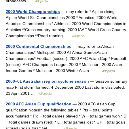
broadcasts …
Wikipedia
2000 World Championships
— may refer to:* Alpine skiing:
Alpine World Ski Championships 2000 * Aquatics: 2000 World
Aquatics Championships * Athletics: 2000 World Championships in
Athletics **Cross country running: 2000 IAAF World Cross Country
Championships **Road running …
Wikipedia
2000 Continental Championships
— may refer to:African
Championships* Multisport: 2000 All Africa GamesAsian
Championships* Football (soccer): 2000 AFC Asian Cup * Football
(soccer): AFC Champions League 2000 * Multisport: 2000 Asian
Indoor Games * Multisport: 2000 Winter Asian… …
Wikipedia
2000–01 Australian region cyclone season
— Season summary
map First storm formed: 4 December 2000 Last storm dissipated:
23 April 2001 …
Wikipedia
2000 AFC Asian Cup qualification
— 2000 AFC Asian Cup
qualification.NotesIn the following tables * Pts = total points
accumulated * Pld = total games played * W = total games won * D
= total games drawn (tied) * L = total games lost * GF = total goals
scored (goals for) * GA =… …
Wikipedia