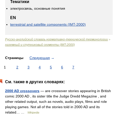
Тематики
электросвязь, основные понятия
EN
terrestrial and satellite components (IMT-2000)
Русско-английский словарь нормативно-технической терминологии
>
наземный и спутниковый сегменты (IMT-2000)
Страницы
Следующая
→
1
2
3
4
5
6
7
См. также в других словарях:
2000 AD crossovers
— are crossover stories appearing in British
comic 2000 AD , its sister title the Judge Dredd Megazine , and
other related output, such as novels, audio plays, films and role
playing games. Not all of the stories told in 2000 AD and its
related… …
Wikipedia