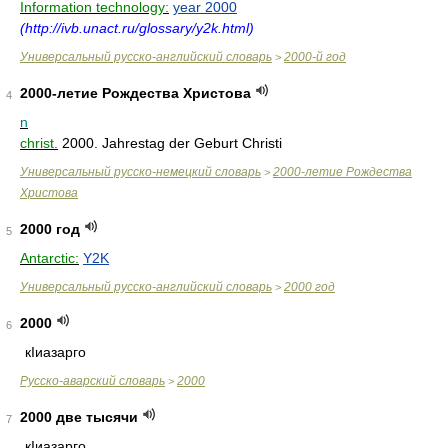
Information technology:
year 2000
(http://ivb.unact.ru/glossary/y2k.html)
Универсальный русско-английский словарь
2000-й год
>
2000-летие Рождества Христова
4
n
christ.
2000. Jahrestag der Geburt Christi
Универсальный русско-немецкий словарь
2000-летие Рождества
>
Христова
2000 год
5
Antarctic:
Y2K
Универсальный русско-английский словарь
2000 год
>
2000
6
кIиазарго
Русско-аварский словарь
2000
>
2000 две тысячи
7
кIиазарго