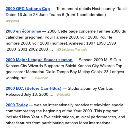
2000 OFC Nations Cup
— Tournament details Host country Tahiti
Dates 16 June 28 June Teams 6 (from 1 confederation) …
Wikipedia
2000 en économie
— 2000 Cette page concerne l année 2000 du
calendrier grégorien. Pour l année 2000, voir 2000. Pour le
nombre 2000, voir 2000 (nombre). Années : 1997 1998 1999
2000 2001 2002 2003 …
Wikipédia en Français
2000 Major League Soccer season
— Season 2000 MLS Cup
Kansas City Wizards Supporters Shield Kansas City Wizards Top
goalscorer Mamadou Diallo Tampa Bay Mutiny Goals: 28 Longest
winning run …
Wikipedia
2000 B.C. (Before Can-I-Bus)
— Studio album by Canibus
Released July 18, 2000 …
Wikipedia
2000 Today
— was an internationally broadcast television special
commemorating the beginning of the Year 2000. This program
included New Year s Eve celebrations, musical performances, and
other features from participating nations.Most international