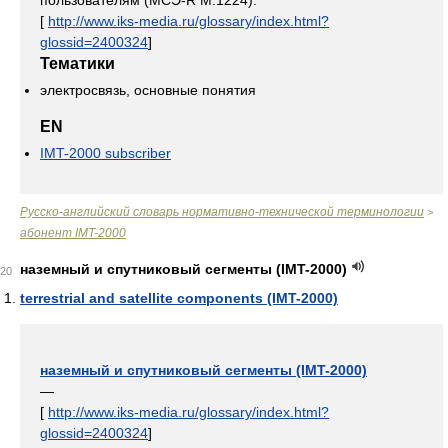
пользователям (МСЭ-R M.1224).
[
http://www.iks-media.ru/glossary/index.html?
glossid=2400324
]
Тематики
электросвязь, основные понятия
EN
IMT-2000 subscriber
Русско-английский словарь нормативно-технической терминологии
>
абонент IMT-2000
наземный и спутниковый сегменты (IMT-2000)
20
terrestrial and satellite components (IMT-2000)
наземный и спутниковый сегменты (IMT-2000)
—
[
http://www.iks-media.ru/glossary/index.html?
glossid=2400324
]