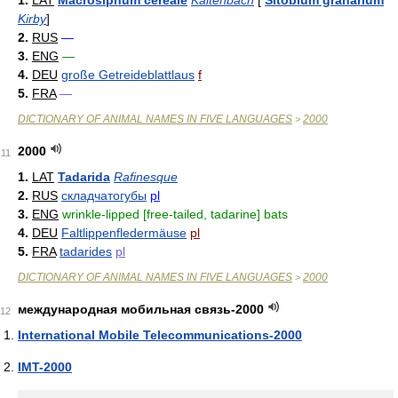
1.
LAT
Macrosiphum cereale
Kaltenbach
[
Sitobium granarium
Kirby
]
2.
RUS
—
3.
ENG
—
4.
DEU
große Getreideblattlaus
f
5.
FRA
—
DICTIONARY OF ANIMAL NAMES IN FIVE LANGUAGES
2000
>
2000
11
1.
LAT
Tadarida
Rafinesque
2.
RUS
складчатогубы
pl
3.
ENG
wrinkle-lipped [free-tailed, tadarine] bats
4.
DEU
Faltlippenfledermäuse
pl
5.
FRA
tadarides
pl
DICTIONARY OF ANIMAL NAMES IN FIVE LANGUAGES
2000
>
международная мобильная связь-2000
12
International Mobile Telecommunications-2000
IMT-2000