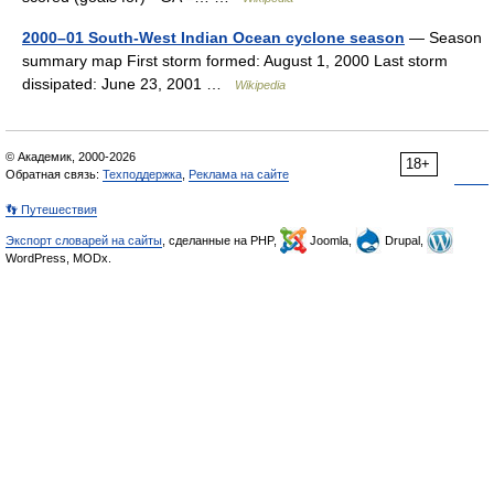
2000–01 South-West Indian Ocean cyclone season
— Season
summary map First storm formed: August 1, 2000 Last storm
dissipated: June 23, 2001 …
Wikipedia
© Академик, 2000-2026
18+
Обратная связь:
Техподдержка
,
Реклама на сайте
👣 Путешествия
Экспорт словарей на сайты
, сделанные на PHP,
Joomla,
Drupal,
WordPress, MODx.