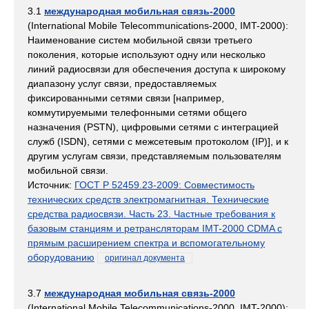
3.1
международная мобильная связь-2000
(International Mobile Telecommunications-2000, IMT-2000):
Наименование систем мобильной связи третьего
поколения, которые используют одну или несколько
линий радиосвязи для обеспечения доступа к широкому
диапазону услуг связи, предоставляемых
фиксированными сетями связи [например,
коммутируемыми телефонными сетями общего
назначения (PSTN), цифровыми сетями с интеграцией
служб (ISDN), сетями с межсетевым протоколом (IP)], и к
другим услугам связи, представляемым пользователям
мобильной связи.
Источник:
ГОСТ Р 52459.23-2009: Совместимость
технических средств электромагнитная. Технические
средства радиосвязи. Часть 23. Частные требования к
базовым станциям и ретрансляторам IMT-2000 CDMA с
прямым расширением спектра и вспомогательному
оборудованию
оригинал документа
3.7
международная мобильная связь-2000
(International Mobile Telecommunications-2000, IMT-2000):