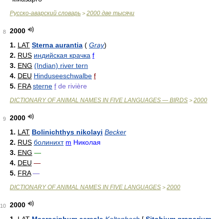
Русско-аварский словарь
2000 две тысячи
>
2000
8
1.
LAT
Sterna aurantia
(
Gray
)
2.
RUS
индийская крачка
f
3.
ENG
(Indian) river tern
4.
DEU
Hinduseeschwalbe
f
5.
FRA
sterne
f
de rivière
DICTIONARY OF ANIMAL NAMES IN FIVE LANGUAGES — BIRDS
2000
>
2000
9
1.
LAT
Bolinichthys nikolayi
Becker
2.
RUS
болинихт
m
Николая
3.
ENG
—
4.
DEU
—
5.
FRA
—
DICTIONARY OF ANIMAL NAMES IN FIVE LANGUAGES
2000
>
2000
10