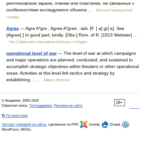
рентгеновском экране, пленке или пластинке, не связанных с
особенностями исследуемого объекта …
Большой медицинский
словарь
Agree
— Agre A*gre , Agree A*gree , adv. [F. [ a] gr[ e]. See
{Agree}.] In good part; kindly. [Obs.] Rom. of R. [1913 Webster] …
The Collaborative International Dictionary of English
operational level of war
— The level of war at which campaigns
and major operations are planned, conducted, and sustained to
accomplish strategic objectives within theaters or other operational
areas. Activities at this level link tactics and strategy by
establishing… …
Military dictionary
© Академик, 2000-2026
18+
Обратная связь:
Техподдержка
,
Реклама на сайте
👣 Путешествия
Экспорт словарей на сайты
, сделанные на PHP,
Joomla,
Drupal,
WordPress, MODx.