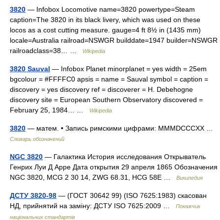
3820
— Infobox Locomotive name=3820 powertype=Steam
caption=The 3820 in its black livery, which was used on these
locos as a cost cutting measure. gauge=4 ft 8½ in (1435 mm)
locale=Australia railroad=NSWGR builddate=1947 builder=NSWGR
railroadclass=38… …
Wikipedia
3820 Sauval
— Infobox Planet minorplanet = yes width = 25em
bgcolour = #FFFFC0 apsis = name = Sauval symbol = caption =
discovery = yes discovery ref = discoverer = H. Debehogne
discovery site = European Southern Observatory discovered =
February 25, 1984… …
Wikipedia
3820
— матем. • Запись римскими цифрами: MMMDCCCXX …
Словарь обозначений
NGC 3820
— Галактика История исследования Открыватель
Генрих Луи Д Арре Дата открытия 29 апреля 1865 Обозначения
NGC 3820, MCG 2 30 14, ZWG 68.31, HCG 58E …
Википедия
ДСТУ 3820-98
— (ГОСТ 30642 99) (ISO 7625:1983) скасован
НД, прийнятий на заміну: ДСТУ ISO 7625:2009 …
Покажчик
національних стандартів