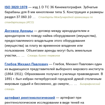
ISO 3820:1978
— изд.1 D TC 36 Кинематография. Зубчатые
барабаны для 8 мм кинопленки типа S. Конструкция и размеры
раздел 37.060.10 …
Стандарты Международной организации по
стандартизации (ИСО)
Договор Аренды
— договор между арендодателем и
арендатором по поводу найма оборудования (имущества),
предоставляемого владельцем этого оборудования
(имущества) за плату во временное владение или
пользование. Объектами аренды могут быть земельные
участки,… …
Словарь бизнес-терминов
Глебов Михаил Павлович
— Глебов, Михаил Павлович один
из выдающихся представителей выборного мирового института
(1864 1911). Образование получил в училище правоведения. В
1891 г. был избран петербургской городской думой столичным
мировым судьей и бессменно, до смерти,… …
Биографический
словарь
артефакт рентгенологический
— артефакт при
рентгенологическом исследовании в виде теней на