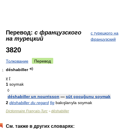
Перевод:
с французского
с турецкого на
на турецкий
французский
3820
Толкование
Перевод
déshabiller
1
v
t
1
soymak
◊
déshabiller un nourrisson
—
süt çocuğunu soymak
2
déshabiller du regard
fig
bakışlarıyla soymak
Dictionnaire Français-Turc
déshabiller
>
См. также в других словарях: