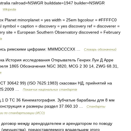
tralia
railroad
=
NSWGR
builddate
=
1947
builder
=
NSWGR
…
Wikipedia
ox
Planet
minorplanet
=
yes
width
=
25em
bgcolour
= #
FFFFC0
l
symbol
=
caption
=
discovery
=
yes
discovery
ref
=
discoverer
=
ery
site
=
European
Southern
Observatory
discovered
=
February
ia
ись
римскими
цифрами:
MMMDCCCXX
…
Словарь
обозначений
ика
История
исследования
Открыватель
Генрих
Луи
Д
Арре
реля
1865
Обозначения
NGC
3820
,
MCG
2
30
14
,
ZWG
68
.
31
,
я
ОСТ
30642
99
) (
ISO
7625:1983
)
скасован
НД
,
прийнятий
на
25:2009
…
Покажчик
нац
і
ональних
стандарт
і
в
д
.
1
D
TC
36
Кинематография
.
Зубчатые
барабаны
для
8
мм
онструкция
и
размеры
раздел
37
.
060
.
10
…
Стандарты
ии
по
стандартизации
(
ИСО
)
—
договор
между
арендодателем
и
арендатором
по
поводу
я
(
имущества
),
предоставляемого
владельцем
этого