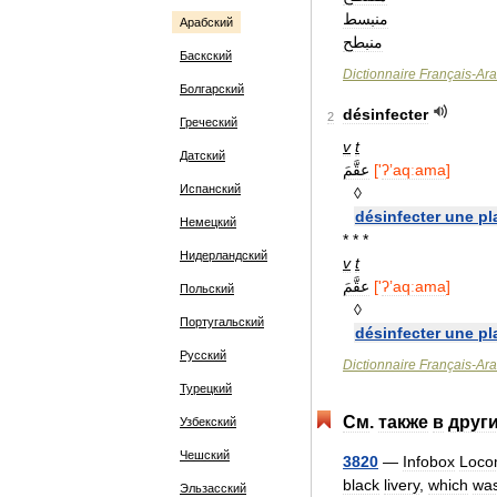
منبسط
Арабский
منبطح
Баскский
Dictionnaire
Français
-
Ar
Болгарский
désinfecter
2
Греческий
v
t
Датский
عقَّمَ
['
ʔʼaqːama
]
Испанский
◊
désinfecter
une
pl
Немецкий
* * *
Нидерландский
v
t
عقَّمَ
['
ʔʼaqːama
]
Польский
◊
Португальский
désinfecter
une
pl
Русский
Dictionnaire
Français
-
Ar
Турецкий
См
.
также
в
друг
Узбекский
Чешский
3820
—
Infobox
Loco
black
livery
,
which
wa
Эльзасский