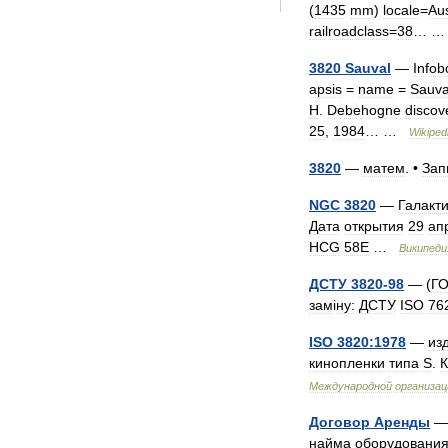
(
1435
mm
)
locale
=
Aus
railroadclass
=
38
… 
3820
Sauval
—
Infob
apsis
=
name
=
Sauva
H
.
Debehogne
discov
25
,
1984
… …
Wikiped
3820
—
матем
. •
Зап
NGC
3820
—
Галакт
Дата
открытия
29
ап
HCG
58E
…
Википеди
ДСТУ
3820
-
98
— (
Г
зам
і
ну:
ДСТУ
ISO
76
ISO
3820:1978
—
из
кинопленки
типа
S
.
К
Международной
организац
Договор
Аренды
найма
оборудовани