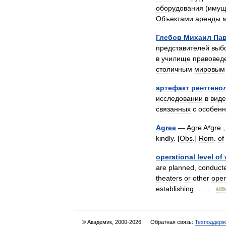
оборудования
(
имущ
Объектами
аренды
Глебов
Михаил
Па
представителей
выб
в
училище
правовед
столичным
мировым
артефакт
рентгено
исследовании
в
виде
связанных
с
особенн
Agree
—
Agre
A
*
gre
kindly
. [
Obs
.]
Rom
.
of
operational
level
of
are
planned
,
conduct
theaters
or
other
oper
establishing
… …
Mili
© Академик, 2000-2026
Обратная связь:
Техподдерж