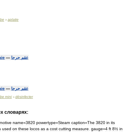
abe
aplatie
>
aie
—
جرحا
عقم
aie
—
جرحا
عقم
abe
mini
désinfecter
>
их
словарях:
motive
name
=
3820
powertype
=
Steam
caption
=
The
3820
in
its
s
used
on
these
locos
as
a
cost
cutting
measure
.
gauge
=
4
ft
8½
in