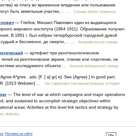
ества
)
за
плату
во
временное
владение
или
пользование
.
могут
быть
земельные
участки
,… …
Словарь
бизнес
-
терминов
влович
—
Глебов
,
Михаил
Павлович
один
из
выдающихся
орного
мирового
института
(
1864
1911
).
Образование
получил
ения
.
В
1891
г
.
был
избран
петербургской
городской
думой
судьей
и
бессменно
,
до
смерти
,… …
Биографический
словарь
логический
—
артефакт
при
рентгенологическом
теней
на
рентгеновском
экране
,
пленке
или
пластинке
,
не
остями
исследуемого
объекта
…
Большой
медицинский
словарь
,
Agree
A
*
gree
,
adv
. [
F
. [
a
]
gr
[
e
].
See
{
Agree
}.]
In
good
part
;
R
. [
1913
Webster
] …
The
Collaborative
International
Dictionary
of
English
war
—
The
level
of
war
at
which
campaigns
and
major
operations
ed
,
and
sustained
to
accomplish
strategic
objectives
within
ational
areas
.
Activities
at
this
level
link
tactics
and
strategy
by
tary
dictionary
ка
,
Реклама на сайте
18+