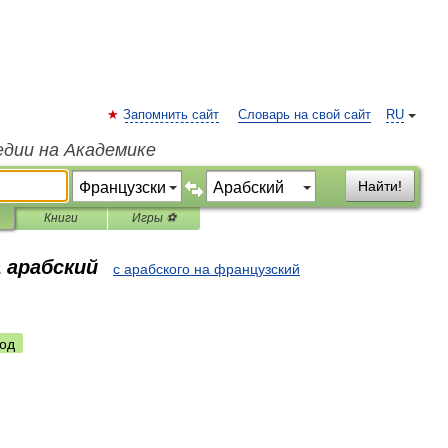
Запомнить сайт
Словарь на свой сайт
RU
едии на Академике
Найти!
Книги
Игры ⚽
 арабский
с арабского на французский
од