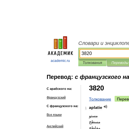
Словари и энциклоп
academic.ru
Толкования
Переводы
Перевод:
с французского на
3820
С арабского на:
Французский
Толкование
Перев
С французского на:
aplatie
1
Все языки
مستو
مسطح
Английский
مفلطح