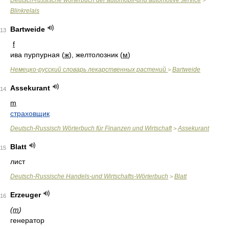
Deutsch-russische wörterbuch der automobil-und automotive service
>
Blinkrelais
Bartweide
13
f
ива пурпурная (
ж
), желтолозник (
м
)
Немецко-русский словарь лекарственных растений
Bartweide
>
Assekurant
14
m
страховщик
Deutsch-Russisch Wörterbuch für Finanzen und Wirtschaft
Assekurant
>
Blatt
15
лист
Deutsch-Russische Handels-und Wirtschafts-Wörterbuch
Blatt
>
Erzeuger
16
(
m
)
генератор