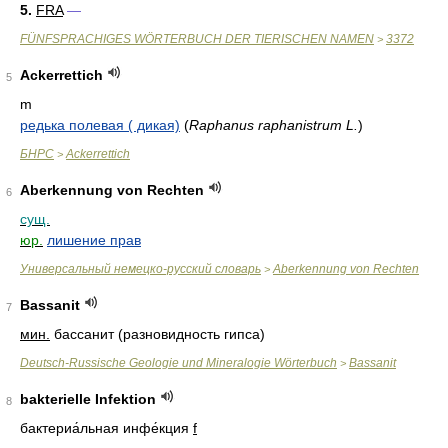
5.
FRA
—
FÜNFSPRACHIGES WÖRTERBUCH DER TIERISCHEN NAMEN
3372
>
Ackerrettich
5
m
редька полевая ( дикая)
(
Raphanus raphanistrum L.
)
БНРС
Ackerrettich
>
Aberkennung von Rechten
6
сущ.
юр.
лишение прав
Универсальный немецко-русский словарь
Aberkennung von Rechten
>
Bassanit
7
мин.
бассанит (разновидность гипса)
Deutsch-Russische Geologie und Mineralogie Wörterbuch
Bassanit
>
bakterielle Infektion
8
бактериа́льная инфе́кция
f