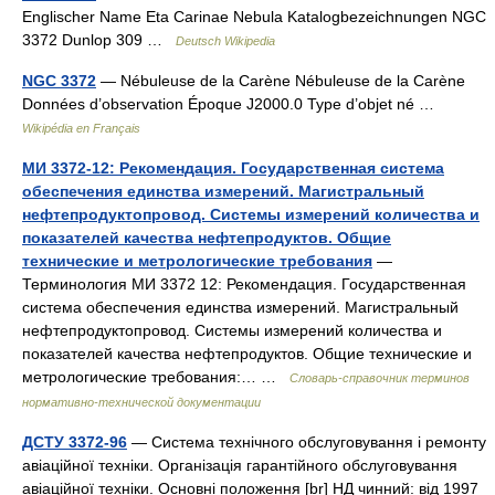
Englischer Name Eta Carinae Nebula Katalogbezeichnungen NGC
3372 Dunlop 309 …
Deutsch Wikipedia
NGC 3372
— Nébuleuse de la Carène Nébuleuse de la Carène
Données d’observation Époque J2000.0 Type d’objet né …
Wikipédia en Français
МИ 3372-12: Рекомендация. Государственная система
обеспечения единства измерений. Магистральный
нефтепродуктопровод. Системы измерений количества и
показателей качества нефтепродуктов. Общие
технические и метрологические требования
—
Терминология МИ 3372 12: Рекомендация. Государственная
система обеспечения единства измерений. Магистральный
нефтепродуктопровод. Системы измерений количества и
показателей качества нефтепродуктов. Общие технические и
метрологические требования:… …
Словарь-справочник терминов
нормативно-технической документации
ДСТУ 3372-96
— Система технічного обслуговування і ремонту
авіаційної техніки. Організація гарантійного обслуговування
авіаційної техніки. Основні положення [br] НД чинний: від 1997