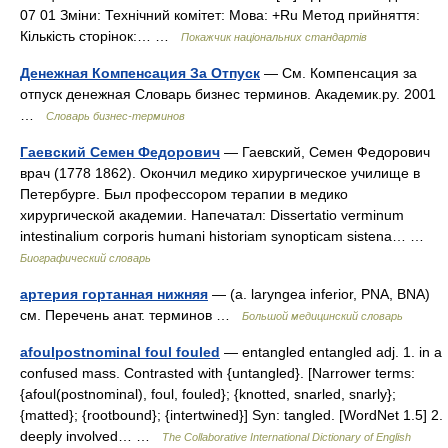
07 01 Зміни: Технічний комітет: Мова: +Ru Метод прийняття:
Кількість сторінок:… …
Покажчик національних стандартів
Денежная Компенсация За Отпуск
— См. Компенсация за
отпуск денежная Словарь бизнес терминов. Академик.ру. 2001
…
Словарь бизнес-терминов
Гаевский Семен Федорович
— Гаевский, Семен Федорович
врач (1778 1862). Окончил медико хирургическое училище в
Петербурге. Был профессором терапии в медико
хирургической академии. Напечатал: Dissertatio verminum
intestinalium corporis humani historiam synopticam sistena… …
Биографический словарь
артерия гортанная нижняя
— (а. laryngea inferior, PNA, BNA)
см. Перечень анат. терминов …
Большой медицинский словарь
afoulpostnominal foul fouled
— entangled entangled adj. 1. in a
confused mass. Contrasted with {untangled}. [Narrower terms:
{afoul(postnominal), foul, fouled}; {knotted, snarled, snarly};
{matted}; {rootbound}; {intertwined}] Syn: tangled. [WordNet 1.5] 2.
deeply involved… …
The Collaborative International Dictionary of English