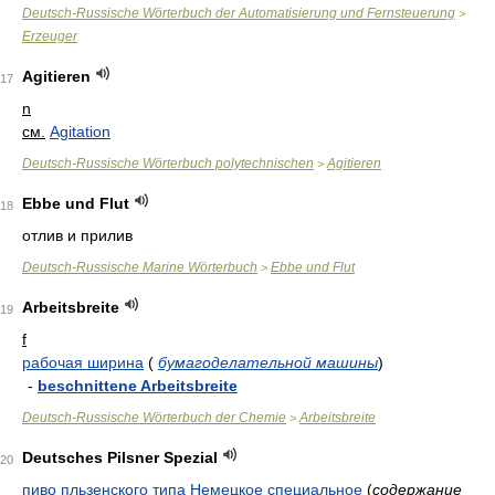
Deutsch-Russische Wörterbuch der Automatisierung und Fernsteuerung
>
Erzeuger
Agitieren
17
n
см.
Agitation
Deutsch-Russische Wörterbuch polytechnischen
Agitieren
>
Ebbe und Flut
18
отлив и прилив
Deutsch-Russische Marine Wörterbuch
Ebbe und Flut
>
Arbeitsbreite
19
f
рабочая ширина
(
бумагоделательной машины
)
-
beschnittene Arbeitsbreite
Deutsch-Russische Wörterbuch der Chemie
Arbeitsbreite
>
Deutsches Pilsner Spezial
20
пиво пльзенского типа Немецкое специальное
(
содержание