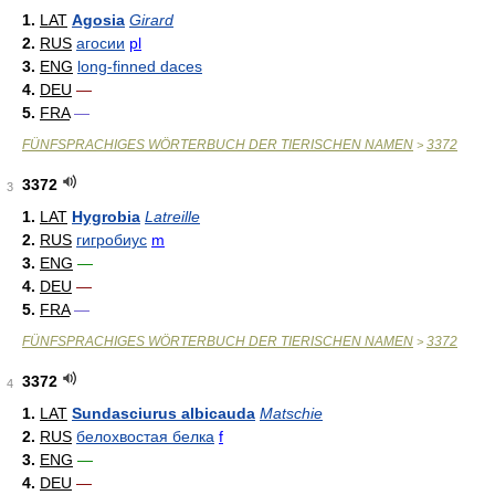
1.
LAT
Agosia
Girard
2.
RUS
агосии
pl
3.
ENG
long-finned daces
4.
DEU
—
5.
FRA
—
FÜNFSPRACHIGES WÖRTERBUCH DER TIERISCHEN NAMEN
3372
>
3372
3
1.
LAT
Hygrobia
Latreille
2.
RUS
гигробиус
m
3.
ENG
—
4.
DEU
—
5.
FRA
—
FÜNFSPRACHIGES WÖRTERBUCH DER TIERISCHEN NAMEN
3372
>
3372
4
1.
LAT
Sundasciurus albicauda
Matschie
2.
RUS
белохвостая белка
f
3.
ENG
—
4.
DEU
—