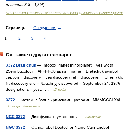
алкоголя 3,8 - 4,5%
)
Das Deutsch-Russische Wörterbuch des Biers
Deutsches Pilsner Spezial
>
Страницы
Следующая
→
1
2
3
4
См. также в других словарях:
3372 Bratijchuk
— Infobox Planet minorplanet = yes width =
25em bgcolour = #FFFFC0 apsis = name = Bratijchuk symbol =
caption = discovery = yes discovery ref = discoverer = Chernykh,
N. discovery site = Nauchnyj discovered = September 24, 1976
designations = yes… …
Wikipedia
3372
— матем. • Запись римскими цифрами: MMMCCCLXXII …
Словарь обозначений
NGC 3372
— Диффузная туманность …
Википедия
NGC 3372
— Carinanebel Deutscher Name Carinanebel