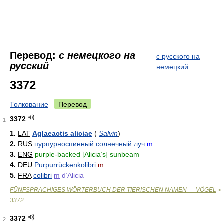
Перевод:
с немецкого на
с русского на
русский
немецкий
3372
Толкование
Перевод
3372
1
1.
LAT
Aglaeactis aliciae
(
Salvin
)
2.
RUS
пурпурноспинный солнечный луч
m
3.
ENG
purple-backed [Alicia’s] sunbeam
4.
DEU
Purpurrückenkolibri
m
5.
FRA
colibri
m
d’Alicia
FÜNFSPRACHIGES WÖRTERBUCH DER TIERISCHEN NAMEN — VÖGEL
>
3372
3372
2