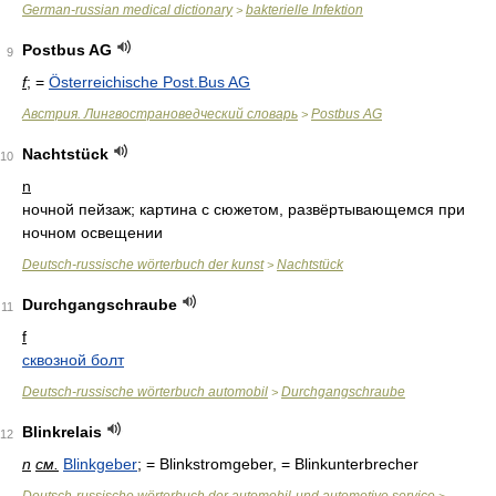
German-russian medical dictionary
bakterielle Infektion
>
Postbus AG
9
f
; =
Österreichische Post.Bus AG
Австрия. Лингвострановедческий словарь
Postbus AG
>
Nachtstück
10
n
ночной пейзаж; картина с сюжетом, развёртывающемся при
ночном освещении
Deutsch-russische wörterbuch der kunst
Nachtstück
>
Durchgangschraube
11
f
сквозной болт
Deutsch-russische wörterbuch automobil
Durchgangschraube
>
Blinkrelais
12
n
см.
Blinkgeber
; = Blinkstromgeber, = Blinkunterbrecher