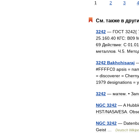
1
2
3
См
.
также
в
друг
3242
—
ГОСТ
3242
{
25
.
160
.
40
КГС:
В09
М
69
Действие:
С
01
.
01
металлов
.
Ч
.
5
.
Мето
3242
Bakhchisaraj
#
FFFFC0
apsis
=
na
=
discoverer
=
Chern
1979
designations
=
3242
—
матем
. •
Зап
NGC
3242
—
A
Hubbl
HST
/
NASA
/
ESA
.
Obse
NGC
3242
—
Datenba
Geist
…
Deutsch
Wikipe