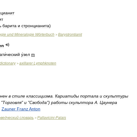
нцианит
ит
ь
барита
и
стронцианита
)
ogie
und
Mineralogie
Wörterbuch
Barystrontianit
>
en
ти́ческий
у́зел
m
dictionary
axillarer
Lymphknoten
>
нен
в
стиле
классицизма
.
Кариатиды
портала
и
скульптуры
"
Торговля
"
и
"
Свобода
")
работы
скульптора
А
.
Цаунера
,
Zauner
Franz
Anton
ведческий
словарь
Pallavicini
-
Palais
>