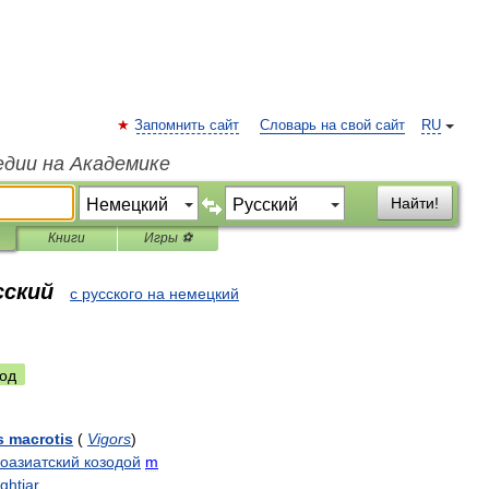
Запомнить сайт
Словарь на свой сайт
RU
едии на Академике
Найти!
Книги
Игры ⚽
сский
с русского на немецкий
од
s
macrotis
(
Vigors
)
оазиатский
козодой
m
ightjar