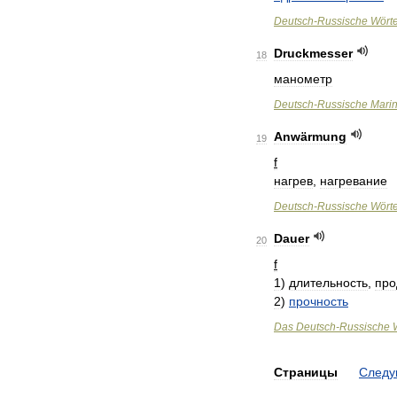
Deutsch
-
Russische
Wört
Druckmesser
18
манометр
Deutsch
-
Russische
Mari
Anwärmung
19
f
нагрев
,
нагревание
Deutsch
-
Russische
Wört
Dauer
20
f
1
)
длительность
,
про
2
)
прочность
Das
Deutsch
-
Russische
Страницы
След