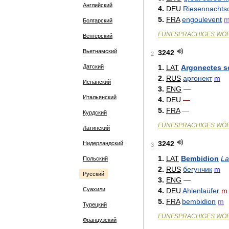
Английский
4
.
DEU
Riesennachts
5
.
FRA
engoulevent
Болгарский
FÜNFSPRACHIGES
WÖ
Венгерский
Вьетнамский
3242
2
Датский
1
.
LAT
Argonectes
s
2
.
RUS
аргонект
m
Испанский
3
.
ENG
—
Итальянский
4
.
DEU
—
5
.
FRA
—
Курдский
FÜNFSPRACHIGES
WÖ
Латинский
3242
Нидерландский
3
1
.
LAT
Bembidion
La
Польский
2
.
RUS
бегунчик
m
Русский
3
.
ENG
—
Суахили
4
.
DEU
Ahlenlaüfer
m
5
.
FRA
bembidion
m
Турецкий
FÜNFSPRACHIGES
WÖ
Французский