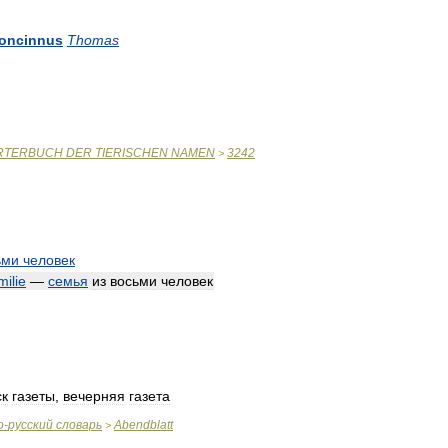
oncinnus
Thomas
RTERBUCH
DER
TIERISCHEN
NAMEN
3242
>
ьми
человек
ilie
—
семья
из
восьми
человек
ск
газеты
,
вечерняя
газета
о
-
русский
словарь
Abendblatt
>