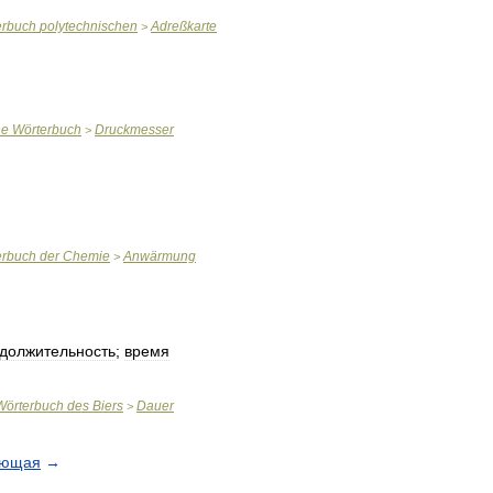
erbuch
polytechnischen
Adreßkarte
>
ne
Wörterbuch
Druckmesser
>
erbuch
der
Chemie
Anwärmung
>
должительность
;
время
Wörterbuch
des
Biers
Dauer
>
ующая
→