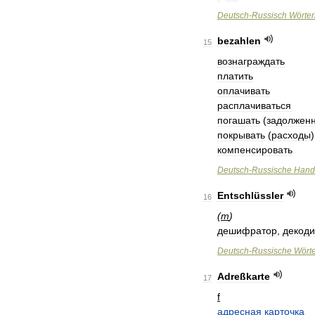
Deutsch
-
Russisch
Wörte
bezahlen
15
вознаграждать
платить
оплачивать
расплачиваться
погашать
(
задолженн
покрывать
(
расходы
)
компенсировать
Deutsch
-
Russische
Hand
Entschlüssler
16
(
m
)
дешифратор
,
декод
Deutsch
-
Russische
Wört
Adreßkarte
17
f
адресная
карточка