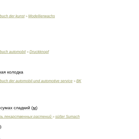
rbuch
der
kunst
Modellierwachs
>
rbuch
automobil
Druckknopf
>
ная
колодка
rbuch
der
automobil
-
und
automotive
service
BK
>
,
сумах
сладкий
(
м
)
рь
лекарственных
растений
süßer
Sumach
>
e