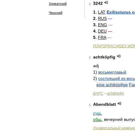
3242
Хорватский
4
1
.
LAT
Exilisciurus
c
Чешский
2
.
RUS
—
3
.
ENG
—
4
.
DEU
—
5
.
FRA
—
FÜNFSPRACHIGES
WÖ
achtköpfig
5
adj
1
)
восьмиглавый
2
)
состоящий
из
вос
eine
achtköpfige
Fam
БНРС
achtköpfig
>
Abendblatt
6
сущ
.
общ
.
вечерний
выпу
Универсальный
немецк