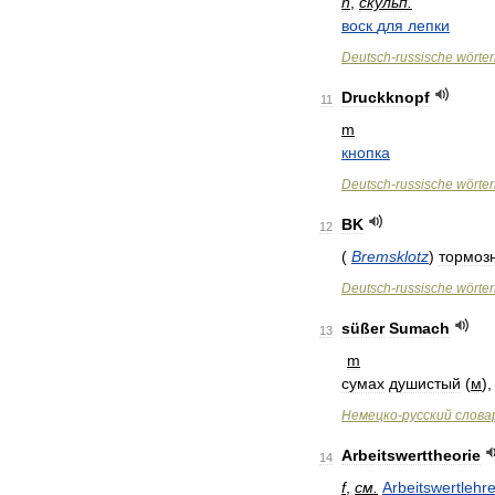
n
,
скульп
.
воск
для
лепки
Deutsch
-
russische
wörte
Druckknopf
11
m
кнопка
Deutsch
-
russische
wörte
BK
12
(
Bremsklotz
)
тормоз
Deutsch
-
russische
wörte
süßer
Sumach
13
m
сумах
душистый
(
м
)
Немецко
-
русский
слова
Arbeitswerttheorie
14
f
,
см
.
Arbeitswertlehr