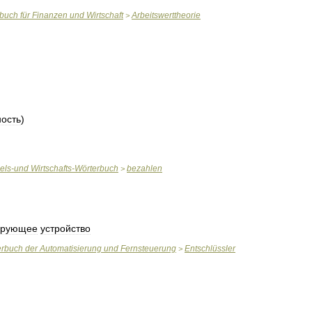
rbuch
für
Finanzen
und
Wirtschaft
Arbeitswerttheorie
>
ость
)
els
-
und
Wirtschafts
-
Wörterbuch
bezahlen
>
ирующее
устройство
erbuch
der
Automatisierung
und
Fernsteuerung
Entschlüssler
>