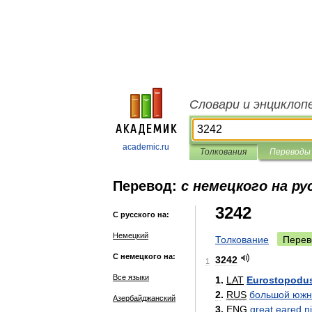
Словари и энциклоп
academic.ru
Толкования
Переводы
Перевод:
с немецкого на ру
3242
С русского на:
Немецкий
Толкование
Перев
С немецкого на:
3242
1
Все языки
1
.
LAT
Eurostopodu
2
.
RUS
большой
южн
Азербайджанский
3
.
ENG
great
eared
n