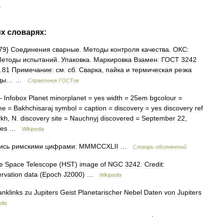
4
их
словарях:
79
}
Соединения
сварные
.
Методы
контроля
качества
.
ОКС:
етоды
испытаний
.
Упаковка
.
Маркировка
Взамен:
ГОСТ
3242
.
81
Примечание:
см
.
сб
.
Сварка
,
пайка
и
термическая
резка
ды
… …
Справочник
ГОСТов
—
Infobox
Planet
minorplanet
=
yes
width
=
25em
bgcolour
=
me
=
Bakhchisaraj
symbol
=
caption
=
discovery
=
yes
discovery
ref
ykh
,
N
.
discovery
site
=
Nauchnyj
discovered
=
September
22
,
yes
…
Wikipedia
ись
римскими
цифрами:
MMMCCXLII
…
Словарь
обозначений
e
Space
Telescope
(
HST
)
image
of
NGC
3242
.
Credit:
rvation
data
(
Epoch
J2000
) …
Wikipedia
nklinks
zu
Jupiters
Geist
Planetarischer
Nebel
Daten
von
Jupiters
dia