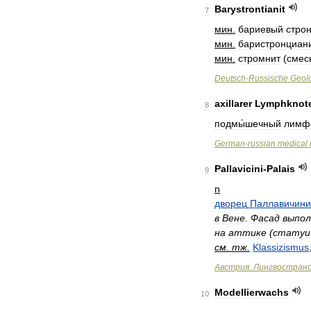
Barystrontianit
7
мин
.
бариевый
стро
мин
.
баристронциан
мин
.
стромнит
(
смес
Deutsch
-
Russische
Geol
axillarer
Lymphknot
8
подмы́шечный
лимфа
German
-
russian
medical
Pallavicini
-
Palais
9
n
дворец
Паллавичини
в
Вене
.
Фасад
выпол
на
аттике
(
статуи
см
.
тж
.
Klassizismus
Австрия
.
Лингвострано
Modellierwachs
10