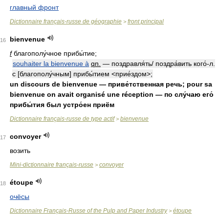
главный фронт
Dictionnaire français-russe de géographie
front principal
>
bienvenue
16
f
благополу́чное прибы́тие;
souhaiter la bienvenue à
qn.
— поздравля́ть/ поздра́вить кого́-л.
с [благополу́чным] прибы́тием <прие́здом>;
un discours de bienvenue — приве́тственная речь; pour sa
bienvenue on avait organisé une réception — по слу́чаю его́
прибы́тия был устро́ен приём
Dictionnaire français-russe de type actif
bienvenue
>
convoyer
17
возить
Mini-dictionnaire français-russe
convoyer
>
étoupe
18
очёсы
Dictionnaire Français-Russe of the Pulp and Paper Industry
étoupe
>