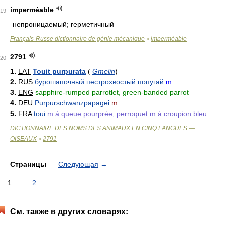
imperméable
19
непроницаемый; герметичный
Français-Russe dictionnaire de génie mécanique
imperméable
>
2791
20
1.
LAT
Touit purpurata
(
Gmelin
)
2.
RUS
бурошапочный пестрохвостый попугай
m
3.
ENG
sapphire-rumped parrotlet, green-banded parrot
4.
DEU
Purpurschwanzpapagei
m
5.
FRA
toui
m
à queue pourprée, perroquet
m
à croupion bleu
DICTIONNAIRE DES NOMS DES ANIMAUX EN CINQ LANGUES —
OISEAUX
2791
>
Страницы
Следующая
→
1
2
См. также в других словарях: