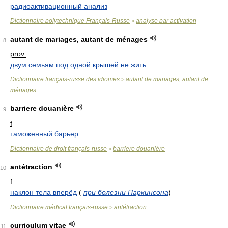
радиоактивационный анализ
Dictionnaire polytechnique Français-Russe
analyse par activation
>
autant de mariages, autant de ménages
8
prov.
двум семьям под одной крышей не жить
Dictionnaire français-russe des idiomes
autant de mariages, autant de
>
ménages
barriere douanière
9
f
таможенный барьер
Dictionnaire de droit français-russe
barriere douanière
>
antétraction
10
f
наклон тела вперёд
(
при болезни Паркинсона
)
Dictionnaire médical français-russe
antétraction
>
curriculum vitae
11