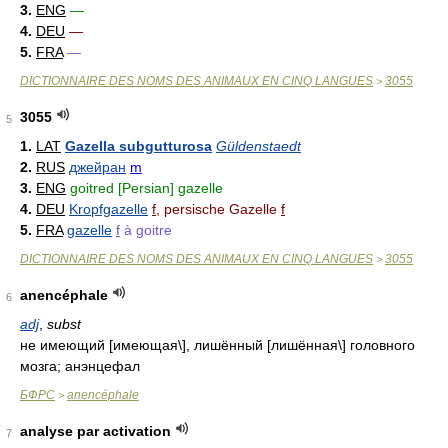
3.
ENG
—
4.
DEU
—
5.
FRA
—
DICTIONNAIRE DES NOMS DES ANIMAUX EN CINQ LANGUES
3055
>
3055
5
1.
LAT
Gazella subgutturosa
Güldenstaedt
2.
RUS
джейран
m
3.
ENG
goitred [Persian] gazelle
4.
DEU
Kropfgazelle
f
, persische Gazelle
f
5.
FRA
gazelle
f
à goitre
DICTIONNAIRE DES NOMS DES ANIMAUX EN CINQ LANGUES
3055
>
anencéphale
6
adj
,
subst
не имеющий [имеющая\], лишённый [лишённая\] головного
мозга; анэнцефал
БФРС
anencéphale
>
analyse par activation
7