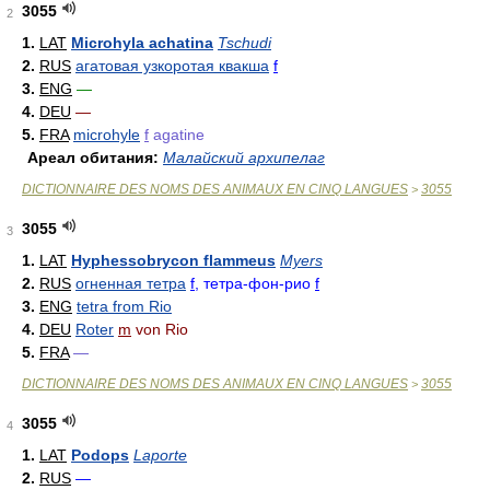
3055
2
1.
LAT
Microhyla achatina
Tschudi
2.
RUS
агатовая узкоротая квакша
f
3.
ENG
—
4.
DEU
—
5.
FRA
microhyle
f
agatine
Ареал обитания:
Малайский архипелаг
DICTIONNAIRE DES NOMS DES ANIMAUX EN CINQ LANGUES
3055
>
3055
3
1.
LAT
Hyphessobrycon flammeus
Myers
2.
RUS
огненная тетра
f
, тетра-фон-рио
f
3.
ENG
tetra from Rio
4.
DEU
Roter
m
von Rio
5.
FRA
—
DICTIONNAIRE DES NOMS DES ANIMAUX EN CINQ LANGUES
3055
>
3055
4
1.
LAT
Podops
Laporte
2.
RUS
—