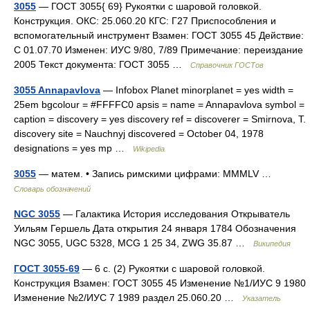
3055
— ГОСТ 3055{ 69} Рукоятки с шаровой головкой.
Конструкция. ОКС: 25.060.20 КГС: Г27 Приспособления и
вспомогательный инструмент Взамен: ГОСТ 3055 45 Действие:
С 01.07.70 Изменен: ИУС 9/80, 7/89 Примечание: переиздание
2005 Текст документа: ГОСТ 3055 …
Справочник ГОСТов
3055 Annapavlova
— Infobox Planet minorplanet = yes width =
25em bgcolour = #FFFFC0 apsis = name = Annapavlova symbol =
caption = discovery = yes discovery ref = discoverer = Smirnova, T.
discovery site = Nauchnyj discovered = October 04, 1978
designations = yes mp …
Wikipedia
3055
— матем. • Запись римскими цифрами: MMMLV …
Словарь обозначений
NGC 3055
— Галактика История исследования Открыватель
Уильям Гершель Дата открытия 24 января 1784 Обозначения
NGC 3055, UGC 5328, MCG 1 25 34, ZWG 35.87 …
Википедия
ГОСТ 3055-69
— 6 с. (2) Рукоятки с шаровой головкой.
Конструкция Взамен: ГОСТ 3055 45 Изменение №1/ИУС 9 1980
Изменение №2/ИУС 7 1989 раздел 25.060.20 …
Указатель