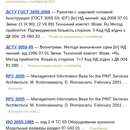
национальных стандартов 2013
ДСТУ ГОСТ 3055:2008
— Рукоятки с шаровой головкой.
Конструкция (ГОСТ 3055 69, IDT) [br] НД чинний: від 2008 07 01
Зміни: (1 IX 80); (2 VII 89) Технічний комітет: Мова: Ru Метод
прийняття: Підтвердження Кількість сторінок: 5 Код НД згідно з
ДК 004: 25.060.20 …
Покажчик національних стандартів
ДСТУ 3055-95
— Вогнетриви. Методи визначення сірки [br] НД
чинний: від 1996 07 01 Зміни: Технічний комітет: Мова: +Ru
Метод прийняття: Кількість сторінок: 7+7 Код НД згідно з ДК 004:
81.080 …
Покажчик національних стандартів
RFC 3055
— Management Information Base for the PINT Services
Architecture. M. Krishnaswamy, D. Romascanu. February 2001 …
Acronyms
RFC 3055
— Management Information Base for the PINT Services
Architecture. M. Krishnaswamy, D. Romascanu. February 2001 …
Acronyms von A bis Z
ISO 3055:1985
— изд.2 H TC 59 Оборудование кухонное.
Модульные размеры раздел 97.040.01 …
Стандарты