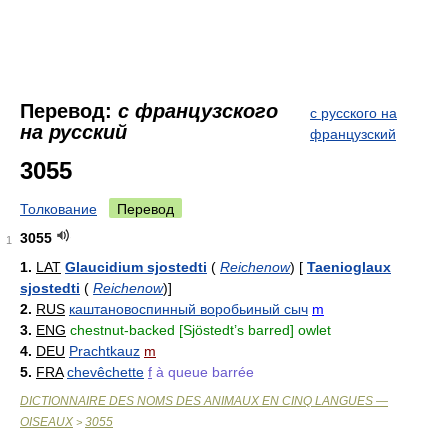
Перевод:
с французского
с русского на
на русский
французский
3055
Толкование
Перевод
3055
1
1.
LAT
Glaucidium sjostedti
(
Reichenow
)
[
Taenioglaux
sjostedti
(
Reichenow
)
]
2.
RUS
каштановоспинный воробьиный сыч
m
3.
ENG
chestnut-backed [Sjöstedt’s barred] owlet
4.
DEU
Prachtkauz
m
5.
FRA
chevêchette
f
à queue barrée
DICTIONNAIRE DES NOMS DES ANIMAUX EN CINQ LANGUES —
OISEAUX
3055
>