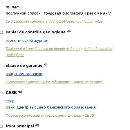
m
;
лат.
послужной список | трудовая биография | резюме
англ.
Le dictionnaire commercial Français-Russe
curriculum vitae
>
cahier de contrôle géologique
12
геологический журнал
Dictionnaire français-russe de pétrole et de gaz
cahier de contrôle
>
géologique
clause de garantie
13
защитная оговорка
Dictionnaire Français-Russe d'économie
clause de garantie
>
CESB
14
сокр.
банк.
Центр высшего банковского образования
Французско-русский универсальный словарь
CESB
>
front principal
15