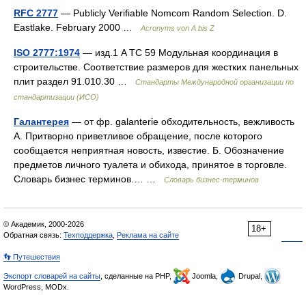
RFC 2777
— Publicly Verifiable Nomcom Random Selection. D.
Eastlake. February 2000 …
Acronyms von A bis Z
ISO 2777:1974
— изд.1 A TC 59 Модульная координация в
строительстве. Соответствие размеров для жестких панельных
плит раздел 91.010.30 …
Стандарты Международной организации по
стандартизации (ИСО)
Галантерея
— от фр. galanterie обходительность, вежливость
А. Притворно приветливое обращение, после которого
сообщается неприятная новость, известие. Б. Обозначение
предметов личного туалета и обихода, принятое в торговле.
Словарь бизнес терминов.… …
Словарь бизнес-терминов
© Академик, 2000-2026
18+
Обратная связь:
Техподдержка
,
Реклама на сайте
👣 Путешествия
Экспорт словарей на сайты
, сделанные на PHP,
Joomla,
Drupal,
WordPress, MODx.