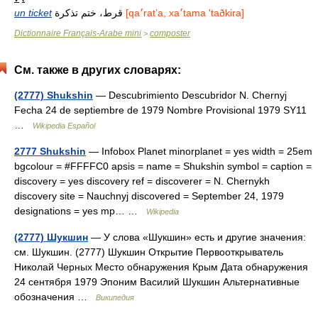
un ticket
قرط، ختم تذكرة
[qa׳ratʼa, xa׳tama 'taðkira]
Dictionnaire Français-Arabe mini
composter
>
См. также в других словарях:
(2777) Shukshin
— Descubrimiento Descubridor N. Chernyj
Fecha 24 de septiembre de 1979 Nombre Provisional 1979 SY11
…
Wikipedia Español
2777 Shukshin
— Infobox Planet minorplanet = yes width = 25em
bgcolour = #FFFFC0 apsis = name = Shukshin symbol = caption =
discovery = yes discovery ref = discoverer = N. Chernykh
discovery site = Nauchnyj discovered = September 24, 1979
designations = yes mp… …
Wikipedia
(2777) Шукшин
— У слова «Шукшин» есть и другие значения:
см. Шукшин. (2777) Шукшин Открытие Первооткрыватель
Николай Черных Место обнаружения Крым Дата обнаружения
24 сентября 1979 Эпоним Василий Шукшин Альтернативные
обозначения …
Википедия