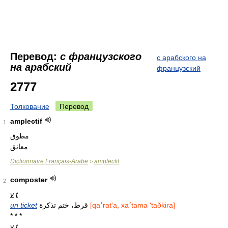
Перевод:
с французского
с арабского на
на арабский
французский
2777
Толкование
Перевод
amplectif
1
مطوق
معانق
Dictionnaire Français-Arabe
amplectif
>
composter
2
v
t
un ticket
قرط، ختم تذكرة
[qa׳ratʼa, xa׳tama 'taðkira]
* * *
v
t