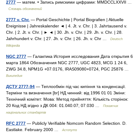
2777
— матем. • Запись римскими цифрами: MMDCCLXXVII …
Словарь обозначений
2777 v. Chr.
— Portal Geschichte | Portal Biografien | Aktuelle
Ereignisse | Jahreskalender ◄ | 4. Jt. v. Chr. | 3. Jahrtausend v.
Chr. | 2. Jt. v. Chr. | ► ◄ | 30. Jh. v. Chr. | 29. Jh. v. Chr. | 28.
Jahrhundert v. Chr. | 27. Jh. v. Chr. | 26. Jh. v. Chr …
Deutsch
Wikipedia
NGC 2777
— Галактика История исследования Дата открытия 6
марта 1864 Обозначения NGC 2777, UGC 4823, MCG 1 24 6,
ZWG 34.8, NPM1G +07.0176, IRAS09080+0724, PGC 25876 …
Википедия
ДСТУ 2777-94
— Теплообмін під час кипіння та конденсації.
Терміни та визначення [br] НД чинний: від 1996 01 01 Зміни:
Технічний комітет: Мова: Метод прийняття: Кількість сторінок:
20 Код НД згідно з ДК 004: 01.040.07; 07.030 …
Покажчик
національних стандартів
RFC 2777
— Publicly Verifiable Nomcom Random Selection. D.
Eastlake. February 2000 …
Acronyms