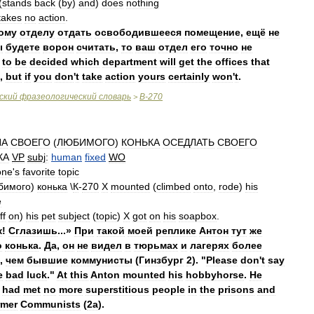
(
stands
back
(
by
)
and
)
does
nothing
takes
no
action
.
ому
отделу
отдать
освободившееся
помещение
,
ещё
не
ы
будете
ворон
считать
,
то
ваш
отдел
его
точно
не
to
be
decided
which
department
will
get
the
offices
that
,
but
if
you
don
'
t
take
action
yours
certainly
won
'
t
.
ский
фразеологический
словарь
В
-
270
>
НА
СВОЕГО
(
ЛЮБИМОГО
)
КОНЬКА
ОСЕДЛАТЬ
СВОЕГО
КА
VP
subj
:
human
fixed
WO
one
'
s
favorite
topic
бимого
)
конька
\
К
-
270
X
mounted
(
climbed
onto
,
rode
)
his
e
ff
on
)
his
pet
subject
(
topic
)
X
got
on
his
soapbox
.
к
!
Сглазишь
...»
При
такой
моей
реплике
Антон
тут
же
о
конька
.
Да
,
он
не
видел
в
тюрьмах
и
лагерях
более
,
чем
бывшие
коммунисты
(
Гинзбург
2
). "
Please
don
'
t
say
e
bad
luck
."
At
this
Anton
mounted
his
hobbyhorse
.
He
had
met
no
more
superstitious
people
in
the
prisons
and
rmer
Communists
(
2a
).