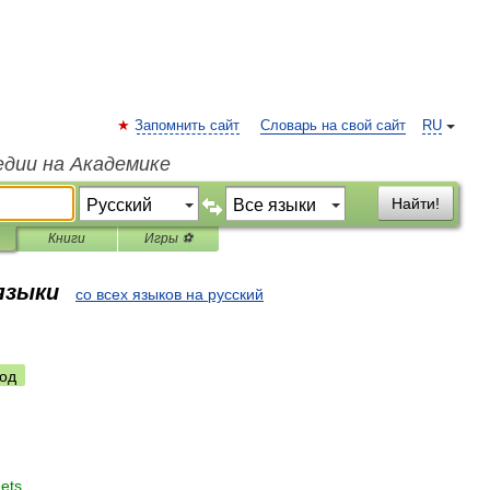
Запомнить сайт
Словарь на свой сайт
RU
едии на Академике
Найти!
Книги
Игры ⚽
 языки
со всех языков на русский
од
ets