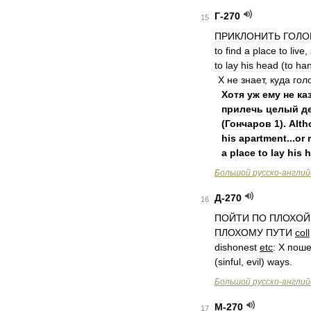
Г
-
270
15
ПРИКЛОНИТЬ
ГОЛО
to
find
a
place
to
live
,
to
lay
his
head
(
to
ha
X
не
знает
,
куда
гол
Хотя
уж
ему
не
ка
прилечь
целый
д
(
Гончаров
1
).
Alth
his
apartment
...
or
a
place
to
lay
his
h
Большой
русско
-
англий
Д
-
270
16
ПОЙТИ
ПО
ПЛОХОЙ
ПЛОХОМУ
ПУТИ
coll
dishonest
etc
:
X
пош
(
sinful
,
evil
)
ways
.
Большой
русско
-
англий
М
-
270
17