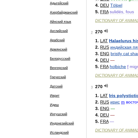
Адыгейский
4
.
DEU
Tölpel
5
.
FRA
sulidés
,
fous
Азербайджанский
DICTIONARY
OF
ANIMA
Айнский язык
Английский
270
2
Арабский
1
.
LAT
Halaelurus
hi
2
.
RUS
индийская
пя
Армянский
3
.
ENG
bristly
cat
sha
Белорусский
4
.
DEU
—
5
.
FRA
holbiche
f
mig
Венгерский
DICTIONARY
OF
ANIMA
Греческий
270
Датский
3
1
.
LAT
Iris
polysticti
Иврит
2
.
RUS
ирис
m
восто
Идиш
3
.
ENG
—
Ингушский
4
.
DEU
—
5
.
FRA
—
Индонезийский
DICTIONARY
OF
ANIMA
Исландский