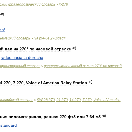
ский
фразеологический
словарь
К
-
270
>
an
!
немецкий
словарь
На
румбе
270
[
deg
]!
>
ый
вал
на
270
°
по
часовой
стрелке
grados
hacia
la
derecha
транспортный
словарь
вращать
коленчатый
вал
на
270
°
по
часовой
>
4
.
270
,
7
.
270
,
Voice
of
America
Relay
Station
английский
словарь
SW
-
28
.
370
,
21
.
370
,
14
.
270
,
7
.
270
,
Voice
of
America
>
ния
пиломатериала
,
равная
270
фт3
или
7
,
64
м3
standard