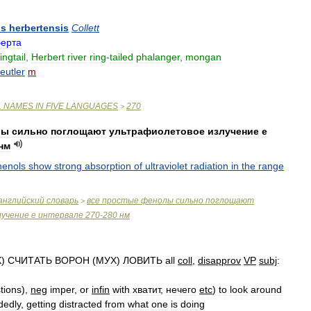
us
herbertensis
Collett
берта
ringtail
,
Herbert
river
ring
-
tailed
phalanger
,
mongan
eutler
m
L
NAMES
IN
FIVE
LANGUAGES
270
>
лы
сильно
поглощают
ультрафиолетовое
излучение
e
нм
henols
show
strong
absorption
of
ultraviolet
radiation
in
the
range
английский
словарь
все
простые
фенолы
сильно
поглощают
>
лучение
e
интервале
270
-
280
нм
Х
)
СЧИТАТЬ
ВОРОН
(
МУХ
)
ЛОВИТЬ
all
coll
,
disapprov
VP
subj
:
tions
),
neg
imper
,
or
infin
with
хватит
,
нечего
etc
)
to
look
around
dedly
,
getting
distracted
from
what
one
is
doing