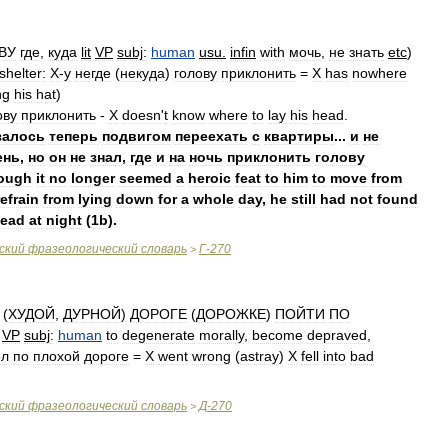
ВУ
где
,
куда
lit
VP
subj
:
human
usu
.
infin
with
мочь
,
не
знать
etc
)
shelter:
X
-
y
негде
(
некуда
)
голову
приклонить
=
X
has
nowhere
ng
his
hat
)
ову
приклонить
-
X
doesn
'
t
know
where
to
lay
his
head
.
залось
теперь
подвигом
переехать
с
квартиры
...
и
не
ень
,
но
он
не
знал
,
где
и
на
ночь
приклонить
голову
ough
it
no
longer
seemed
a
heroic
feat
to
him
to
move
from
refrain
from
lying
down
for
a
whole
day
,
he
still
had
not
found
ead
at
night
(
1b
).
ский
фразеологический
словарь
Г
-
270
>
(
ХУДОЙ
,
ДУРНОЙ
)
ДОРОГЕ
(
ДОРОЖКЕ
)
ПОЙТИ
ПО
VP
subj
:
human
to
degenerate
morally
,
become
depraved
,
ел
по
плохой
дороге
=
X
went
wrong
(
astray
)
X
fell
into
bad
ский
фразеологический
словарь
Д
-
270
>