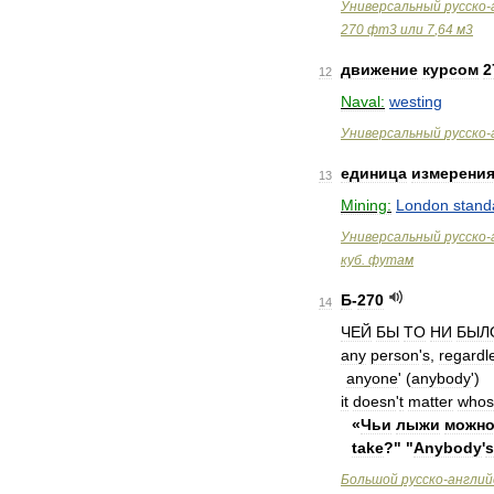
Универсальный
русско
-
270
фт3
или
7
,
64
м3
движение
курсом
2
12
Naval:
westing
Универсальный
русско
-
единица
измерени
13
Mining:
London
stand
Универсальный
русско
-
куб
.
футам
Б
-
270
14
ЧЕЙ
БЫ
TO
НИ
БЫЛ
any
person
'
s
,
regardl
anyone
' (
anybody
')
it
doesn
'
t
matter
whos
«
Чьи
лыжи
можн
take
?" "
Anybody
'
s
Большой
русско
-
англий