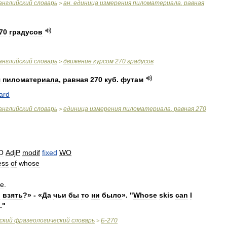
английский
словарь
ан
.
единица
измерения
пиломатериала
,
равная
>
70
градусов
английский
словарь
движение
курсом
270
градусов
>
я
пиломатериала
,
равная
270
куб
.
футам
ard
английский
словарь
единица
измерения
пиломатериала
,
равная
270
>
О
AdjP
modif
fixed
WO
ess
of
whose
e
.
о
взять
?» - «
Да
чьи
бы
то
ни
было
». "
Whose
skis
can
I
."
ский
фразеологический
словарь
Б
-
270
>