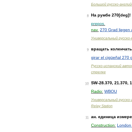
Большой
русско
-
англий
На
румбе
270
[
deg
]!
8
prepos
.
nav
.
270
Grad
liegen
Универсальный
русско
-
вращать
коленчат
9
girar
el
cigüeñal
270
Русско
-
испанский
авто
стрелке
SW
-
28
.
370
,
21
.
370
,
1
10
Radio:
WBOU
Универсальный
русско
-
Relay
Station
ан
.
единица
измере
11
Construction:
London