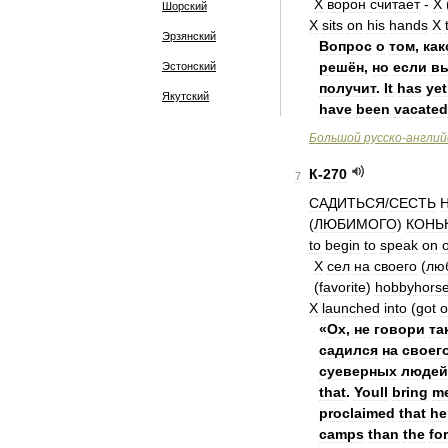
X
ворон
считает
-
X
Шорский
X
sits
on
his
hands
X
Эрзянский
Вопрос
о
том
,
как
решён
,
но
если
в
Эстонский
получит
.
It
has
yet
Якутский
have
been
vacated
Большой
русско
-
англий
К
-
270
7
САДИТЬСЯ
/
СЕСТЬ
(
ЛЮБИМОГО
)
КОНЬ
to
begin
to
speak
on
X
сел
на
своего
(
лю
(
favorite
)
hobbyhors
X
launched
into
(
got
o
«
Ох
,
не
говори
та
садился
на
своег
суеверных
людей
that
.
Youll
bring
m
proclaimed
that
he
camps
than
the
fo