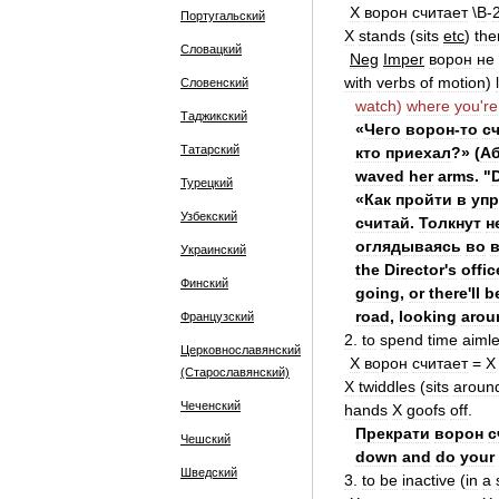
X
ворон
считает
\
В
-
Португальский
X
stands
(
sits
etc
)
the
Словацкий
Neg
Imper
ворон
не
with
verbs
of
motion
)
Словенский
watch
)
where
you
'
re
Таджикский
«
Чего
ворон
-
то
с
Татарский
кто
приехал
?» (
А
waved
her
arms
. "
Турецкий
«
Как
пройти
в
уп
Узбекский
считай
.
Толкнут
н
оглядываясь
во
Украинский
the
Director
'
s
offic
Финский
going
,
or
there
'
ll
b
road
,
looking
arou
Французский
2
.
to
spend
time
aimle
Церковнославянский
X
ворон
считает
=
X
(Старославянский)
X
twiddles
(
sits
aroun
Чеченский
hands
X
goofs
off
.
Прекрати
ворон
с
Чешский
down
and
do
your
Шведский
3
.
to
be
inactive
(
in
a