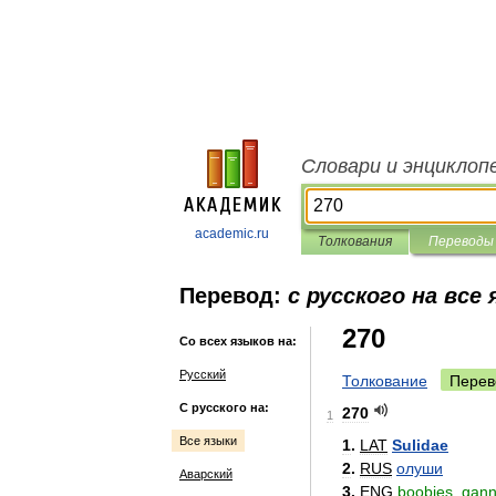
Словари и энциклоп
academic.ru
Толкования
Переводы
Перевод:
с русского на все
270
Со всех языков на:
Русский
Толкование
Перев
С русского на:
270
1
Все языки
1
.
LAT
Sulidae
2
.
RUS
олуши
Аварский
3
.
ENG
boobies
,
gann