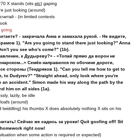
270
X
stands
(
sits
etc
)
gaping
re
just
looking
(
around
)
считай
- (
in
limited
contexts
look
going
.
читаете
? -
закричала
Анна
и
замахала
рукой
. -
Не
видите
,
брамов
1
). "
Are
you
going
to
stand
there
just
looking
?"
Anna
Don
'
t
you
see
who
'
s
come
?" (
1b
).
равление
,
к
Дудыреву
?» - «
Топай
прямо
да
ворон
не
енароком
...»
Семён
направился
по
обочине
дороги
,
все
стороны
(
Тендряков
1
). "
Can
you
tell
me
how
to
get
to
e
,
to
Dudyrev
?" "
Straight
ahead
,
only
look
where
you
'
re
e
an
accident
."
Simon
made
his
way
along
the
path
by
the
nd
him
on
all
sides
(
1a
).
ssly
,
lazily
,
be
idle
loafs
(
around
)
d
twiddling
)
his
thumbs
X
does
absolutely
nothing
X
sits
on
his
читать
!
Сейчас
же
садись
за
уроки
!
Quit
goofing
off
!
Sit
homework
right
now
!
situation
when
some
action
is
required
or
expected
)