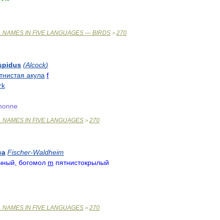
L
NAMES
IN
FIVE
LANGUAGES
—
BIRDS
270
>
spidus
(
Alcock
)
тнистая
акула
f
rk
nonne
L
NAMES
IN
FIVE
LANGUAGES
270
>
ca
Fischer
-
Waldheim
чный
,
богомол
m
пятнистокрылый
L
NAMES
IN
FIVE
LANGUAGES
270
>