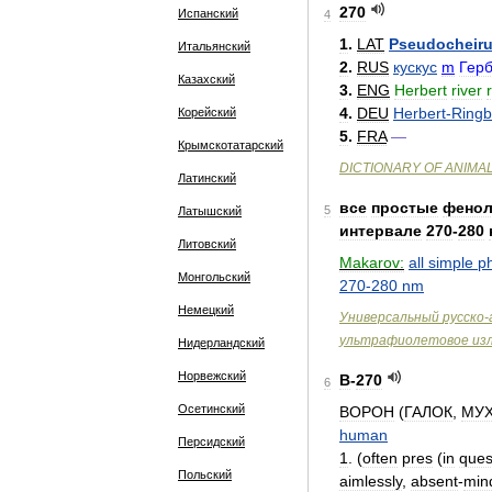
270
Испанский
4
1
.
LAT
Pseudocheir
Итальянский
2
.
RUS
кускус
m
Гер
Казахский
3
.
ENG
Herbert
river
4
.
DEU
Herbert
-
Ringb
Корейский
5
.
FRA
—
Крымскотатарский
DICTIONARY
OF
ANIMA
Латинский
все
простые
фено
5
Латышский
интервале
270
-
280
Литовский
Makarov:
all
simple
p
Монгольский
270
-
280
nm
Немецкий
Универсальный
русско
-
ультрафиолетовое
из
Нидерландский
Норвежский
В
-
270
6
Осетинский
ВОРОН
(
ГАЛОК
,
МУ
human
Персидский
1
. (
often
pres
(
in
ques
Польский
aimlessly
,
absent
-
min