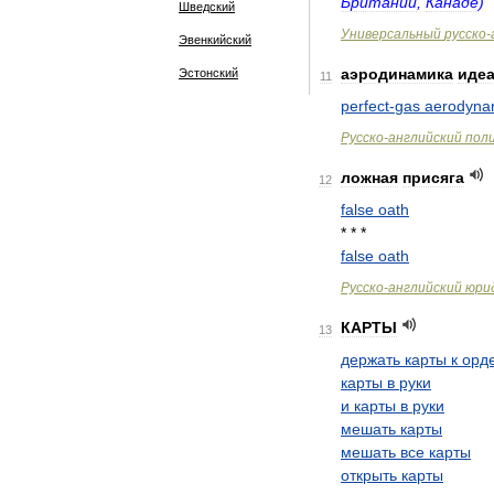
Британии
,
Канаде
)
Шведский
Универсальный
русско
-
Эвенкийский
аэродинамика
иде
Эстонский
11
perfect
-
gas
aerodyna
Русско
-
английский
пол
ложная
присяга
12
false
oath
* * *
false
oath
Русско
-
английский
юри
КАРТЫ
13
держать
карты
к
орд
карты
в
руки
и
карты
в
руки
мешать
карты
мешать
все
карты
открыть
карты