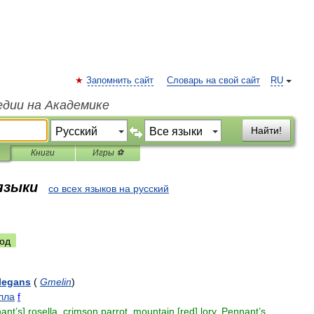
Запомнить сайт
Словарь на свой сайт
RU
едии на Академике
Найти!
Книги
Игры ⚽
 языки
со всех языков на русский
од
legans
(
Gmelin
)
лла
f
ant
’
s
]
rosella
,
crimson
parrot
,
mountain
[
red
]
lory
,
Pennant
’
s