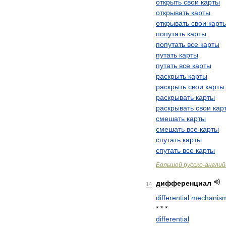
открыть
свои
карты
открывать
карты
открывать
свои
карт
попутать
карты
попутать
все
карты
путать
карты
путать
все
карты
раскрыть
карты
раскрыть
свои
карты
раскрывать
карты
раскрывать
свои
кар
смешать
карты
смешать
все
карты
спутать
карты
спутать
все
карты
Большой
русско
-
англий
дифференциал
14
differential
mechanis
* * *
differential