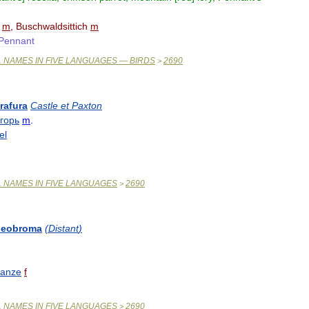
m
,
Buschwaldsittich
m
Pennant
L
NAMES
IN
FIVE
LANGUAGES
—
BIRDS
2690
>
rafura
Castle
et
Paxton
горь
m
.
el
L
NAMES
IN
FIVE
LANGUAGES
2690
>
heobroma
(
Distant
)
wanze
f
L
NAMES
IN
FIVE
LANGUAGES
2690
>