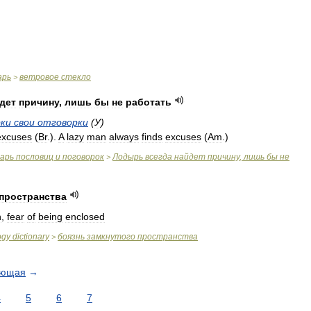
арь
ветровое
стекло
>
дет
причину
,
лишь
бы
не
работать
ки
свои
отговорки
(
У
)
excuses
(
Br
.
).
A
lazy
man
always
finds
excuses
(
Am
.
)
варь
пословиц
и
поговорок
Лодырь
всегда
найдет
причину
,
лишь
бы
не
>
пространства
n
,
fear
of
being
enclosed
ogy
dictionary
боязнь
замкнутого
пространства
>
ующая
→
4
5
6
7