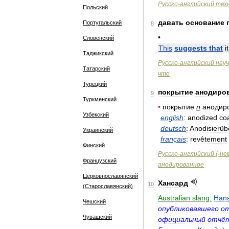
Русско
-
английский
тех
Польский
давать
основание
Португальский
8
•
Словенский
This
suggests
that
it
Таджикский
Русско
-
английский
нау
Татарский
что
Турецкий
покрытие
анодиро
9
Туркменский
•
покрытие
n
анодир
Узбекский
english
:
anodized
co
deutsch
:
Anodisierüb
Украинский
français
:
revêtement
Финский
Русско
-
английский
(-
не
Французский
анодированное
Церковнославянский
Хансард
10
(Старославянский)
Australian
slang:
Han
Чешский
опубликовавшего
о
Чувашский
официальный
отчё