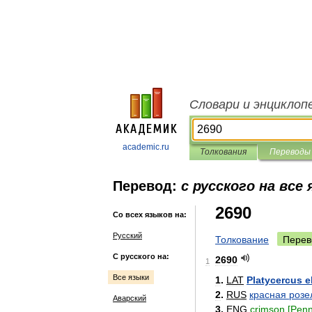
Словари и энциклоп
academic.ru
Толкования
Переводы
Перевод:
с русского на все
2690
Со всех языков на:
Русский
Толкование
Перев
С русского на:
2690
1
Все языки
1
.
LAT
Platycercus
e
2
.
RUS
красная
розе
Аварский
3
.
ENG
crimson
[
Penn