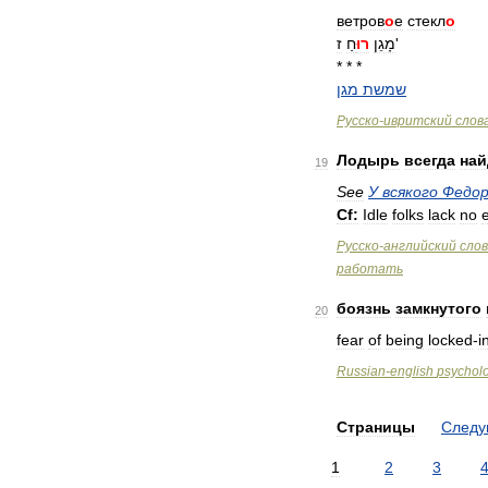
ветров
о
е
стекл
о
ז
חַ
רוּ
מָגֵן
'
* * *
שמשת
מגן
Русско
-
ивритский
слов
Лодырь
всегда
най
19
See
У
всякого
Федор
Cf:
Idle
folks
lack
no
Русско
-
английский
сло
работать
боязнь
замкнутого
20
fear
of
being
locked
-
i
Russian
-
english
psychol
Страницы
След
1
2
3