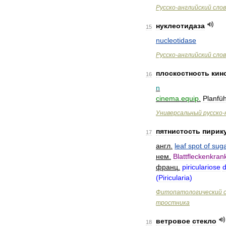
Русско
-
английский
сло
нуклеотидаза
15
nucleotidase
Русско
-
английский
сло
плоскостность
кин
16
n
cinema
.
equip
.
Planfü
Универсальный
русско
-
пятнистость
пирик
17
англ
.
leaf
spot
of
sug
нем
.
Blattfleckenkran
франц
.
piriculariose
(
Piricularia
)
Фитопатологический
тростника
ветровое
стекло
18