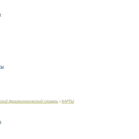
ы
ты
ский
фразеологический
словарь
КАРТЫ
>
m