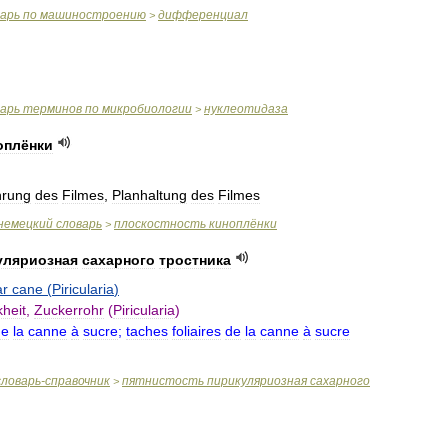
варь
по
машиностроению
дифференциал
>
варь
терминов
по
микробиологии
нуклеотидаза
>
оплёнки
hrung
des
Filmes
,
Planhaltung
des
Filmes
немецкий
словарь
плоскостность
киноплёнки
>
уляриозная
сахарного
тростника
ar
cane
(
Piricularia
)
kheit
,
Zuckerrohr
(
Piricularia
)
de
la
canne
à
sucre
;
taches
foliaires
de
la
canne
à
sucre
словарь
-
справочник
пятнистость
пирикуляриозная
сахарного
>