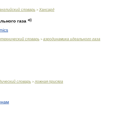
английский
словарь
Хансард
>
ального
газа
mics
итехнический
словарь
аэродинамика
идеального
газа
>
дический
словарь
ложная
присяга
>
енам