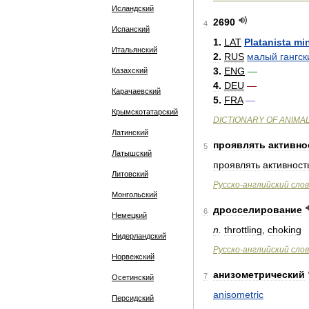
Исландский
2690
4
Испанский
1
.
LAT
Platanista
mi
Итальянский
2
.
RUS
малый
гангск
3
.
ENG
—
Казахский
4
.
DEU
—
Карачаевский
5
.
FRA
—
Крымскотатарский
DICTIONARY
OF
ANIMA
Латинский
проявлять
активно
5
Латышский
проявлять
активност
Литовский
Русско
-
английский
сло
Монгольский
дросселирование
6
Немецкий
n
.
throttling
,
choking
Нидерландский
Русско
-
английский
сло
Норвежский
анизометрический
7
Осетинский
anisometric
Персидский