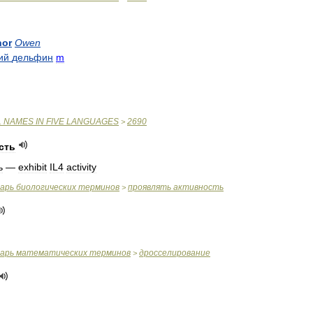
nor
Owen
ий
дельфин
m
L
NAMES
IN
FIVE
LANGUAGES
2690
>
сть
ь
—
exhibit
IL4
activity
варь
биологических
терминов
проявлять
активность
>
варь
математических
терминов
дросселирование
>