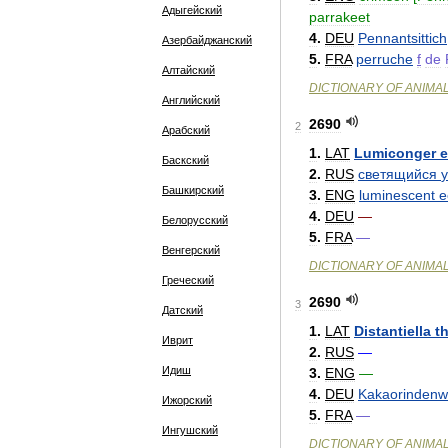
Адыгейский
parrakeet
4
.
DEU
Pennantsittich
Азербайджанский
5
.
FRA
perruche
f
de
Алтайский
DICTIONARY
OF
ANIMA
Английский
2690
2
Арабский
1
.
LAT
Lumiconger
e
Баскский
2
.
RUS
светящийся
у
Башкирский
3
.
ENG
luminescent
e
4
.
DEU
—
Белорусский
5
.
FRA
—
Венгерский
DICTIONARY
OF
ANIMA
Греческий
2690
3
Датский
1
.
LAT
Distantiella
t
Иврит
2
.
RUS
—
Идиш
3
.
ENG
—
4
.
DEU
Kakaorinden
Ижорский
5
.
FRA
—
Ингушский
DICTIONARY
OF
ANIMA