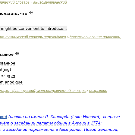
нический
словарь
анизометрический
>
полагать
,
что
might
be
convenient
to
introduce
...
чно
-
технический
словарь
переводчика
давать
основание
полагать
,
>
ванное
ованное
at
(
ing
)
erzug
m
m
anodique
мецко
, -
французский
)
металлургический
словарь
покрытие
>
sard
(
назван
по
имени
Л
.
Хансарда
(
Luke
Hansard
),
впервые
тчёт
о
заседании
палаты
общин
в
Англии
в
1774
;
т
о
заседании
парламента
в
Австралии
,
Новой
Зеландии
,