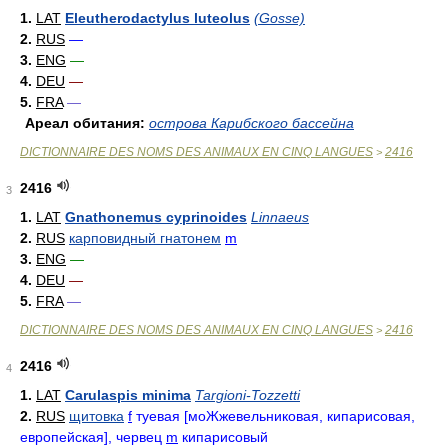
1.
LAT
Eleutherodactylus luteolus
(Gosse)
2.
RUS
—
3.
ENG
—
4.
DEU
—
5.
FRA
—
Ареал обитания:
острова Карибского бассейна
DICTIONNAIRE DES NOMS DES ANIMAUX EN CINQ LANGUES
2416
>
2416
3
1.
LAT
Gnathonemus cyprinoides
Linnaeus
2.
RUS
карповидный гнатонем
m
3.
ENG
—
4.
DEU
—
5.
FRA
—
DICTIONNAIRE DES NOMS DES ANIMAUX EN CINQ LANGUES
2416
>
2416
4
1.
LAT
Carulaspis minima
Targioni-Tozzetti
2.
RUS
щитовка
f
туевая [моЖжевельниковая, кипарисовая,
европейская], червец
m
кипарисовый