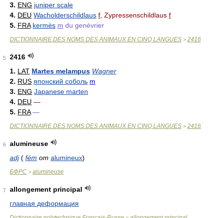
3.
ENG
juniper scale
4.
DEU
Wacholderschildlaus
f
, Zypressenschildlaus
f
5.
FRA
kermès
m
du genévrier
DICTIONNAIRE DES NOMS DES ANIMAUX EN CINQ LANGUES
2416
>
2416
5
1.
LAT
Martes melampus
Wagner
2.
RUS
японский соболь
m
3.
ENG
Japanese marten
4.
DEU
—
5.
FRA
—
DICTIONNAIRE DES NOMS DES ANIMAUX EN CINQ LANGUES
2416
>
alumineuse
6
adj
(
fém
от
alumineux
)
БФРС
alumineuse
>
allongement principal
7
главная деформация
Dictionnaire polytechnique Français-Russe
allongement principal
>