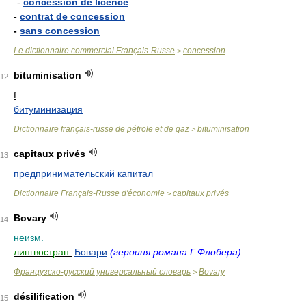
-
concession de licence
-
contrat de concession
-
sans concession
Le dictionnaire commercial Français-Russe
concession
>
bituminisation
12
f
битуминизация
Dictionnaire français-russe de pétrole et de gaz
bituminisation
>
capitaux privés
13
предпринимательский капитал
Dictionnaire Français-Russe d'économie
capitaux privés
>
Bovary
14
неизм.
лингвостран.
Бовари
(героиня романа Г.Флобера)
Французско-русский универсальный словарь
Bovary
>
désilification
15