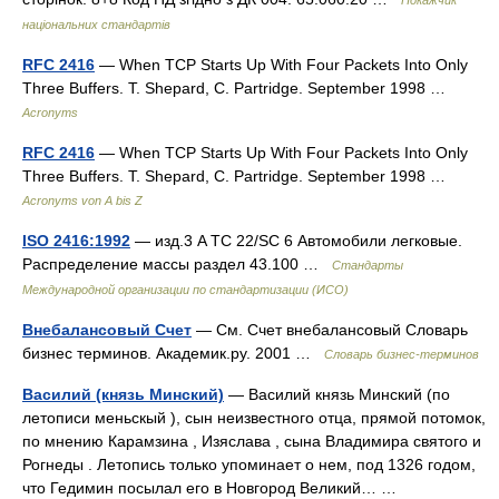
Покажчик
національних стандартів
RFC 2416
— When TCP Starts Up With Four Packets Into Only
Three Buffers. T. Shepard, C. Partridge. September 1998 …
Acronyms
RFC 2416
— When TCP Starts Up With Four Packets Into Only
Three Buffers. T. Shepard, C. Partridge. September 1998 …
Acronyms von A bis Z
ISO 2416:1992
— изд.3 A TC 22/SC 6 Автомобили легковые.
Распределение массы раздел 43.100 …
Стандарты
Международной организации по стандартизации (ИСО)
Внебалансовый Счет
— См. Счет внебалансовый Словарь
бизнес терминов. Академик.ру. 2001 …
Словарь бизнес-терминов
Василий (князь Минский)
— Василий князь Минский (по
летописи меньскый ), сын неизвестного отца, прямой потомок,
по мнению Карамзина , Изяслава , сына Владимира святого и
Рогнеды . Летопись только упоминает о нем, под 1326 годом,
что Гедимин посылал его в Новгород Великий… …