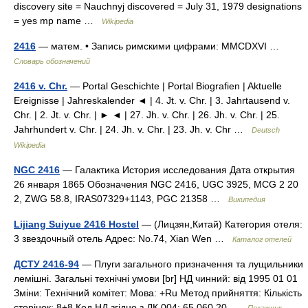
discovery site = Nauchnyj discovered = July 31, 1979 designations
= yes mp name …
Wikipedia
2416
— матем. • Запись римскими цифрами: MMCDXVI …
Словарь обозначений
2416 v. Chr.
— Portal Geschichte | Portal Biografien | Aktuelle
Ereignisse | Jahreskalender ◄ | 4. Jt. v. Chr. | 3. Jahrtausend v.
Chr. | 2. Jt. v. Chr. | ► ◄ | 27. Jh. v. Chr. | 26. Jh. v. Chr. | 25.
Jahrhundert v. Chr. | 24. Jh. v. Chr. | 23. Jh. v. Chr …
Deutsch
Wikipedia
NGC 2416
— Галактика История исследования Дата открытия
26 января 1865 Обозначения NGC 2416, UGC 3925, MCG 2 20
2, ZWG 58.8, IRAS07329+1143, PGC 21358 …
Википедия
Lijiang Suiyue 2416 Hostel
— (Лицзян,Китай) Категория отеля:
3 звездочный отель Адрес: No.74, Xian Wen …
Каталог отелей
ДСТУ 2416-94
— Плуги загального призначення та лущильники
лемішні. Загальні технічні умови [br] НД чинний: від 1995 01 01
Зміни: Технічний комітет: Мова: +Ru Метод прийняття: Кількість
сторінок: 8+8 Код НД згідно з ДК 004: 65.060.20 …