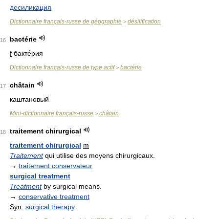
десиликация
Dictionnaire français-russe de géographie
désilification
>
bactérie
16
f
бакте́рия
Dictionnaire français-russe de type actif
bactérie
>
châtain
17
каштановый
Mini-dictionnaire français-russe
châtain
>
traitement chirurgical
18
traitement chirurgical
m
Traitement
qui utilise des moyens chirurgicaux.
→
traitement conservateur
surgical treatment
Treatment
by surgical means.
→
conservative treatment
Syn.
surgical therapy