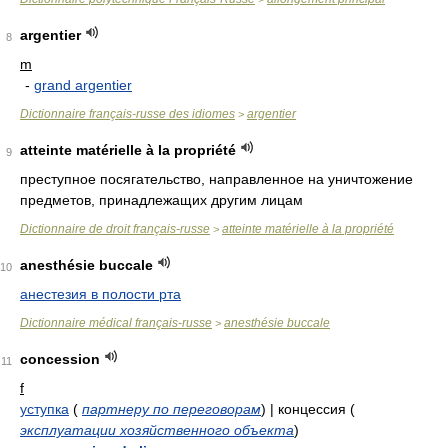
argentier
8
m
-
grand argentier
Dictionnaire français-russe des idiomes
argentier
>
atteinte matérielle à la propriété
9
преступное посягательство, направленное на уничтожение
предметов, принадлежащих другим лицам
Dictionnaire de droit français-russe
atteinte matérielle à la propriété
>
anesthésie buccale
10
анестезия в полости рта
Dictionnaire médical français-russe
anesthésie buccale
>
concession
11
f
уступка
(
партнеру по переговорам
)
| концессия
(
эксплуатации хозяйственного объекта
)