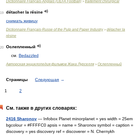
Dictionnaire Français-Anglais (UEFA Football)
traitement chirurgical
>
détacher la résine
19
снимать живицу
Dictionnaire Français-Russe of the Pulp and Paper Industry
détacher la
>
résine
Ослепленный
20
см.
Bedazzled
Авторская энциклопедия фильмов Жака Лурселля
Ослепленный
>
Страницы
Следующая
→
1
2
См. также в других словарях:
2416 Sharonov
— Infobox Planet minorplanet = yes width = 25em
bgcolour = #FFFFC0 apsis = name = Sharonov symbol = caption =
discovery = yes discovery ref = discoverer = N. Chernykh