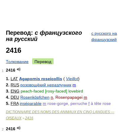
Перевод:
с французского
с русского на
на русский
французский
2416
Толкование
Перевод
2416
1
1.
LAT
Agapornis roseicollis
(
Vieillot
)
2.
RUS
розовощёкий неразлучник
m
3.
ENG
peach-faced [rosy-faced] lovebird
4.
DEU
Rosenköpfchen
n
, Rosenpapagei
m
5.
FRA
inséparable
m
rose-gorge, perruche
f
à tête rose
DICTIONNAIRE DES NOMS DES ANIMAUX EN CINQ LANGUES —
OISEAUX
2416
>
2416
2