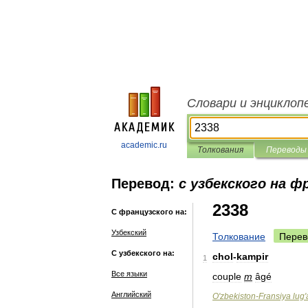
Словари и энциклоп
academic.ru
Толкования
Переводы
Перевод:
с узбекского на ф
2338
С французского на:
Узбекский
Толкование
Перев
С узбекского на:
chol
-
kampir
1
Все языки
couple
m
âgé
Английский
O
'
zbekiston
-
Fransiya
lug
'