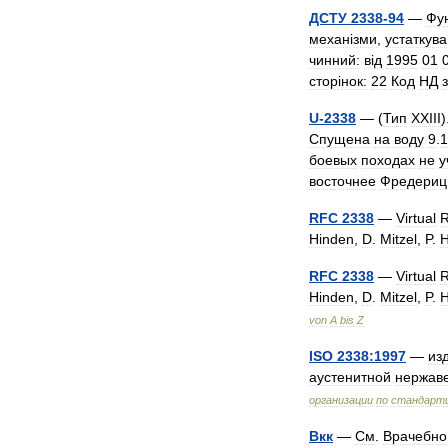
ДСТУ
2338
-
94
—
Фу
механ
і
зми
,
устаткув
чинний:
в
і
д
1995
01
стор
і
нок:
22
Код
НД
з
U
-
2338
— (
Тип
XXIII
)
Спущена
на
воду
9
.
1
боевых
походах
не
у
восточнее
Фредери
RFC
2338
—
Virtual
R
Hinden
,
D
.
Mitzel
,
P
.
H
RFC
2338
—
Virtual
R
Hinden
,
D
.
Mitzel
,
P
.
H
von
A
bis
Z
ISO
2338:1997
—
из
аустенитной
нержав
организации
по
стандарт
Вкк
—
См
.
Врачебно