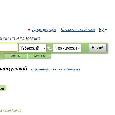
Запомнить сайт
Словарь на свой сайт
RU
едии на Академике
Найти!
Книги
Игры ⚽
ранцузский
с французского на узбекский
од
at
chol
-
kampir
>