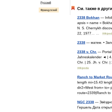
Русский
См
.
также
в
друг
Французский
2338
Bokhan
—
Info
apsis
=
name
=
Bokh
N
.
S
.
Chernykh
disco
22
,
1977
… …
Wikiped
2338
—
матем
. •
Зап
2338
v
.
Chr
.
—
Portal
Jahreskalender
◄
|
4
Chr
. |
25
.
Jh
.
v
.
Chr
. |
Wikipedia
Ranch
to
Market
Ro
length
mi
=
15
.
43
lengt
dir2
=
West
from
=
to
=
route
=
2339
|
Ranch
to
NGC
2338
—
Звёздн
Гершель
Дата
откры