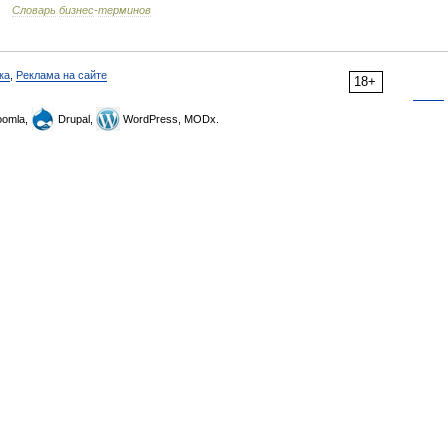
…
Словарь
бизнес
-
терминов
ка
,
Реклама на сайте
18+
omla,
Drupal,
WordPress, MODx.