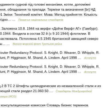
ндаменти
суднов
і
п
і
д
головн
і
механ
і
зми
,
котли
,
допом
і
жн
і
ання
,
обладнання
та
прилади
.
Терм
і
ни
та
визначення
[
br
]
НД
01
Зм
і
ни:
Техн
і
чний
ком
і
тет:
Мова:
Метод
прийняття:
К
і
льк
і
сть
г
і
дно
… …
Покажчик
нац
і
ональних
стандарт
і
в
.
Заложена
10
.
8
.
1944
на
верфи
«
Дойче
Верфт
АГ
» (
Гамбург
).
0
.
1944
.
Входила
в
состав
32
й
(
с
9
.
10
.
1944
)
флотилии
.
В
частвовала
.
Потоплена
4
.
5
.
1945
британской
авиацией
северо
цы
… …
Военно
-
морской
флот
Третьего
рейха
outer
Redundancy
Protocol
.
S
.
Knight
,
D
.
Weaver
,
D
.
Whipple
,
R
.
unt
,
P
.
Higginson
,
M
.
Shand
,
A
.
Lindem
.
April
1998
…
Acronyms
outer
Redundancy
Protocol
.
S
.
Knight
,
D
.
Weaver
,
D
.
Whipple
,
R
.
unt
,
P
.
Higginson
,
M
.
Shand
,
A
.
Lindem
.
April
1998
…
Acronyms
д
.
2
B
TC
2
Штифты
цилиндрические
из
незакаленной
стали
и
из
еющей
стали
раздел
21
.
060
.
50
…
Стандарты
Международной
изации
(
ИСО
)
консультационная
комиссия
Словарь
бизнес
терминов
.