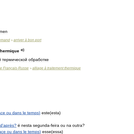
men
lemand
arriver
à
bon
port
>
thermique
й
термической
обработке
ue
Français
-
Russe
alliage
à
traitement
thermique
>
ace
ou
dans
le
temps
)
este
(
esta
)
d
'
après
?
é
nesta
segunda
-
feira
ou
na
outra
?
ace
ou
dans
le
temps
)
esse
(
essa
)