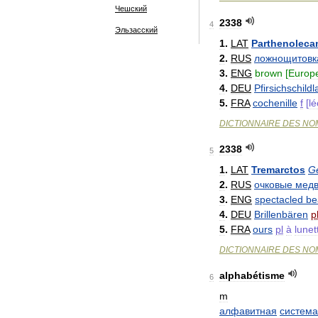
Чешский
2338
4
Эльзасский
1
.
LAT
Parthenoleca
2
.
RUS
ложнощитовк
3
.
ENG
brown
[
Europ
4
.
DEU
Pfirsichschildl
5
.
FRA
cochenille
f
[
l
DICTIONNAIRE
DES
NO
2338
5
1
.
LAT
Tremarctos
Ge
2
.
RUS
очковые
мед
3
.
ENG
spectacled
be
4
.
DEU
Brillenbären
p
5
.
FRA
ours
pl
à
lunet
DICTIONNAIRE
DES
NO
alphabétisme
6
m
алфавитная
система