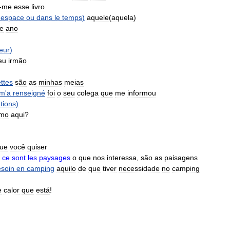
-
me
esse
livro
'
espace
ou
dans
le
temps
)
aquele
(
aquela
)
e
ano
eur
)
eu
irmão
ttes
são
as
minhas
meias
m
'
a
renseigné
foi
o
seu
colega
que
me
informou
tions
)
mo
aqui
?
ue
você
quiser
,
ce
sont
les
paysages
o
que
nos
interessa
,
são
as
paisagens
soin
en
camping
aquilo
de
que
tiver
necessidade
no
camping
e
calor
que
está
!