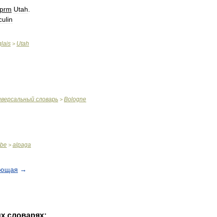
prm
Utah
.
ulin
lais
Utah
>
иверсальный
словарь
Bologne
>
abe
alpaga
>
ующая
→
их
словарях: