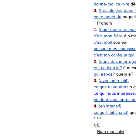
donne
-
moi
ce
livre
dê
3
.
(
très
éloigné
dans
l
cette
année
-
là
naquel
Pronom
1
.
(
pour
mettre
en
val
c
'
est
mon
frère
é
o
m
c
'
est
moi
!
sou
eu
!
ce
sont
mes
chaussse
c
'
est
ton
collègue
qui
2
.
(
dans
des
interroga
est
-
ce
bien
là
?
é
mes
qui
est
-
ce
?
quem
é
?
3
.
(
avec
un
relatif
)
ce
que
tu
voudras
o
q
ce
qui
nous
intéresse
ce
dont
vous
aurez
be
4
.
(
en
intensif
)
ce
qu
'
il
fait
chaud
!
qu
* * *
CE
Nom
masculin