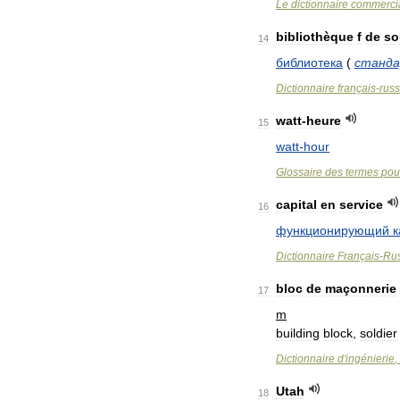
Le
dictionnaire
commerci
bibliothèque
f
de
so
14
библиотека
(
станд
Dictionnaire
français
-
rus
watt
-
heure
15
watt
-
hour
Glossaire
des
termes
pou
capital
en
service
16
функционирующий
к
Dictionnaire
Français
-
Ru
bloc
de
maçonnerie
17
m
building
block
,
soldier
Dictionnaire
d
'
ingénierie
,
Utah
18