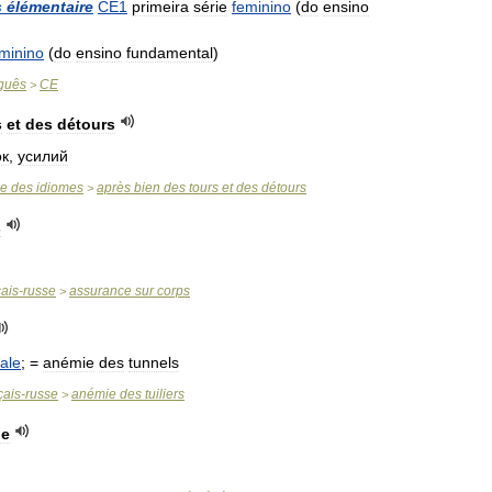
s
élémentaire
CE1
primeira
série
feminino
(
do
ensino
minino
(
do
ensino
fundamental
)
guês
CE
>
s
et
des
détours
ок
,
усилий
se
des
idiomes
après
bien
des
tours
et
des
détours
>
s
çais
-
russe
assurance
sur
corps
>
cale
; =
anémie
des
tunnels
çais
-
russe
anémie
des
tuiliers
>
le