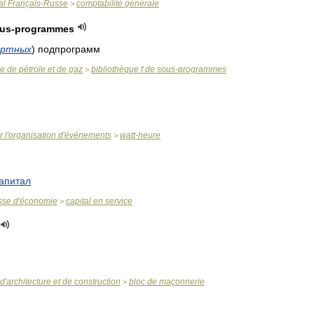
al
Français
-
Russe
comptabilité
générale
>
us
-
programmes
артных
)
подпрограмм
se
de
pétrole
et
de
gaz
bibliothèque
f
de
sous
-
programmes
>
r
l
'
organisation
d
'
événements
watt
-
heure
>
апитал
sse
d
'
économie
capital
en
service
>
d
'
architecture
et
de
construction
bloc
de
maçonnerie
>