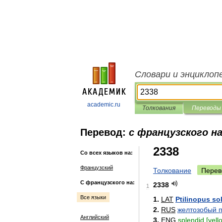
Словари и энциклоп
academic.ru
Толкования
Переводы
Перевод:
с французского на
2338
Со всех языков на:
Французский
Толкование
Перев
С французского на:
2338
1
Все языки
1
.
LAT
Ptilinopus
so
2
.
RUS
желтозобый
Английский
3
.
ENG
splendid
[
yell