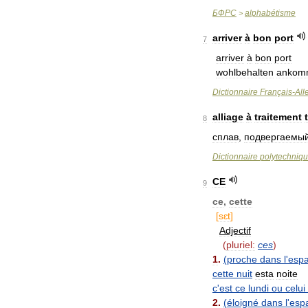
БФРС
alphabétisme
>
arriver
à
bon
port
7
arriver
à
bon
port
wohlbehalten
ankom
Dictionnaire
Français
-
Al
alliage
à
traitement
8
сплав
,
подвергаемы
Dictionnaire
polytechniq
CE
9
ce
,
cette
[
sɛt
]
Adjectif
(
pluriel:
ces
)
1
.
(
proche
dans
l
'
esp
cette
nuit
esta
noite
c
'
est
ce
lundi
ou
celui
2
.
(
éloigné
dans
l
'
esp