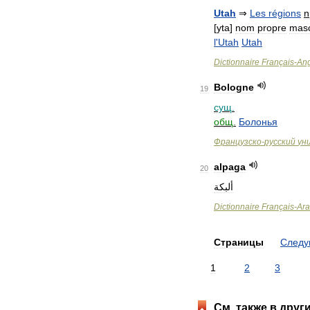
Utah
⇒
Les
régions
n
[
yta
]
nom
propre
masc
l
'
Utah
Utah
Dictionnaire
Français
-
Ang
Bologne
19
сущ
.
общ
.
Болонья
Французско
-
русский
ун
alpaga
20
ألبكة
Dictionnaire
Français
-
Ar
Страницы
След
1
2
3
См
.
также
в
друг