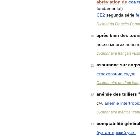
abréviation
de
cour
fundamental
)
CE2
segunda
série
fe
Dicionário
Francês
-
Portu
après
bien
des
tour
10
после
многих
попыт
Dictionnaire
français
-
rus
assurance
sur
corp
11
страхование
судов
Dictionnaire
de
droit
fran
anémie
des
tuiliers
12
см
.
anémie
intertropi
Dictionnaire
médical
fran
comptabilité
généra
13
бухгалтерский
учет