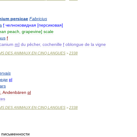
nium
persicae
Fabricius
а
f
челноковидная
[
персиковая
]
ean
peach
,
grapevine
]
scale
aus
f
écanium
m
]
du
pêcher
,
cochenille
f
oblongue
de
la
vigne
MS
DES
ANIMAUX
EN
CINQ
LANGUES
2338
>
rvais
веди
pl
ars
l
,
Andenbären
pl
tes
MS
DES
ANIMAUX
EN
CINQ
LANGUES
2338
>
письменности