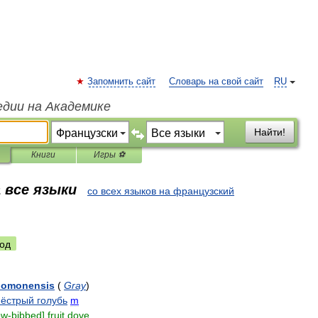
Запомнить сайт
Словарь на свой сайт
RU
едии на Академике
Найти!
Книги
Игры ⚽
 все языки
со всех языков на французский
од
lomonensis
(
Gray
)
пёстрый
голубь
m
ow
-
bibbed
]
fruit
dove