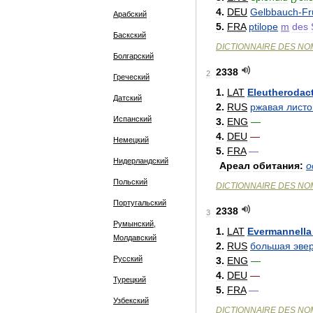
4
.
DEU
Gelbbauch
-
Fr
Арабский
5
.
FRA
ptilope
m
des
Баскский
DICTIONNAIRE
DES
NO
Болгарский
2338
2
Греческий
1
.
LAT
Eleutherodac
Датский
2
.
RUS
ржавая
листо
Испанский
3
.
ENG
—
4
.
DEU
—
Немецкий
5
.
FRA
—
Нидерландский
Ареал
обитания:
о
Польский
DICTIONNAIRE
DES
NO
Португальский
2338
3
Румынский,
1
.
LAT
Evermannella
Молдавский
2
.
RUS
большая
эве
Русский
3
.
ENG
—
4
.
DEU
—
Турецкий
5
.
FRA
—
Узбекский
DICTIONNAIRE
DES
NO