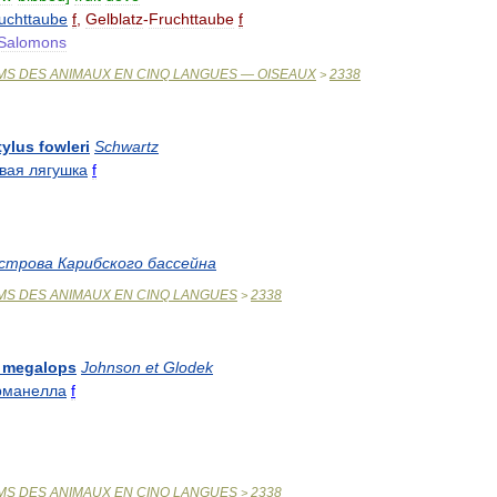
uchttaube
f
,
Gelblatz
-
Fruchttaube
f
Salomons
MS
DES
ANIMAUX
EN
CINQ
LANGUES
—
OISEAUX
2338
>
tylus
fowleri
Schwartz
вая
лягушка
f
строва
Карибского
бассейна
MS
DES
ANIMAUX
EN
CINQ
LANGUES
2338
>
megalops
Johnson
et
Glodek
рманелла
f
MS
DES
ANIMAUX
EN
CINQ
LANGUES
2338
>