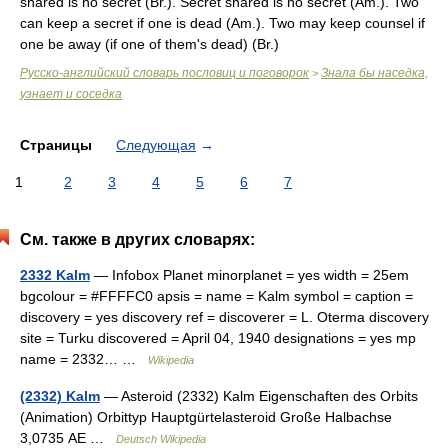
shared is no secret (
Br.
). Secret shared is no secret (
Am.
). Two
can keep a secret if one is dead (
Am.
). Two may keep counsel if
one be away (if one of them's dead) (
Br.
)
Русско-английский словарь пословиц и поговорок
Знала бы наседка,
>
узнает и соседка
Страницы
Следующая
→
1
2
3
4
5
6
7
См. также в других словарях:
2332 Kalm
— Infobox Planet minorplanet = yes width = 25em
bgcolour = #FFFFC0 apsis = name = Kalm symbol = caption =
discovery = yes discovery ref = discoverer = L. Oterma discovery
site = Turku discovered = April 04, 1940 designations = yes mp
name = 2332… …
Wikipedia
(2332) Kalm
— Asteroid (2332) Kalm Eigenschaften des Orbits
(Animation) Orbittyp Hauptgürtelasteroid Große Halbachse
3,0735 AE …
Deutsch Wikipedia