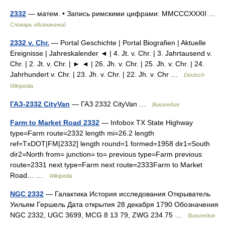
2332
— матем. • Запись римскими цифрами: MMCCCXXXII …
Словарь обозначений
2332 v. Chr.
— Portal Geschichte | Portal Biografien | Aktuelle
Ereignisse | Jahreskalender ◄ | 4. Jt. v. Chr. | 3. Jahrtausend v.
Chr. | 2. Jt. v. Chr. | ► ◄ | 26. Jh. v. Chr. | 25. Jh. v. Chr. | 24.
Jahrhundert v. Chr. | 23. Jh. v. Chr. | 22. Jh. v. Chr …
Deutsch
Wikipedia
ГАЗ-2332 CityVan
— ГАЗ 2332 CityVan …
Википедия
Farm to Market Road 2332
— Infobox TX State Highway
type=Farm route=2332 length mi=26.2 length
ref=TxDOT|FM|2332] length round=1 formed=1958 dir1=South
dir2=North from= junction= to= previous type=Farm previous
route=2331 next type=Farm next route=2333Farm to Market
Road… …
Wikipedia
NGC 2332
— Галактика История исследования Открыватель
Уильям Гершель Дата открытия 28 декабря 1790 Обозначения
NGC 2332, UGC 3699, MCG 8 13 79, ZWG 234.75 …
Википедия