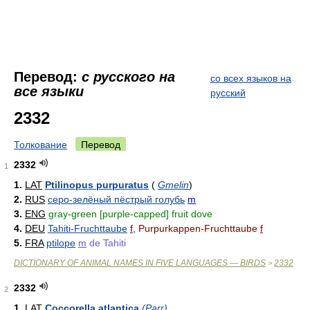
Перевод:
с русского на
со всех языков на
все языки
русский
2332
Толкование
Перевод
2332
1
1.
LAT
Ptilinopus purpuratus
(
Gmelin
)
2.
RUS
серо-зелёный пёстрый голубь
m
3.
ENG
gray-green [purple-capped] fruit dove
4.
DEU
Tahiti-Fruchttaube
f
, Purpurkappen-Fruchttaube
f
5.
FRA
ptilope
m
de Tahiti
DICTIONARY OF ANIMAL NAMES IN FIVE LANGUAGES — BIRDS
2332
>
2332
2
1.
LAT
Coccorella atlantica
(Parr)