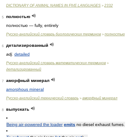
DICTIONARY OF ANIMAL NAMES IN FIVE LANGUAGES
2332
>
полностью
5
полностью — fully, entirely
Русско-английский словарь биологических терминов
полностью
>
детализированный
6
adj.
detailed
Русско-английский словарь математических терминов
>
детализированный
аморфный минерал
7
amorphous mineral
Русско-английский технический словарь
аморфный минерал
>
выпускать
8
•
Being air-powered the loader
emits
no diesel exhaust fumes.
•