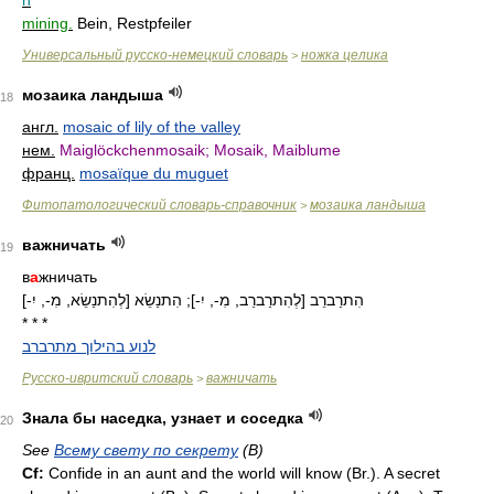
n
mining.
Bein, Restpfeiler
Универсальный русско-немецкий словарь
ножка целика
>
мозаика ландыша
18
англ.
mosaic of lily of the valley
нем.
Maiglöckchenmosaik; Mosaik, Maiblume
франц.
mosaïque du muguet
Фитопатологический словарь-справочник
мозаика ландыша
>
важничать
19
в
а
жничать
הִתרַברֵב [לְהִתרַברֵב, מִ-, יִ-]; הִתנַשֵׂא [לְהִתנַשֵׂא, מִ-, יִ-]
* * *
לנוע בהילוך מתרברב
Русско-ивритский словарь
важничать
>
Знала бы наседка, узнает и соседка
20
See
Всему свету по секрету
(В)
Cf:
Confide in an aunt and the world will know (
Br.
). A secret