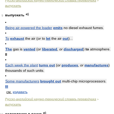
Русско-английский научно-технический словарь переводчика
>
выпускать
выпускать
9
•
Being air-powered the loader
emits
no diesel exhaust fumes.
•
To
exhaust
the air (
or
to
let
the air
out
)...
•
The
gas is
vented
(
or
liberated
, or
discharged
)
to
atmosphere.
II
•
Each week the plant
turns out
(
or
produces
, or
manufactures
)
thousands of such units.
•
Some manufacturers
brought out
multi-chip microprocessors.
III
см.
издавать
Русско-английский научно-технический словарь переводчика
>
выпускать
охлаждение в ванне