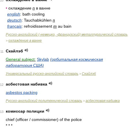
10
•
охлаждение
n
в ванне
english
: bath cooling
deutsch
: Tauchabkühlen
n
français
: refroidissement
m
au bain
Русско-английский (-немецко, -французский) металлургический словарь
охлаждение в ванне
>
Скайлэб
11
General subject:
Skylab
(орбитальная космическая
лаборатория США)
Универсальный русско-английский словарь
Скайлэб
>
асбестовая набивка
12
asbestos packing
Русско-английский политехнический словарь
асбестовая набивка
>
комиссар полиции
13
chief (officer / commissioner) of the police
* * *