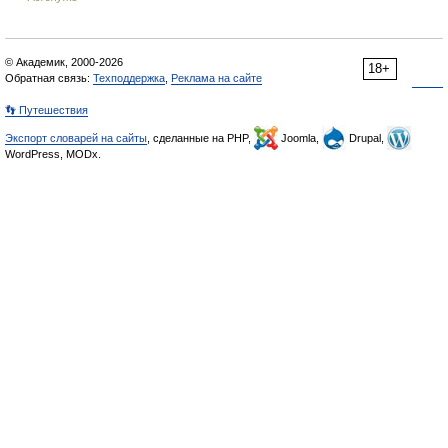
© Академик, 2000-2026
18+
Обратная связь:
Техподдержка
,
Реклама на сайте
👣 Путешествия
Экспорт словарей на сайты
, сделанные на PHP,
Joomla,
Drupal,
WordPress, MODx.