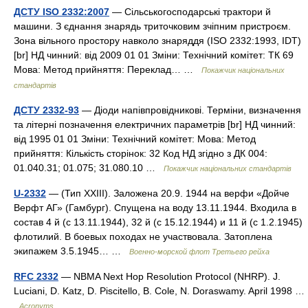
ДСТУ ISO 2332:2007
— Сільськогосподарські трактори й
машини. З єднання знарядь триточковим зчіпним пристроєм.
Зона вільного простору навколо знаряддя (ISO 2332:1993, IDT)
[br] НД чинний: від 2009 01 01 Зміни: Технічний комітет: ТК 69
Мова: Метод прийняття: Переклад… …
Покажчик національних
стандартів
ДСТУ 2332-93
— Діоди напівпровідникові. Терміни, визначення
та літерні позначення електричних параметрів [br] НД чинний:
від 1995 01 01 Зміни: Технічний комітет: Мова: Метод
прийняття: Кількість сторінок: 32 Код НД згідно з ДК 004:
01.040.31; 01.075; 31.080.10 …
Покажчик національних стандартів
U-2332
— (Тип XXIII). Заложена 20.9. 1944 на верфи «Дойче
Верфт АГ» (Гамбург). Спущена на воду 13.11.1944. Входила в
состав 4 й (с 13.11.1944), 32 й (с 15.12.1944) и 11 й (с 1.2.1945)
флотилий. В боевых походах не участвовала. Затоплена
экипажем 3.5.1945… …
Военно-морской флот Третьего рейха
RFC 2332
— NBMA Next Hop Resolution Protocol (NHRP). J.
Luciani, D. Katz, D. Piscitello, B. Cole, N. Doraswamy. April 1998 …
Acronyms