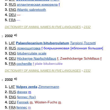
2.
RUS
атлантическая коккорела
f
3.
ENG
Atlantic sabretooth
4.
DEU
—
5.
FRA
—
DICTIONARY OF ANIMAL NAMES IN FIVE LANGUAGES
2332
>
2332
3
1.
LAT
Palaeolecanium bituberculatum
Targioni-Tozzetti
2.
RUS
ложнощитовка
f
боярышниковая [яблонная большая]
3.
ENG
bituberculate scale
4.
DEU
Höckerige Napfschildlaus
f
, Zweihöckerige Schildlaus
f
5.
FRA
cochenille
f
plate bituberculée
DICTIONARY OF ANIMAL NAMES IN FIVE LANGUAGES
2332
>
2332
4
1.
LAT
Vulpes zerda
Zimmermann
2.
RUS
фенек
m
3.
ENG
fennec (fox)
4.
DEU
Fennek
m
, Wüsten-Fuchs
m
5.
FRA
fennec
m