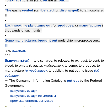
To
exhaust
the air (
or
to
let
the air
out
)...
•
The
gas is
vented
(
or
liberated
, or
discharged
)
to
atmosphere.
II
•
Each week the plant
turns out
(
or
produces
, or
manufactures
)
thousands of such units.
•
Some manufacturers
brought out
multi-chip microprocessors.
III
см.
издавать
* * *
Выпускать(ся) --
to discharge, to release, to exhaust, to vent, to
bleed, to empty
(о газах, жидкостях)
; to come, to produce, to
manufacture
(о продукции)
; to publish, to put out, to issue
(об
изданиях)
 The Consumer Information Catalog is
put out
by the Federal
Government.
—
выпускать воздух
—
выпускать воздух из системы
—
промышленность выпускает