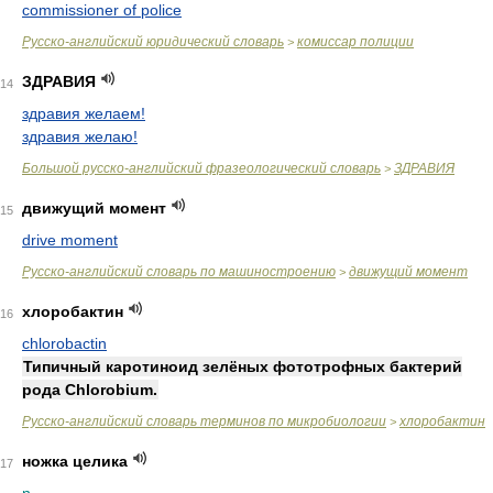
commissioner of police
Русско-английский юридический словарь
комиссар полиции
>
ЗДРАВИЯ
14
здравия желаем!
здравия желаю!
Большой русско-английский фразеологический словарь
ЗДРАВИЯ
>
движущий момент
15
drive moment
Русско-английский словарь по машиностроению
движущий момент
>
хлоробактин
16
chlorobactin
Типичный каротиноид зелёных фототрофных бактерий
рода Chlorobium.
Русско-английский словарь терминов по микробиологии
хлоробактин
>
ножка целика
17