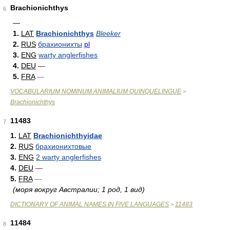
Brachionichthys
6
—
1.
LAT
Brachionichthys
Bleeker
2.
RUS
брахионихты
pl
3.
ENG
warty anglerfishes
4.
DEU
—
5.
FRA
—
VOCABULARIUM NOMINUM ANIMALIUM QUINQUELINGUE
>
Brachionichthys
11483
7
1.
LAT
Brachionichthyidae
2.
RUS
брахионихтовые
3.
ENG
2 warty anglerfishes
4.
DEU
—
5.
FRA
—
(моря вокруг Австралии; 1 род, 1 вид)
DICTIONARY OF ANIMAL NAMES IN FIVE LANGUAGES
11483
>
11484
8