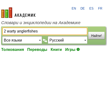
EN
DE
ES
FR
academic.ru
Словари и энциклопедии на Академике
Найти!
Толкования
Переводы
Книги
Игры ⚽