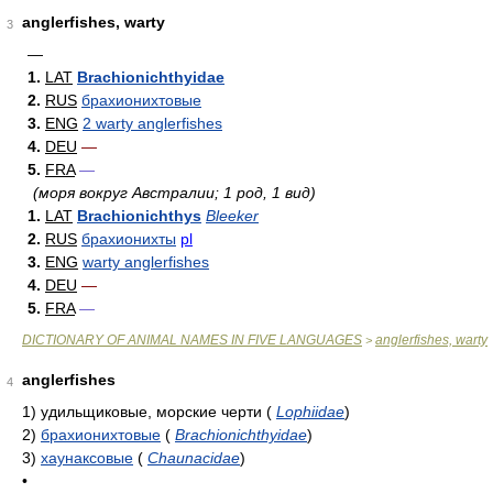
anglerfishes, warty
3
—
1.
LAT
Brachionichthyidae
2.
RUS
брахионихтовые
3.
ENG
2 warty anglerfishes
4.
DEU
—
5.
FRA
—
(моря вокруг Австралии; 1 род, 1 вид)
1.
LAT
Brachionichthys
Bleeker
2.
RUS
брахионихты
pl
3.
ENG
warty anglerfishes
4.
DEU
—
5.
FRA
—
DICTIONARY OF ANIMAL NAMES IN FIVE LANGUAGES
anglerfishes, warty
>
anglerfishes
4
1)
удильщиковые, морские черти
(
Lophiidae
)
2)
брахионихтовые
(
Brachionichthyidae
)
3)
хаунаксовые
(
Chaunacidae
)
•