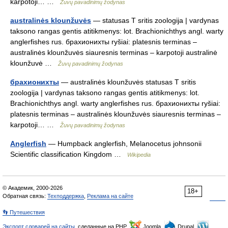
karpotoji… …
Žuvų pavadinimų žodynas
australinės klounžuvės
— statusas T sritis zoologija | vardynas
taksono rangas gentis atitikmenys: lot. Brachionichthys angl. warty
anglerfishes rus. брахионихты ryšiai: platesnis terminas –
australinės klounžuvės siauresnis terminas – karpotoji australinė
klounžuvė …
Žuvų pavadinimų žodynas
брахионихты
— australinės klounžuvės statusas T sritis
zoologija | vardynas taksono rangas gentis atitikmenys: lot.
Brachionichthys angl. warty anglerfishes rus. брахионихты ryšiai:
platesnis terminas – australinės klounžuvės siauresnis terminas –
karpotoji… …
Žuvų pavadinimų žodynas
Anglerfish
— Humpback anglerfish, Melanocetus johnsonii
Scientific classification Kingdom …
Wikipedia
© Академик, 2000-2026
18+
Обратная связь:
Техподдержка
,
Реклама на сайте
👣 Путешествия
Экспорт словарей на сайты
, сделанные на PHP,
Joomla,
Drupal,