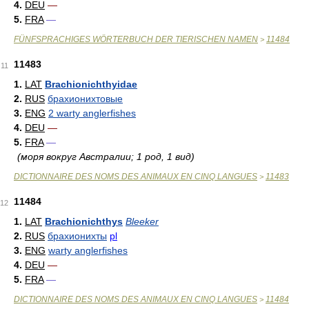
4.
DEU
—
5.
FRA
—
FÜNFSPRACHIGES WÖRTERBUCH DER TIERISCHEN NAMEN
11484
>
11483
11
1.
LAT
Brachionichthyidae
2.
RUS
брахионихтовые
3.
ENG
2 warty anglerfishes
4.
DEU
—
5.
FRA
—
(моря вокруг Австралии; 1 род, 1 вид)
DICTIONNAIRE DES NOMS DES ANIMAUX EN CINQ LANGUES
11483
>
11484
12
1.
LAT
Brachionichthys
Bleeker
2.
RUS
брахионихты
pl
3.
ENG
warty anglerfishes
4.
DEU
—
5.
FRA
—
DICTIONNAIRE DES NOMS DES ANIMAUX EN CINQ LANGUES
11484
>