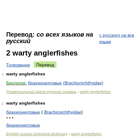
Перевод:
со всех языков на
с русского на все
русский
языки
2 warty anglerfishes
Толкование
Перевод
warty anglerfishes
1
Биология:
брахионихтовые
(Brachionichthyidae)
Универсальный англо-русский словарь
warty anglerfishes
>
warty anglerfishes
2
брахионихтовые
(
Brachionichthyidae
)
* * *
брахионихтовые
English-russian biological dictionary
warty anglerfishes
>