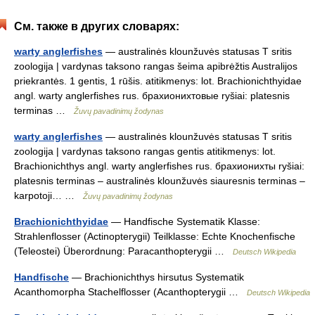
См. также в других словарях:
warty anglerfishes
— australinės klounžuvės statusas T sritis
zoologija | vardynas taksono rangas šeima apibrėžtis Australijos
priekrantės. 1 gentis, 1 rūšis. atitikmenys: lot. Brachionichthyidae
angl. warty anglerfishes rus. брахионихтовые ryšiai: platesnis
terminas …
Žuvų pavadinimų žodynas
warty anglerfishes
— australinės klounžuvės statusas T sritis
zoologija | vardynas taksono rangas gentis atitikmenys: lot.
Brachionichthys angl. warty anglerfishes rus. брахионихты ryšiai:
platesnis terminas – australinės klounžuvės siauresnis terminas –
karpotoji… …
Žuvų pavadinimų žodynas
Brachionichthyidae
— Handfische Systematik Klasse:
Strahlenflosser (Actinopterygii) Teilklasse: Echte Knochenfische
(Teleostei) Überordnung: Paracanthopterygii …
Deutsch Wikipedia
Handfische
— Brachionichthys hirsutus Systematik
Acanthomorpha Stachelflosser (Acanthopterygii …
Deutsch Wikipedia