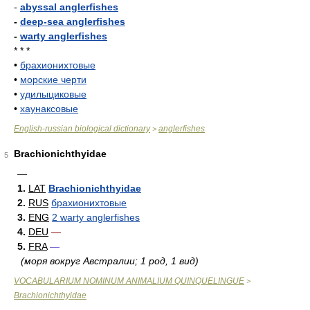
-
abyssal anglerfishes
-
deep-sea anglerfishes
-
warty anglerfishes
* * *
•
брахионихтовые
•
морские черти
•
удилыциковые
•
хаунаксовые
English-russian biological dictionary
anglerfishes
>
Brachionichthyidae
5
—
1.
LAT
Brachionichthyidae
2.
RUS
брахионихтовые
3.
ENG
2 warty anglerfishes
4.
DEU
—
5.
FRA
—
(моря вокруг Австралии; 1 род, 1 вид)
VOCABULARIUM NOMINUM ANIMALIUM QUINQUELINGUE
>
Brachionichthyidae