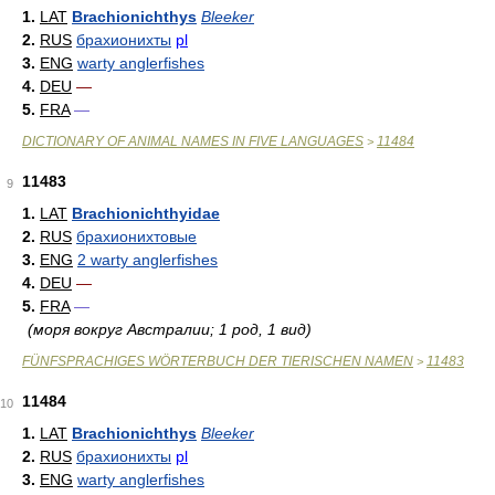
1.
LAT
Brachionichthys
Bleeker
2.
RUS
брахионихты
pl
3.
ENG
warty anglerfishes
4.
DEU
—
5.
FRA
—
DICTIONARY OF ANIMAL NAMES IN FIVE LANGUAGES
11484
>
11483
9
1.
LAT
Brachionichthyidae
2.
RUS
брахионихтовые
3.
ENG
2 warty anglerfishes
4.
DEU
—
5.
FRA
—
(моря вокруг Австралии; 1 род, 1 вид)
FÜNFSPRACHIGES WÖRTERBUCH DER TIERISCHEN NAMEN
11483
>
11484
10
1.
LAT
Brachionichthys
Bleeker
2.
RUS
брахионихты
pl
3.
ENG
warty anglerfishes