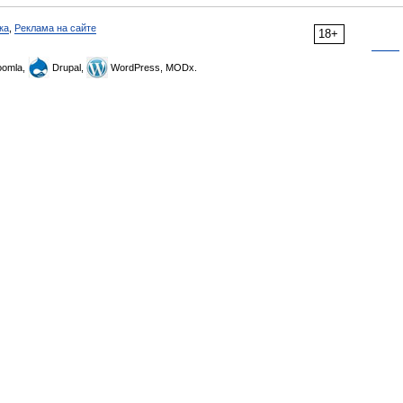
ка
,
Реклама на сайте
18+
omla,
Drupal,
WordPress, MODx.