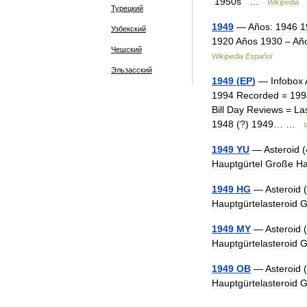
1950s
…
Wikipedia
Турецкий
1949
—
Años:
1946
1
Узбекский
1920
Años
1930
–
Añ
Чешский
Wikipedia
Español
Эльзасский
1949
(
EP
)
—
Infobox
1994
Recorded
=
199
Bill
Day
Reviews
=
La
1948
(?)
1949
… …
1949
YU
—
Asteroid
(
Hauptgürtel
Große
Ha
1949
HG
—
Asteroid
(
Hauptgürtelasteroid
G
1949
MY
—
Asteroid
(
Hauptgürtelasteroid
G
1949
OB
—
Asteroid
(
Hauptgürtelasteroid
G