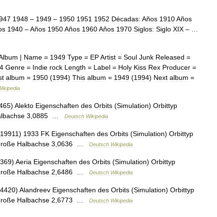
947
1948
–
1949
–
1950
1951
1952
Décadas:
Años
1910
Años
os
1940
–
Años
1950
Años
1960
Años
1970
Siglos:
Siglo
XIX
– …
Album
|
Name
=
1949
Type
=
EP
Artist
=
Soul
Junk
Released
=
4
Genre
=
Indie
rock
Length
=
Label
=
Holy
Kiss
Rex
Producer
=
st
album
=
1950
(
1994
)
This
album
=
1949
(
1994
)
Next
album
=
Wikipedia
465
)
Alekto
Eigenschaften
des
Orbits
(
Simulation
)
Orbittyp
lbachse
3
,
0885
…
Deutsch
Wikipedia
19911
)
1933
FK
Eigenschaften
des
Orbits
(
Simulation
)
Orbittyp
roße
Halbachse
3
,
0636
…
Deutsch
Wikipedia
369
)
Aeria
Eigenschaften
des
Orbits
(
Simulation
)
Orbittyp
roße
Halbachse
2
,
6486
…
Deutsch
Wikipedia
4420
)
Alandreev
Eigenschaften
des
Orbits
(
Simulation
)
Orbittyp
roße
Halbachse
2
,
6773
…
Deutsch
Wikipedia