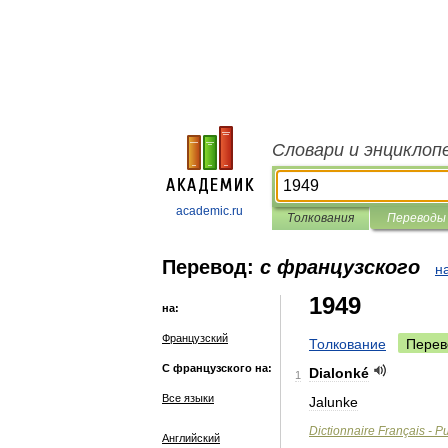
Словари и энциклоп
academic.ru
Толкования
Переводы
Перевод:
с французского
н
1949
на:
Французский
Толкование
Перев
С французского на:
Dialonké
1
Все языки
Jalunke
Dictionnaire
Français
-
Pu
Английский