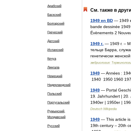
Арабский
См
.
также
в
друг
Баскский
1949
en
BD
—
1949
Болгарский
bande
dessinée
1949
Греческий
Évènements
2
Nouve
Датский
1949
г
.
—
1949
г
. –
М
тельце
Барра
,
служ
Испанский
генетически
женской
Кечуа
эмбриология:
Терминологи
Лингала
1949
—
Années
:
194
Немецкий
1940
1950
1960
19
Нидерландский
1949
—
Portal
Geschi
Польский
19
.
Jahrhundert
|
20
.
1940er
|
1950er
|
196
Португальский
Deutsch
Wikipedia
Румынский,
Молдавский
1949
—
This
article
is
19th
century
–
20th
c
Русский