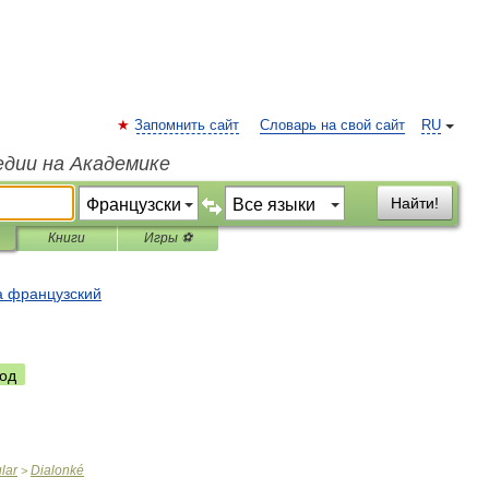
Запомнить сайт
Словарь на свой сайт
RU
едии на Академике
Найти!
Книги
Игры ⚽
а французский
од
lar
Dialonké
>