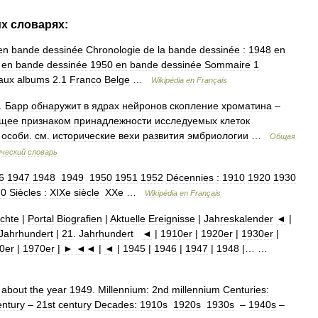
их
словарях:
en
bande
dessinée
Chronologie
de
la
bande
dessinée
:
1948
en
en
bande
dessinée
1950
en
bande
dessinée
Sommaire
1
aux
albums
2
.
1
Franco
Belge
…
Wikipédia
en
Français
.
Барр
обнаружит
в
ядрах
нейронов
скопление
хроматина
–
ащее
признаком
принадлежности
исследуемых
клеток
особи
.
см
.
исторические
вехи
развития
эмбриологии
…
Общая
ческий
словарь
6
1947
1948
1949
1950
1951
1952
Décennies
:
1910
1920
1930
70
Siècles
:
XIXe
siècle
XXe
…
Wikipédia
en
Français
chte
|
Portal
Biografien
|
Aktuelle
Ereignisse
|
Jahreskalender
◄
|
Jahrhundert
|
21
.
Jahrhundert
◄
|
1910er
|
1920er
|
1930er
|
0er
|
1970er
|
►
◄◄
|
◄
|
1945
|
1946
|
1947
|
1948
|… …
about
the
year
1949
.
Millennium:
2nd
millennium
Centuries:
entury
–
21st
century
Decades:
1910s
1920s
1930s
–
1940s
–