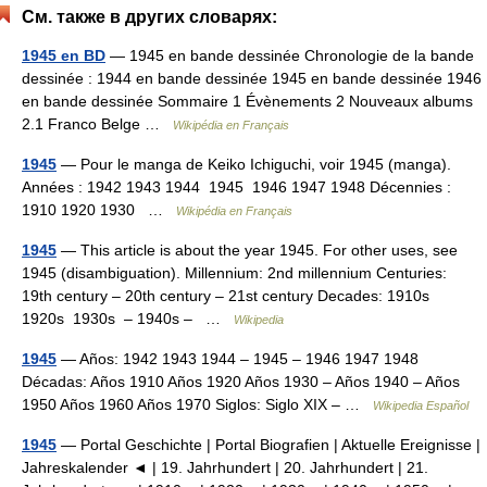
См. также в других словарях:
1945 en BD
— 1945 en bande dessinée Chronologie de la bande
dessinée : 1944 en bande dessinée 1945 en bande dessinée 1946
en bande dessinée Sommaire 1 Évènements 2 Nouveaux albums
2.1 Franco Belge …
Wikipédia en Français
1945
— Pour le manga de Keiko Ichiguchi, voir 1945 (manga).
Années : 1942 1943 1944 1945 1946 1947 1948 Décennies :
1910 1920 1930 …
Wikipédia en Français
1945
— This article is about the year 1945. For other uses, see
1945 (disambiguation). Millennium: 2nd millennium Centuries:
19th century – 20th century – 21st century Decades: 1910s
1920s 1930s – 1940s – …
Wikipedia
1945
— Años: 1942 1943 1944 – 1945 – 1946 1947 1948
Décadas: Años 1910 Años 1920 Años 1930 – Años 1940 – Años
1950 Años 1960 Años 1970 Siglos: Siglo XIX – …
Wikipedia Español
1945
— Portal Geschichte | Portal Biografien | Aktuelle Ereignisse |
Jahreskalender ◄ | 19. Jahrhundert | 20. Jahrhundert | 21.