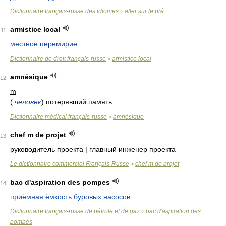
Dictionnaire français-russe des idiomes
aller sur le pré
>
armistice local
11
местное перемирие
Dictionnaire de droit français-russe
armistice local
>
amnésique
12
m
(
человек
)
потерявший память
Dictionnaire médical français-russe
amnésique
>
chef m de projet
13
руководитель проекта | главный инженер проекта
Le dictionnaire commercial Français-Russe
chef m de projet
>
bac d'aspiration des pompes
14
приёмная ёмкость буровых насосов
Dictionnaire français-russe de pétrole et de gaz
bac d'aspiration des
>
pompes