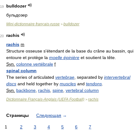
bulldozer
19
бульдозер
Mini-dictionnaire français-russe
bulldozer
>
rachis
20
rachis
m
Structure osseuse s'étendant de la base du crâne au bassin, qui
entoure et protège la
moelle épinière
et soutient la tête.
Syn.
colonne vertébrale
f
spinal column
The series of articulated
vertebrae
, separated by
intervertebral
discs
and held together by
muscles
and
tendons
.
Syn.
backbone
,
rachis
,
spine
,
vertebral column
Dictionnaire Français-Anglais (UEFA Football)
rachis
>
Страницы
Следующая
→
1
2
3
4
5
6
7