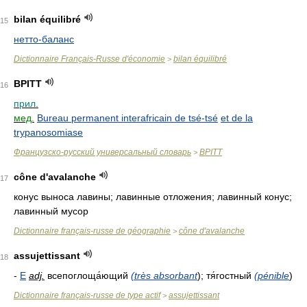
bilan équilibré
15
нетто-баланс
Dictionnaire Français-Russe d'économie
bilan équilibré
>
BPITT
16
прил.
мед.
Bureau permanent interafricain de tsé-tsé
et de la
trypanosomiase
Французско-русский универсальный словарь
BPITT
>
cône d'avalanche
17
конус выноса лавины; лавинные отложения; лавинный конус;
лавинный мусор
Dictionnaire français-russe de géographie
cône d'avalanche
>
assujettissant
18
-
E
adj.
всепоглоща́ющий
(très absorbant
); тя́гостный
(pénible
)
Dictionnaire français-russe de type actif
assujettissant
>