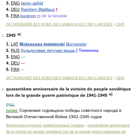
3.
ENG
tansy aphid
4.
DEU
Rainfarn-Blattlaus
f
5.
FRA
puceron
m
de la tanaisie
DICTIONNAIRE DES NOMS DES ANIMAUX EN CINQ LANGUES
1945
>
1945
5
1.
LAT
Molossops temmincki
Burmeister
2.
RUS
бульдоговая летучая мышь
f
Темминка
3.
ENG
—
4.
DEU
—
5.
FRA
—
DICTIONNAIRE DES NOMS DES ANIMAUX EN CINQ LANGUES
1945
>
quarantième anniversaire de la victoire du peuple soviétique
6
lors de la grande guerre patriotique de 1941-1945
сущ.
полит.
Сороковая годовщина победы советского народа в
Великой Отечественной Войне 1941-1945 годов
Французско-русский универсальный словарь
quarantième anniversaire
>
de la victoire du peuple soviétique lors de la grande guerre patriotique de