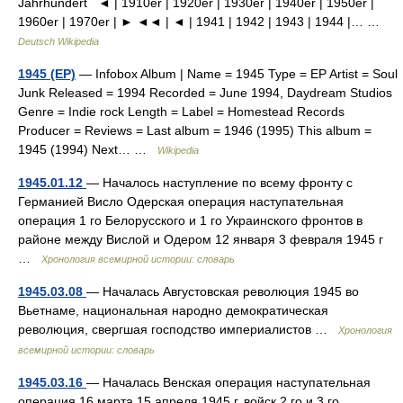
Jahrhundert ◄ | 1910er | 1920er | 1930er | 1940er | 1950er |
1960er | 1970er | ► ◄◄ | ◄ | 1941 | 1942 | 1943 | 1944 |… …
Deutsch Wikipedia
1945 (EP)
— Infobox Album | Name = 1945 Type = EP Artist = Soul
Junk Released = 1994 Recorded = June 1994, Daydream Studios
Genre = Indie rock Length = Label = Homestead Records
Producer = Reviews = Last album = 1946 (1995) This album =
1945 (1994) Next… …
Wikipedia
1945.01.12
— Началось наступление по всему фронту с
Германией Висло Одерская операция наступательная
операция 1 го Белорусского и 1 го Украинского фронтов в
районе между Вислой и Одером 12 января 3 февраля 1945 г
…
Хронология всемирной истории: словарь
1945.03.08
— Началась Августовская революция 1945 во
Вьетнаме, национальная народно демократическая
революция, свергшая господство империалистов …
Хронология
всемирной истории: словарь
1945.03.16
— Началась Венская операция наступательная
операция 16 марта 15 апреля 1945 г. войск 2 го и 3 го