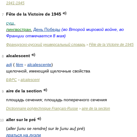
1941-1945
Fête de la Victoire de 1945
7
сущ.
лингвостран.
День Победы
(во Второй мировой войне, во
Франции отмечается 8 мая)
Французско-русский универсальный словарь
Fête de la Victoire de 1945
>
alcalescent
8
adj
(
fém
-
alcalescente
)
щелочной, имеющий щелочные свойства
БФРС
alcalescent
>
aire de la section
9
площадь сечения; площадь поперечного сечения
Dictionnaire polytechnique Français-Russe
aire de la section
>
aller sur le pré
10
(
aller [или se rendre] sur le [или au] pré
)
драться на дуэли