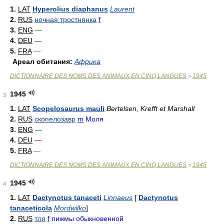
1.
LAT
Hyperolius diaphanus
Laurent
2.
RUS
ночная тростнянка
f
3.
ENG
—
4.
DEU
—
5.
FRA
—
Ареал обитания:
Африка
DICTIONNAIRE DES NOMS DES ANIMAUX EN CINQ LANGUES
1945
>
1945
3
1.
LAT
Scopelosaurus mauli
Bertelsen, Krefft et Marshall
2.
RUS
скопелозавр
m
Моля
3.
ENG
—
4.
DEU
—
5.
FRA
—
DICTIONNAIRE DES NOMS DES ANIMAUX EN CINQ LANGUES
1945
>
1945
4
1.
LAT
Dactynotus tanaceti
Linnaeus
[
Dactynotus
tanaceticola
Mordwilko
]
2.
RUS
тля
f
пижмы обыкновенной