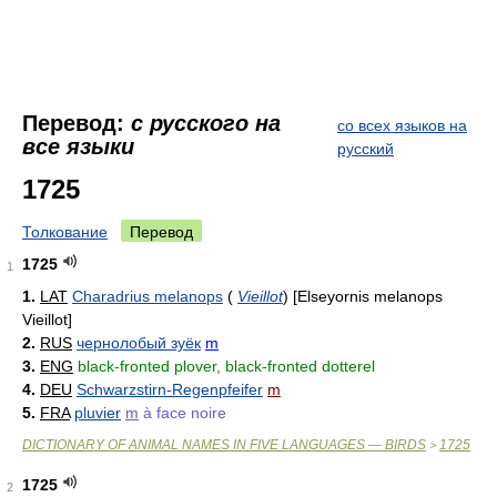
Перевод:
с русского на
со всех языков на
все языки
русский
1725
Толкование
Перевод
1725
1
1.
LAT
Charadrius melanops
(
Vieillot
)
[Elseyornis melanops
Vieillot]
2.
RUS
чернолобый зуёк
m
3.
ENG
black-fronted plover, black-fronted dotterel
4.
DEU
Schwarzstirn-Regenpfeifer
m
5.
FRA
pluvier
m
à face noire
DICTIONARY OF ANIMAL NAMES IN FIVE LANGUAGES — BIRDS
1725
>
1725
2