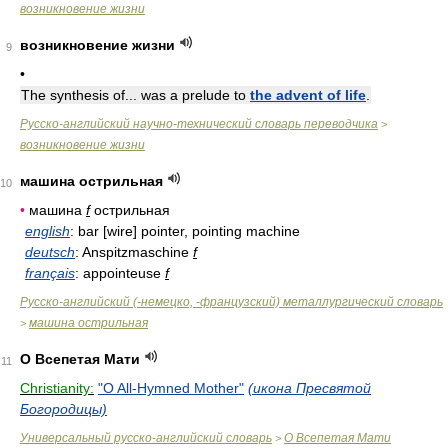
возникновение жизни
возникновение жизни
9
•
The synthesis of... was a prelude to
the advent of life
.
Русско-английский научно-технический словарь переводчика
>
возникновение жизни
машина острильная
10
•
машина
f
острильная
english
: bar [wire] pointer, pointing machine
deutsch
: Anspitzmaschine
f
français
: appointeuse
f
Русско-английский (-немецко, -французский) металлургический словарь
машина острильная
>
О Всепетая Мати
11
Christianity:
"O All-Hymned Mother"
(икона Пресвятой
Богородицы)
Универсальный русско-английский словарь
О Всепетая Мати
>