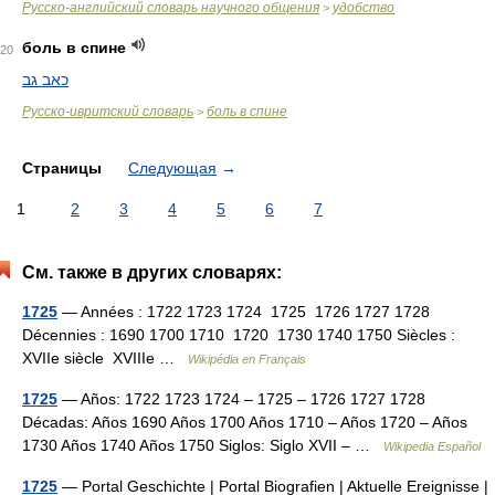
Русско-английский словарь научного общения
удобство
>
боль в спине
20
כאב גב
Русско-ивритский словарь
боль в спине
>
Страницы
Следующая
→
1
2
3
4
5
6
7
См. также в других словарях:
1725
— Années : 1722 1723 1724 1725 1726 1727 1728
Décennies : 1690 1700 1710 1720 1730 1740 1750 Siècles :
XVIIe siècle XVIIIe …
Wikipédia en Français
1725
— Años: 1722 1723 1724 – 1725 – 1726 1727 1728
Décadas: Años 1690 Años 1700 Años 1710 – Años 1720 – Años
1730 Años 1740 Años 1750 Siglos: Siglo XVII – …
Wikipedia Español
1725
— Portal Geschichte | Portal Biografien | Aktuelle Ereignisse |