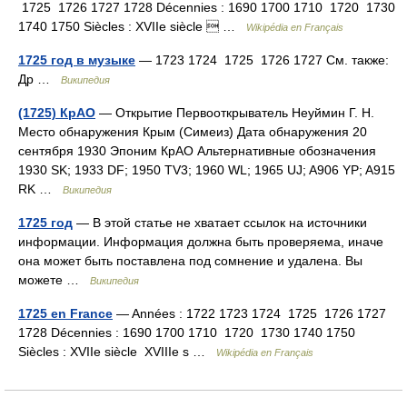
1725 1726 1727 1728 Décennies : 1690 1700 1710 1720 1730
1740 1750 Siècles : XVIIe siècle  …
Wikipédia en Français
1725 год в музыке
— 1723 1724 1725 1726 1727 См. также:
Др …
Википедия
(1725) КрАО
— Открытие Первооткрыватель Неуймин Г. Н.
Место обнаружения Крым (Симеиз) Дата обнаружения 20
сентября 1930 Эпоним КрАО Альтернативные обозначения
1930 SK; 1933 DF; 1950 TV3; 1960 WL; 1965 UJ; A906 YP; A915
RK …
Википедия
1725 год
— В этой статье не хватает ссылок на источники
информации. Информация должна быть проверяема, иначе
она может быть поставлена под сомнение и удалена. Вы
можете …
Википедия
1725 en France
— Années : 1722 1723 1724 1725 1726 1727
1728 Décennies : 1690 1700 1710 1720 1730 1740 1750
Siècles : XVIIe siècle XVIIIe s …
Wikipédia en Français