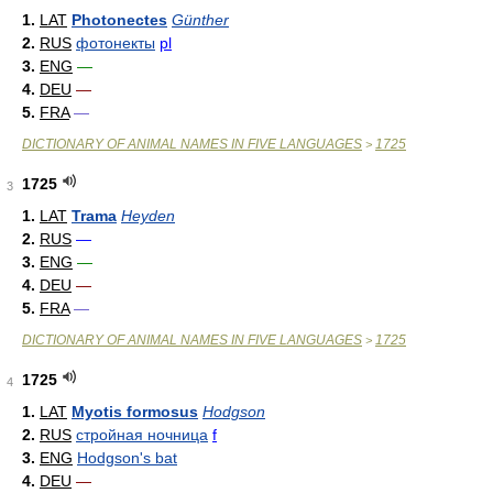
1.
LAT
Photonectes
Günther
2.
RUS
фотонекты
pl
3.
ENG
—
4.
DEU
—
5.
FRA
—
DICTIONARY OF ANIMAL NAMES IN FIVE LANGUAGES
1725
>
1725
3
1.
LAT
Trama
Heyden
2.
RUS
—
3.
ENG
—
4.
DEU
—
5.
FRA
—
DICTIONARY OF ANIMAL NAMES IN FIVE LANGUAGES
1725
>
1725
4
1.
LAT
Myotis formosus
Hodgson
2.
RUS
стройная ночница
f
3.
ENG
Hodgson's bat
4.
DEU
—