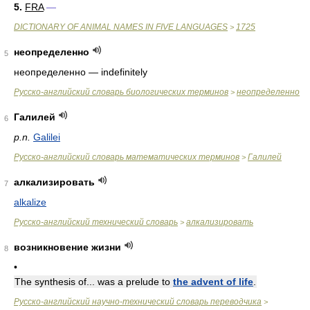
5.
FRA
—
DICTIONARY OF ANIMAL NAMES IN FIVE LANGUAGES
1725
>
неопределенно
5
неопределенно — indefinitely
Русско-английский словарь биологических терминов
неопределенно
>
Галилей
6
p.n.
Galilei
Русско-английский словарь математических терминов
Галилей
>
алкализировать
7
alkalize
Русско-английский технический словарь
алкализировать
>
возникновение жизни
8
•
The synthesis of... was a prelude to
the advent of life
.
Русско-английский научно-технический словарь переводчика
>