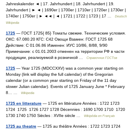
Jahreskalender ◄ | 17. Jahrhundert | 18. Jahrhundert | 19.
Jahrhundert | ► ◄ | 1690er | 1700er | 1710er | 1720er | 1730er |
1740er | 1750er | ► ◄◄ | ◄ | 1721 | 1722 | 1723 | 17 …
Deutsch
Wikipedia
1725
— ГОСТ 1725{ 85} Томаты свежие. Технические условия.
ОКС: 67.080.20 КГС: С42 Овощи Взамен: ГОСТ 1725 68
Действие: С 01.06.86 Изменен: ИУС 10/86, 8/88, 9/90
Примечание: с 01.01.2003 отменен на территории РФ в части
продукции, реализуемой в розничной …
Справочник ГОСТов
1725
— Year 1725 (MDCCXXV) was a common year starting on
Monday (link will display the full calendar) of the Gregorian
calendar (or a common year starting on Friday of the 11 day
slower Julian calendar). Events of 1725 January June * February
8… …
Wikipedia
1725 en litterature
— 1725 en littérature Années : 1722 1723
1724 1725 1726 1727 1728 Décennies : 1690 1700 1710 1720
1730 1740 1750 Siècles : XVIIe siècle …
Wikipédia en Français
1725 au theatre
— 1725 au théâtre Années : 1722 1723 1724