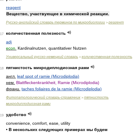
reagent
Вещество, участвующее в химической реакции.
Русско-английский словарь терминов по микробиологии
реагент
>
количественная полезность
17
adj
econ.
Kardinalnutzen, quantitativer Nutzen
Универсальный русско-немецкий словарь
количественная полезность
>
пятнистость микродиплодиозная рами
18
англ.
leaf spot of ramie (Microdiplodia)
нем.
Blattfleckenkrankheit, Ramie (Microdiplodia)
франц.
taches foliaires de la ramie (Microdiplodia)
Фитопатологический словарь-справочник
пятнистость
>
микродиплодиозная рами
удобство
19
convenience, comfort, ease, utility
•
В нескольких следующих примерах мы будем