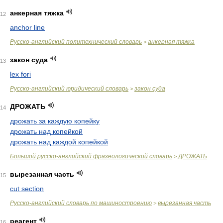
анкерная тяжка
12
anchor line
Русско-английский политехнический словарь
анкерная тяжка
>
закон суда
13
lex fori
Русско-английский юридический словарь
закон суда
>
ДРОЖАТЬ
14
дрожать за каждую копейку
дрожать над копейкой
дрожать над каждой копейкой
Большой русско-английский фразеологический словарь
ДРОЖАТЬ
>
вырезанная часть
15
cut section
Русско-английский словарь по машиностроению
вырезанная часть
>
реагент
16