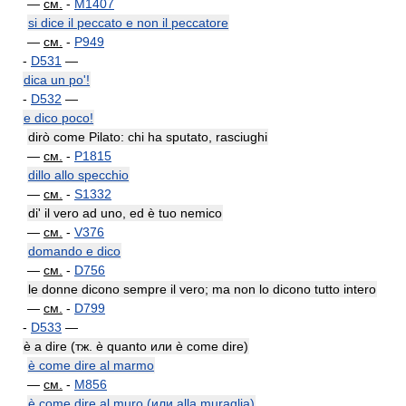
—
см.
-
M1407
si dice il peccato e non il peccatore
—
см.
-
P949
-
D531
—
dica un po'!
-
D532
—
e dico poco!
dirò come Pilato: chi ha sputato, rasciughi
—
см.
-
P1815
dillo allo specchio
—
см.
-
S1332
di' il vero ad uno, ed è tuo nemico
—
см.
-
V376
domando e dico
—
см.
-
D756
le donne dicono sempre il vero; ma non lo dicono tutto intero
—
см.
-
D799
-
D533
—
è a dire (тж. è quanto или è come dire)
è come dire al marmo
—
см.
-
M856
è come dire al muro (или alla muraglia)