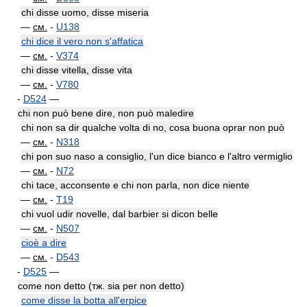
chi disse uomo, disse miseria
—
см.
-
U138
chi dice il vero non s'affatica
—
см.
-
V374
chi disse vitella, disse vita
—
см.
-
V780
-
D524
—
chi non può bene dire, non può maledire
chi non sa dir qualche volta di no, cosa buona oprar non può
—
см.
-
N318
chi pon suo naso a consiglio, l'un dice bianco e l'altro vermiglio
—
см.
-
N72
chi tace, acconsente e chi non parla, non dice niente
—
см.
-
T19
chi vuol udir novelle, dal barbier si dicon belle
—
см.
-
N507
cioè a dire
—
см.
-
D543
-
D525
—
come non detto (тж. sia per non detto)
come disse la botta all'erpice