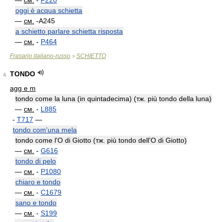
—
см.
-
F220
oggi è acqua schietta
—
см.
-A245
a schietto parlare schietta risposta
—
см.
-
P464
Frasario italiano-russo
SCHIETTO
>
TONDO
4
agg e m
tondo come la luna (in quintadecima) (тж. più tondo della luna)
—
см.
-
L885
-
T717
—
tondo com'una mela
tondo come l'O di Giotto (тж. più tondo dell'O di Giotto)
—
см.
-
G616
tondo di pelo
—
см.
-
P1080
chiaro e tondo
—
см.
-
C1679
sano e tondo
—
см.
-
S199