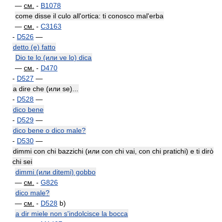
—
см.
-
B1078
come disse il culo all'ortica: ti conosco mal'erba
—
см.
-
C3163
-
D526
—
detto (e) fatto
Dio te lo (или ve lo) dica
—
см.
-
D470
-
D527
—
a dire che (или se)...
-
D528
—
dico bene
-
D529
—
dico bene o dico male?
-
D530
—
dimmi con chi bazzichi (или con chi vai, con chi pratichi) e ti dirò
chi sei
dimmi (или ditemi) gobbo
—
см.
-
G826
dico male?
—
см.
-
D528
b)
a dir miele non s'indolcisce la bocca