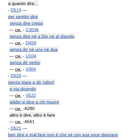
a quanto dire...
-
D519
—
per sentito dire
senza dire crepa
—
см.
-
C3036
senza dire né a Dio né al diavolo
—
см.
-
D459
senza dir né uno né due
—
см.
-
U104
senza dir verbo
—
см.
-
V304
-
D520
—
senza stare a dir (altro)
e via dicendo
—
см.
-
V522
addio si dice a chi muore
—
см.
-A280
altro è dire, altro è fare
—
см.
-A561
-
D521
—
ben dire e mal fare non è che sé con sua voce dannare