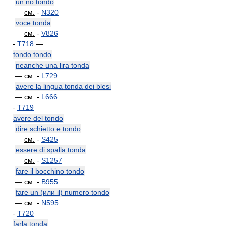
un no tondo
—
см.
-
N320
voce tonda
—
см.
-
V826
-
T718
—
tondo tondo
neanche una lira tonda
—
см.
-
L729
avere la lingua tonda dei blesi
—
см.
-
L666
-
T719
—
avere del tondo
dire schietto e tondo
—
см.
-
S425
essere di spalla tonda
—
см.
-
S1257
fare il bocchino tondo
—
см.
-
B955
fare un (или il) numero tondo
—
см.
-
N595
-
T720
—
farla tonda