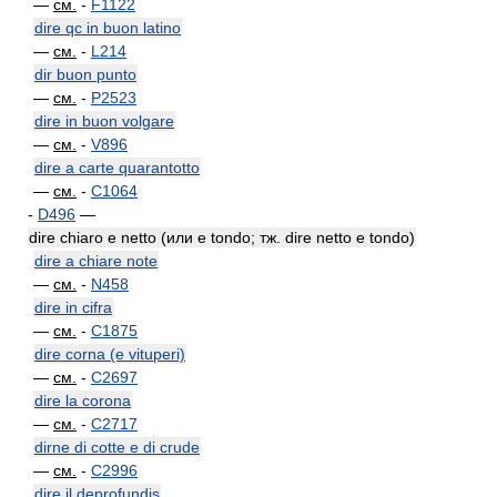
—
см.
-
F1122
dire qc in buon latino
—
см.
-
L214
dir buon punto
—
см.
-
P2523
dire in buon volgare
—
см.
-
V896
dire a carte quarantotto
—
см.
-
C1064
-
D496
—
dire chiaro e netto (или e tondo; тж. dire netto e tondo)
dire a chiare note
—
см.
-
N458
dire in cifra
—
см.
-
C1875
dire corna (e vituperi)
—
см.
-
C2697
dire la corona
—
см.
-
C2717
dirne di cotte e di crude
—
см.
-
C2996
dire il deprofundis