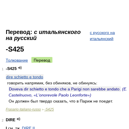
Перевод:
с итальянского
с русского на
на русский
итальянский
-S425
Толкование
Перевод
-S425
1
dire schietto e tondo
говорить напрямик, без обиняков, не обинуясь:
Doveva dir schietto e tondo che a Parigi non sarebbe andato.
(E.
Castelnuovo, «L'onorevole Paolo Leonforte»)
Он должен был твердо сказать, что в Париж не поедет.
Frasario italiano-russo
-S425
>
DIRE
2
I
см. тж.
DIRE II