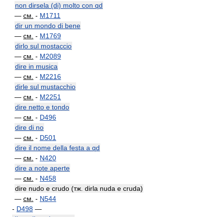
non dirsela (di) molto con qd
—
см.
-
M1711
dir un mondo di bene
—
см.
-
M1769
dirlo sul mostaccio
—
см.
-
M2089
dire in musica
—
см.
-
M2216
dirle sul mustacchio
—
см.
-
M2251
dire netto e tondo
—
см.
-
D496
dire di no
—
см.
-
D501
dire il nome della festa a qd
—
см.
-
N420
dire a note aperte
—
см.
-
N458
dire nudo e crudo (тж. dirla nuda e cruda)
—
см.
-
N544
-
D498
—