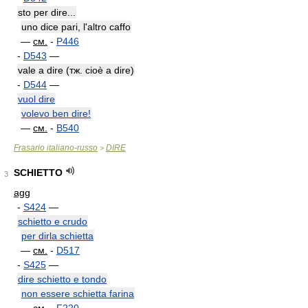
sto per dire...
uno dice pari, l'altro caffo
—
см.
-
P446
-
D543
—
vale a dire (тж. cioè a dire)
-
D544
—
vuol dire
volevo ben dire!
—
см.
-
B540
Frasario italiano-russo
DIRE
>
SCHIETTO
3
agg
-
S424
—
schietto e crudo
per dirla schietta
—
см.
-
D517
-
S425
—
dire schietto e tondo
non essere schietta farina