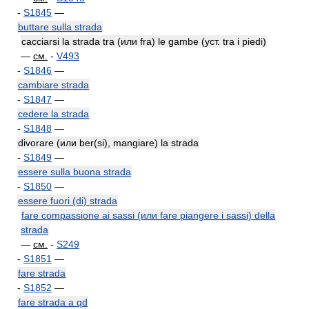
-
S1845
—
buttare sulla strada
cacciarsi la strada tra (или fra) le gambe (уст. tra i piedi)
—
см.
-
V493
-
S1846
—
cambiare strada
-
S1847
—
cedere la strada
-
S1848
—
divorare (или ber(si), mangiare) la strada
-
S1849
—
essere sulla buona strada
-
S1850
—
essere fuori (di) strada
fare compassione ai sassi (или fare piangere i sassi) della
strada
—
см.
-
S249
-
S1851
—
fare strada
-
S1852
—
fare strada a qd