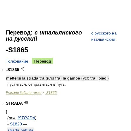
Перевод:
с итальянского
с русского на
на русский
итальянский
-S1865
Толкование
Перевод
-S1865
1
mettersi la strada tra (или fra) le gambe (уст. tra i piedi)
пуститься, отправиться в путь.
Frasario italiano-russo
-S1865
>
STRADA
2
f
(
тж.
ISTRADA
)
-
S1820
—
strada battuta