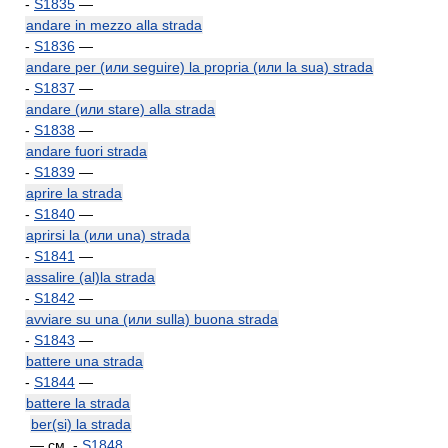
-
S1835
—
andare in mezzo alla strada
-
S1836
—
andare per (или seguire) la propria (или la sua) strada
-
S1837
—
andare (или stare) alla strada
-
S1838
—
andare fuori strada
-
S1839
—
aprire la strada
-
S1840
—
aprirsi la (или una) strada
-
S1841
—
assalire (al)la strada
-
S1842
—
avviare su una (или sulla) buona strada
-
S1843
—
battere una strada
-
S1844
—
battere la strada
ber(si) la strada
—
см.
-
S1848