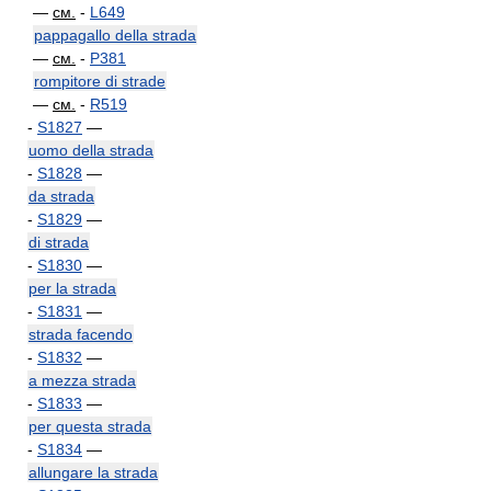
—
см.
-
L649
pappagallo della strada
—
см.
-
P381
rompitore di strade
—
см.
-
R519
-
S1827
—
uomo della strada
-
S1828
—
da strada
-
S1829
—
di strada
-
S1830
—
per la strada
-
S1831
—
strada facendo
-
S1832
—
a mezza strada
-
S1833
—
per questa strada
-
S1834
—
allungare la strada