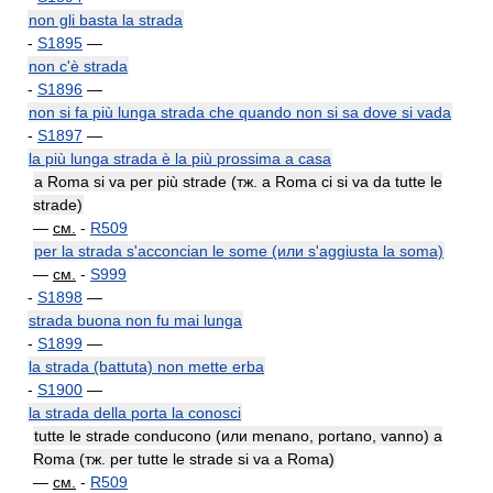
non gli basta la strada
-
S1895
—
non c'è strada
-
S1896
—
non si fa più lunga strada che quando non si sa dove si vada
-
S1897
—
la più lunga strada è la più prossima a casa
a Roma si va per più strade (тж. a Roma ci si va da tutte le
strade)
—
см.
-
R509
per la strada s'acconcian le some (или s'aggiusta la soma)
—
см.
-
S999
-
S1898
—
strada buona non fu mai lunga
-
S1899
—
la strada (battuta) non mette erba
-
S1900
—
la strada della porta la conosci
tutte le strade conducono (или menano, portano, vanno) a
Roma (тж. per tutte le strade si va a Roma)
—
см.
-
R509