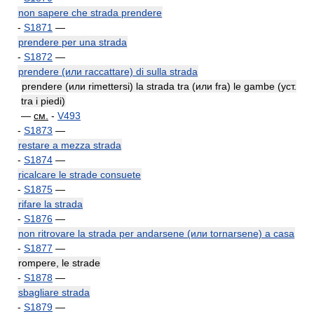
non sapere che strada prendere
-
S1871
—
prendere per una strada
-
S1872
—
prendere (или raccattare) di sulla strada
prendere (или rimettersi) la strada tra (или fra) le gambe (уст.
tra i piedi)
—
см.
-
V493
-
S1873
—
restare a mezza strada
-
S1874
—
ricalcare le strade consuete
-
S1875
—
rifare la strada
-
S1876
—
non ritrovare la strada per andarsene (или tornarsene) a casa
-
S1877
—
rompere, le strade
-
S1878
—
sbagliare strada
-
S1879
—