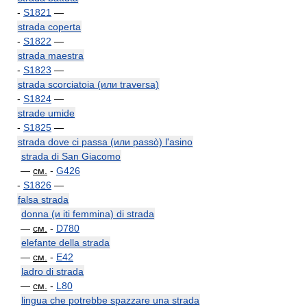
-
S1821
—
strada coperta
-
S1822
—
strada maestra
-
S1823
—
strada scorciatoia (или traversa)
-
S1824
—
strade umide
-
S1825
—
strada dove ci passa (или passò) l'asino
strada di San Giacomo
—
см.
-
G426
-
S1826
—
falsa strada
donna (и iti femmina) di strada
—
см.
-
D780
elefante della strada
—
см.
-
E42
ladro di strada
—
см.
-
L80
lingua che potrebbe spazzare una strada