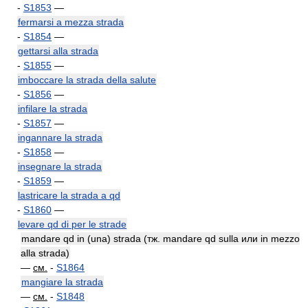
-
S1853
—
fermarsi a mezza strada
-
S1854
—
gettarsi alla strada
-
S1855
—
imboccare la strada della salute
-
S1856
—
infilare la strada
-
S1857
—
ingannare la strada
-
S1858
—
insegnare la strada
-
S1859
—
lastricare la strada a qd
-
S1860
—
levare qd di per le strade
mandare qd in (una) strada (тж. mandare qd sulla или in mezzo
alla strada)
—
см.
-
S1864
mangiare la strada
—
см.
-
S1848