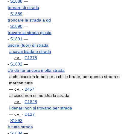
-
S1888
—
tornare di strada
-
S1889
—
troncare la strada a qd
-
S1890
—
trovare la strada giusta
-
S1891
—
uscire (fuor) di strada
a cavai biada e strada
—
см.
-
C1378
-
S1892
—
c'è da far ancora molta strada
a chi piaccion le belle e a chi le brutte; per questa strada si
maritan tutte
—
см.
-
B457
al cieco non si mo§Jra la strada
—
см.
-
C1828
i denari non si trovano per strada
—
см.
-
D127
-
S1893
—
è tutta strada
-
S1894
—