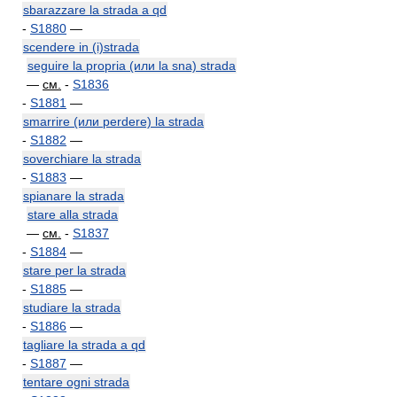
sbarazzare la strada a qd
-
S1880
—
scendere in (i)strada
seguire la propria (или la sna) strada
—
см.
-
S1836
-
S1881
—
smarrire (или perdere) la strada
-
S1882
—
soverchiare la strada
-
S1883
—
spianare la strada
stare alla strada
—
см.
-
S1837
-
S1884
—
stare per la strada
-
S1885
—
studiare la strada
-
S1886
—
tagliare la strada a qd
-
S1887
—
tentare ogni strada