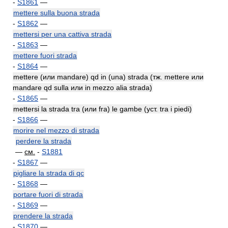
-
S1861
—
mettere sulla buona strada
-
S1862
—
mettersi per una cattiva strada
-
S1863
—
mettere fuori strada
-
S1864
—
mettere (или mandare) qd in (una) strada (тж. mettere или
mandare qd sulla или in mezzo alia strada)
-
S1865
—
mettersi la strada tra (или fra) le gambe (уст. tra i piedi)
-
S1866
—
morire nel mezzo di strada
perdere la strada
—
см.
-
S1881
-
S1867
—
pigliare la strada di qc
-
S1868
—
portare fuori di strada
-
S1869
—
prendere la strada
-
S1870
—