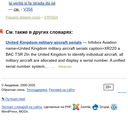
la verità si fa strada da sé
—
см.
-
V356
Frasario italiano-russo
STRADA
>
См. также в других словарях:
United Kingdom military aircraft serials
— Infobox Aviation
name=United Kingdom military aircraft serials caption=XR220 a
BAC TSR 2In the United Kingdom to identify individual aircraft, all
military aircraft are allocated and display a serial number. A unified
serial number system,… …
Wikipedia
© Академик, 2000-2026
18+
Обратная связь:
Техподдержка
,
Реклама на сайте
👣 Путешествия
Экспорт словарей на сайты
, сделанные на PHP,
Joomla,
Drupal,
WordPress, MODx.