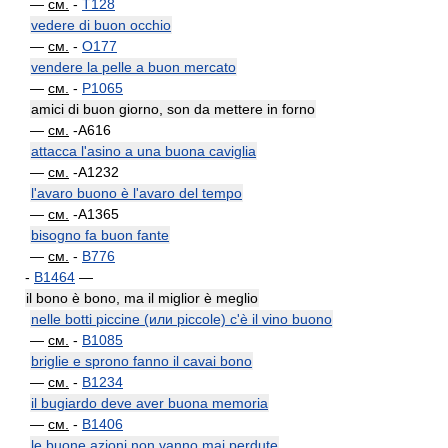
—
см.
-
T128
vedere di buon occhio
—
см.
-
O177
vendere la pelle a buon mercato
—
см.
-
P1065
amici di buon giorno, son da mettere in forno
—
см.
-A616
attacca l'asino a una buona caviglia
—
см.
-A1232
l'avaro buono è l'avaro del tempo
—
см.
-A1365
bisogno fa buon fante
—
см.
-
B776
-
B1464
—
il bono è bono, ma il miglior è meglio
nelle botti piccine (или piccole) c'è il vino buono
—
см.
-
B1085
briglie e sprono fanno il cavai bono
—
см.
-
B1234
il bugiardo deve aver buona memoria
—
см.
-
B1406
le buone azioni non vanno mai perdute