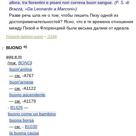
allora, tra fiorentini e pisani non correva buon sangue.
(F. S. di
Brazzà, «Da Leonardo a Marconi»)
Разве речь шла не о том, чтобы лишить Пизу одной из
достопримечательностей? Ясно, что в те времена отношения
между Пизой и Флоренцией были весьма далеки от идеала.
Frasario italiano-russo
-S186
>
BUONO
2
agg e m
(
тж.
BONO
)
buon'anima
—
см.
-A767
buon'arnese
—
см.
-A1122
buono ascendente
—
см.
-A1179
-
B1426
—
buono come un bambino
buona borsa
—
см.
-
B1030
la buona causa