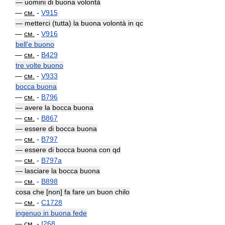
— uomini di buona volontà
—
см.
-
V915
— metterci (tutta) la buona volontà in qc
—
см.
-
V916
bell'e buono
—
см.
-
B429
tre volte buono
—
см.
-
V933
bocca buona
—
см.
-
B796
— avere la bocca buona
—
см.
-
B867
— essere di bocca buona
—
см.
-
B797
— essere di bocca buona con qd
—
см.
-
B797a
— lasciare la bocca buona
—
см.
-
B898
cosa che [non] fa fare un buon chilo
—
см.
-
C1728
ingenuo in buona fede
—
см.
-
I268