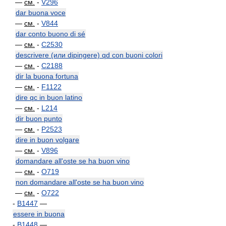
—
см.
-
V296
dar buona voce
—
см.
-
V844
dar conto buono di sé
—
см.
-
C2530
descrivere (или dipingere) qd con buoni colori
—
см.
-
C2188
dir la buona fortuna
—
см.
-
F1122
dire qc in buon latino
—
см.
-
L214
dir buon punto
—
см.
-
P2523
dire in buon volgare
—
см.
-
V896
domandare all'oste se ha buon vino
—
см.
-
O719
non domandare all'oste se ha buon vino
—
см.
-
O722
-
B1447
—
essere in buona
-
B1448
—