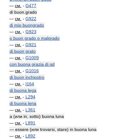
—
см.
-
G477
di buon.grado
—
см.
-
G922
di mio buongrado
—
см.
-
G923
o buon grado o malgrado
—
см.
-
G921
di buon grato
—
см.
-
G1009
con buona grazia di qd
—
см.
-
G1016
di buon inchiostro
—
см.
-
I164
di buona lega
—
см.
-
L294
di buona lena
—
см.
-
L361
a (или in, sotto) buona luna
—
см.
-
L891
— essere (или trovarsi, stare) in buona luna
—
см.
-
L892