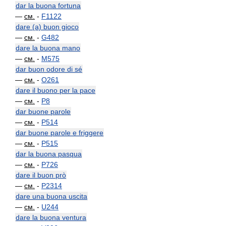
dar la buona fortuna
—
см.
-
F1122
dare (a) buon gioco
—
см.
-
G482
dare la buona mano
—
см.
-
M575
dar buon odore di sé
—
см.
-
O261
dare il buono per la pace
—
см.
-
P8
dar buone parole
—
см.
-
P514
dar buone parole e friggere
—
см.
-
P515
dar la buona pasqua
—
см.
-
P726
dare il buon prò
—
см.
-
P2314
dare una buona uscita
—
см.
-
U244
dare la buona ventura