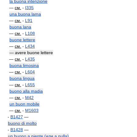
la buona intenzione
—
см.
-
I335
una buona lama
—
см.
-
L91
buona lana
—
см.
-
L108
buone lettere
—
см.
-
L434
— avere buone lettere
—
см.
-
L435
buona limosina
—
см.
-
L604
buona lingua
—
см.
-
L655
buono alla madia
—
см.
-
M42
un buon mobile
—
см.
-
M1603
-
B1427
—
buono di molto
-
B1428
—
un buono a niente (или a nulla)