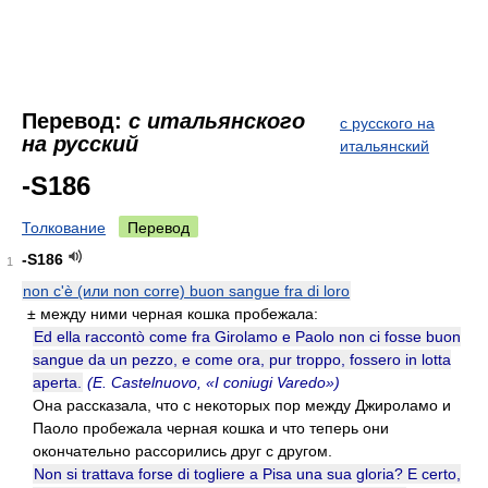
Перевод:
с итальянского
с русского на
на русский
итальянский
-S186
Толкование
Перевод
-S186
1
non c'è (или non corre) buon sangue fra di loro
± между ними черная кошка пробежала:
Ed ella raccontò come fra Girolamo e Paolo non ci fosse buon
sangue da un pezzo, e come ora, pur troppo, fossero in lotta
aperta.
(E. Castelnuovo, «I coniugi Varedo»)
Она рассказала, что с некоторых пор между Джироламо и
Паоло пробежала черная кошка и что теперь они
окончательно рассорились друг с другом.
Non si trattava forse di togliere a Pisa una sua gloria? E certo,