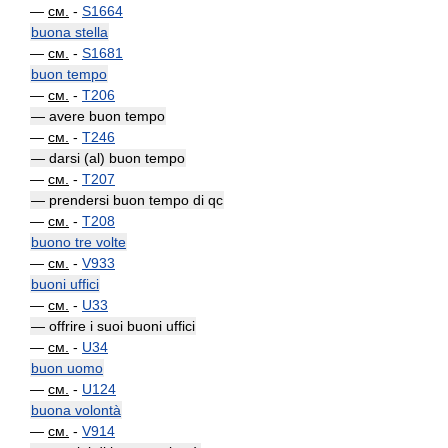
—
см.
-
S1664
buona stella
—
см.
-
S1681
buon tempo
—
см.
-
T206
— avere buon tempo
—
см.
-
T246
— darsi (al) buon tempo
—
см.
-
T207
— prendersi buon tempo di qc
—
см.
-
T208
buono tre volte
—
см.
-
V933
buoni uffici
—
см.
-
U33
— offrire i suoi buoni uffici
—
см.
-
U34
buon uomo
—
см.
-
U124
buona volontà
—
см.
-
V914