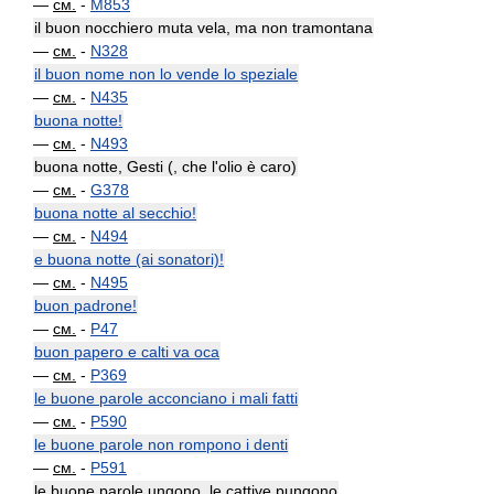
—
см.
-
M853
il buon nocchiero muta vela, ma non tramontana
—
см.
-
N328
il buon nome non lo vende lo speziale
—
см.
-
N435
buona notte!
—
см.
-
N493
buona notte, Gesti (, che l'olio è caro)
—
см.
-
G378
buona notte al secchio!
—
см.
-
N494
e buona notte (ai sonatori)!
—
см.
-
N495
buon padrone!
—
см.
-
P47
buon papero e calti va oca
—
см.
-
P369
le buone parole acconciano i mali fatti
—
см.
-
P590
le buone parole non rompono i denti
—
см.
-
P591
le buone parole ungono, le cattive pungono