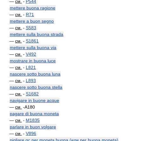
—
см.
-
P544
mettere buona ragione
—
см.
-
R71
mettere a buon segno
—
см.
-
S583
mettere sulla buona strada
—
см.
-
S1861
mettere sulla buona via
—
см.
-
V492
mostrare in buona luce
—
см.
-
L821
nascere sotto buona luna
—
см.
-
L893
nascere sotto buona stella
—
см.
-
S1682
navigare in buone acque
—
см.
-A180
pagare di buona moneta
—
см.
-
M1835
parlare in buon volgare
—
см.
-
V896
pigliare qc per moneta buona (или per buona moneta)