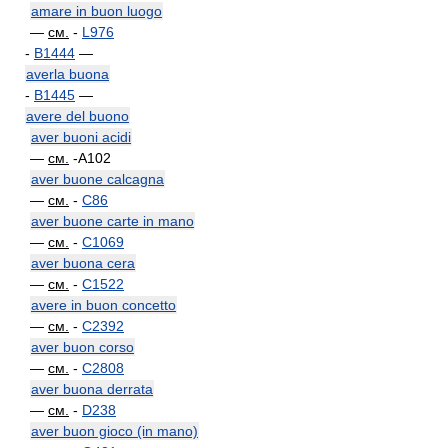
amare in buon luogo
—
см.
-
L976
-
B1444
—
averla buona
-
B1445
—
avere del buono
aver buoni acidi
—
см.
-A102
aver buone calcagna
—
см.
-
C86
aver buone carte in mano
—
см.
-
C1069
aver buona cera
—
см.
-
C1522
avere in buon concetto
—
см.
-
C2392
aver buon corso
—
см.
-
C2808
aver buona derrata
—
см.
-
D238
aver buon gioco (in mano)