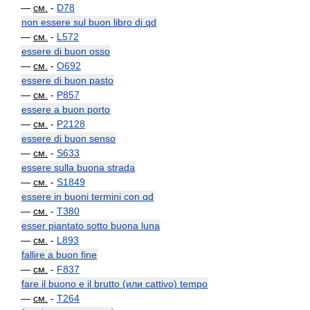
—
см.
-
D78
non essere sul buon libro di qd
—
см.
-
L572
essere di buon osso
—
см.
-
O692
essere di buon pasto
—
см.
-
P857
essere a buon porto
—
см.
-
P2128
essere di buon senso
—
см.
-
S633
essere sulla buona strada
—
см.
-
S1849
essere in buoni termini con qd
—
см.
-
T380
esser piantato sotto buona luna
—
см.
-
L893
fallire a buon fine
—
см.
-
F837
fare il buono e il brutto (или cattivo) tempo
—
см.
-
T264