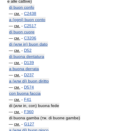
e alle cattive)
di buon confo
—
см.
-
C2438
a (ogni) buon conto
—
см.
-
C2517
di buon cuore
—
см.
-
C3206
di (или in) buon dato
—
см.
-
D52
di buona dentatura
—
см.
-
D139
a buona derrata
—
см.
-
D237
a (или di) buon diritto
—
см.
-
D574
con buona faccia
—
см.
-
F41
di (или in, con) buona fede
—
см.
-
F360
di buona gamba (тж. di buone gambe)
—
см.
-
G127
a (или di) buon gioco