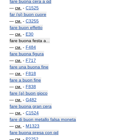
fare buona cera a qd
—
см.
-
C1525
far (si) buon cuore
—
см.
-
C3255
fare buon effetto
—
см.
-
E30
fare buona festa a...
—
см.
-
F484
fare buona figura
—
см.
-
F717
fare una buona fine
—
см.
-
F818
fare a buon fine
—
см.
-
F838
fare (a) buon gioco
—
см.
-
G482
fare buona gran cera
—
см.
-
C1524
fare di buon metallo falsa moneta
—
см.
-
M1323
fare buona presa con qd
—
см.
-
P2252