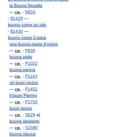
la Buona Novella
—
см.
-
N503
-
B1429
—
buono come un olio
-
B1430
—
buono come il pane
una buona pasta d'uomo
—
см.
-
P839
buona pelle
—
см.
-
P1022
buona penna
—
см.
-
P1163
un buon pezzo
—
см.
-
P1452
il buon Pierino
—
см.
-
P1755
buon senso
—
см.
-
S629
a)
buona stagione
—
см.
-
S1580
buona stecca