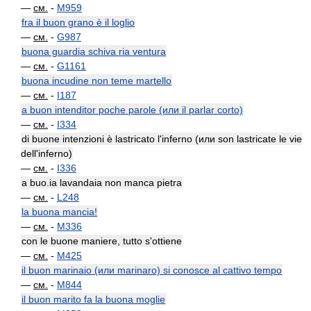
—
см.
-
M959
fra il buon grano è il loglio
—
см.
-
G987
buona guardia schiva ria ventura
—
см.
-
G1161
buona incudine non teme martello
—
см.
-
I187
a buon intenditor poche parole (или il parlar corto)
—
см.
-
I334
di buone intenzioni è lastricato l'inferno (или son lastricate le vie
dell'inferno)
—
см.
-
I336
a buo.ia lavandaia non manca pietra
—
см.
-
L248
la buona mancia!
—
см.
-
M336
con le buone maniere, tutto s'ottiene
—
см.
-
M425
il buon marinaio (или marinaro) si conosce al cattivo tempo
—
см.
-
M844
il buon marito fa la buona moglie