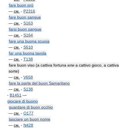
fare buon prò
—
см.
-
P2316
fare buon sangue
—
см.
-
S163
farsi buon sangue
—
см.
-
S164
fare una buona scuoia
—
см.
-
S510
far una buona tavola
—
см.
-
T138
fare buon viso (a cattiva fortuna или a cattivo gioco, a cattiva
sorte)
—
см.
-
V658
fare la parte del buon Samaritano
—
см.
-
S138
-
B1451
—
giocare di buono
guardare di buon occhio
—
см.
-
O177
lasciare un buon nome
—
см.
-
N428