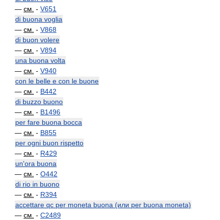
—
см.
-
V651
di buona voglia
—
см.
-
V868
di buon volere
—
см.
-
V894
una buona volta
—
см.
-
V940
con le belle e con le buone
—
см.
-
B442
di buzzo buono
—
см.
-
B1496
per fare buona bocca
—
см.
-
B855
per ogni buon rispetto
—
см.
-
R429
un'ora buona
—
см.
-
O442
di rio in buono
—
см.
-
R394
accettare qc per moneta buona (или per buona moneta)
—
см.
-
C2489