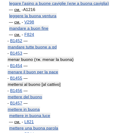
legare l'asino a buone caviglie (или a buona caviglia)
—
см.
-A1216
leggere la buona ventura
—
см.
-
V298
mandare a buon fine
—
см.
-
F824
-
B1452
—
mandare tutte buone a qd
-
B1453
—
menar buono (тж. menar la buona)
-
B1454
—
menare il buon per la pace
-
B1455
—
mettersi al buono [al cattivo]
-
B1456
—
mettere del buono
-
B1457
—
mettere in buona
mettere in buona luce
—
см.
-
L821
mettere una buona parola