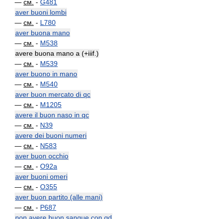
—
см.
-
G481
aver buoni lombi
—
см.
-
L780
aver buona mano
—
см.
-
M538
avere buona mano a (+iiif.)
—
см.
-
M539
aver buono in mano
—
см.
-
M540
aver buon mercato di qc
—
см.
-
M1205
avere il buon naso in qc
—
см.
-
N39
avere dei buoni numeri
—
см.
-
N583
aver buon occhio
—
см.
-
O92a
aver buoni omeri
—
см.
-
O355
aver buon partito (alle mani)
—
см.
-
P687
non avere buon sangue con qd