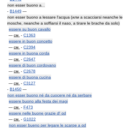
non esser buono a...
-
B1449
—
non esser buono a lessare l'acqua (или a scacciarsi neanche le
mosche, neanche a soffiarsi il naso, a tirare le brache da solo)
essere su buon cavallo
—
см.
-
C1363
essere in buon concetto
—
см.
-
C2394
essere in buona corda
—
см.
-
C2647
essere di buon cordovano
—
см.
-
C2678
essere di buona cucina
—
см.
-
C3127
-
B1450
—
non esser buono né da cuocere né da serbare
essere buono alla festa dei magi
—
см.
-
F473
essere nelle buone grazie d! qd
—
см.
-
G1022
non esser bueno per legare le scarpe a qd