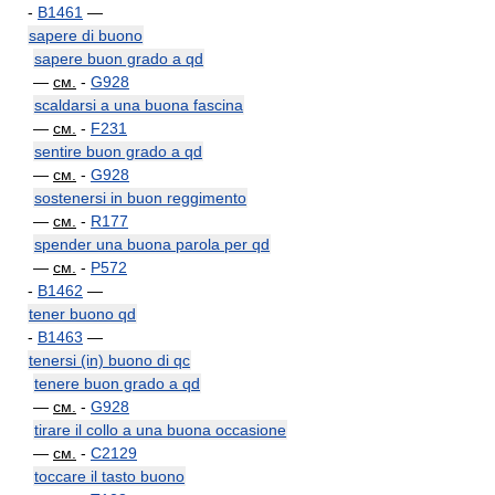
-
B1461
—
sapere di buono
sapere buon grado a qd
—
см.
-
G928
scaldarsi a una buona fascina
—
см.
-
F231
sentire buon grado a qd
—
см.
-
G928
sostenersi in buon reggimento
—
см.
-
R177
spender una buona parola per qd
—
см.
-
P572
-
B1462
—
tener buono qd
-
B1463
—
tenersi (in) buono di qc
tenere buon grado a qd
—
см.
-
G928
tirare il collo a una buona occasione
—
см.
-
C2129
toccare il tasto buono