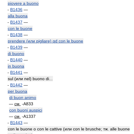
piovere a buono
-
B1436
—
alla buona
-
B1437
—
con le buone
-
B1438
—
prendere (или pigliare) qd con le buone
-
B1439
—
di buono
-
B1440
—
in buona
-
B1441
—
sul (или nel) buono di...
-
B1442
—
per buona
di buon animo
—
см.
-A833
con buoni auspici
—
см.
-A1337
-
B1443
—
con le buone o con le cattive (или con le brusche; тж. alle buone