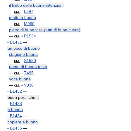
il limbo delle buone intenzioni
—
см.
-
L597
matto a buono
—
см.
-
M960
piatto di buon viso (или di buon cuore)
—
см.
-
P1534
-
B1431
—
un poco di buono
stagione buona
—
см.
-
S1580
uomo di buona testa
—
см.
-
T495
volta buona
—
см.
-
V930
-
B1432
—
buon per... che...
-
B1433
—
a buono
-
B1434
—
copiare a buono
-
B1435
—