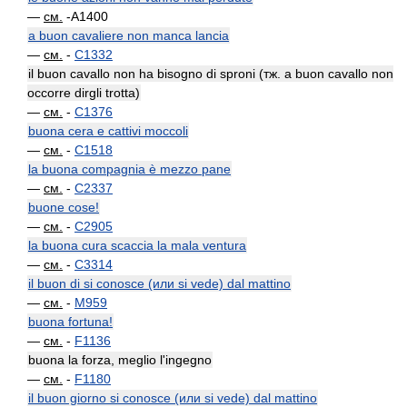
—
см.
-A1400
a buon cavaliere non manca lancia
—
см.
-
C1332
il buon cavallo non ha bisogno di sproni (тж. a buon cavallo non
occorre dirgli trotta)
—
см.
-
C1376
buona cera e cattivi moccoli
—
см.
-
C1518
la buona compagnia è mezzo pane
—
см.
-
C2337
buone cose!
—
см.
-
C2905
la buona cura scaccia la mala ventura
—
см.
-
C3314
il buon di si conosce (или si vede) dal mattino
—
см.
-
M959
buona fortuna!
—
см.
-
F1136
buona la forza, meglio l'ingegno
—
см.
-
F1180
il buon giorno si conosce (или si vede) dal mattino