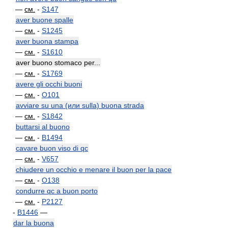
—
см.
-
S147
aver buone spalle
—
см.
-
S1245
aver buona stampa
—
см.
-
S1610
aver buono stomaco per...
—
см.
-
S1769
avere gli occhi buoni
—
см.
-
O101
avviare su una (или sulla) buona strada
—
см.
-
S1842
buttarsi al buono
—
см.
-
B1494
cavare buon viso di qc
—
см.
-
V657
chiudere un occhio e menare il buon per la pace
—
см.
-
O138
condurre qc a buon porto
—
см.
-
P2127
-
B1446
—
dar la buona