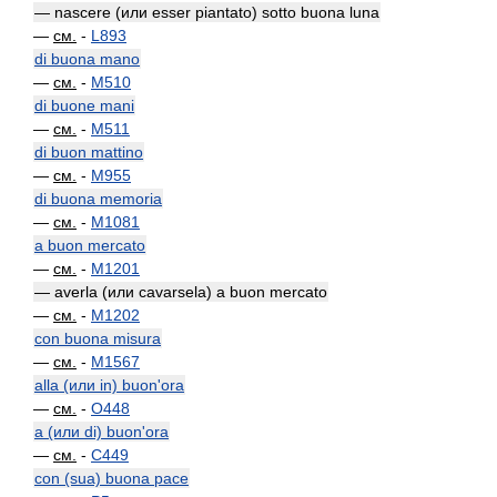
— nascere (или esser piantato) sotto buona luna
—
см.
-
L893
di buona mano
—
см.
-
M510
di buone mani
—
см.
-
M511
di buon mattino
—
см.
-
M955
di buona memoria
—
см.
-
M1081
a buon mercato
—
см.
-
M1201
— averla (или cavarsela) a buon mercato
—
см.
-
M1202
con buona misura
—
см.
-
M1567
alla (или in) buon'ora
—
см.
-
O448
a (или di) buon'ora
—
см.
-
C449
con (sua) buona pace