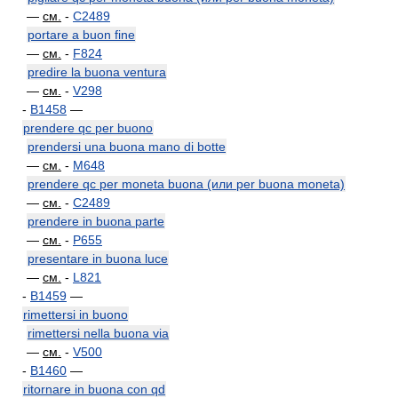
—
см.
-
C2489
portare a buon fine
—
см.
-
F824
predire la buona ventura
—
см.
-
V298
-
B1458
—
prendere qc per buono
prendersi una buona mano di botte
—
см.
-
M648
prendere qc per moneta buona (или per buona moneta)
—
см.
-
C2489
prendere in buona parte
—
см.
-
P655
presentare in buona luce
—
см.
-
L821
-
B1459
—
rimettersi in buono
rimettersi nella buona via
—
см.
-
V500
-
B1460
—
ritornare in buona con qd