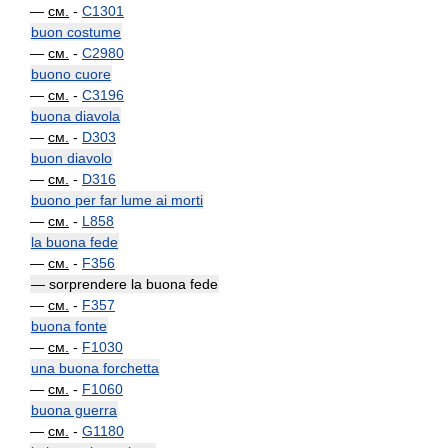
—
см.
-
C1301
buon costume
—
см.
-
C2980
buono cuore
—
см.
-
C3196
buona diavola
—
см.
-
D303
buon diavolo
—
см.
-
D316
buono per far lume ai morti
—
см.
-
L858
la buona fede
—
см.
-
F356
— sorprendere la buona fede
—
см.
-
F357
buona fonte
—
см.
-
F1030
una buona forchetta
—
см.
-
F1060
buona guerra
—
см.
-
G1180