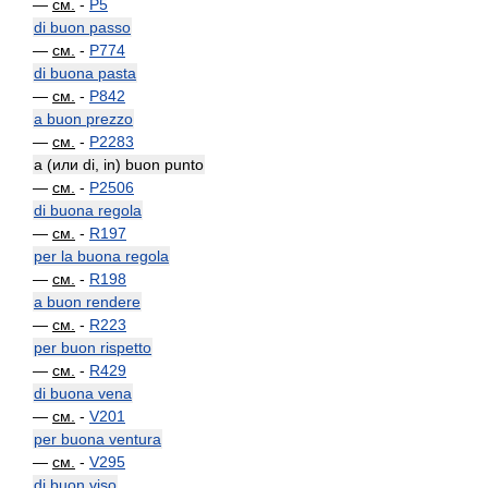
—
см.
-
P5
di buon passo
—
см.
-
P774
di buona pasta
—
см.
-
P842
a buon prezzo
—
см.
-
P2283
a (или di, in) buon punto
—
см.
-
P2506
di buona regola
—
см.
-
R197
per la buona regola
—
см.
-
R198
a buon rendere
—
см.
-
R223
per buon rispetto
—
см.
-
R429
di buona vena
—
см.
-
V201
per buona ventura
—
см.
-
V295
di buon viso