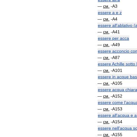
—
см
.
-
A3
essere
a
e
z
—
см
.
-
A4
essere
all
'
ablativo
(
—
см
.
-
A41
essere
per
acca
—
см
.
-
A49
essere
acconcio
co
—
см
.
-
A87
essere
Achille
sotto
—
см
.
-
A101
essere
in
acque
bas
—
см
.
-
A105
essere
acqua
chiar
—
см
.
-
A152
essere
come
l
'
acqu
—
см
.
-
A153
essere
all
'
acqua
e
a
—
см
.
-
A154
essere
nell
'
acqua
s
—
см
.
-
A155