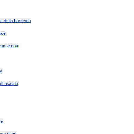
te
della
barricata
rcé
cani
e
gatti
ra
ll
'
insalata
re
ata
di
qd