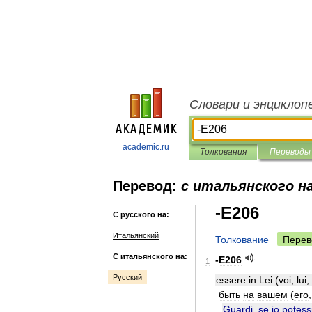
Словари и энциклоп
academic.ru
Толкования
Переводы
Перевод:
с итальянского на
-E206
С русского на:
Итальянский
Толкование
Перев
С итальянского на:
-
E206
1
Русский
essere
in
Lei
(
voi
,
lui
,
быть
на
вашем
(
его
Guardi
,
se
io
potess