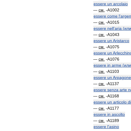
essere
un
arcolaio
—
см
.
-
A1002
essere
come
l
'
argen
—
см
.
-
A1015
essere
nell
'
aria
(
ил
—
см
.
-
A1043
essere
un
Aristarco
—
см
.
-
A1075
essere
un
Arlecchin
—
см
.
-
A1076
essere
in
arme
(
или
—
см
.
-
A1103
essere
un
Arpagone
—
см
.
-
A1137
essere
senza
arte
n
—
см
.
-
A1168
essere
un
articolo
di
—
см
.
-
A1177
essere
in
ascolto
—
см
.
-
A1189
essere
l
'
asino