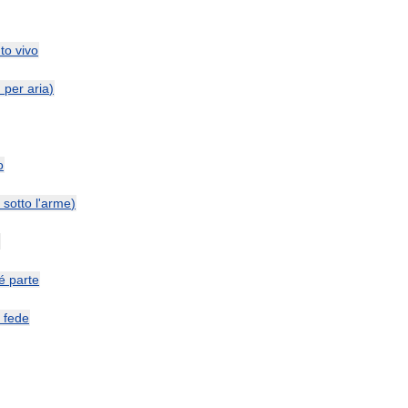
to
vivo
и
per
aria
)
o
sotto
l
'
arme
)
é
parte
fede