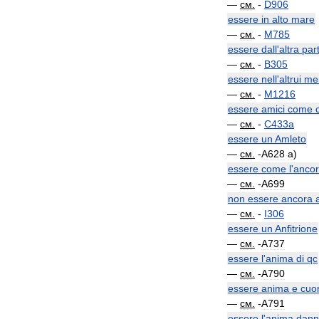
—
см
.
-
D906
essere
in
alto
mare
—
см
.
-
M785
essere
dall
'
altra
par
—
см
.
-
B305
essere
nell
'
altrui
me
—
см
.
-
M1216
essere
amici
come
—
см
.
-
C433a
essere
un
Amleto
—
см
.
-
A628
a
)
essere
come
l
'
anco
—
см
.
-
A699
non
essere
ancora
a
—
см
.
-
I306
essere
un
Anfitrione
—
см
.
-
A737
essere
l
'
anima
di
qc
—
см
.
-
A790
essere
anima
e
cuo
—
см
.
-
A791
essere
l
'
anima
dann