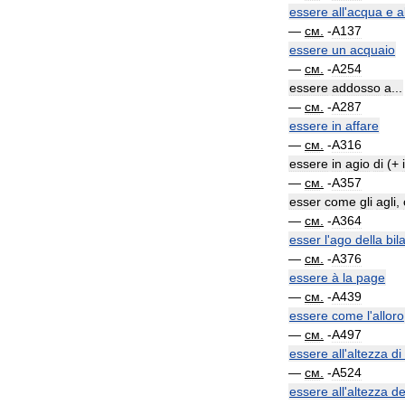
essere
all
'
acqua
e
a
—
см
.
-
A137
essere
un
acquaio
—
см
.
-
A254
essere
addosso
a
...
—
см
.
-
A287
essere
in
affare
—
см
.
-
A316
essere
in
agio
di
(+
—
см
.
-
A357
esser
come
gli
agli
,
—
см
.
-
A364
esser
l
'
ago
della
bil
—
см
.
-
A376
essere
à
la
page
—
см
.
-
A439
essere
come
l
'
alloro
—
см
.
-
A497
essere
all
'
altezza
di
—
см
.
-
A524
essere
all
'
altezza
de