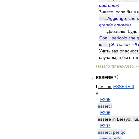
padrone
»)
Знаете
,
если
бы
я
—...
Aggiungo
,
che
grande
amore
»)
—...
Добавлю:
будь
Con
il
pericolo
che
io
....
(
G
.
Testori
, «
Il
Учитывая
опасност
случаем
,
я
бы
на
т
Frasario
italiano
-
russo
-
>
ESSERE
2
I
см
.
тж
.
ESSERE
II
v
-
E205
—
esserci
-
E206
—
essere
in
Lei
(
voi
,
lui
-
E207
—
esserci
per
qc
essere
all
'
a