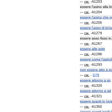
—
см
.
-
A1203
essere
l
'
asino
alla
li
—
см
.
-
A1204
essere
l
'
asino
che
v
—
см
.
-
A1205
essere
l
'
asso
di
brìs
—
см
.
-
A1279
essere
asso
fisso
in
—
см
.
-
A1267
essere
alle
aste
—
см
.
-
A1286
essere
come
l
'
astro
—
см
.
-
A1293
non
essere
atto
a
p
—
см
.
-
D78
essere
attorno
a
qc
—
см
.
-
A1320
essere
attorno
a
qd
—
см
.
-
A1321
essere
avanti
in
(
ил
—
см
.
-
A1350
essere
avanti
negli
(