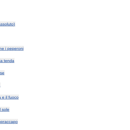
assoluto
)
me
i
peperoni
la
tenda
se
a
a
e
il
fuoco
l
sole
opraccapo