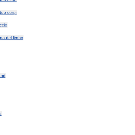
due
corpi
ccio
ima
del
limbo
qd
a