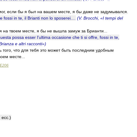
мог
,
если
бы
я
был
на
вашем
месте
,
я
бы
даже
не
задумывался
.
se
fossi
in
te
,
il
Brianti
non
lo
sposerei
....
(
V
.
Brocchi
, «
I
tempi
del
я
на
твоем
месте
,
я
бы
не
вышла
замуж
за
Брианти
...
questa
possa
esser
l
'
ultima
occasione
che
ti
si
offre
,
fossi
in
te
,
Brianza
e
altri
racconti
»)
ь
того
,
что
для
тебя
это
может
быть
последним
удобным
воем
месте
...
E206
,
ecc
.)