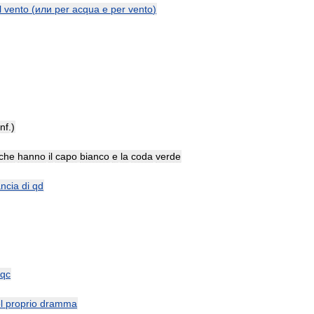
l
vento
(
или
per
acqua
e
per
vento
)
inf
.)
che
hanno
il
capo
bianco
e
la
coda
verde
ancia
di
qd
qc
l
proprio
dramma