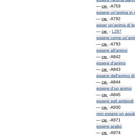
—
см
.
-
A759
essere
un
'
anima
in
—
см
.
-
A792
esser
un
'
anima
di
le
—
см
.
-
L287
essere
come
un
'
an
—
см
.
-
A793
essere
all
'
animo
—
см
.
-
A842
essere
d
'
animo
—
см
.
-
A843
essere
dell
'
animo
di
—
см
.
-
A844
essere
d
'
un
animo
—
см
.
-
A845
essere
agli
antipodi
—
см
.
-
A930
non
essere
un
aquil
—
см
.
-
A971
essere
arabo
—
см
.
-
A974