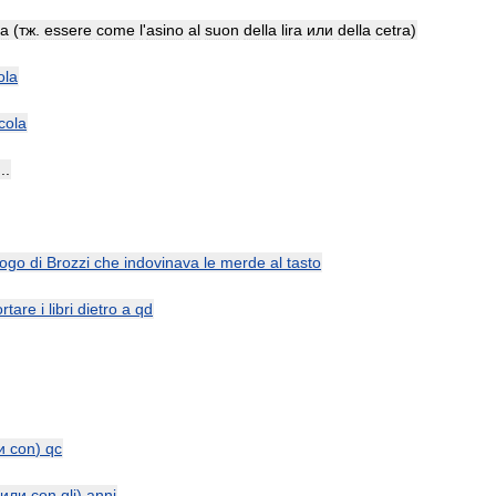
ra
(
тж
.
essere
come
l
'
asino
al
suon
della
lira
или
della
cetra
)
ola
cola
...
logo
di
Brozzi
che
indovinava
le
merde
al
tasto
ortare
i
libri
dietro
a
qd
и
con
)
qc
или
con
gli
)
anni