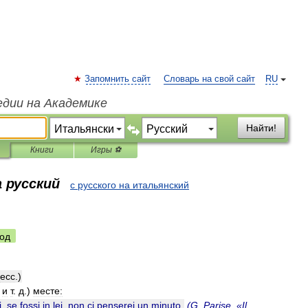
Запомнить сайт
Словарь на свой сайт
RU
едии на Академике
Найти!
Книги
Игры ⚽
 русский
с русского на итальянский
од
ecc
.)
,
и
т
.
д
.)
месте:
i
,
se
fossi
in
lei
,
non
ci
penserei
un
minuto
.
(
G
.
Parise
, «
Il