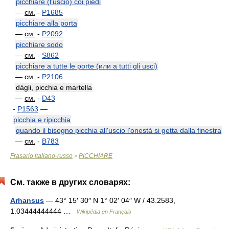
picchiare (l'uscio) coi piedi
—
см.
-
P1685
picchiare alla porta
—
см.
-
P2092
picchiare sodo
—
см.
-
S862
picchiare a tutte le porte (или a tutti gli usci)
—
см.
-
P2106
dàgli, picchia e martella
—
см.
-
D43
-
P1563
—
picchia e ripicchia
quando il bisogno picchia all'uscio l'onestà si getta dalla finestra
—
см.
-
B783
Frasario italiano-russo
PICCHIARE
>
См. также в других словарях:
Arhansus
— 43° 15′ 30″ N 1° 02′ 04″ W / 43.2583,
1.03444444444 …
Wikipédia en Français