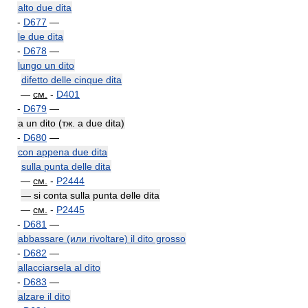
alto due dita
-
D677
—
le due dita
-
D678
—
lungo un dito
difetto delle cinque dita
—
см.
-
D401
-
D679
—
a un dito (тж. a due dita)
-
D680
—
con appena due dita
sulla punta delle dita
—
см.
-
P2444
— si conta sulla punta delle dita
—
см.
-
P2445
-
D681
—
abbassare (или rivoltare) il dito grosso
-
D682
—
allacciarsela al dito
-
D683
—
alzare il dito