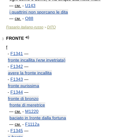
—
см.
-
U143
i quattrini non sporcano le dita
—
см.
-
Q88
Frasario italiano-russo
DITO
>
FRONTE
3
f
-
F1341
—
fronte incallita (или invetriata)
-
F1342
—
avere la fronte incallita
-
F1343
—
fronte purissima
-
F1344
—
fronte di bronzo
fronte di meretrice
—
см.
-
M1220
baciato in Ironte dalla fortuna
—
см.
-
F1112a
-
F1345
—