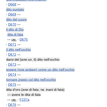
-
D668
—
dito puntato
-
D669
—
dito del cuore
-
D670
—
il dito di Dio
dita di fata
—
см.
-
D675
-
D671
—
il dito nell'occhio
-
D672
—
darsi del (или un, il) dito nell'occhio
-
D673
—
essere (или andare) come un dito nell'occhio
-
D674
—
tornare zoppo col dito nell'occhio
-
D675
—
dita d'oro (или di fata; тж. inani di fata)
— avere le dita di fata
—
см.
-
F237a
-
D676
—