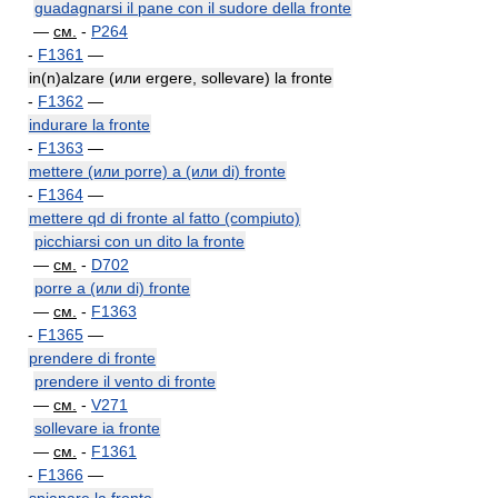
guadagnarsi il pane con il sudore della fronte
—
см.
-
P264
-
F1361
—
in(n)alzare (или ergere, sollevare) la fronte
-
F1362
—
indurare la fronte
-
F1363
—
mettere (или porre) a (или di) fronte
-
F1364
—
mettere qd di fronte al fatto (compiuto)
picchiarsi con un dito la fronte
—
см.
-
D702
porre a (или di) fronte
—
см.
-
F1363
-
F1365
—
prendere di fronte
prendere il vento di fronte
—
см.
-
V271
sollevare ia fronte
—
см.
-
F1361
-
F1366
—