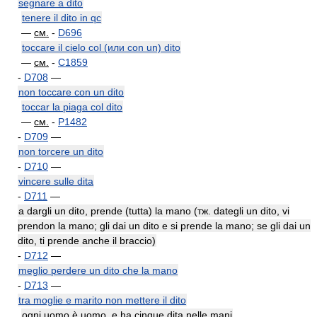
segnare a dito
tenere il dito in qc
—
см.
-
D696
toccare il cielo col (или con un) dito
—
см.
-
C1859
-
D708
—
non toccare con un dito
toccar la piaga col dito
—
см.
-
P1482
-
D709
—
non torcere un dito
-
D710
—
vincere sulle dita
-
D711
—
a dargli un dito, prende (tutta) la mano (тж. dategli un dito, vi
prendon la mano; gli dai un dito e si prende la mano; se gli dai un
dito, ti prende anche il braccio)
-
D712
—
meglio perdere un dito che la mano
-
D713
—
tra moglie e marito non mettere il dito
ogni uomo è uomo, e ha cinque dita nelle mani