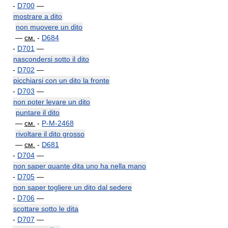
-
D700
—
mostrare a dito
non muovere un dito
—
см.
-
D684
-
D701
—
nascondersi sotto il dito
-
D702
—
picchiarsi con un dito la fronte
-
D703
—
non poter levare un dito
puntare il dito
—
см.
-
P-M-2468
rivoltare il dito grosso
—
см.
-
D681
-
D704
—
non saper quante dita uno ha nella mano
-
D705
—
non saper togliere un dito dal sedere
-
D706
—
scottare sotto le dita
-
D707
—