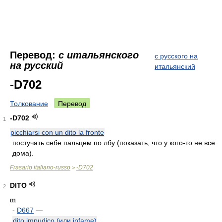
Перевод:
с итальянского
с русского на
на русский
итальянский
-D702
Толкование
Перевод
-D702
1
picchiarsi con un dito la fronte
постучать себе пальцем по лбу (показать, что у кого-то не все
дома).
Frasario italiano-russo
-D702
>
DITO
2
m
-
D667
—
dito impudico (или infame)