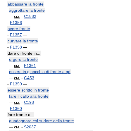
abbassare la fronte
aggrottare la fronte
—
см.
-
C1882
-
F1356
—
avere fronte
-
F1357
—
curvare la fronte
-
F1358
—
dare di fronte in...
ergere la fronte
—
см.
-
F1361
essere in ginocchio di fronte a qd
—
см.
-
G453
-
F1359
—
essere scritto in fronte
fare il callo alla fronte
—
см.
-
C198
-
F1360
—
fare fronte a...
guadagnare col sudore della fronte
—
см.
-
S2037