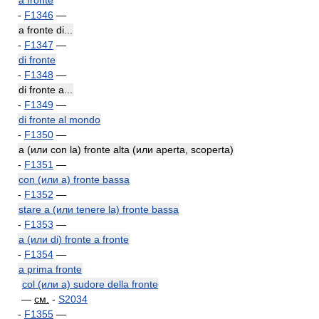
a fronte
-
F1346
—
a fronte di...
-
F1347
—
di fronte
-
F1348
—
di fronte a...
-
F1349
—
di fronte al mondo
-
F1350
—
a (или con la) fronte alta (или aperta, scoperta)
-
F1351
—
con (или a) fronte bassa
-
F1352
—
stare a (или tenere la) fronte bassa
-
F1353
—
a (или di) fronte a fronte
-
F1354
—
a prima fronte
col (или a) sudore della fronte
—
см.
-
S2034
-
F1355
—