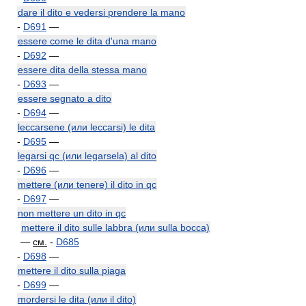
dare il dito e vedersi prendere la mano
-
D691
—
essere come le dita d'una mano
-
D692
—
essere dita della stessa mano
-
D693
—
essere segnato a dito
-
D694
—
leccarsene (или leccarsi) le dita
-
D695
—
legarsi qc (или legarsela) al dito
-
D696
—
mettere (или tenere) il dito in qc
-
D697
—
non mettere un dito in qc
mettere il dito sulle labbra (или sulla bocca)
—
см.
-
D685
-
D698
—
mettere il dito sulla piaga
-
D699
—
mordersi le dita (или il dito)