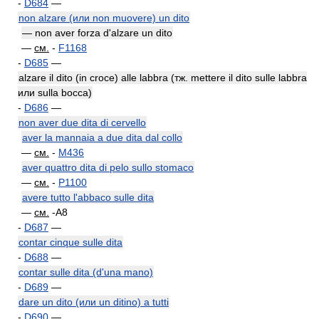
-
D684
—
non alzare (или non muovere) un dito
— non aver forza d'alzare un dito
—
см.
-
F1168
-
D685
—
alzare il dito (in croce) alle labbra (тж. mettere il dito sulle labbra
или sulla bocca)
-
D686
—
non aver due dita di cervello
aver la mannaia a due dita dal collo
—
см.
-
M436
aver quattro dita di pelo sullo stomaco
—
см.
-
P1100
avere tutto l'abbaco sulle dita
—
см.
-A8
-
D687
—
contar cinque sulle dita
-
D688
—
contar sulle dita (d'una mano)
-
D689
—
dare un dito (или un ditino) a tutti
-
D690
—