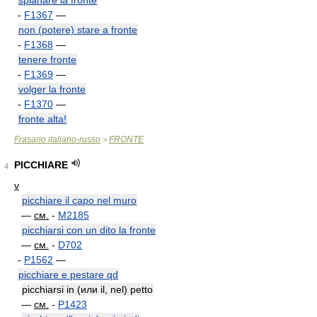
spianare la fronte
-
F1367
—
non (potere) stare a fronte
-
F1368
—
tenere fronte
-
F1369
—
volger la fronte
-
F1370
—
fronte alta!
Frasario italiano-russo
FRONTE
>
PICCHIARE
4
v
picchiare il capo nel muro
—
см.
-
M2185
picchiarsi con un dito la fronte
—
см.
-
D702
-
P1562
—
picchiare e pestare qd
picchiarsi in (или il, nel) petto
—
см.
-
P1423