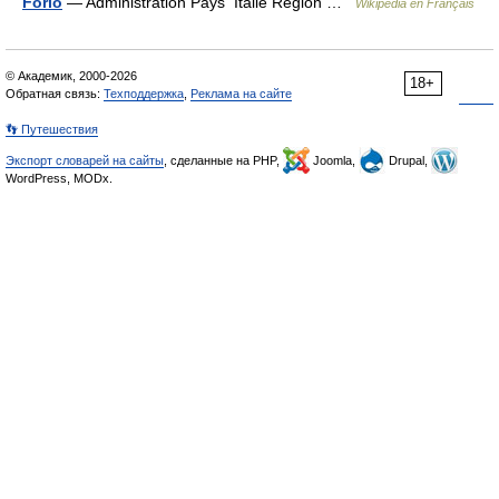
Forio
— Administration Pays Italie Région …
Wikipédia en Français
© Академик, 2000-2026
18+
Обратная связь:
Техподдержка
,
Реклама на сайте
👣 Путешествия
Экспорт словарей на сайты
, сделанные на PHP,
Joomla,
Drupal,
WordPress, MODx.