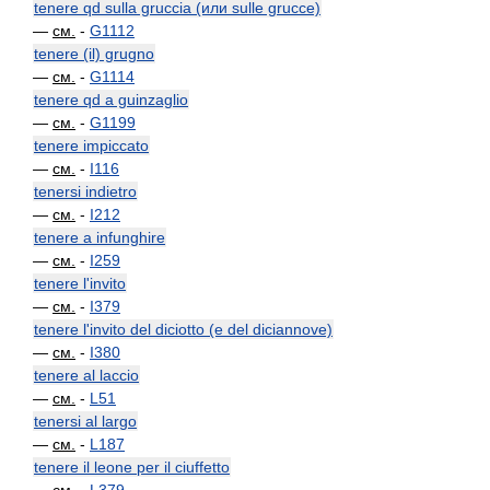
tenere qd sulla gruccia (или sulle grucce)
—
см.
-
G1112
tenere (il) grugno
—
см.
-
G1114
tenere qd a guinzaglio
—
см.
-
G1199
tenere impiccato
—
см.
-
I116
tenersi indietro
—
см.
-
I212
tenere a infunghire
—
см.
-
I259
tenere l'invito
—
см.
-
I379
tenere l'invito del diciotto (e del diciannove)
—
см.
-
I380
tenere al laccio
—
см.
-
L51
tenersi al largo
—
см.
-
L187
tenere il leone per il ciuffetto