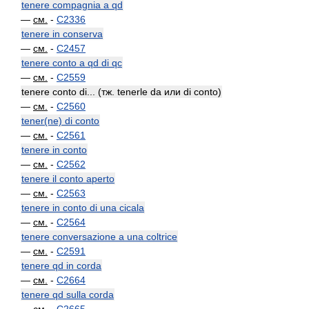
tenere compagnia a qd
—
см.
-
C2336
tenere in conserva
—
см.
-
C2457
tenere conto a qd di qc
—
см.
-
C2559
tenere conto di... (тж. tenerle da или di conto)
—
см.
-
C2560
tener(ne) di conto
—
см.
-
C2561
tenere in conto
—
см.
-
C2562
tenere il conto aperto
—
см.
-
C2563
tenere in conto di una cicala
—
см.
-
C2564
tenere conversazione a una coltrice
—
см.
-
C2591
tenere qd in corda
—
см.
-
C2664
tenere qd sulla corda