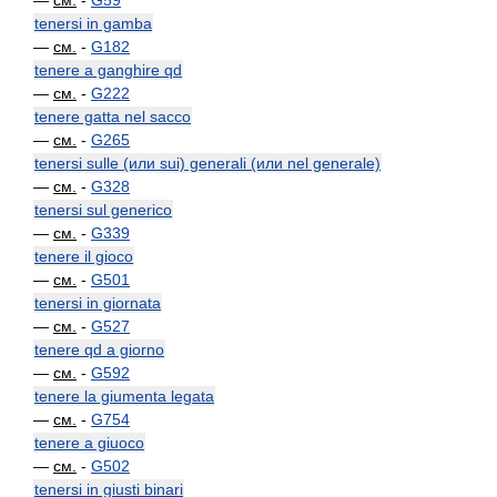
—
см.
-
G59
tenersi in gamba
—
см.
-
G182
tenere a ganghire qd
—
см.
-
G222
tenere gatta nel sacco
—
см.
-
G265
tenersi sulle (или sui) generali (или nel generale)
—
см.
-
G328
tenersi sul generico
—
см.
-
G339
tenere il gioco
—
см.
-
G501
tenersi in giornata
—
см.
-
G527
tenere qd a giorno
—
см.
-
G592
tenere la giumenta legata
—
см.
-
G754
tenere a giuoco
—
см.
-
G502
tenersi in giusti binari