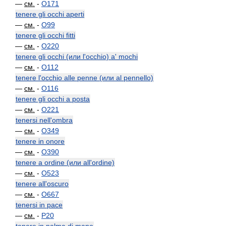
—
см.
-
O171
tenere gli occhi aperti
—
см.
-
O99
tenere gli occhi fitti
—
см.
-
O220
tenere gli occhi (или l'occhio) a' mochi
—
см.
-
O112
tenere l'occhio alle penne (или al pennello)
—
см.
-
O116
tenere gli occhi a posta
—
см.
-
O221
tenersi nell'ombra
—
см.
-
O349
tenere in onore
—
см.
-
O390
tenere a ordine (или all'ordine)
—
см.
-
O523
tenere all'oscuro
—
см.
-
O667
tenersi in pace
—
см.
-
P20