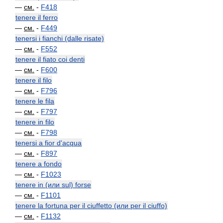
—
см.
-
F418
tenere il ferro
—
см.
-
F449
tenersi i fianchi (dalle risate)
—
см.
-
F552
tenere il fiato coi denti
—
см.
-
F600
tenere il filo
—
см.
-
F796
tenere le fila
—
см.
-
F797
tenere in filo
—
см.
-
F798
tenersi a fior d'acqua
—
см.
-
F897
tenere a fondo
—
см.
-
F1023
tenere in (или sul) forse
—
см.
-
F1101
tenere la fortuna per il ciuffetto (или per il ciuffo)
—
см.
-
F1132