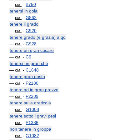
—
см.
-
B750
tenersi in gola
—
см.
-
G862
tenere il grado
—
см.
-
G920
tenere grado (e grazia) a qd
—
см.
-
G928
tenere un gran cacare
—
см.
-
C6
tenersi un gran che
—
см.
-
C1648
tenere gran posto
—
см.
-
P2180
tenere qd in gran prezzo
—
см.
-
P2289
tenere sulla graticola
—
см.
-
G1008
tenere sotto i gravi pesi
—
см.
-
P1386
non tenere in groppa
—
см.
-
G1082