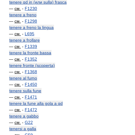
tenere qd in (или sulla) frasca
—
см.
-
F1230
tenere a freno
—
см.
-
F1298
tenere a freno la lingua
—
см.
-
L695
tenere a frollare
—
см.
-
F1339
tenere la fronte bassa
—
см.
-
F1352
tenere fronte (scoperta)
—
см.
-
F1368
tenere al fumo
—
см.
-
F1450
tenere sulla fune
—
см.
-
F1471
tenere la fune alla gola a qd
—
см.
-
F1472
tenere a gabbo
—
см.
-
G22
tenersi a galla