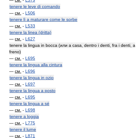
—
см.
-
L379
tenere le leve di comando
—
см.
-
L506
tenere lì a maturare come le sorbe
—
см.
-
L533
tenere la linea (dritta)
—
см.
-
L627
tenere la lingua in bocca (или a casa, dentro i denti, fra i denti, a
freno)
—
см.
-
L695
tenere la lingua alla cintura
—
см.
-
L696
tenere la lingua in ozio
—
см.
-
L697
tenere la lingua a posto
—
см.
-
L695
tenere la lingua a sé
—
см.
-
L698
tenere a loggia
—
см.
-
L775
tenere il lume
—
см.
-
L871