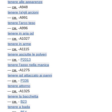
tenere alle apparenze
—
см.
-A948
tenere (a)gli arcioni
—
см.
-A991
tenere l'arco teso
—
см.
-A996
tenere in aria qd
—
см.
-A1027
tenere in arme
—
см.
-A1115
tenere asciutte le polveri
—
см.
-
P2013
tenere l'asso nella manica
—
см.
-A1275
tenere qd attaccato ai panni
—
см.
-
P336
tenere attorno
—
см.
-A1325
tenere la bacchetta
—
см.
-
B23
tenere a bada