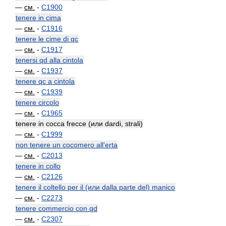
—
см.
-
C1900
tenere in cima
—
см.
-
C1916
tenere le cime di qc
—
см.
-
C1917
tenersi qd alla cintola
—
см.
-
C1937
tenere qc a cintola
—
см.
-
C1939
tenere circolo
—
см.
-
C1965
tenere in cocca frecce (или dardi, strali)
—
см.
-
C1999
non tenere un cocomero all'erta
—
см.
-
C2013
tenere in collo
—
см.
-
C2126
tenere il coltello per il (или dalla parte del) manico
—
см.
-
C2273
tenere commercio con qd
—
см.
-
C2307