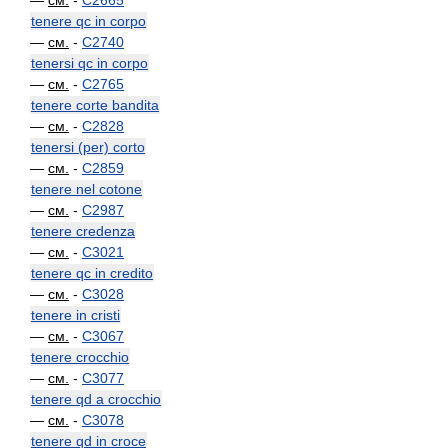
—
см.
-
C2665
tenere qc in corpo
—
см.
-
C2740
tenersi qc in corpo
—
см.
-
C2765
tenere corte bandita
—
см.
-
C2828
tenersi (per) corto
—
см.
-
C2859
tenere nel cotone
—
см.
-
C2987
tenere credenza
—
см.
-
C3021
tenere qc in credito
—
см.
-
C3028
tenere in cristi
—
см.
-
C3067
tenere crocchio
—
см.
-
C3077
tenere qd a crocchio
—
см.
-
C3078
tenere qd in croce