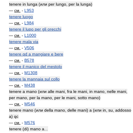
tenere in lunga (или per lungo, per la lunga)
—
см.
-
L953
tenere luogo
—
см.
-
L984
tenere il lupo per gli orecchi
—
см.
-
L1000
tenere mala via
—
см.
-
V506
tenere qd a mangiare e bere
—
см.
-
B578
tenere il manico del mestolo
—
см.
-
M1308
tenere la mannaia sul collo
—
см.
-
M438
tenere a mano (или alle mani, fra le mani, in mano, nelle mani,
per mano, per la mano, per le mani, sotto mano)
—
см.
-
M546
tenere mano (или della mano, delle mani) a (или in, su, addosso
a) qc
—
см.
-
M576
tenere (di) mano a...