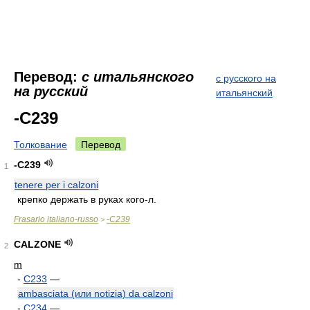
Перевод:
с итальянского
с русского на
на русский
итальянский
-C239
Толкование
Перевод
-C239
1
tenere per i calzoni
крепко держать в руках кого-л.
Frasario italiano-russo
-C239
>
CALZONE
2
m
-
C233
—
ambasciata (или notizia) da calzoni
-
C234
—