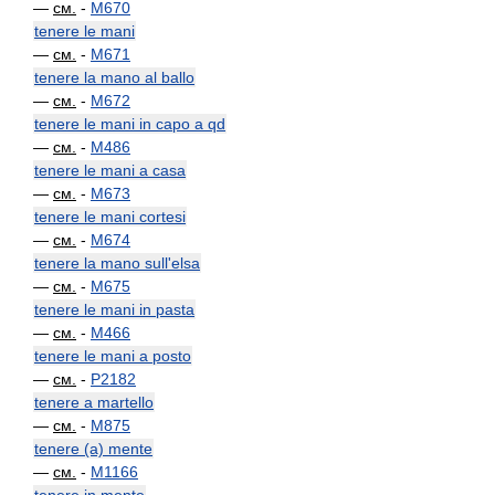
—
см.
-
M670
tenere le mani
—
см.
-
M671
tenere la mano al ballo
—
см.
-
M672
tenere le mani in capo a qd
—
см.
-
M486
tenere le mani a casa
—
см.
-
M673
tenere le mani cortesi
—
см.
-
M674
tenere la mano sull'elsa
—
см.
-
M675
tenere le mani in pasta
—
см.
-
M466
tenere le mani a posto
—
см.
-
P2182
tenere a martello
—
см.
-
M875
tenere (a) mente
—
см.
-
M1166