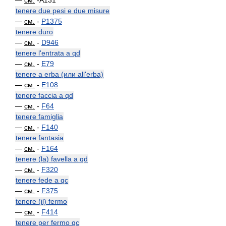
—
см.
-A131
tenere due pesi e due misure
—
см.
-
P1375
tenere duro
—
см.
-
D946
tenere l'entrata a qd
—
см.
-
E79
tenere a erba (или all'erba)
—
см.
-
E108
tenere faccia a qd
—
см.
-
F64
tenere famiglia
—
см.
-
F140
tenere fantasia
—
см.
-
F164
tenere (la) favella a qd
—
см.
-
F320
tenere fede a qc
—
см.
-
F375
tenere (il) fermo
—
см.
-
F414
tenere per fermo qc