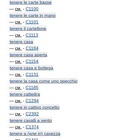
tenere le carte basse
—
см.
-
C1100
tenere le carte in mano
—
см.
-
C1101
tenere il cartellone
—
см.
-
C1113
tenere casa
—
см.
-
C1184
tenere casa aperta
—
см.
-
C1154
tenere casa e bottega
—
см.
-
C1131
tenere la casa come uno specchio
—
см.
-
C1185
tenere cattedra
—
см.
-
C1294
tenere in cattivo concetto
—
см.
-
C2392
tenere cavalli a vento
—
см.
-
C1374
tenere a (или in) cavezza