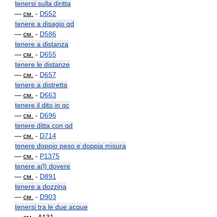
tenersi sulla diritta
—
см.
-
D552
tenere a disagio qd
—
см.
-
D586
tenere a distanza
—
см.
-
D655
tenere le distanze
—
см.
-
D657
tenere a distretta
—
см.
-
D663
tenere il dito in qc
—
см.
-
D696
tenere ditta con qd
—
см.
-
D714
tenere doppio peso e doppia misura
—
см.
-
P1375
tenere a(l) dovere
—
см.
-
D891
tenere a dozzina
—
см.
-
D903
tenersi tra le due acque