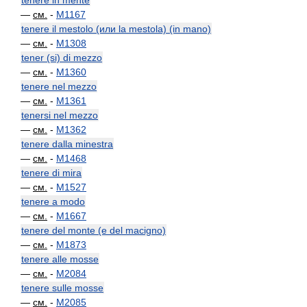
tenere in mente
—
см.
-
M1167
tenere il mestolo (или la mestola) (in mano)
—
см.
-
M1308
tener (si) di mezzo
—
см.
-
M1360
tenere nel mezzo
—
см.
-
M1361
tenersi nel mezzo
—
см.
-
M1362
tenere dalla minestra
—
см.
-
M1468
tenere di mira
—
см.
-
M1527
tenere a modo
—
см.
-
M1667
tenere del monte (e del macigno)
—
см.
-
M1873
tenere alle mosse
—
см.
-
M2084
tenere sulle mosse
—
см.
-
M2085