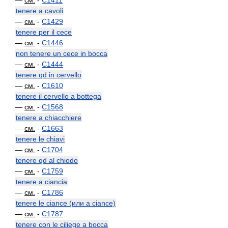
—
см.
-
C1411
tenere a cavoli
—
см.
-
C1429
tenere per il cece
—
см.
-
C1446
non tenere un cece in bocca
—
см.
-
C1444
tenere qd in cervello
—
см.
-
C1610
tenere il cervello a bottega
—
см.
-
C1568
tenere a chiacchiere
—
см.
-
C1663
tenere le chiavi
—
см.
-
C1704
tenere qd al chiodo
—
см.
-
C1759
tenere a ciancia
—
см.
-
C1786
tenere le ciance (или a ciance)
—
см.
-
C1787
tenere con le ciliege a bocca