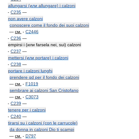
allungarsi (или allungare) i calzoni
-
C235
—
non avere calzoni
conoscere come il fondo dei suoi calzoni
—
см.
-
C2446
-
C236
—
empirsi i (или farsela nei, sui) calzoni
-
C237
—
mettersi (или portare) i calzoni
-
C238
—
portare i calzoni lunghi
prendere qd per il fondo dei calzoni
—
см.
-
F1019
sembrare ai calzoni San Cristofano
—
см.
-
C3073
-
C239
—
tenere per i calzoni
-
C240
—
tirarsi su i calzoni (con le carrucole)
da donna in calzoni Dio ti scampi
—
см.
-
D797