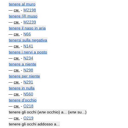
tenere al muro
—
см.
-
M2198
tenere (il) muso
—
см.
-
M2239
tenere il naso in aria
—
см.
-
N66
tenersi sulla negativa
—
см.
-
N141
tenere i nervi a posto
—
см.
-
N234
tenere a niente
—
см.
-
N298
tenere per niente
—
см.
-
N291
tenere in nulla
—
см.
-
N560
tenere d'occhio
—
см.
-
O218
tenere gli occhi (или occhio) a... (или su...)
—
см.
-
O219
tenere gli occhi addosso a...