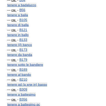
—
см.
-
B54
tenere a badalucco
—
см.
-
B56
tenere a balia
—
см.
-
B105
tenere di balla
—
см.
-
B121
tenere in ballo
—
см.
-
B133
tenere (il) banco
—
см.
-
B173
tenere da banda
—
см.
-
B179
tenere sotto le bandiere
—
см.
-
B189
tenere al bando
—
см.
-
B210
tenere qd (a или in) basso
—
см.
-
B309
tenere a battesimo
—
см.
-
B356
tenere a battesimo qc