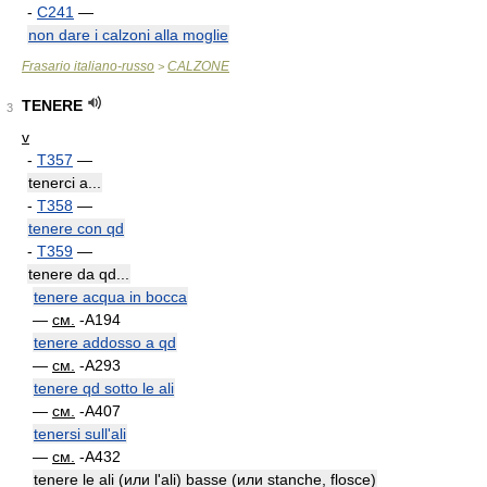
-
C241
—
non dare i calzoni alla moglie
Frasario italiano-russo
CALZONE
>
TENERE
3
v
-
T357
—
tenerci a...
-
T358
—
tenere con qd
-
T359
—
tenere da qd...
tenere acqua in bocca
—
см.
-A194
tenere addosso a qd
—
см.
-A293
tenere qd sotto le ali
—
см.
-A407
tenersi sull'ali
—
см.
-A432
tenere le ali (или l'ali) basse (или stanche, flosce)