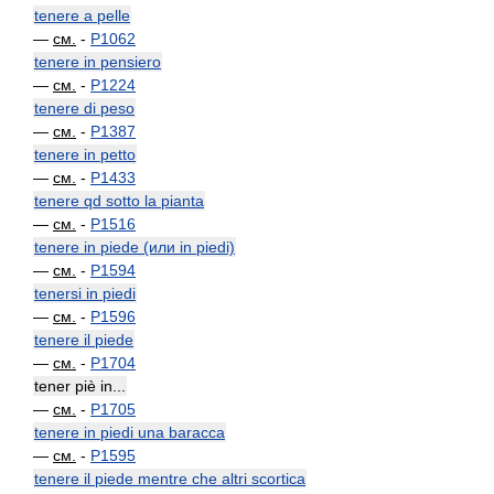
tenere a pelle
—
см.
-
P1062
tenere in pensiero
—
см.
-
P1224
tenere di peso
—
см.
-
P1387
tenere in petto
—
см.
-
P1433
tenere qd sotto la pianta
—
см.
-
P1516
tenere in piede (или in piedi)
—
см.
-
P1594
tenersi in piedi
—
см.
-
P1596
tenere il piede
—
см.
-
P1704
tener piè in...
—
см.
-
P1705
tenere in piedi una baracca
—
см.
-
P1595
tenere il piede mentre che altri scortica