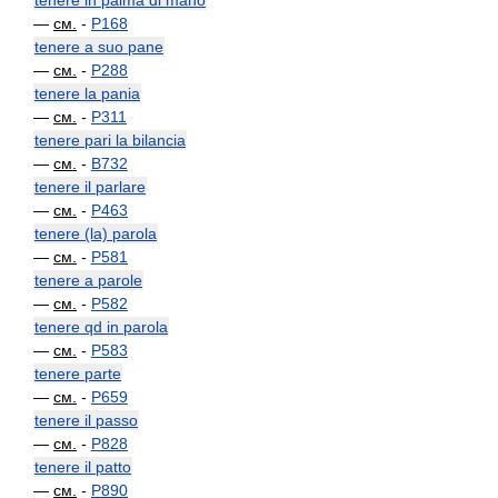
tenere in palma di mano
—
см.
-
P168
tenere a suo pane
—
см.
-
P288
tenere la pania
—
см.
-
P311
tenere pari la bilancia
—
см.
-
B732
tenere il parlare
—
см.
-
P463
tenere (la) parola
—
см.
-
P581
tenere a parole
—
см.
-
P582
tenere qd in parola
—
см.
-
P583
tenere parte
—
см.
-
P659
tenere il passo
—
см.
-
P828
tenere il patto
—
см.
-
P890