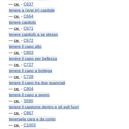
—
см.
-
C637
tenere a (или in) capitale
—
см.
-
C664
tenere capitolo
—
см.
-
C671
tenere capitolò a se stesso
—
см.
-
C672
tenere il capo alto
—
см.
-
C803
tenére il capo per bellezza
—
см.
-
C727
tenere il capo a bottega
—
см.
-
C728
tenere il capo tra due guanciali
—
см.
-
C804
tenere il capo a segno
—
см.
-
S580
tenere il cappone dentro e gli agli fuori
—
см.
-
C867
tenersela cara e da conto
—
см.
-
C1003