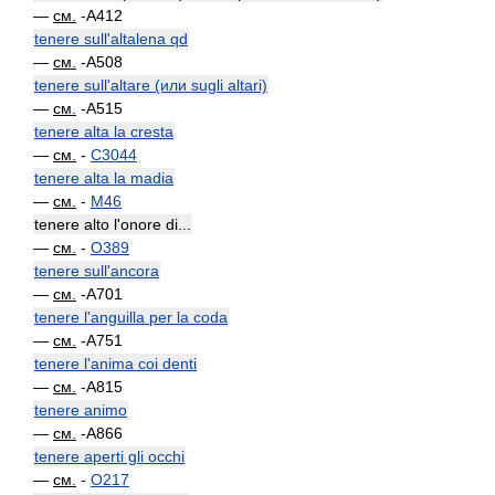
—
см.
-A412
tenere sull'altalena qd
—
см.
-A508
tenere sull'altare (или sugli altari)
—
см.
-A515
tenere alta la cresta
—
см.
-
C3044
tenere alta la madia
—
см.
-
M46
tenere alto l'onore di...
—
см.
-
O389
tenere sull'ancora
—
см.
-A701
tenere l'anguilla per la coda
—
см.
-A751
tenere l'anima coi denti
—
см.
-A815
tenere animo
—
см.
-A866
tenere aperti gli occhi
—
см.
-
O217