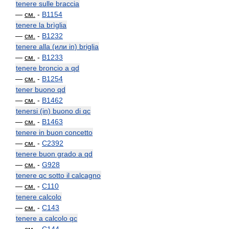
tenere sulle braccia
—
см.
-
B1154
tenere la brìglia
—
см.
-
B1232
tenere alla (или in) briglia
—
см.
-
B1233
tenere broncio a qd
—
см.
-
B1254
tener buono qd
—
см.
-
B1462
tenersi (in) buono di qc
—
см.
-
B1463
tenere in buon concetto
—
см.
-
C2392
tenere buon grado a qd
—
см.
-
G928
tenere qc sotto il calcagno
—
см.
-
C110
tenere calcolo
—
см.
-
C143
tenere a calcolo qc