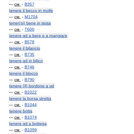
—
см.
-
B357
tenere il becco in molle
—
см.
-
M1704
tener(si) bene in testa
—
см.
-
T600
tenere qd a bere e a mangiare
—
см.
-
B578
tenere il bilancio
—
см.
-
B735
tenere qd in bilico
—
см.
-
B746
tenere il blocco
—
см.
-
B790
tenere (il) bordone a qd
—
см.
-
B1022
tenere la borsa stretta
—
см.
-
B1044
tenere botta
—
см.
-
B1074
tenere qd a bottega
—
см.
-
B1099