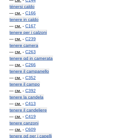
—
см.
-
C144
ténersi caldo
—
см.
-
C166
tenere in caldo
—
см.
-
C167
tenere per i calzoni
—
см.
-
C239
tenere camera
—
см.
-
C263
tenere qd in camerata
—
см.
-
C266
tenere il campanello
—
см.
-
C352
tenere il campo
—
см.
-
C392
tenere la candela
—
см.
-
C413
tenere il candeliere
—
см.
-
C419
tenere canzoni
—
см.
-
C609
tenere qd per i capelli