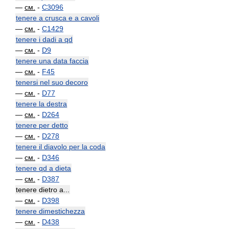
—
см.
-
C3096
tenere a crusca e a cavoli
—
см.
-
C1429
tenere i dadi a qd
—
см.
-
D9
tenere una data faccia
—
см.
-
F45
tenersi nel suo decoro
—
см.
-
D77
tenere la destra
—
см.
-
D264
tenere per detto
—
см.
-
D278
tenere il diavolo per la coda
—
см.
-
D346
tenere qd a dieta
—
см.
-
D387
tenere dietro a...
—
см.
-
D398
tenere dimestichezza
—
см.
-
D438