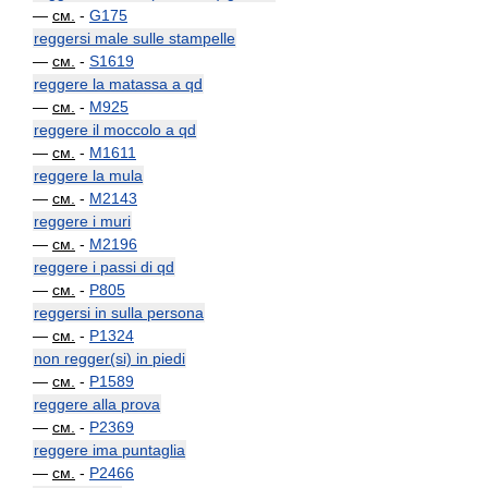
—
см.
-
G175
reggersi male sulle stampelle
—
см.
-
S1619
reggere la matassa a qd
—
см.
-
M925
reggere il moccolo a qd
—
см.
-
M1611
reggere la mula
—
см.
-
M2143
reggere i muri
—
см.
-
M2196
reggere i passi di qd
—
см.
-
P805
reggersi in sulla persona
—
см.
-
P1324
non regger(si) in piedi
—
см.
-
P1589
reggere alla prova
—
см.
-
P2369
reggere ima puntaglia
—
см.
-
P2466