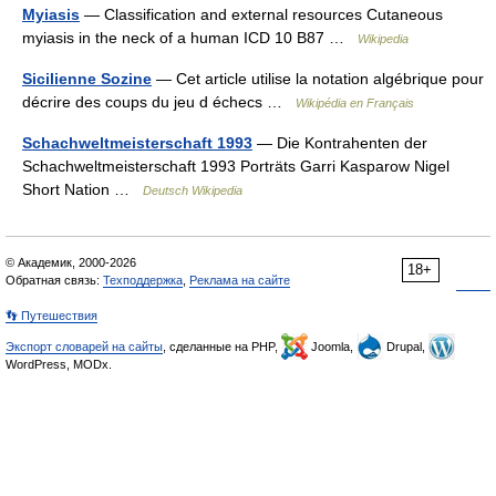
Myiasis
— Classification and external resources Cutaneous
myiasis in the neck of a human ICD 10 B87 …
Wikipedia
Sicilienne Sozine
— Cet article utilise la notation algébrique pour
décrire des coups du jeu d échecs …
Wikipédia en Français
Schachweltmeisterschaft 1993
— Die Kontrahenten der
Schachweltmeisterschaft 1993 Porträts Garri Kasparow Nigel
Short Nation …
Deutsch Wikipedia
© Академик, 2000-2026
18+
Обратная связь:
Техподдержка
,
Реклама на сайте
👣 Путешествия
Экспорт словарей на сайты
, сделанные на PHP,
Joomla,
Drupal,
WordPress, MODx.