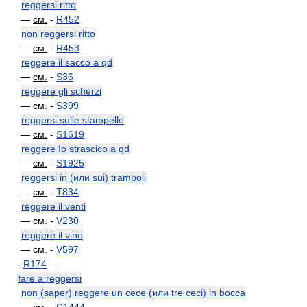
reggersi ritto
—
см.
-
R452
non reggersi ritto
—
см.
-
R453
reggere il sacco a qd
—
см.
-
S36
reggere gli scherzi
—
см.
-
S399
reggersi sulle stampelle
—
см.
-
S1619
reggere Io strascico a qd
—
см.
-
S1925
reggersi in (или sui) trampoli
—
см.
-
T834
reggere il venti
—
см.
-
V230
reggere il vino
—
см.
-
V597
-
R174
—
fare a reggersi
non (saper) reggere un cece (или tre ceci) in bocca