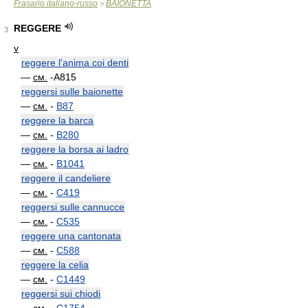
Frasario italiano-russo
BAIONETTA
>
REGGERE
3
v
reggere l'anima coi denti
—
см.
-A815
reggersi sulle baionette
—
см.
-
B87
reggere la barca
—
см.
-
B280
reggere la borsa ai ladro
—
см.
-
B1041
reggere il candeliere
—
см.
-
C419
reggersi sulle cannucce
—
см.
-
C535
reggere una cantonata
—
см.
-
C588
reggere la celia
—
см.
-
C1449
reggersi sui chiodi