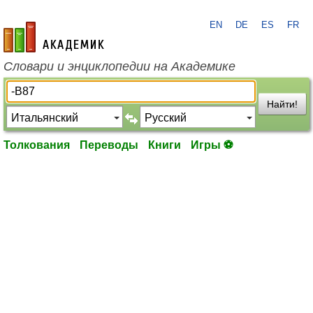
EN
DE
ES
FR
academic.ru
Словари и энциклопедии на Академике
Найти!
Толкования
Переводы
Книги
Игры ⚽