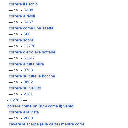
correre il rischio
—
см.
-
R408
correre a rivoli
—
см.
-
R467
correre come una saetta
—
см.
-
S60
correre sopra
—
см.
-
C2778
correre dietro alle sottane
—
см.
-
S1147
correre a tutta birra
—
см.
-
B763
correre su tutte le bocche
—
см.
-
B862
correre sul velluto
—
см.
-
V181
-
C2785
—
correre come un (или come il) vento
correre alla vista
—
см.
-
V689
cavare le scarpe (e le calze) mentre corre