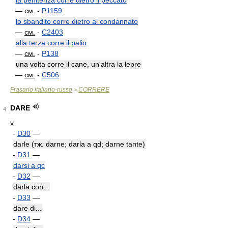
la penitenza corre dietro il peccato
—
см.
-
P1159
lo sbandito corre dietro al condannato
—
см.
-
C2403
alla terza corre il palio
—
см.
-
P138
una volta corre il cane, un'altra la lepre
—
см.
-
C506
Frasario italiano-russo
CORRERE
>
DARE
4
v
-
D30
—
darle (тж. darne; darla a qd; darne tante)
-
D31
—
darsi a qc
-
D32
—
darla con...
-
D33
—
dare di...
-
D34
—