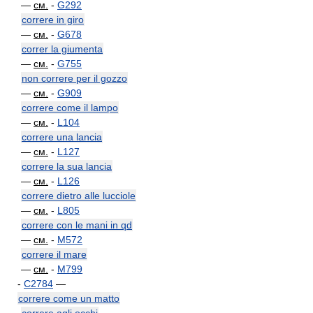
—
см.
-
G292
correre in giro
—
см.
-
G678
correr la giumenta
—
см.
-
G755
non correre per il gozzo
—
см.
-
G909
correre come il lampo
—
см.
-
L104
correre una lancia
—
см.
-
L127
correre la sua lancia
—
см.
-
L126
correre dietro alle lucciole
—
см.
-
L805
correre con le mani in qd
—
см.
-
M572
correre il mare
—
см.
-
M799
-
C2784
—
correre come un matto