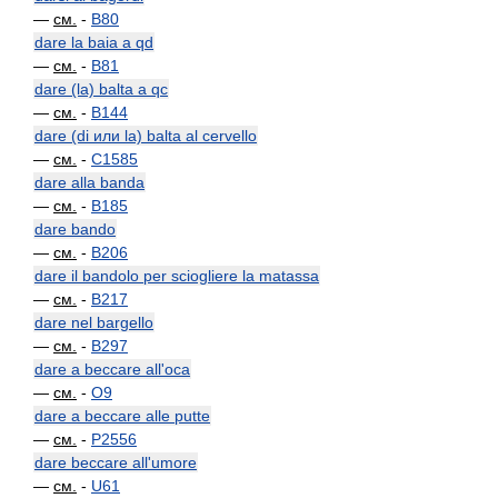
—
см.
-
B80
dare la baia a qd
—
см.
-
B81
dare (la) balta a qc
—
см.
-
B144
dare (di или la) balta al cervello
—
см.
-
C1585
dare alla banda
—
см.
-
B185
dare bando
—
см.
-
B206
dare il bandolo per sciogliere la matassa
—
см.
-
B217
dare nel bargello
—
см.
-
B297
dare a beccare all'oca
—
см.
-
O9
dare a beccare alle putte
—
см.
-
P2556
dare beccare all'umore
—
см.
-
U61