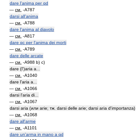
dare l'anima per qd
—
см.
-A787
darsi all'anima
—
см.
-A788
dare l'anima al diavolo
—
см.
-A817
dare qc per l'anima dei morti
—
см.
-A789
dare delle arcate
—
см.
-A988 b) c)
dare (l')aria a...
—
см.
-A1040
dare l'aria a...
—
см.
-A1066
darsi l'aria di...
—
см.
-A1067
darsi aria (или arie; тж. darsi delle arie; darsi aria d'importanza)
—
см.
-A1068
dare all'arme
—
см.
-A1101
dare un'arma in mano a qd