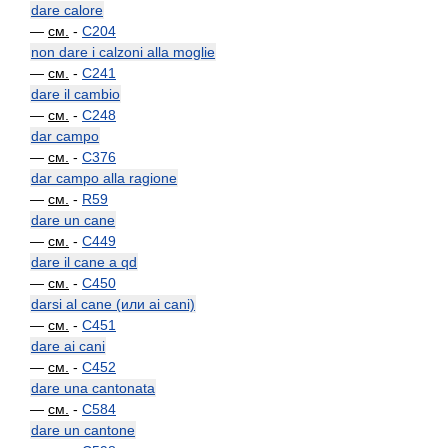
dare calore
—
см.
-
C204
non dare i calzoni alla moglie
—
см.
-
C241
dare il cambio
—
см.
-
C248
dar campo
—
см.
-
C376
dar campo alla ragione
—
см.
-
R59
dare un cane
—
см.
-
C449
dare il cane a qd
—
см.
-
C450
darsi al cane (или ai cani)
—
см.
-
C451
dare ai cani
—
см.
-
C452
dare una cantonata
—
см.
-
C584
dare un cantone