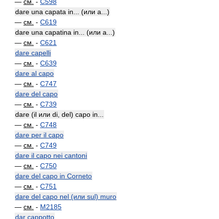
—
см.
-
C598
dare una capata in... (или a...)
—
см.
-
C619
dare una capatina in... (или a...)
—
см.
-
C621
dare capelli
—
см.
-
C639
dare al capo
—
см.
-
C747
dare del capo
—
см.
-
C739
dare (il или di, del) capo in...
—
см.
-
C748
dare per il capo
—
см.
-
C749
dare il capo nei cantoni
—
см.
-
C750
dare del capo in Corneto
—
см.
-
C751
dare del capo nel (или sul) muro
—
см.
-
M2185
dar cappotto