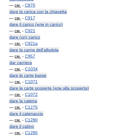
—
см.
-
C870
dare la carica con la chiavetta
—
см.
-
C917
dare il carico (или in carico)
—
см.
-
C921
dare (un) carico
—
см.
-
C921a
dare la carne dell'allodola
—
см.
-
C957
dar carriera
—
см.
-
C1034
dare le carte basse
—
см.
-
C1071
dare le carte scoperte (или alla scoperta)
—
см.
-
C1072
dare la catena
—
см.
-
C1275
dare il catenaccio
—
см.
-
C1280
dare il catino
—
см.
-
C1285