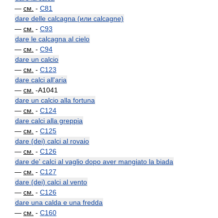
—
см.
-
C81
dare delle calcagna (или calcagne)
—
см.
-
C93
dare le calcagna al cielo
—
см.
-
C94
dare un calcio
—
см.
-
C123
dare calci all'aria
—
см.
-A1041
dare un calcio alla fortuna
—
см.
-
C124
dare calci alla greppia
—
см.
-
C125
dare (dei) calci al rovaio
—
см.
-
C126
dare de' calci al vaglio dopo aver mangiato la biada
—
см.
-
C127
dare (dei) calci al vento
—
см.
-
C126
dare una calda e una fredda
—
см.
-
C160