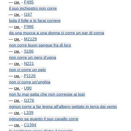
—
см.
-
F495
il suo inchiostro non corre
—
см.
-
I167
loda il folle e lo farai correre
—
см.
-
F986
da una mucca a una donna ci corre un par di corna
—
см.
-
M2129
non corre buon sangue fra di loro
—
см.
-
S186
non corre un nero d'ugna
—
см.
-
N221
non ci corre un pelo
—
см.
-
P1126
non ci corre un'unghia
—
см.
-
U90
non fu mai gatta che non corresse ai topi
—
см.
-
G276
ognun corre a far legna all'albero gettato in terra dai vento
—
см.
-
L339
ognuno sa quanto il suo cavallo corre
—
см.
-
C1394