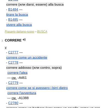
correre (или darsi, essere) alla busca
-
B1484
—
tirare la busca
-
B1485
—
vivere alla busca
Frasario italiano-russo
BUSCA
>
CORRERE
3
v
-
C2777
—
correre come un accidente
-
C2778
—
correre addosso (или contro, sopra)
correre l'alea
—
см.
-A461
-
C2779
—
correre come se si avessero i birri dietro
correre l'avventura
—
см.
-A1388
-
C2780
—