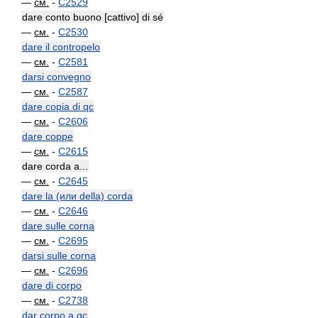
—
см.
-
C2529
dare conto buono [cattivo] di sé
—
см.
-
C2530
dare il contropelo
—
см.
-
C2581
darsi convegno
—
см.
-
C2587
dare copia di qc
—
см.
-
C2606
dare coppe
—
см.
-
C2615
dare corda a...
—
см.
-
C2645
dare la (или della) corda
—
см.
-
C2646
dare sulle corna
—
см.
-
C2695
darsi sulle corna
—
см.
-
C2696
dare di corpo
—
см.
-
C2738
dar corpo a qc