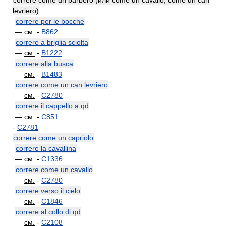
correre come un barbero (или come un cavallo, come un can
levriero)
correre per le bocche
—
см.
-
B862
correre a briglia sciolta
—
см.
-
B1222
correre alla busca
—
см.
-
B1483
correre come un can levriero
—
см.
-
C2780
correre il cappello a qd
—
см.
-
C851
-
C2781
—
correre come un capriolo
correre la cavallina
—
см.
-
C1336
correre come un cavallo
—
см.
-
C2780
correre verso il cielo
—
см.
-
C1846
correre al collo di qd
—
см.
-
C2108