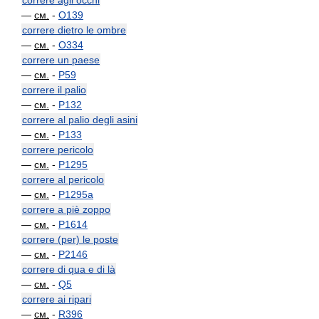
correre agli occhi
—
см.
-
O139
correre dietro le ombre
—
см.
-
O334
correre un paese
—
см.
-
P59
correre il palio
—
см.
-
P132
correre al palio degli asini
—
см.
-
P133
correre pericolo
—
см.
-
P1295
correre al pericolo
—
см.
-
P1295a
correre a piè zoppo
—
см.
-
P1614
correre (per) le poste
—
см.
-
P2146
correre di qua e di là
—
см.
-
Q5
correre ai ripari
—
см.
-
R396