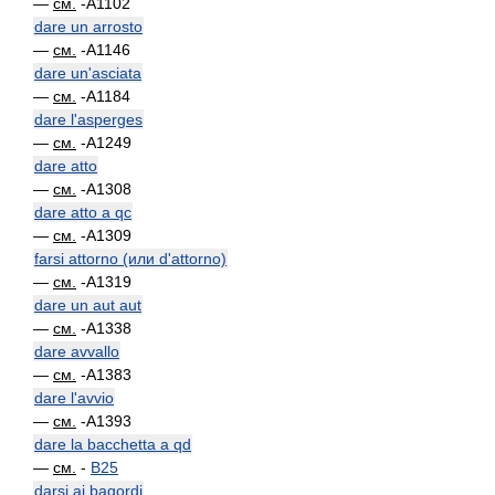
—
см.
-A1102
dare un arrosto
—
см.
-A1146
dare un'asciata
—
см.
-A1184
dare l'asperges
—
см.
-A1249
dare atto
—
см.
-A1308
dare atto a qc
—
см.
-A1309
farsi attorno (или d'attorno)
—
см.
-A1319
dare un aut aut
—
см.
-A1338
dare avvallo
—
см.
-A1383
dare l'avvio
—
см.
-A1393
dare la bacchetta a qd
—
см.
-
B25
darsi ai bagordi