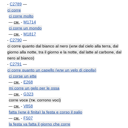
-
C2789
—
ci corre
ci corre molto
—
см.
-
M1714
ci corre un mondo
—
см.
-
M1817
-
C2790
—
ci corre quanto dal bianco al nero (или dal cielo alla terra, dal
giorno alla notte, tra il giorno e la notte, dal latte al carbone, dal
nero al bianco)
-
C2791
—
ci corre quanto un capello (или un velo di cipolla)
ci corse un ette
—
см.
-
E268
mi corre un gelo per le ossa
—
см.
-
G323
corre voce (тж. corrono voci)
—
см.
-
V858
fatta (или è finita) la festa e corso il palio
—
см.
-
F507
la festa va fatta il giorno che corre