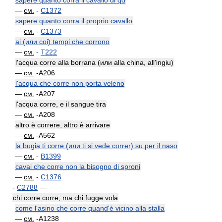
sapere quanto corra il cavallo di qd
—
см.
-
C1372
sapere quanto corra il proprio cavallo
—
см.
-
C1373
ai (или coi) tempi che corrono
—
см.
-
T222
l'acqua corre alla borrana (или alla china, all'ingiu)
—
см.
-A206
l'acqua che corre non porta veleno
—
см.
-A207
l'acqua corre, e il sangue tira
—
см.
-A208
altro è correre, altro è arrivare
—
см.
-A562
la bugia ti corre (или ti si vede correr) su per il naso
—
см.
-
B1399
cavai che corre non la bisogno di sproni
—
см.
-
C1376
-
C2788
—
chi corre corre, ma chi fugge vola
come l'asino che corre quand'è vicino alla stalla
—
см.
-A1238