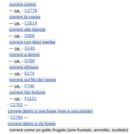
correre contro
—
см.
-
C2778
correre la coppa
—
см.
-
C2614
correre alla diavola
—
см.
-
D306
correre con dieci gambe
—
см.
-
G145
correre a donne
—
см.
-
D788
correre all'esca
—
см.
-
E174
correre sul filo del rasoio
—
см.
-
F746
correre (la) fortuna
—
см.
-
F1121
-
C2782
—
correre dietro a una frase (или a una parola)
-
C2783
—
correre dietro a chi fugge
correre come un gatto frugato (или frustato, arrostito, scottato)