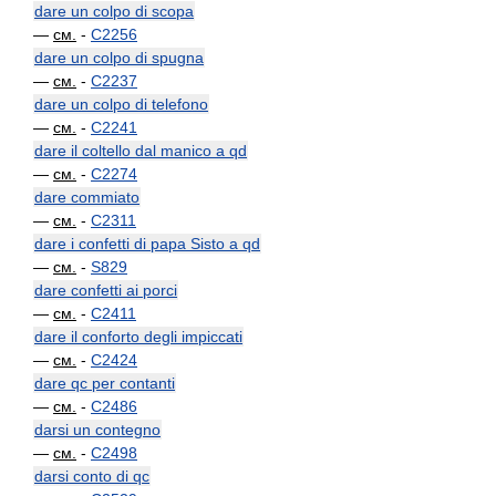
dare un colpo di scopa
—
см.
-
C2256
dare un colpo di spugna
—
см.
-
C2237
dare un colpo di telefono
—
см.
-
C2241
dare il coltello dal manico a qd
—
см.
-
C2274
dare commiato
—
см.
-
C2311
dare i confetti di papa Sisto a qd
—
см.
-
S829
dare confetti ai porci
—
см.
-
C2411
dare il conforto degli impiccati
—
см.
-
C2424
dare qc per contanti
—
см.
-
C2486
darsi un contegno
—
см.
-
C2498
darsi conto di qc