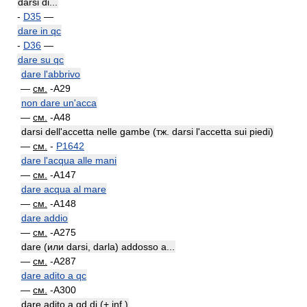
darsi di...
-
D35
—
dare in qc
-
D36
—
dare su qc
dare l'abbrivo
—
см.
-A29
non dare un'acca
—
см.
-A48
darsi dell'accetta nelle gambe (тж. darsi l'accetta sui piedi)
—
см.
-
P1642
dare l'acqua alle mani
—
см.
-A147
dare acqua al mare
—
см.
-A148
dare addio
—
см.
-A275
dare (или darsi, darla) addosso a...
—
см.
-A287
dare adito a qc
—
см.
-A300
dare adito a qd di (+ inf.)