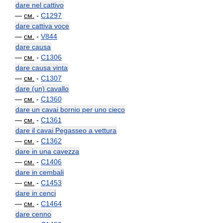
dare nel cattivo
—
см.
-
C1297
dare cattiva voce
—
см.
-
V844
dare causa
—
см.
-
C1306
dare causa vinta
—
см.
-
C1307
dare (un) cavallo
—
см.
-
C1360
dare un cavai bornio per uno cieco
—
см.
-
C1361
dare il cavai Pegasseo a vettura
—
см.
-
C1362
dare in una cavezza
—
см.
-
C1406
dare in cembali
—
см.
-
C1453
dare in cenci
—
см.
-
C1464
dare cenno