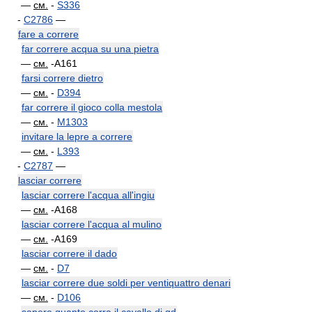
—
см.
-
S336
-
C2786
—
fare a correre
far correre acqua su una pietra
—
см.
-A161
farsi correre dietro
—
см.
-
D394
far correre il gioco colla mestola
—
см.
-
M1303
invitare la lepre a correre
—
см.
-
L393
-
C2787
—
lasciar correre
lasciar correre l'acqua all'ingiu
—
см.
-A168
lasciar correre l'acqua al mulino
—
см.
-A169
lasciar correre il dado
—
см.
-
D7
lasciar correre due soldi per ventiquattro denari
—
см.
-
D106