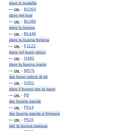
dare in budella
—
см.
-
B1363
dare nel bue
—
см.
-
B1380
dare la buona
—
см.
-
B1446
dare la buona fortuna
—
см.
-
F1122
dare (a) buon gioco
—
см.
-
G482
dare la buona mano
—
см.
-
M575
dar buon odore di sé
—
см.
-
O261
dare il buono per la pace
—
см.
-
P8
dar buone parole
—
см.
-
P514
dar buone parole e friggere
—
см.
-
P515
dar la buona pasqua