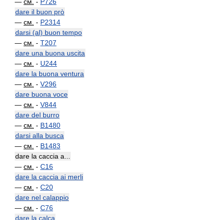
—
см.
-
P726
dare il buon prò
—
см.
-
P2314
darsi (al) buon tempo
—
см.
-
T207
dare una buona uscita
—
см.
-
U244
dare la buona ventura
—
см.
-
V296
dare buona voce
—
см.
-
V844
dare del burro
—
см.
-
B1480
darsi alla busca
—
см.
-
B1483
dare la caccia a...
—
см.
-
C16
dare la caccia ai merli
—
см.
-
C20
dare nel calappio
—
см.
-
C76
dare la calca