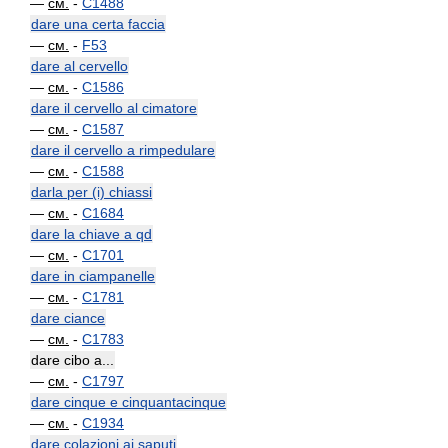
—
см.
-
C1488
dare una certa faccia
—
см.
-
F53
dare al cervello
—
см.
-
C1586
dare il cervello al cimatore
—
см.
-
C1587
dare il cervello a rimpedulare
—
см.
-
C1588
darla per (i) chiassi
—
см.
-
C1684
dare la chiave a qd
—
см.
-
C1701
dare in ciampanelle
—
см.
-
C1781
dare ciance
—
см.
-
C1783
dare cibo a...
—
см.
-
C1797
dare cinque e cinquantacinque
—
см.
-
C1934
dare colazioni ai saputi