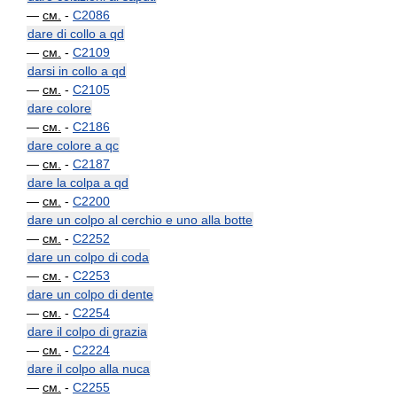
—
см.
-
C2086
dare di collo a qd
—
см.
-
C2109
darsi in collo a qd
—
см.
-
C2105
dare colore
—
см.
-
C2186
dare colore a qc
—
см.
-
C2187
dare la colpa a qd
—
см.
-
C2200
dare un colpo al cerchio e uno alla botte
—
см.
-
C2252
dare un colpo di coda
—
см.
-
C2253
dare un colpo di dente
—
см.
-
C2254
dare il colpo di grazia
—
см.
-
C2224
dare il colpo alla nuca
—
см.
-
C2255