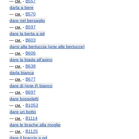
—
см.
-
B557
darla a bere
—
см.
-
B570
dare nel bersaglio
—
см.
-
B597
dare la berta a qd
—
см.
-
B603
darsi alla bertuccia (или alle bertucce)
—
см.
-
B606
dare la biada all'asino
—
см.
-
B638
darla bianca
—
см.
-
B677
dare di (или il) bianco
—
см.
-
B697
dare bossoletti
—
см.
-
B1053
dare un botto
—
см.
-
B1114
dare le brache alla moglie
—
см.
-
B1125
dare il braccio a qd