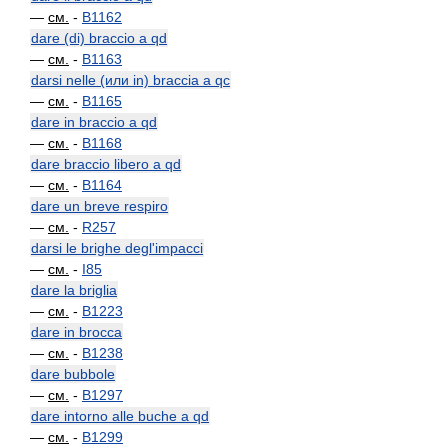
—
см.
-
B1162
dare (di) braccio a qd
—
см.
-
B1163
darsi nelle (или in) braccia a qc
—
см.
-
B1165
dare in braccio a qd
—
см.
-
B1168
dare braccio libero a qd
—
см.
-
B1164
dare un breve respiro
—
см.
-
R257
darsi le brighe degl'impacci
—
см.
-
I85
dare la briglia
—
см.
-
B1223
dare in brocca
—
см.
-
B1238
dare bubbole
—
см.
-
B1297
dare intorno alle buche a qd
—
см.
-
B1299