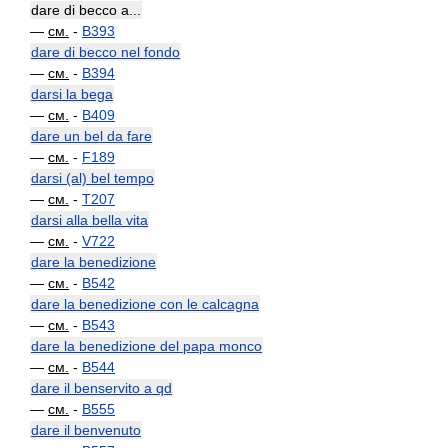
dare di becco a...
—
см.
-
B393
dare di becco nel fondo
—
см.
-
B394
darsi la bega
—
см.
-
B409
dare un bel da fare
—
см.
-
F189
darsi (al) bel tempo
—
см.
-
T207
darsi alla bella vita
—
см.
-
V722
dare la benedizione
—
см.
-
B542
dare la benedizione con le calcagna
—
см.
-
B543
dare la benedizione del papa monco
—
см.
-
B544
dare il benservito a qd
—
см.
-
B555
dare il benvenuto