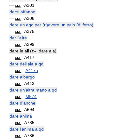
—
см.
-A301
darsi affanno
—
см.
-A308
dare un ago per (ri)avere un palo (di ferro)
—
см.
-A375
dar l'aIre
—
см.
-A399
dare le ali (тж. dare ala)
—
см.
-A417
dare dell'ala a qd
—
см.
-
A417a
dare albergo
—
см.
-A443
dare un'altra mano a qd
—
см.
-
M574
dare d'anche
—
см.
-A694
dare anima
—
см.
-A785
dare l'anima a qd
—
см.
-A786