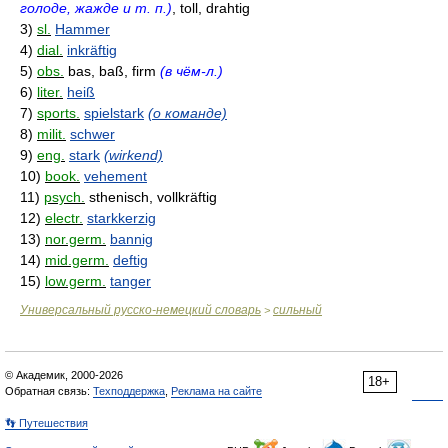
голоде, жажде и т. п.)
, toll, drahtig
3)
sl.
Hammer
4)
dial.
inkräftig
5)
obs.
bas, baß, firm
(в чём-л.)
6)
liter.
heiß
7)
sports.
spielstark
(о команде)
8)
milit.
schwer
9)
eng.
stark
(wirkend)
10)
book.
vehement
11)
psych.
sthenisch, vollkräftig
12)
electr.
starkkerzig
13)
nor.germ.
bannig
14)
mid.germ.
deftig
15)
low.germ.
tanger
Универсальный русско-немецкий словарь
сильный
>
© Академик, 2000-2026
18+
Обратная связь:
Техподдержка
,
Реклама на сайте
👣 Путешествия