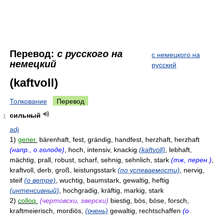
Перевод:
с русского на
с немецкого на
немецкий
русский
(kaftvoll)
Толкование
Перевод
сильный
1
adj
1)
gener.
bärenhaft, fest, grändig, handfest, herzhaft, herzhaft
(напр., о голоде)
, hoch, intensiv, knackig
(kaftvoll)
, lebhaft,
mächtig, prall, robust, scharf, sehnig, sehnlich, stark
(тж, перен.)
,
kraftvoll, derb, groß, leistungsstark
(по успеваемости)
, nervig,
steif
(о ветре)
, wuchtig, baumstark, gewaltig, heftig
(интенсивный)
, hochgradig, kräftig, markig, stark
2)
colloq.
(чертовски, зверски)
biestig, bös, böse, forsch,
kraftmeierisch, mordiös,
(очень)
gewaltig, rechtschaffen
(о