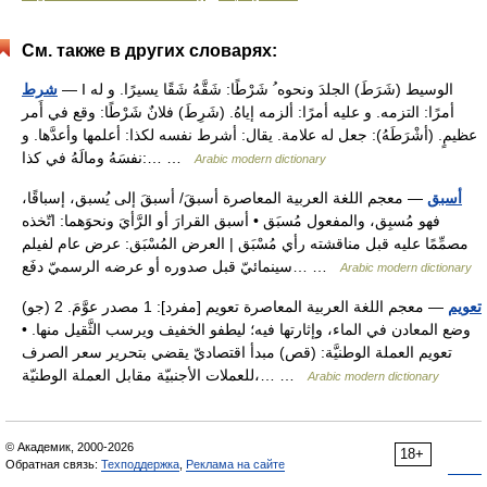
См. также в других словарях:
— I الوسيط (شَرَطَ) الجلدَ ونحوه ُ شَرْطًا: شَقَّهُ شَقًا يسيرًا. و له
شرط
أمرًا: التزمه. و عليه أمرًا: ألزمه إياهُ. (شَرِطَ) فلانٌ شَرْطًا: وقع في أَمر
عظيمٍ. (أشْرَطَهُ): جعل له علامة. يقال: أشرط نفسه لكذا: أعلمها وأعدَّها. و
نفسَهُ ومالَهُ في كذا:… …
Arabic modern dictionary
أسبق
— معجم اللغة العربية المعاصرة أسبقَ/ أسبقَ إلى يُسبق، إسباقًا،
فهو مُسبِق، والمفعول مُسبَق • أسبق القرارَ أو الرَّأيَ ونحوَهما: اتّخذه
مصمِّمًا عليه قبل مناقشته رأي مُسْبَق | العرض المُسْبَق: عرض عام لفيلم
سينمائيّ قبل صدوره أو عرضه الرسميّ دفَع… …
Arabic modern dictionary
تعويم
— معجم اللغة العربية المعاصرة تعويم [مفرد]: 1 مصدر عوَّمَ. 2 (جو)
وضع المعادن في الماء، وإثارتها فيه؛ ليطفو الخفيف ويرسب الثَّقيل منها. •
تعويم العملة الوطنيَّة: (قص) مبدأ اقتصاديّ يقضي بتحرير سعر الصرف
للعملات الأجنبيّة مقابل العملة الوطنيّة،… …
Arabic modern dictionary
© Академик, 2000-2026
18+
Обратная связь:
Техподдержка
,
Реклама на сайте