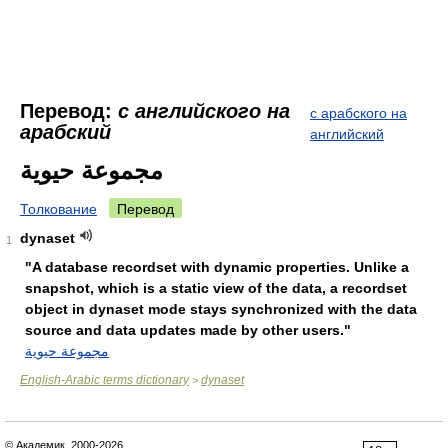
Перевод:
с английского на
с арабского на
арабский
английский
مجموعة حيوية
Толкование
Перевод
dynaset
1
"A database recordset with dynamic properties. Unlike a
snapshot, which is a static view of the data, a recordset
object in dynaset mode stays synchronized with the data
source and data updates made by other users."
مجموعة حيوية
English-Arabic terms dictionary
dynaset
>
© Академик, 2000-2026