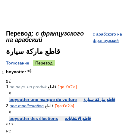
Перевод:
с французского
с арабского на
на арабский
французский
قاطع ماركة سيارة
Толкование
Перевод
boycotter
1
v
t
1
un pays, un produit
قاطع
['qaːtʼaʔʼa]
◊
boycotter une marque de voiture
—
قاطع ماركة سيارة
2
une manifestation
قاطع
['qaːtʼaʔʼa]
◊
boycotter des élections
—
قاطع الانتخابات
* * *
v
t