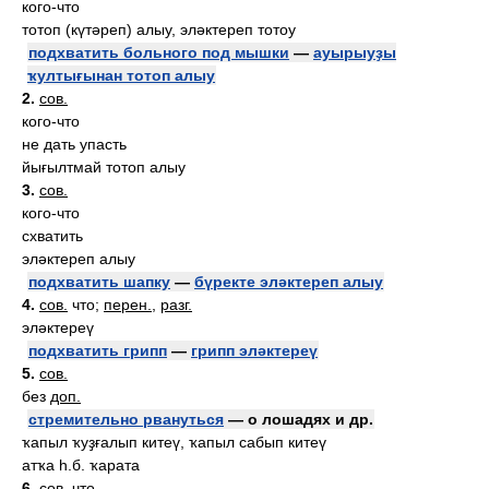
кого-что
тотоп (күтәреп) алыу, эләктереп тотоу
подхватить больного под мышки
—
ауырыуҙы
ҡултығынан тотоп алыу
2.
сов.
кого-что
не дать упасть
йығылтмай тотоп алыу
3.
сов.
кого-что
схватить
эләктереп алыу
подхватить шапку
—
бүректе эләктереп алыу
4.
сов.
что;
перен.
,
разг.
эләктереү
подхватить грипп
—
грипп эләктереү
5.
сов.
без
доп.
стремительно рвануться
— о лошадях и др.
ҡапыл ҡуҙғалып китеү, ҡапыл сабып китеү
атҡа һ.б. ҡарата
6.
сов.
что