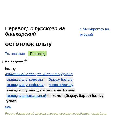
Перевод:
с русского на
с башкирского на
башкирский
русский
өҫтөнлөк алыу
Толкование
Перевод
выкидыш
1
һалыу
ваҡытынан алда үле килеш тыуҙырыу
выкидыш у коровы
—
быҙау һалыу
выкидыш у кобылы
—
ҡолон һалыу
выкидыш у овец, коз — бәрәс һалыу
выкидыш повальный
— ҡолон (быҙау, бәрәс) һалыу
үләте
сир
Русско-башкирский словарь терминов животноводства
выкидыш
>