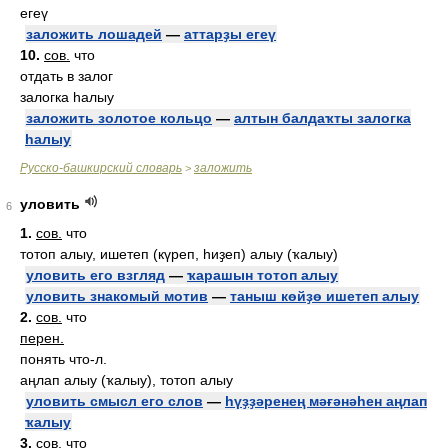
егеү
заложить лошадей
—
аттарҙы егеү
10.
сов.
что
отдать в залог
залогка һалыу
заложить золотое кольцо
—
алтын балдаҡты залогка
һалыу
Русско-башкирский словарь
заложить
>
уловить
6
1.
сов.
что
тотоп алыу, ишетеп (күреп, һиҙеп) алыу (ҡалыу)
уловить его взгляд
—
ҡарашын тотоп алыу
уловить знакомый мотив
—
таныш көйҙө ишетеп алыу
2.
сов.
что
перен.
понять что-л.
аңлап алыу (ҡалыу), тотоп алыу
уловить смысл его слов
—
һүҙҙәренең мәғәнәһен аңлап
ҡалыу
3.
сов.
что