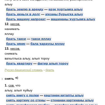
алыу
брать землю в аренду
—
ерҙе ҡуртымға алыу
брать деньги в долг
—
аҡсаны бурысҡа алыу
брать машину напрокат
—
машинаны ҡуртымға алыу
12.
несов.
нанимать
яллау
брать такси
—
такси яллау
брать няню
—
бала ҡараусы яллау
13.
несов.
снимать
ваҡытлыса алыу, алып тороу
брать квартиру
—
фатир алып тороу
Русско-башкирский словарь
брать
>
снять
3
1.
сов.
что
алыу, алып ҡуйыу
снять книгу с полки
—
кәштәнән китапты алыу
снять картину со стены
—
стенанан картинаны алыу