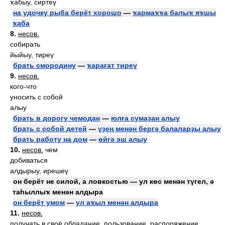
ҡабыу, сиртеү
на удочку рыба берёт хорошо
—
ҡармаҡҡа балыҡ яҡшы
ҡаба
8.
несов.
собирать
йыйыу, тиреү
брать смородину
—
ҡарағат тиреү
9.
несов.
кого-что
уносить с собой
алыу
брать в дорогу чемодан
—
юлға сумаҙан алыу
брать с собой детей
—
үҙең менән бергә балаларҙы алыу
брать работу на дом
—
өйгә эш алыу
10.
несов.
чем
добиваться
алдырыу, ирешеү
он берёт не силой, а ловкостью — ул көс менән түгел, ә
таһыллыҡ менән алдыра
он берёт умом
—
ул аҡыл менән алдыра
11.
несов.
получать в своё обладание, пользование, распоряжение