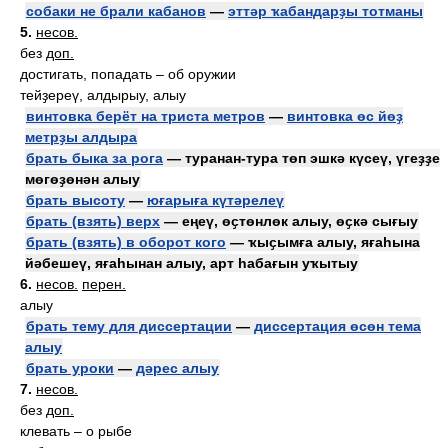
собаки не брали кабанов
—
эттәр ҡабандарҙы тотманы
5.
несов.
без
доп.
достигать, попадать – об оружии
тейҙереү, алдырыу, алыу
винтовка берёт на триста метров
—
винтовка өс йөҙ
метрҙы алдыра
брать быка за рога
— туранан-тура төп эшкә күсеү, үгеҙҙе
мөгөҙөнән алыу
брать высоту
—
юғарыға күтәрелеү
брать (взять) верх
— еңеү, өҫтөнлөк алыу, өҫкә сығыу
брать (взять) в оборот кого
— ҡыҫымға алыу, яғаһына
йәбешеү, яғаһынан алыу, арт һабағын уҡытыу
6.
несов.
перен.
алыу
брать тему для диссертации
—
диссертация өсөн тема
алыу
брать уроки
—
дәрес алыу
7.
несов.
без
доп.
клевать – о рыбе