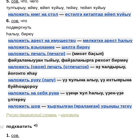
5.
сов.
что, чего
тултырыу, өйөү, өйөп ҡуйыу, тейәү, тейәп ҡуйыу
наложить книг на стол
—
өҫтәлгә китаптар өйөп ҡуйыу
6.
сов.
что
подвергнуть
һалыу, биреү
наложить арест на имущество
—
мөлкәткә арест һалыу
наложить взыскание
—
шелтә биреү
наложить печать (печати)
— (мисәт баҫып)
файҙаланыуҙан тыйыу, файҙаланырға рөхсәт бирмәү
наложить (свою) печать (отпечаток)
— эҙ ҡалдырыу,
йоғонто яһау
наложить руку (лапу)
— үҙ ҡулына алыу, үҙ ихтыярына
буйһондороу
наложить на себя руки
— үҙеңә ҡул һалыу, үҙен-үҙе
үлтереү
наложить шов
—
ҡырҡылған (яраланған) урынды тегеү
Русско-башкирский словарь
наложить
>
подхватить
12
1.
сов.