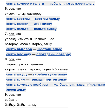
снять колесо с телеги
—
арбаның тәгәрмәсен алыу
6.
сов.
что
сисеү, һалыу, систереү
снять костюм
—
костюм һалыу
снять сапоги
—
итек сисеү
снять пальто
—
пальто сисеү
7.
сов.
что
упразднить что-л. назначенное
бөтөрөү, юҡҡа сығарыу, алыу
снять выговор
—
шелтәне алыу
снять блокаду
—
блокаданы бөтөрөү
8.
сов.
что
стирая, срезая, удалить
ҡырҡып (тунап, әрсеп, һөҙөп һ.б.) алыу
снять шкуру
—
тиреһен тунап алыу
снять грим
—
гримды һөртөп алыу
снять кожицу с колбасы
—
колбасаның тышын (ярыһын)
әрсеп алыу
9.
сов.
что
собрать
йыйыу, йыйып алыу