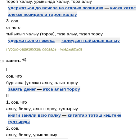
тороп ҡалыу, урынында ҡалыу, тора алыу
удержаться до вечера на старых позициях
—
кискә хәтле
элекке позицияла тороп ҡалыу
3.
сов.
от чего
тыйылып ҡалыу (тороу), түҙә алыу, түҙеп тороу
удержаться от смеха
—
көлөүҙән тыйылып ҡалыу
Русско-башкирский словарь
удержаться
>
занять
10
I
сов.
что
бурысҡа (үтескә) алыу, алып тороу
занять денег
—
аҡса алып тороу
II
1.
сов.
что
алыу, биләү, алып тороу, тултырыу
книги заняли всю полку
—
китаптар тотош кәштәне
тултырҙы
2.
сов.
алыу, биләү, урынлашыу