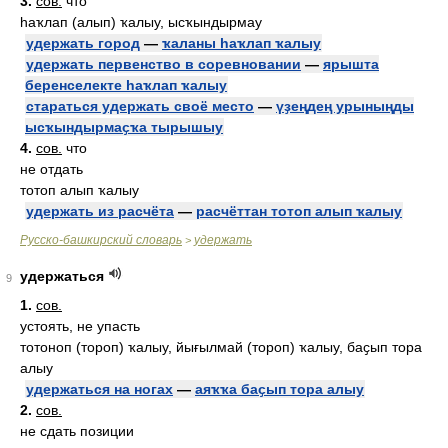
3.
сов.
что
һаҡлап (алып) ҡалыу, ысҡындырмау
удержать город
—
ҡаланы һаҡлап ҡалыу
удержать первенство в соревновании
—
ярышта
беренселекте һаҡлап ҡалыу
стараться удержать своё место
—
үҙеңдең урыныңды
ысҡындырмаҫҡа тырышыу
4.
сов.
что
не отдать
тотоп алып ҡалыу
удержать из расчёта
—
расчёттан тотоп алып ҡалыу
Русско-башкирский словарь
удержать
>
удержаться
9
1.
сов.
устоять, не упасть
тотоноп (тороп) ҡалыу, йығылмай (тороп) ҡалыу, баҫып тора
алыу
удержаться на ногах
—
аяҡҡа баҫып тора алыу
2.
сов.
не сдать позиции