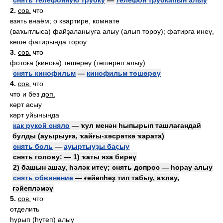
снять телефонную трубку
—
телефон трубкаһын алыу
2.
сов.
что
взять внаём; о квартире, комнате
(ваҡытлыса) файҙаланыуға алыу (алып тороу); фатирға инеү,
кеше фатирында тороу
3.
сов.
что
фотоға (киноға) төшөрөү (төшөрөп алыу)
снять кинофильм
—
кинофильм төшөрөү
4.
сов.
что
что и без
доп.
кәрт асыу
кәрт уйынында
как рукой сняло
— ҡул менән һыпырып ташлағандай
булды (ауырыуға, ҡайғы-хәсрәткә ҡарата)
снять боль
—
ауыртыуҙы баҫыу
снять голову: — 1) ҡаты яза биреү
2) башын ашау, һәләк итеү; снять допрос — һорау алыу
снять обвинение
— ғәйепһеҙ тип табыу, аҡлау,
ғәйепләмәү
5.
сов.
что
отделить
һурып (һүтеп) алыу