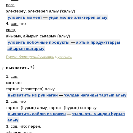
разг.
эләктереү, эләктереп алыу (ҡалыу)
уловить момент
—
уңай мәлде эләктереп алыу
4.
сов.
что
спец.
айырыу, айырып сығарыу (алыу)
уловить побочные продукты
—
артыҡ продукттарҙы
айырып сығарыу
Русско-башкирский словарь
уловить
>
выхватить
7
1.
сов.
кого-что
тартып (эләктереп) алыу
выхватить из рук наган
—
ҡулдан наганды тартып алыу
2.
сов.
что
тартып (һурып) алыу, тартып (һурып) сығарыу
выхватить саблю из ножен
—
ҡылысты ҡындан һурып
алыу
3.
сов.
что;
перен.
айырып алыу