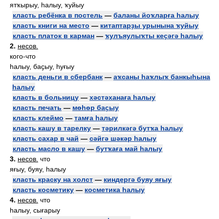
ятҡырыу, һалыу, ҡуйыу
класть ребёнка в постель
—
баланы йоҡларға һалыу
класть книги на место
—
китаптарҙы урынына ҡуйыу
класть платок в карман
—
ҡулъяулыҡты кеҫәгә һалыу
2.
несов.
кого-что
һалыу, баҫыу, һуғыу
класть деньги в сбербанк
—
аҡсаны һаҡлыҡ банкыһына
һалыу
класть в больницу
—
хәстәханаға һалыу
класть печать
—
мөһөр баҫыу
класть клеймо
—
тамға һалыу
класть кашу в тарелку
—
тәрилкәгә бутҡа һалыу
класть сахар в чай
—
сәйгә шәкәр һалыу
класть масло в кашу
—
бутҡаға май һалыу
3.
несов.
что
яғыу, буяу, һалыу
класть краску на холст
—
киндергә буяу яғыу
класть косметику
—
косметика һалыу
4.
несов.
что
һалыу, сығарыу