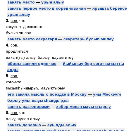
занять место
—
урын алыу
занять первое место в соревновании
—
ярышта беренсе
урын алыу
3.
сов.
что
какую-л. должность
булып эшләү
занять место секретаря
—
секретарь булып эшләү
4.
сов.
продлиться
ваҡыт(ты) алыу, барыу, дауам итеү
сборы заняли один час
—
йыйыныу бер сәғәт ваҡытты
алды
5.
сов.
кого-что
ҡыҙыҡһындырыу, мауыҡтырыу
его заняла мысль о поездке в Москву
—
уны Мәскәүгә
барыу уйы ҡыҙыҡһындырҙы
занять разговорами
—
хәбәр менән мауыҡтырыу
6.
сов.
что
алыу, яулап алыу
занять деревню
—
ауылды алыу