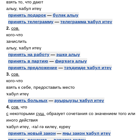
взять то, что дают
алыу, ҡабул итеү
принять подарок
—
бүләк алыу
принять телеграмму
—
телеграмма ҡабул итеү
2.
сов.
кого-что
зачислить
алыу, ҡабул итеү
принять на работу
—
эшкә алыу
принять в партию
—
фирҡәгә алыу
принять предложение
—
тәҡдимде ҡабул итеү
3.
сов.
кого-что
взять к себе, предоставить место
ҡабул итеү
принять больных
—
ауырыуҙы ҡабул итеү
4.
сов.
что
с
некоторыми
сущ.
образует сочетания со значением того или
иного действия
ҡабул итеү, -ға/-гә килеү, күреү
принять новый закон
—
яңы закон ҡабул итеү
принять решение
—
ҡарарға килеү