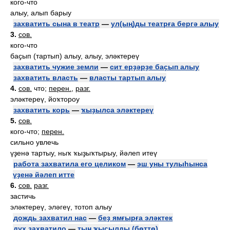
кого-что
алыу, алып барыу
захватить сына в театр
—
ул(ың)ды театрға бергә алыу
3.
сов.
кого-что
баҫып (тартып) алыу, алыу, эләктереү
захватить чужие земли
—
сит ерҙәрҙе баҫып алыу
захватить власть
—
власты тартып алыу
4.
сов.
что;
перен.
,
разг.
эләктереү, йоҡтороу
захватить корь
—
ҡыҙылса эләктереү
5.
сов.
кого-что;
перен.
сильно увлечь
үҙенә тартыу, ныҡ ҡыҙыҡтырыу, йәлеп итеү
работа захватила его целиком
—
эш уны тулыһынса
үҙенә йәлеп итте
6.
сов.
разг.
застичь
эләктереү, эләгеү, тотоп алыу
дождь захватил нас
—
беҙ ямғырға эләктек
дух захватило
—
тын ҡыҫылды (бөттө)