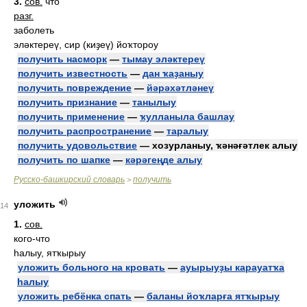
3.
сов.
что
разг.
заболеть
эләктереү, сир (киҙеү) йоҡтороу
получить насморк
—
тымау эләктереү
получить известность
—
дан ҡаҙаныу
получить повреждение
—
йәрәхәтләнеү
получить признание
—
танылыу
получить применение
—
ҡулланыла башлау
получить распространение
—
таралыу
получить удовольствие
— хозурланыу, ҡәнәғәтлек алыу
получить по шапке
—
кәрәгеңде алыу
Русско-башкирский словарь
получить
>
уложить
14
1.
сов.
кого-что
һалыу, ятҡырыу
уложить больного на кровать
—
ауырыуҙы карауатҡа
һалыу
уложить ребёнка спать
—
баланы йоҡларға ятҡырыу