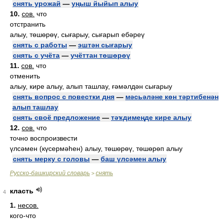
снять урожай
—
уңыш йыйып алыу
10.
сов.
что
отстранить
алыу, төшөрөү, сығарыу, сығарып ебәреү
снять с работы
—
эштән сығарыу
снять с учёта
—
учёттан төшөрөү
11.
сов.
что
отменить
алыу, кире алыу, алып ташлау, ғәмәлдән сығарыу
снять вопрос с повестки дня
—
мәсьәләне көн тәртибенән
алып ташлау
снять своё предложение
—
тәҡдимеңде кире алыу
12.
сов.
что
точно воспроизвести
үлсәмен (күсермәһен) алыу, төшөрөү, төшөрөп алыу
снять мерку с головы
—
баш үлсәмен алыу
Русско-башкирский словарь
снять
>
класть
4
1.
несов.
кого-что