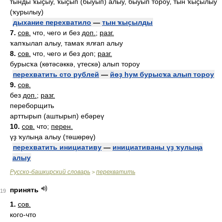
тынды ҡыҫыу, ҡыҫып (быуып) алыу, быуып тороу, тын ҡыҫылыу
(ҡурылыу)
дыхание перехватило
—
тын ҡыҫылды
7.
сов.
что, чего и без
доп.
;
разг.
ҡапҡылап алыу, тамаҡ ялғап алыу
8.
сов.
что, чего и без доп;
разг.
бурысҡа (көтәсәккә, үтескә) алып тороу
перехватить сто рублей
—
йөҙ һум бурысҡа алып тороу
9.
сов.
без
доп.
;
разг.
переборщить
арттырып (аштырып) ебәреү
10.
сов.
что;
перен.
үҙ ҡулыңа алыу (төшөрөү)
перехватить инициативу
—
инициативаны үҙ ҡулыңа
алыу
Русско-башкирский словарь
перехватить
>
принять
19
1.
сов.
кого-что