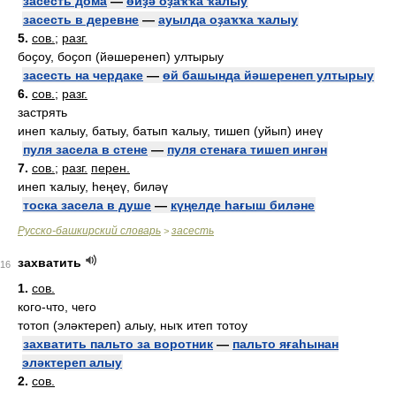
засесть дома
—
өйҙә оҙаҡҡа ҡалыу
засесть в деревне
—
ауылда оҙаҡҡа ҡалыу
5.
сов.
;
разг.
боҫоу, боҫоп (йәшеренеп) ултырыу
засесть на чердаке
—
өй башында йәшеренеп ултырыу
6.
сов.
;
разг.
застрять
инеп ҡалыу, батыу, батып ҡалыу, тишеп (уйып) инеү
пуля засела в стене
—
пуля стенаға тишеп ингән
7.
сов.
;
разг.
перен.
инеп ҡалыу, һеңеү, биләү
тоска засела в душе
—
күңелде һағыш биләне
Русско-башкирский словарь
засесть
>
захватить
16
1.
сов.
кого-что, чего
тотоп (эләктереп) алыу, ныҡ итеп тотоу
захватить пальто за воротник
—
пальто яғаһынан
эләктереп алыу
2.
сов.