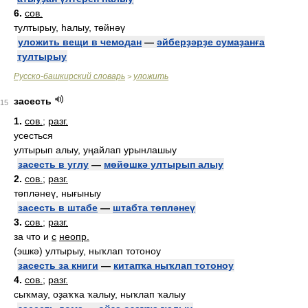
6.
сов.
тултырыу, һалыу, төйнәү
уложить вещи в чемодан
—
әйберҙәрҙе сумаҙанға
тултырыу
Русско-башкирский словарь
уложить
>
засесть
15
1.
сов.
;
разг.
усесться
ултырып алыу, уңайлап урынлашыу
засесть в углу
—
мөйөшкә ултырып алыу
2.
сов.
;
разг.
төпләнеү, нығыныу
засесть в штабе
—
штабта төпләнеү
3.
сов.
;
разг.
за что и
с
неопр.
(эшкә) ултырыу, ныҡлап тотоноу
засесть за книги
—
китапҡа ныҡлап тотоноу
4.
сов.
;
разг.
сыҡмау, оҙаҡҡа ҡалыу, ныҡлап ҡалыу