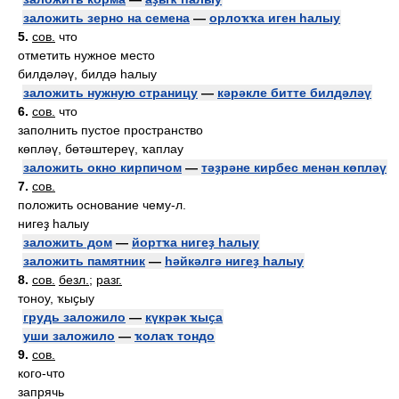
заложить зерно на семена
—
орлоҡҡа иген һалыу
5.
сов.
что
отметить нужное место
билдәләү, билдә һалыу
заложить нужную страницу
—
кәрәкле битте билдәләү
6.
сов.
что
заполнить пустое пространство
көпләү, бөтәштереү, ҡаплау
заложить окно кирпичом
—
тәҙрәне кирбес менән көпләү
7.
сов.
положить основание чему-л.
нигеҙ һалыу
заложить дом
—
йортҡа нигеҙ һалыу
заложить памятник
—
һәйкәлгә нигеҙ һалыу
8.
сов.
безл.
;
разг.
тоноу, ҡыҫыу
грудь заложило
—
күкрәк ҡыҫа
уши заложило
—
ҡолаҡ тондо
9.
сов.
кого-что
запрячь