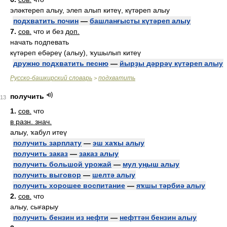
эләктереп алыу, элеп алып китеү, күтәреп алыу
подхватить почин
—
башланғысты күтәреп алыу
7.
сов.
что и без
доп.
начать подпевать
күтәреп ебәреү (алыу), ҡушылып китеү
дружно подхватить песню
—
йырҙы дәррәү күтәреп алыу
Русско-башкирский словарь
подхватить
>
получить
13
1.
сов.
что
в разн. знач.
алыу, ҡабул итеү
получить зарплату
—
эш хаҡы алыу
получить заказ
—
заказ алыу
получить большой урожай
—
мул уңыш алыу
получить выговор
—
шелтә алыу
получить хорошее воспитание
—
яҡшы тәрбиә алыу
2.
сов.
что
алыу, сығарыу
получить бензин из нефти
—
нефттән бензин алыу