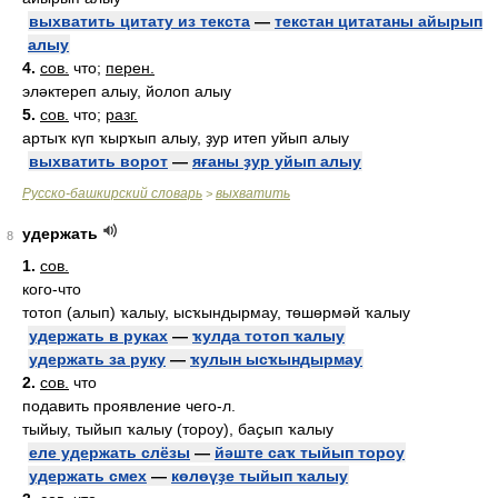
выхватить цитату из текста
—
текстан цитатаны айырып
алыу
4.
сов.
что;
перен.
эләктереп алыу, йолоп алыу
5.
сов.
что;
разг.
артыҡ күп ҡырҡып алыу, ҙур итеп уйып алыу
выхватить ворот
—
яғаны ҙур уйып алыу
Русско-башкирский словарь
выхватить
>
удержать
8
1.
сов.
кого-что
тотоп (алып) ҡалыу, ысҡындырмау, төшөрмәй ҡалыу
удержать в руках
—
ҡулда тотоп ҡалыу
удержать за руку
—
ҡулын ысҡындырмау
2.
сов.
что
подавить проявление чего-л.
тыйыу, тыйып ҡалыу (тороу), баҫып ҡалыу
еле удержать слёзы
—
йәште саҡ тыйып тороу
удержать смех
—
көлөүҙе тыйып ҡалыу