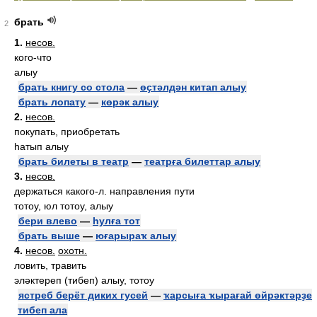
брать
2
1.
несов.
кого-что
алыу
брать книгу со стола
—
өҫтәлдән китап алыу
брать лопату
—
көрәк алыу
2.
несов.
покупать, приобретать
һатып алыу
брать билеты в театр
—
театрға билеттар алыу
3.
несов.
держаться какого-л. направления пути
тотоу, юл тотоу, алыу
бери влево
—
һулға тот
брать выше
—
юғарыраҡ алыу
4.
несов.
охотн.
ловить, травить
эләктереп (тибеп) алыу, тотоу
ястреб берёт диких гусей
—
ҡарсыға ҡырағай өйрәктәрҙе
тибеп ала