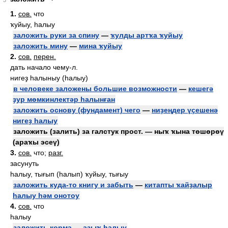
5
1.
сов.
что
ҡуйыу, һалыу
заложить руки за спину
—
ҡулды артҡа ҡуйыу
заложить мину
—
мина ҡуйыу
2.
сов.
перен.
дать начало чему-л.
нигеҙ һалыныу (һалыу)
в человеке заложены большие возможности
—
кешегә
ҙур мөмкинлектәр һалынған
заложить основу (фундамент) чего
—
ниҙеңдер үҫешенә
нигеҙ һалыу
заложить (залить) за галстук прост. — ныҡ ҡына төшөрөү
(араҡы эсеү)
3.
сов.
что;
разг.
засунуть
һалыу, тығып (һалып) ҡуйыу, тығыу
заложить куда-то книгу и забыть
—
китапты ҡайҙалыр
һалыу һәм онотоу
4.
сов.
что
һалыу
заложить корма
—
аҙыҡ һалыу