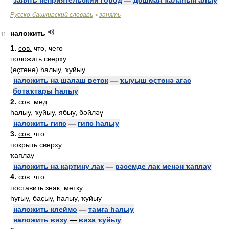
занять неприятельский город
—
дошман ҡалаһын алыу
Русско-башкирский словарь
занять
>
наложить
11
1.
сов.
что, чего
положить сверху
(өҫтөнә) һалыу, ҡуйыу
наложить на шалаш веток
—
ҡыуыш өҫтөнә ағас
ботаҡтары һалыу
2.
сов.
мед.
һалыу, ҡуйыу, ябыу, бәйләү
наложить гипс
—
гипс һалыу
3.
сов.
что
покрыть сверху
ҡаплау
наложить на картину лак
—
рәсемде лак менән ҡаплау
4.
сов.
что
поставить знак, метку
һуғыу, баҫыу, һалыу, ҡуйыу
наложить клеймо
—
тамға һалыу
наложить визу
—
виза ҡуйыу