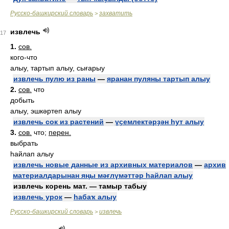
Русско-башкирский словарь
захватить
>
извлечь
17
1.
сов.
кого-что
алыу, тартып алыу, сығарыу
извлечь пулю из раны
—
яранан пуляны тартып алыу
2.
сов.
что
добыть
алыу, эшкәртеп алыу
извлечь сок из растений
—
үҫемлектәрҙән һут алыу
3.
сов.
что;
перен.
выбрать
һайлап алыу
извлечь новые данные из архивных материалов
—
архив
материалдарынан яңы мәғлүмәттәр һайлап алыу
извлечь корень мат. — тамыр табыу
извлечь урок
—
һабаҡ алыу
Русско-башкирский словарь
извлечь
>