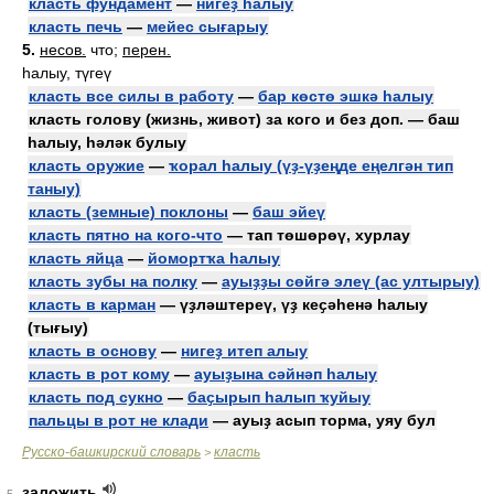
класть фундамент
—
нигеҙ һалыу
класть печь
—
мейес сығарыу
5.
несов.
что;
перен.
һалыу, түгеү
класть все силы в работу
—
бар көстө эшкә һалыу
класть голову (жизнь, живот) за кого и без доп. — баш
һалыу, һәләк булыу
класть оружие
—
ҡорал һалыу (үҙ-үҙеңде еңелгән тип
таныу)
класть (земные) поклоны
—
баш эйеү
класть пятно на кого-что
— тап төшөрөү, хурлау
класть яйца
—
йомортҡа һалыу
класть зубы на полку
—
ауыҙҙы сөйгә элеү (ас ултырыу)
класть в карман
— үҙләштереү, үҙ кеҫәһенә һалыу
(тығыу)
класть в основу
—
нигеҙ итеп алыу
класть в рот кому
—
ауыҙына сәйнәп һалыу
класть под сукно
—
баҫырып һалып ҡуйыу
пальцы в рот не клади
— ауыҙ асып торма, уяу бул
Русско-башкирский словарь
класть
>
заложить