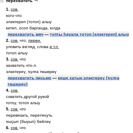
перехватить
18
1.
сов.
кого-что
эләктереп (тотоп) алыу
китеп, осоп барғанда, юлда
перехватить мяч
—
тупты һауала тотоп (эләктереп) алыу
2.
сов.
что;
перен.
уловить взгляд, слова
и т.п.
тотоп алыу
3.
сов.
что
захватить что-л.
эләктереү, ҡулға төшөрөү
перехватить письмо
—
кеше хатын эләктереү (ҡулға
төшөрөү)
4.
сов.
схватить другой рукой
тотоу, тотоп алыу
5.
сов.
что
перевязать, перетянуть
ҡыҫып (быуып) бәйләү
6.
сов.
что