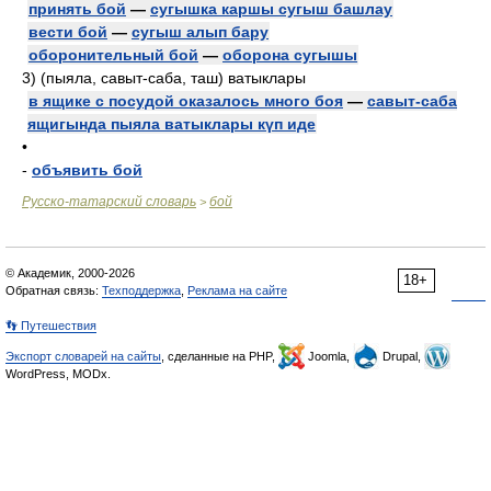
принять бой
—
сугышка каршы сугыш башлау
вести бой
—
сугыш алып бару
оборонительный бой
—
оборона сугышы
3)
(пыяла, савыт-саба, таш) ватыклары
в ящике с посудой оказалось много боя
—
савыт-саба
ящигында пыяла ватыклары күп иде
•
-
объявить бой
Русско-татарский словарь
бой
>
© Академик, 2000-2026
18+
Обратная связь:
Техподдержка
,
Реклама на сайте
👣 Путешествия
Экспорт словарей на сайты
, сделанные на PHP,
Joomla,
Drupal,
WordPress, MODx.