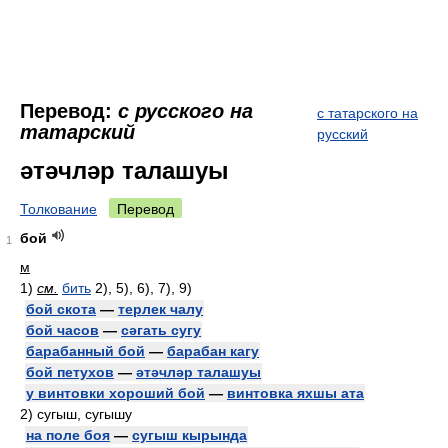
Перевод:
с русского на
с татарского на
татарский
русский
әтәчләр талашуы
Толкование
Перевод
бой
1
м
1)
см.
бить
2), 5), 6), 7), 9)
бой скота
—
терлек чалу
бой часов
—
сәгать сугу
барабанный бой
—
барабан кагу
бой петухов
—
әтәчләр талашуы
у винтовки хороший бой
—
винтовка яхшы ата
2)
сугыш, сугышу
на поле боя
—
сугыш кырында