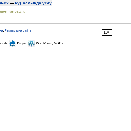
чьих
—
күҙ
алдында
үҫеү
варь
вырасти
>
ка
,
Реклама на сайте
18+
omla,
Drupal,
WordPress, MODx.