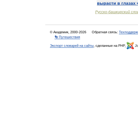
вырасти
в
глазах
Русско
-
башкирский
сло
© Академик, 2000-2026
Обратная связь:
Техподдерж
👣 Путешествия
Экспорт словарей на сайты
, сделанные на PHP,
Jo