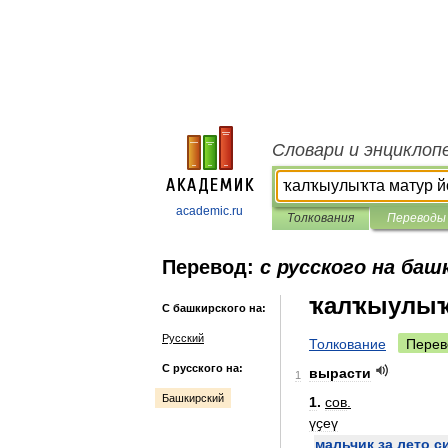
Словари и энциклоп
academic.ru
Толкования
Переводы
Перевод:
с русского на баш
ҡалҡыулыҡ
С башкирского на:
Русский
Толкование
Перев
С русского на:
вырасти
1
Башкирский
1
.
сов
.
үҫеү
мальчик
за
лето
с