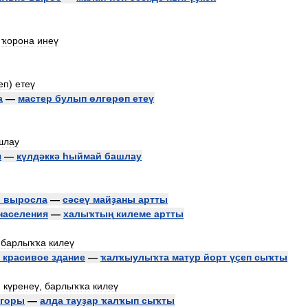
ҡорона
инеү
еп
)
етеү
а
—
мастер
булып
өлгөрөп
етеү
шлау
я
—
күлдәккә
һыймай
башлау
ь
выросла
—
сәсеү
майҙаны
артты
населения
—
халыҡтың
килеме
артты
,
барлыҡҡа
килеү
красивое
здание
—
ҡалҡыулыҡта
матур
йорт
үҫеп
сыҡты
,
күренеү
,
барлыҡҡа
килеү
горы
—
алда
тауҙар
ҡалҡып
сыҡты