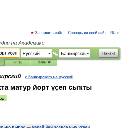
Запомнить сайт
Словарь на свой сайт
RU
едии на Академике
Найти!
Книги
Игры ⚽
кирский
с башкирского на русский
та матур йорт үҫеп сыҡты
од
ильно
вырос
—
малай
йәй
эсендә
ныҡ
үҫкән