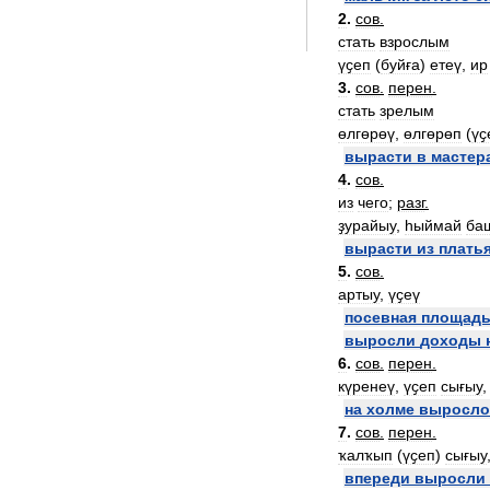
2
.
сов
.
стать
взрослым
үҫеп
(
буйға
)
етеү
,
ир
3
.
сов
.
перен
.
стать
зрелым
өлгөрөү
,
өлгөрөп
(
үҫ
вырасти
в
мастер
4
.
сов
.
из
чего
;
разг
.
ҙурайыу
,
һыймай
ба
вырасти
из
плать
5
.
сов
.
артыу
,
үҫеү
посевная
площад
выросли
доходы
6
.
сов
.
перен
.
күренеү
,
үҫеп
сығыу
на
холме
выросло
7
.
сов
.
перен
.
ҡалҡып
(
үҫеп
)
сығыу
впереди
выросли