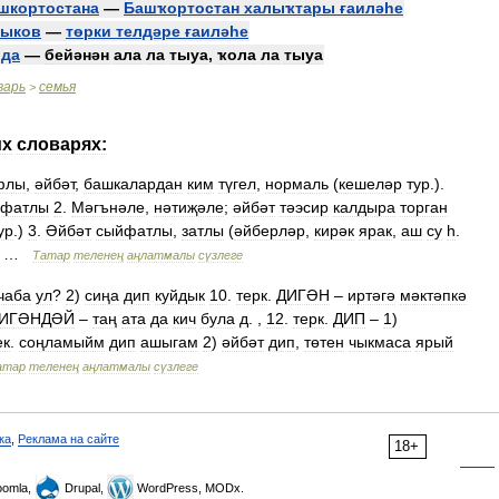
шкортостана
—
Башҡортостан
халыҡтары
ғаиләһе
зыков
—
төрки
телдәре
ғаиләһе
ода
—
бейәнән
ала
ла
тыуа
,
ҡола
ла
тыуа
варь
семья
>
их
словарях:
флы
,
әйбәт
,
башкалардан
ким
түгел
,
нормаль
(
кешеләр
тур
.).
йфатлы
2
.
Мәгънәле
,
нәтиҗәле
;
әйбәт
тәэсир
калдыра
торган
ур
.)
3
.
Әйбәт
сыйфатлы
,
затлы
(
әйберләр
,
кирәк
ярак
,
аш
су
һ
.
 …
Татар
теленең
аңлатмалы
сүзлеге
чаба
ул
?
2
)
сиңа
дип
куйдык
10
.
терк
.
ДИГӘН
–
иртәгә
мәктәпкә
ИГӘНДӘЙ
–
таң
ата
да
кич
була
д
. ,
12
.
терк
.
ДИП
–
1
)
ек
.
соңламыйм
дип
ашыгам
2
)
әйбәт
дип
,
төтен
чыкмаса
ярый
атар
теленең
аңлатмалы
сүзлеге
ка
,
Реклама на сайте
18+
omla,
Drupal,
WordPress, MODx.