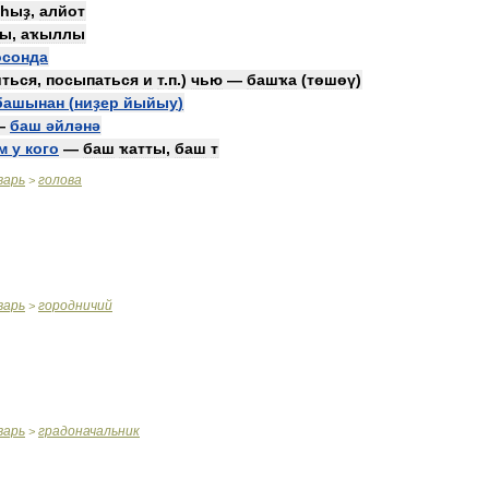
һыҙ
,
алйот
лы
,
аҡыллы
осонда
ться
,
посыпаться
и
т
.
п
.)
чью
—
башҡа
(
төшөү
)
башынан
(
ниҙер
йыйыу
)
—
баш
әйләнә
м
у
кого
—
баш
ҡатты
,
баш
т
варь
голова
>
варь
городничий
>
варь
градоначальник
>