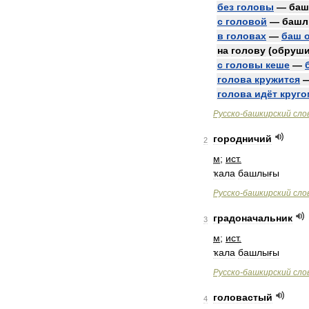
без
головы
—
баш
с
головой
—
баш
в
головах
—
баш
на
голову
(
обруши
с
головы
кеше
—
голова
кружится
голова
идёт
круго
Русско
-
башкирский
сло
городничий
2
м
;
ист
.
ҡала
башлығы
Русско
-
башкирский
сло
градоначальник
3
м
;
ист
.
ҡала
башлығы
Русско
-
башкирский
сло
головастый
4