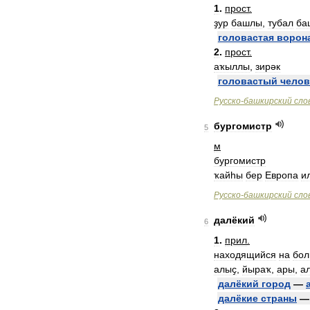
1
.
прост
.
ҙур
башлы
,
тубал
ба
головастая
ворон
2
.
прост
.
аҡыллы
,
зирәк
головастый
челов
Русско
-
башкирский
сло
бургомистр
5
м
бургомистр
ҡайһы
бер
Европа
и
Русско
-
башкирский
сло
далёкий
6
1
.
прил
.
находящийся
на
бо
алыҫ
,
йыраҡ
,
ары
,
а
далёкий
город
—
далёкие
страны