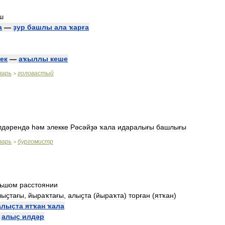
ш
а
—
ҙур
башлы
ала
ҡарға
ек
—
аҡыллы
кеше
варь
головастый
>
лдәрендә
һәм
элекке
Рәсәйҙә
ҡала
идаралығы
башлығы
варь
бургомистр
>
льшом
расстоянии
лыҫтағы
,
йыраҡтағы
,
алыҫта
(
йыраҡта
)
торған
(
ятҡан
)
алыҫта
ятҡан
ҡала
—
алыҫ
илдәр