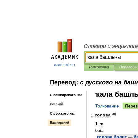
Словари и энциклоп
academic.ru
Толкования
Переводы
Перевод:
с русского на баш
ҡала башл
С башкирского на:
Русский
Толкование
Перев
С русского на:
голова
1
Башкирский
1
.
ж
баш
голова
болит
—
б