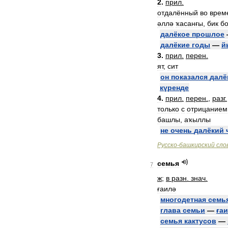
2
.
прил
.
отдалённый
во
врем
әллә
ҡасанғы
,
бик
б
далёкое
прошлое
далёкие
годы
—
й
3
.
прил
.
перен
.
ят
,
сит
он
показался
далё
күренде
4
.
прил
.
перен
.
,
разг
.
только
с
отрицанием
башлы
,
аҡыллы
не
очень
далёкий
Русско
-
башкирский
сло
семья
7
ж
;
в
разн
.
знач
.
ғаилә
многодетная
семь
глава
семьи
—
ға
семья
кактусов
—