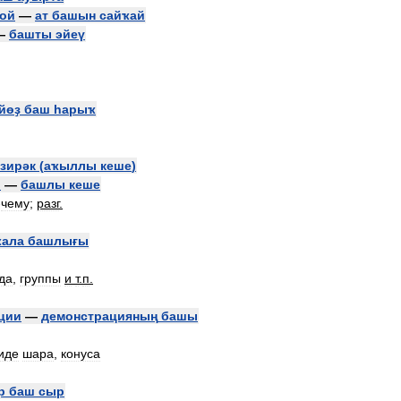
ой
—
ат
башын
сайҡай
—
башты
эйеү
йөҙ
баш
һарыҡ
зирәк
(
аҡыллы
кеше
)
й
—
башлы
кеше
-
чему
;
разг
.
ҡала
башлығы
да
,
группы
и
т
.
п
.
ции
—
демонстрацияның
башы
иде
шара
,
конуса
р
баш
сыр