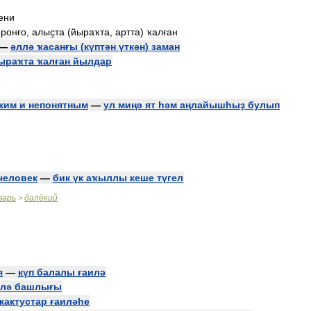
ени
оронғо
,
алыҫта
(
йыраҡта
,
артта
)
ҡалған
—
әллә
ҡасанғы
(
күптән
үткән
)
заман
ыраҡта
ҡалған
йылдар
ким
и
непонятным
—
ул
миңә
ят
һәм
аңлайышһыҙ
булып
человек
—
бик
үк
аҡыллы
кеше
түгел
варь
далёкий
>
я
—
күп
балалы
ғаилә
илә
башлығы
кактустар
ғаиләһе