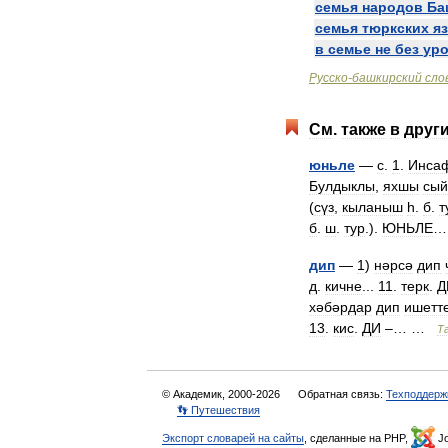
семья
народов
Ба
семья
тюркских
я
в
семье
не
без
ур
Русско
-
башкирский
сло
См
.
также
в
друг
юньле
—
с
.
1
.
Инса
Булдыклы
,
яхшы
сы
(
сүз
,
кыланыш
һ
.
б
.
т
б
.
ш
.
тур
.).
ЮНЬЛЕ
…
дип
—
1
)
нәрсә
дип
д
.
кичне
...
11
.
терк
.
Д
хәбәрдар
дип
ишетт
13
.
кис
.
ДИ
–… …
Т
© Академик, 2000-2026
Обратная связь:
Техподдерж
👣 Путешествия
Экспорт словарей на сайты
, сделанные на PHP,
Jo