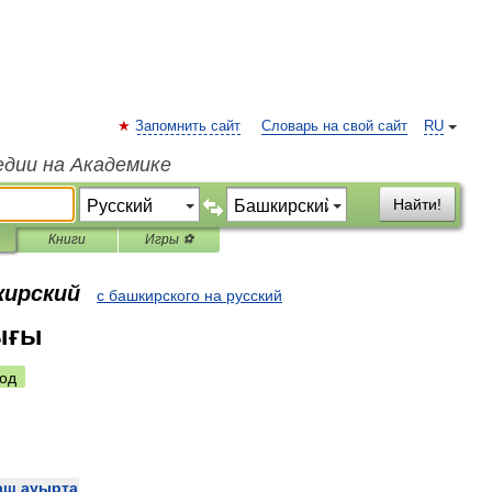
Запомнить сайт
Словарь на свой сайт
RU
едии на Академике
Найти!
Книги
Игры ⚽
кирский
с башкирского на русский
ығы
од
аш
ауырта