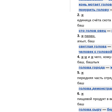
конь
мотает
голов
понурить
голову
2
.
ж
единица
счёта
скота
баш
сто
голов
овец
—
3
.
ж
перен
.
аҡыл
,
баш
светлая
голова
—
человек
с
голово
4
.
ж
м
и
ж
чего
,
кому
баш
,
башлыҡ
голова
города
—
5
.
ж
передняя
часть
отря
баш
голова
демонстра
6
.
ж
пищевой
продукт
в
в
баш
голова
сыру
—
бе