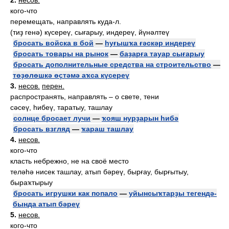
2.
несов.
кого-что
перемещать, направлять куда-л.
(тиҙ генә) күсереү, сығарыу, индереү, йүнәлтеү
бросать войска в бой
—
һуғышҡа ғәскәр индереү
бросать товары на рынок
—
баҙарға тауар сығарыу
бросать дополнительные средства на строительство
—
төҙөлөшкә өҫтәмә аҡса күсереү
3.
несов.
перен.
распространять, направлять – о свете, тени
сәсеү, һибеү, таратыу, ташлау
солнце бросает лучи
—
ҡояш нурҙарын һибә
бросать взгляд
—
ҡараш ташлау
4.
несов.
кого-что
класть небрежно, не на своё место
теләһә нисек ташлау, атып бәреү, бырғау, бырғытыу,
быраҡтырыу
бросать игрушки как попало
—
уйынсыҡтарҙы тегендә-
бында атып бәреү
5.
несов.
кого-что