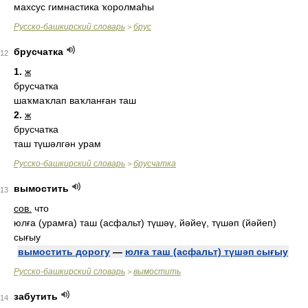
махсус гимнастика ҡоролмаһы
Русско-башкирский словарь
брус
>
брусчатка
12
1.
ж
брусчатка
шаҡмаҡлап ваҡланған таш
2.
ж
брусчатка
таш түшәлгән урам
Русско-башкирский словарь
брусчатка
>
вымостить
13
сов.
что
юлға (урамға) таш (асфальт) түшәү, йәйеү, түшәп (йәйеп)
сығыу
вымостить дорогу
—
юлға таш (асфальт) түшәп сығыу
Русско-башкирский словарь
вымостить
>
забутить
14