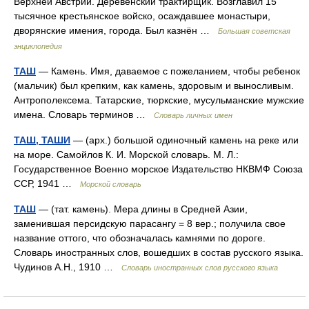
Верхней Австрии. Деревенский трактирщик. Возглавил 15
тысячное крестьянское войско, осаждавшее монастыри,
дворянские имения, города. Был казнён …
Большая советская
энциклопедия
ТАШ
— Камень. Имя, даваемое с пожеланием, чтобы ребенок
(мальчик) был крепким, как камень, здоровым и выносливым.
Антрополексема. Татарские, тюркские, мусульманские мужские
имена. Словарь терминов …
Словарь личных имен
ТАШ, ТАШИ
— (арх.) большой одиночный камень на реке или
на море. Самойлов К. И. Морской словарь. М. Л.:
Государственное Военно морское Издательство НКВМФ Союза
ССР, 1941 …
Морской словарь
ТАШ
— (тат. камень). Мера длины в Средней Азии,
заменившая персидскую парасангу = 8 вер.; получила свое
название оттого, что обозначалась камнями по дороге.
Словарь иностранных слов, вошедших в состав русского языка.
Чудинов А.Н., 1910 …
Словарь иностранных слов русского языка