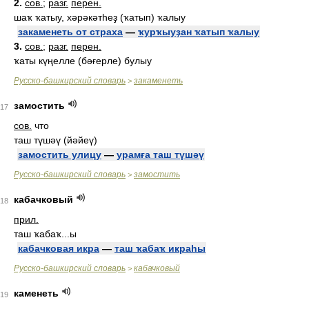
2.
сов.
;
разг.
перен.
шаҡ ҡатыу, хәрәкәтһеҙ (ҡатып) ҡалыу
закаменеть от страха
—
ҡурҡыуҙан ҡатып ҡалыу
3.
сов.
;
разг.
перен.
ҡаты күңелле (бәғерле) булыу
Русско-башкирский словарь
закаменеть
>
замостить
17
сов.
что
таш түшәү (йәйеү)
замостить улицу
—
урамға таш түшәү
Русско-башкирский словарь
замостить
>
кабачковый
18
прил.
таш ҡабаҡ...ы
кабачковая икра
—
таш ҡабаҡ икраһы
Русско-башкирский словарь
кабачковый
>
каменеть
19