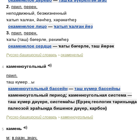
окаменелое дерево
—
ташҡа әүерелгән ағас
2.
прил.
перен.
неподвижный, безжизненный
ҡатып ҡалған, йәнһеҙ, хәрәкәтһеҙ
окаменелое лицо
—
ҡатып ҡалған йөҙ
3.
прил.
перен.
ҡаты (таш) бәғерле, рәхимһеҙ
окаменелое сердце
— ҡаты бәғерле, таш йөрәк
Русско-башкирский словарь
окаменелый
>
каменноугольный
4
прил.
таш күмер...ы
каменноугольный бассейн
—
таш күмер бассейны
каменноугольный период; каменноугольная система —
таш күмер дәүере, системаһы (Ерҙең геологик тарихында
палеозой эраһында бишенсе дәүер, карбон)
Русско-башкирский словарь
каменноугольный
>
камень
5
м
;
в разн. знач.