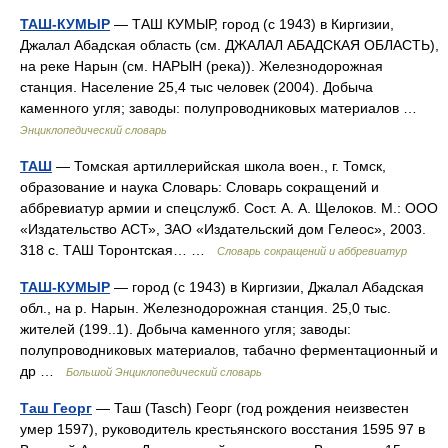
ТАШ-КУМЫР
— ТАШ КУМЫР, город (с 1943) в Киргизии,
Джалал Абадская область (см. ДЖАЛАЛ АБАДСКАЯ ОБЛАСТЬ),
на реке Нарын (см. НАРЫН (река)). Железнодорожная
станция. Население 25,4 тыс человек (2004). Добыча
каменного угля; заводы: полупроводниковых материалов …
Энциклопедический словарь
ТАШ
— Томская артиллерийская школа воен., г. Томск,
образование и наука Словарь: Словарь сокращений и
аббревиатур армии и спецслужб. Сост. А. А. Щелоков. М.: ООО
«Издательство АСТ», ЗАО «Издательский дом Гелеос», 2003.
318 с. ТАШ Торонтская… …
Словарь сокращений и аббревиатур
ТАШ-КУМЫР
— город (с 1943) в Киргизии, Джалал Абадская
обл., на р. Нарын. Железнодорожная станция. 25,0 тыс.
жителей (199..1). Добыча каменного угля; заводы:
полупроводниковых материалов, табачно ферментационный и
др …
Большой Энциклопедический словарь
Таш Георг
— Таш (Tasch) Георг (год рождения неизвестен
умер 1597), руководитель крестьянского восстания 1595 97 в