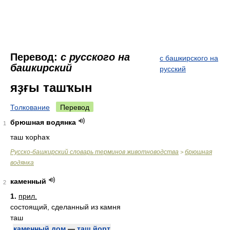
Перевод:
с русского на
с башкирского на
башкирский
русский
яҙғы ташҡын
Толкование
Перевод
брюшная водянка
1
таш ҡорһаҡ
Русско-башкирский словарь терминов животноводства
брюшная
>
водянка
каменный
2
1.
прил.
состоящий, сделанный из камня
таш
каменный дом
—
таш йорт