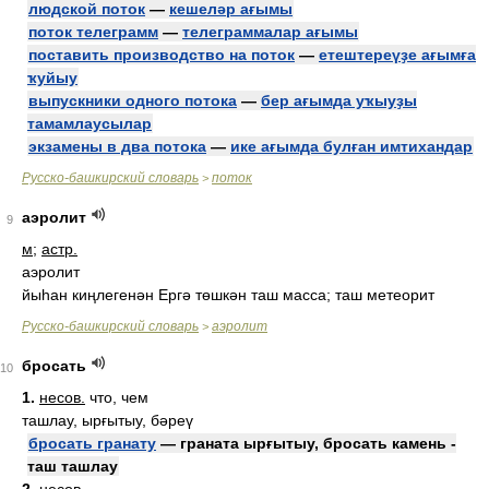
людской поток
—
кешеләр ағымы
поток телеграмм
—
телеграммалар ағымы
поставить производство на поток
—
етештереүҙе ағымға
ҡуйыу
выпускники одного потока
—
бер ағымда уҡыуҙы
тамамлаусылар
экзамены в два потока
—
ике ағымда булған имтихандар
Русско-башкирский словарь
поток
>
аэролит
9
м
;
астр.
аэролит
йыһан киңлегенән Ергә төшкән таш масса; таш метеорит
Русско-башкирский словарь
аэролит
>
бросать
10
1.
несов.
что, чем
ташлау, ырғытыу, бәреү
бросать гранату
— граната ырғытыу, бросать камень -
таш ташлау