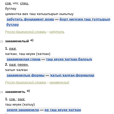
сов.
что;
спец.
бутлау
цементҡа ваҡ таш ҡатыштырып нығытыу
забутить фундамент дома
—
йорт нигеҙен таш тултырып
бутлау
Русско-башкирский словарь
забутить
>
закаменелый
15
1.
разг.
ҡатҡан, таш кеүек (ҡатҡан)
закаменелая глина
—
таш кеүек ҡатҡан балсыҡ
2.
разг.
перен.
ҡатып ҡалған
закаменелые формы
—
ҡатып ҡалған формалар
Русско-башкирский словарь
закаменелый
>
закаменеть
16
1.
сов.
;
разг.
таш кеүек (ҡатыу)
земля закаменела
—
ер таш кеүек ҡатҡан