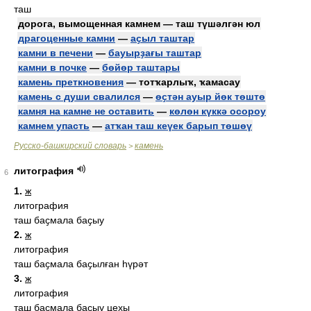
таш
дорога, вымощенная камнем — таш түшәлгән юл
драгоценные камни
—
аҫыл таштар
камни в печени
—
бауырҙағы таштар
камни в почке
—
бөйөр таштары
камень преткновения
— тотҡарлыҡ, ҡамасау
камень с души свалился
—
өҫтән ауыр йөк төштө
камня на камне не оставить
—
көлөн күккә осороу
камнем упасть
—
атҡан таш кеүек барып төшөү
Русско-башкирский словарь
камень
>
литография
6
1.
ж
литография
таш баҫмала баҫыу
2.
ж
литография
таш баҫмала баҫылған һүрәт
3.
ж
литография
таш баҫмала баҫыу цехы