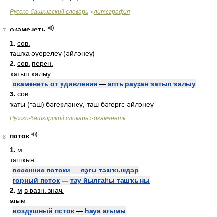
Русско-башкирский словарь
литография
>
окаменеть
7
1.
сов.
ташҡа әүерелеү (әйләнеү)
2.
сов.
перен.
ҡатып ҡалыу
окаменеть от удивления
—
аптырауҙан ҡатып ҡалыу
3.
сов.
ҡаты (таш) бәғерләнеү, таш бәғергә әйләнеү
Русско-башкирский словарь
окаменеть
>
поток
8
1.
м
ташҡын
весенние потоки
—
яҙғы ташҡындар
горный поток
—
тау йылғаһы ташҡыны
2.
м
в разн. знач.
ағым
воздушный поток
—
һауа ағымы