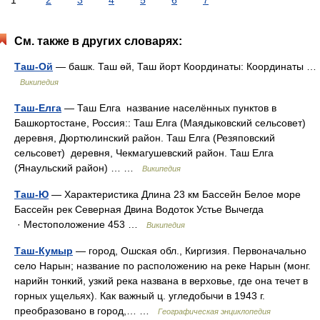
1
2
3
4
5
6
7
См. также в других словарях:
Таш-Ой
— башк. Таш өй, Таш йорт Координаты: Координаты …
Википедия
Таш-Елга
— Таш Елга название населённых пунктов в
Башкортостане, Россия:: Таш Елга (Маядыковский сельсовет)
деревня, Дюртюлинский район. Таш Елга (Резяповский
сельсовет) деревня, Чекмагушевский район. Таш Елга
(Янаульский район) … …
Википедия
Таш-Ю
— Характеристика Длина 23 км Бассейн Белое море
Бассейн рек Северная Двина Водоток Устье Вычегда
· Местоположение 453 …
Википедия
Таш-Кумыр
— город, Ошская обл., Киргизия. Первоначально
село Нарын; название по расположению на реке Нарын (монг.
нарийн тонкий, узкий река названа в верховье, где она течет в
горных ущельях). Как важный ц. угледобычи в 1943 г.
преобразовано в город,… …
Географическая энциклопедия