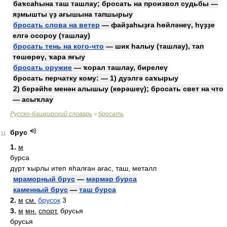
баҡсаһына таш ташлау; бросать на произвол судьбы —
яҙмышты үҙ ағышына тапшырыу
бросать слова на ветер
— файҙаһыҙға һөйләнеү, һүҙҙе
елгә осороу (ташлау)
бросать тень на кого-что
— шик һалыу (ташлау), тап
төшөрөү, ҡара яғыу
бросать оружие
— ҡорал ташлау, бирелеү
бросать перчатку кому: — 1) дуэлгә саҡырыу
2) берәйһе менән алышыу (көрәшеү); бросать свет на что
— асыҡлау
Русско-башкирский словарь
бросать
>
брус
11
1.
м
бурса
дүрт ҡырлы итеп яһалған ағас, таш, металл
мраморный брус
—
мәрмәр бурса
каменный брус
—
таш бурса
2.
м
см.
брусок
3
3.
м
мн.
спорт.
брусья
брусья