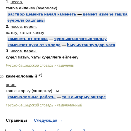
1.
несов.
ташҡа әйләнеү (әүерелеү)
раствор цемента начал каменеть
—
цемент иҙмәһе ташҡа
әүерелә башланы
2.
несов.
перен.
ҡатыу, ҡатып ҡалыу
каменеть от страха
—
ҡурҡыштан ҡатып ҡалыу
каменеют руки от холода
—
һыуыҡтан ҡулдар ҡата
3.
несов.
перен.
күңел ҡатыу, ҡаты күңеллегә әйләнеү
Русско-башкирский словарь
каменеть
>
каменоломный
20
прил.
таш сығарыу (эшкәртеү)...ы
каменоломные работы
—
таш сығарыу эштәре
Русско-башкирский словарь
каменоломный
>
Страницы
Следующая
→