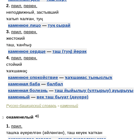
2.
прил.
перен.
неподвижный, застывший
ҡатып ҡалған, туң
каменное лицо
—
туң сырай
3.
прил.
перен.
жестокий
таш, ҡанһыҙ
каменное сердце
—
таш (туң) йөрәк
4.
прил.
перен.
стойкий
ҡаҡшамаҫ
каменное спокойствие
—
ҡаҡшамаҫ тыныслыҡ
каменная баба
—
балбал
каменная болезнь
—
таш йыйылыу (ултырыу) ауырыуы
каменный
—
век таш быуат (дәүере)
Русско-башкирский словарь
каменный
>
окаменелый
3
1.
прил.
ташҡа әүерелгән (әйләнгән), таш кеүек ҡатҡан