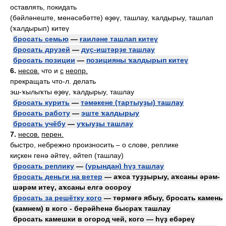
оставлять, покидать
(бәйләнеште, мөнәсәбәтте) өҙөү, ташлау, ҡалдырыу, ташлап
(ҡалдырып) китеү
бросать семью
—
ғаиләне ташлап китеү
бросать друзей
—
дуҫ-иштәрҙе ташлау
бросать позиции
—
позицияны ҡалдырып китеү
6.
несов.
что и
с
неопр.
прекращать что-л. делать
эш-ҡылыҡты өҙөү, ҡалдырыу, ташлау
бросать курить
—
тәмәкене (тартыуҙы) ташлау
бросать работу
—
эште ҡалдырыу
бросать учёбу
—
уҡыуҙы ташлау
7.
несов.
перен.
быстро, небрежно произносить – о слове, реплике
киҫкен генә әйтеү, әйтеп (ташлау)
бросать реплику
—
(урындан) һүҙ ташлау
бросать деньги на ветер
— аҡса туҙҙырыу, аҡсаны әрәм-
шәрәм итеү, аҡсаны елгә осороу
бросать за решётку кого
— төрмәгә ябыу, бросать камень
(камнем) в кого - берәйһенә бысраҡ ташлау
бросать камешки в огород чей, кого — һүҙ ебәреү