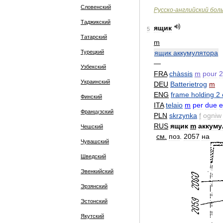
Словенский
Русско
-
английский
бол
Таджикский
ящик
5
Татарский
m
Турецкий
ящик
аккумулятора
—
Узбекский
FRA
chàssis
m
pour
2
Украинский
DEU
Batterietrog
m
ENG
frame
holding
2
Финский
ITA
telaio
m
per
due
e
Французский
PLN
skrzynka
f
ogniw
RUS
ящик
m
аккуму
Чешский
см
.
поз
.
2057
на
Чувашский
Шведский
Эвенкийский
Эрзянский
Эстонский
Якутский