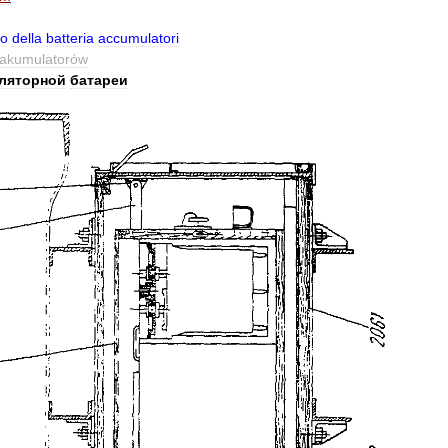
no
della
batteria
accumulatori
akumulatorów
ляторной
батареи