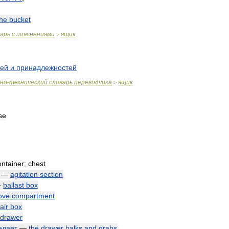
the
bucket
варь
с
пояснениями
ящик
>
тей
и
принадлежностей
чно
-
технический
словарь
переводчика
ящик
>
se
ontainer
;
chest
—
agitation
section
—
ballast
box
ove
compartment
air
box
drawer
едает
—
the
drawer
balks
and
grabs