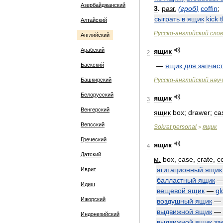
Азербайджанский
3
.
разг
.
(
гроб
)
coffin
;
сыграть
в
ящик
kick
Алтайский
Русско
-
английский
сло
Английский
Арабский
ящик
2
Баскский
—
ящик
для
запчас
Башкирский
Русско
-
английский
нау
Белорусский
ящик
3
Венгерский
ящик
box
;
drawer
;
ca
Вепсский
Sokrat
personal
ящик
>
Греческий
ящик
4
Датский
м
.
box
,
case
,
crate
,
c
агитационный
ящик
Иврит
балластный
ящик
Идиш
вещевой
ящик
—
gl
Ижорский
воздушный
ящик
—
выдвижной
ящик
—
Индонезийский
выдвижной
ящик
за