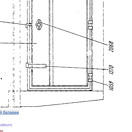
й
батареи
ateurs
m