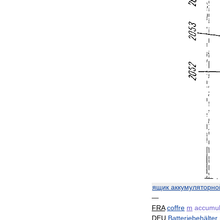
ящик
аккумуляторно
—
FRA
coffre
m
accumul
DEU
Batteriebehälter