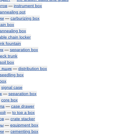
нтов
—
instrument
box
annealing
pot
ии
—
carburizing
box
rain
box
annealing
box
able
chain
locker
ink
fountain
ик
—
separation
box
eck
trunk
soil
box
й
ящик
—
distribution
box
seedling
box
box
—
signal
case
к
—
separation
box
—
core
box
ола
—
case
drawer
кой
—
to
top
a
box
ов
—
crate
stacker
ры
—
equipment
box
ии
—
cementing
box