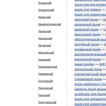
Испанский
ящик
для
инструме
ящик
для
отжига
—
Итальянский
ящик
для
цементац
Казахский
зерновой
ящик
—
g
калильный
ящик
—
Крымскотатарский
канатный
ящик
—
c
Латинский
красочный
ящик
—
Латышский
обогатительный
ящ
палубный
ящик
—
d
Литовский
почвенный
ящик
—
Монгольский
распределительны
рассадный
ящик
—
Немецкий
ящик
сеялки
—
drill
Нидерландский
сигнальный
ящик
сортировочный
ящи
Норвежский
стержневой
ящик
Осетинский
ящик
наборного
ст
Персидский
накрыть
ящик
крыш
штабелер
для
ящик
Польский
ящик
для
аппарату
Португальский
ящик
для
цементац