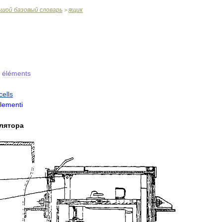
ьшой
базовый
словарь
ящик
>
éléments
cells
lementi
лятора