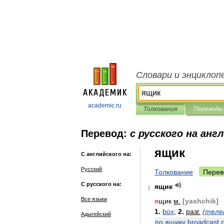
Словари и энциклоп
academic.ru
Толкования
Переводы
Перевод:
с русского на анг
ящик
С английского на:
Русский
Толкование
Перев
С русского на:
ящик
1
Все языки
я
щик
м
.
[
yashchik
]
1
.
box
;
2
.
разг
.
(
теле
Адыгейский
по
ящику
broadcast