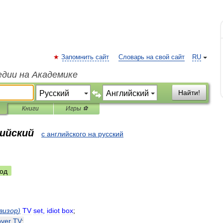
Запомнить сайт
Словарь на свой сайт
RU
едии на Академике
Найти!
Книги
Игры ⚽
лийский
с английского на русский
од
визор
)
TV
set
,
idiot
box
;
over
TV
;