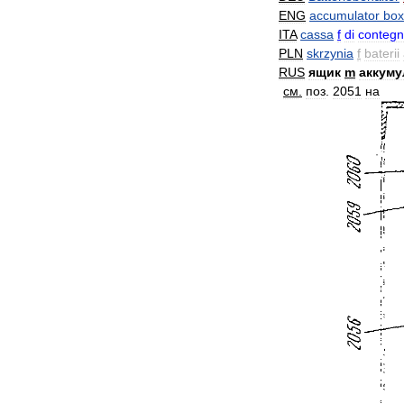
ENG
accumulator
box
ITA
cassa
f
di
conteg
PLN
skrzynia
f
baterii
RUS
ящик
m
аккуму
см
.
поз
.
2051
на