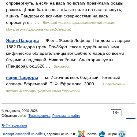
опровергнуть, а если на васъ по всѣмъ правиламъ осады
разомъ цѣлые батальоны, цѣлые полки на васъ двинутъ,
ящикъ Пандоры со всякими скверностями на васъ
опрокинутъ… …
Большой толково-фразеологический словарь
Михельсона (оригинальная орфография)
Ящик Пандоры
— Жюль Жозеф Лефевр, Пандора с ларцом,
1882 Пандора (греч. Πανδώρα «всем одарённая») имя
мифической обладательницы волшебного ларца со всеми
бедами и надеждой. Никола Ренье, Аллегория суеты
(Пандора), ок.1626 …
Википедия
ящик Пандоры
— м. Источник всех бедствий. Толковый
словарь Ефремовой. Т. Ф. Ефремова. 2000 …
Современный
толковый словарь русского языка Ефремовой
© Академик, 2000-2026
18+
Обратная связь:
Техподдержка
,
Реклама на сайте
👣 Путешествия
Экспорт словарей на сайты
, сделанные на PHP,
Joomla,
Drupal,