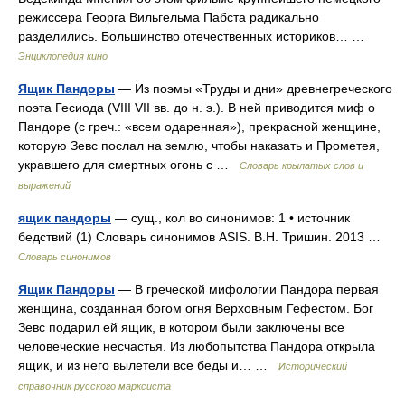
режиссера Георга Вильгельма Пабста радикально
разделились. Большинство отечественных историков… …
Энциклопедия кино
Ящик Пандоры
— Из поэмы «Труды и дни» древнегреческого
поэта Гесиода (VIII VII вв. до н. э.). В ней приводится миф о
Пандоре (с греч.: «всем одаренная»), прекрасной женщине,
которую Зевс послал на землю, чтобы наказать и Прометея,
укравшего для смертных огонь с …
Словарь крылатых слов и
выражений
ящик пандоры
— сущ., кол во синонимов: 1 • источник
бедствий (1) Словарь синонимов ASIS. В.Н. Тришин. 2013 …
Словарь синонимов
Ящик Пандоры
— В греческой мифологии Пандора первая
женщина, созданная богом огня Верховным Гефестом. Бог
Зевс подарил ей ящик, в котором были заключены все
человеческие несчастья. Из любопытства Пандора открыла
ящик, и из него вылетели все беды и… …
Исторический
справочник русского марксиста