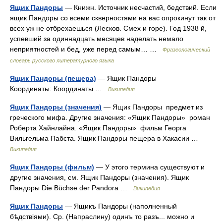
Ящик Пандоры
— Книжн. Источник несчастий, бедствий. Если
ящик Пандоры со всеми скверностями на вас опрокинут так от
всех уж не отбрехаешься (Лесков. Смех и горе). Год 1938 й,
успевший за одиннадцать месяцев наделать немало
неприятностей и бед, уже перед самым… …
Фразеологический
словарь русского литературного языка
Ящик Пандоры (пещера)
— Ящик Пандоры
Координаты: Координаты …
Википедия
Ящик Пандоры (значения)
— Ящик Пандоры предмет из
греческого мифа. Другие значения: «Ящик Пандоры» роман
Роберта Хайнлайна. «Ящик Пандоры» фильм Георга
Вильгельма Пабста. Ящик Пандоры пещера в Хакасии …
Википедия
Ящик Пандоры (фильм)
— У этого термина существуют и
другие значения, см. Ящик Пандоры (значения). Ящик
Пандоры Die Büchse der Pandora …
Википедия
Ящик Пандоры
— Ящикъ Пандоры (наполненный
бѣдствіями). Ср. (Напраслину) одинъ то разъ... можно и