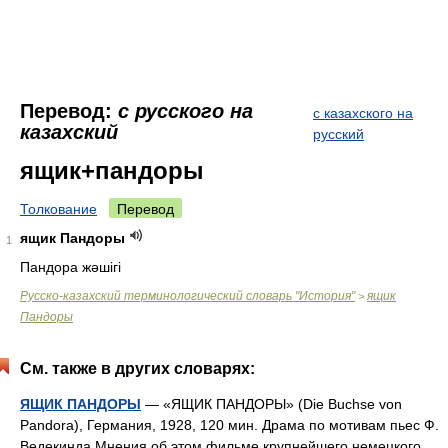
Перевод:
с русского на
с казахского на
казахский
русский
ящик+пандоры
Толкование
Перевод
ящик Пандоры
1
Пандора жәшігі
Русско-казахский терминологический словарь "История"
ящик
>
Пандоры
См. также в других словарях:
ЯЩИК ПАНДОРЫ
— «ЯЩИК ПАНДОРЫ» (Die Buchse von
Pandora), Германия, 1928, 120 мин. Драма по мотивам пьес Ф.
Ведекинда Мнения об этом фильме крупнейшего немецкого