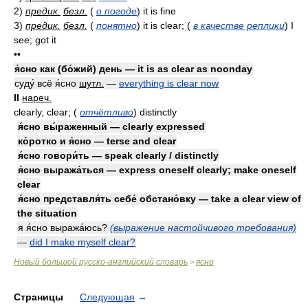
2)
предик.
безл.
(
о погоде
)
it is fine
3)
предик.
безл.
(
понятно
)
it is clear;
(
в качестве реплики
)
I
see; got it
••
я́сно как (бо́жий) день — it is as clear as noonday
суду́ всё я́сно
шутл.
—
everything is clear now
II
нареч.
clearly, clear;
(
отчётливо
)
distinctly
я́сно вы́раженный — clearly expressed
ко́ротко и я́сно — terse and clear
я́сно говори́ть — speak clearly / distinctly
я́сно выража́ться — express oneself clearly; make oneself
clear
я́сно представля́ть себе́ обстано́вку — take a clear view of
the situation
я я́сно выража́юсь?
(выражение настойчивого требования)
—
did I make myself clear?
Новый большой русско-английский словарь
ясно
>
Страницы
Следующая
→