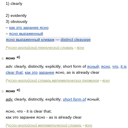
1) clearly
2) evidently
3) obviously
–
как это заранее ясно
–
ясно выраженный
ясно выраженный кливаж
—
distinct cleavage
Русско-английский технический словарь
ясно
>
ясно
8
adv.
clearly, distinctly, explicitly; short form of
ясный
;
ясно
,
что
,
it is
clear that
;
как это
заранее
ясно, as is already clear
Русско-английский словарь математических терминов
ясно
>
ясно
9
adv.
clearly, distinctly, explicitly;
short form of
ясный;
ясно, что - it is clear that;
как это заранее ясно - as is already clear
Русско-английский математический словарь
ясно
>