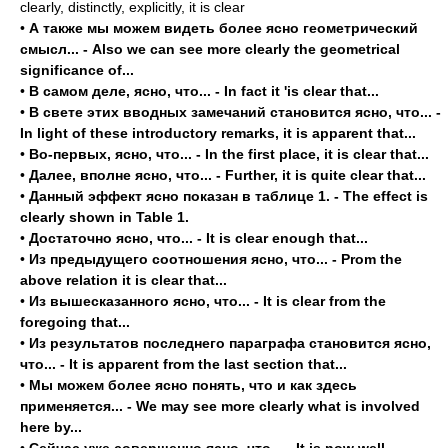
clearly, distinctly, explicitly, it is clear
•
А также мы можем видеть более ясно геометрический
смысл... - Also we can see more clearly the geometrical
significance of...
•
В самом деле, ясно, что... - In fact it 'is clear that...
•
В свете этих вводных замечаний становится ясно, что... -
In light of these introductory remarks, it is apparent that...
•
Во-первых, ясно, что... - In the first place, it is clear that...
•
Далее, вполне ясно, что... - Further, it is quite clear that...
•
Данный эффект ясно показан в таблице 1. - The effect is
clearly shown in Table 1.
•
Достаточно ясно, что... - It is clear enough that...
•
Из предыдущего соотношения ясно, что... - Prom the
above relation it is clear that...
•
Из вышесказанного ясно, что... - It is clear from the
foregoing that...
•
Из результатов последнего параграфа становится ясно,
что... - It is apparent from the last section that...
•
Мы можем более ясно понять, что и как здесь
применяется... - We may see more clearly what is involved
here by...