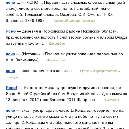
ясно-...
— ЯСНО ... Первая часть сложных слов со ясный (во 2
знач.), чистого светлого тона, напр. ясно жёлтый, ясно
зелёный. Толковый словарь Ожегова. С.И. Ожегов, Н.Ю.
Шведова. 1949 1992 …
Толковый словарь Ожегова
Ясно
— деревня в Порховском районе Псковской области,
Красноармейская волость Ясно! второй сольный альбом Влади
из группы «Каста» …
Википедия
ясно
— (Источник: «Полная акцентуированная парадигма по
А. А. Зализняку») …
Формы слов
ясно
— ясно, нареч. и в знач. сказ …
Русский орфографический
словарь
Ясно!
— У этого термина существуют и другие значения, см.
Ясно. Ясно! Студийный альбом Влади из «Касты» Дата выпуска
13 февраля 2012 года Записан 2011 Жанр рэп …
Википедия
ясно
— сказ., употр. сравн. часто 1. Когда вы говорите, что на
улице ясно, вы хотите сказать, что на небе нет туч и светит
солнце. 2. Когда вам что либо ясно, это означает, что вы
хорошо понимаете это. Гражданин, вам всё ясно? 3. Когда вы