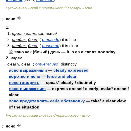
Русско-английский синонимический словарь
ясно
>
ясно
6
1.
1.
прил. кратк.
см.
ясный
2.
предик.
безл.
(
о погоде
) it is fine
3.
предик.
безл.
(
понятно
) it is clear
♢
ясно как (божий) день — it is as clear as noonday
2.
нареч.
clearly, clear; (
отчётливо
) distinctly
ясно выраженный
—
clearly expressed
коротко и ясно
—
terse and clear
ясно говорить
— speak* clearly / distinctly
ясно выражаться
— express oneself clearly; make* oneself
clear
ясно представлять себе обстановку
— take* a clear view
of the situation
Русско-английский словарь Смирнитского
ясно
>
ясно
7