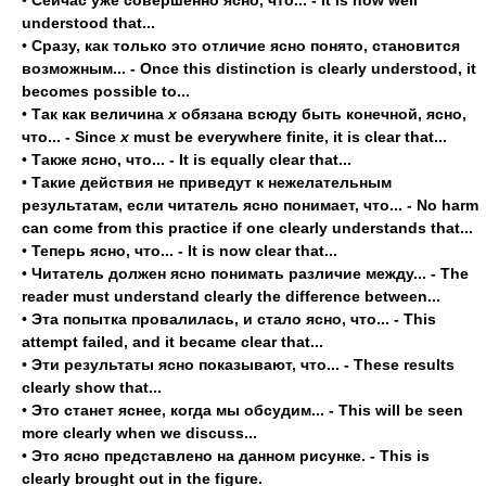
•
Сейчас уже совершенно ясно, что... - It is now well
understood that...
•
Сразу, как только это отличие ясно понято, становится
возможным... - Once this distinction is clearly understood, it
becomes possible to...
•
Так как величина
х
обязана всюду быть конечной, ясно,
что... - Since
x
must be everywhere finite, it is clear that...
•
Также ясно, что... - It is equally clear that...
•
Такие действия не приведут к нежелательным
результатам, если читатель ясно понимает, что... - No harm
can come from this practice if one clearly understands that...
•
Теперь ясно, что... - It is now clear that...
•
Читатель должен ясно понимать различие между... - The
reader must understand clearly the difference between...
•
Эта попытка провалилась, и стало ясно, что... - This
attempt failed, and it became clear that...
•
Эти результаты ясно показывают, что... - These results
clearly show that...
•
Это станет яснее, когда мы обсудим... - This will be seen
more clearly when we discuss...
•
Это ясно представлено на данном рисунке. - This is
clearly brought out in the figure.