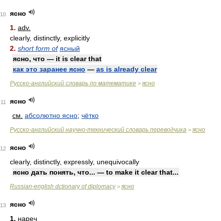
ясно
10
1.
adv.
clearly, distinctly, explicitly
2.
short form of
ясный
ясно, что — it is clear that
как это заранее ясно
—
as is already clear
Русско-английский словарь по математике
ясно
>
ясно
11
см.
абсолютно ясно
;
чётко
Русско-английский научно-технический словарь переводчика
ясно
>
ясно
12
clearly, distinctly, expressly, unequivocally
ясно дать понять, что... — to make it clear that...
Russian-english dctionary of diplomacy
ясно
>
ясно
13
1.
нареч