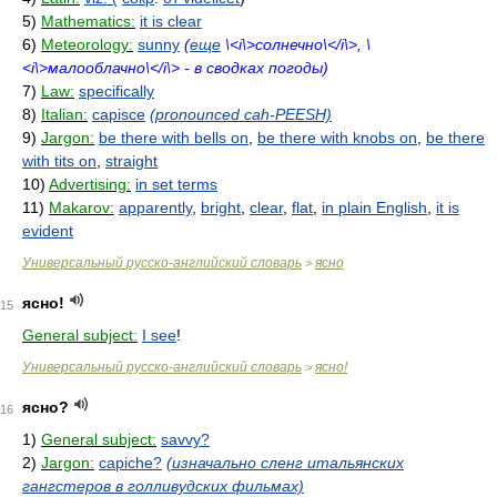
5)
Mathematics:
it is clear
6)
Meteorology:
sunny
(
еще
\<i\>солнечно\</i\>, \
<i\>малооблачно\</i\> - в сводках погоды)
7)
Law:
specifically
8)
Italian:
capisce
(pronounced cah-PEESH)
9)
Jargon:
be there with bells on
,
be there with knobs on
,
be there
with tits on
,
straight
10)
Advertising:
in set terms
11)
Makarov:
apparently
,
bright
,
clear
,
flat
,
in plain English
,
it is
evident
Универсальный русско-английский словарь
ясно
>
ясно!
15
General subject:
I see
!
Универсальный русско-английский словарь
ясно!
>
ясно?
16
1)
General subject:
savvy?
2)
Jargon:
capiche?
(изначально сленг итальянских
гангстеров в голливудских фильмах)