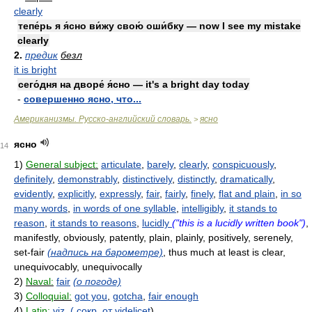
clearly
тепе́рь я я́сно ви́жу свою́ оши́бку — now I see my mistake
clearly
2.
предик
безл
it is bright
сего́дня на дворе́ я́сно — it's a bright day today
-
совершенно ясно, что...
Американизмы. Русско-английский словарь.
ясно
>
ясно
14
1)
General subject:
articulate
,
barely
,
clearly
,
conspicuously
,
definitely
,
demonstrably
,
distinctively
,
distinctly
,
dramatically
,
evidently
,
explicitly
,
expressly
,
fair
,
fairly
,
finely
,
flat and plain
,
in so
many words
,
in words of one syllable
,
intelligibly
,
it stands to
reason
,
it stands to reasons
,
lucidly
("this is a lucidly written book")
,
manifestly, obviously, patently, plain, plainly, positively, serenely,
set-fair
(надпись на барометре)
, thus much at least is clear,
unequivocably, unequivocally
2)
Naval:
fair
(о погоде)
3)
Colloquial:
got you
,
gotcha
,
fair enough
4)
Latin:
viz. (
сокр
.
от videlicet
)