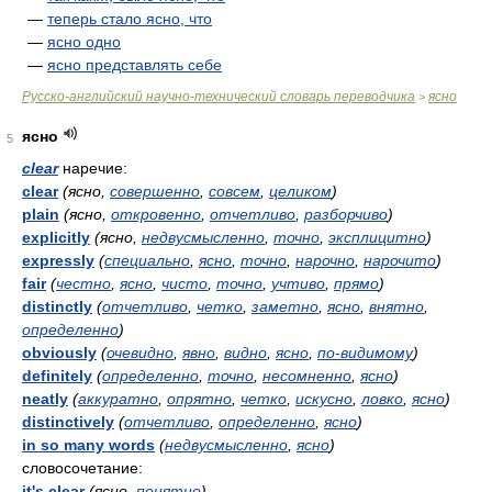
—
теперь стало ясно, что
—
ясно одно
—
ясно представлять себе
Русско-английский научно-технический словарь переводчика
ясно
>
ясно
5
clear
наречие:
clear
(ясно,
совершенно
,
совсем
,
целиком
)
plain
(ясно,
откровенно
,
отчетливо
,
разборчиво
)
explicitly
(ясно,
недвусмысленно
,
точно
,
эксплицитно
)
expressly
(
специально
,
ясно
,
точно
,
нарочно
,
нарочито
)
fair
(
честно
,
ясно
,
чисто
,
точно
,
учтиво
,
прямо
)
distinctly
(
отчетливо
,
четко
,
заметно
,
ясно
,
внятно
,
определенно
)
obviously
(
очевидно
,
явно
,
видно
,
ясно
,
по-видимому
)
definitely
(
определенно
,
точно
,
несомненно
,
ясно
)
neatly
(
аккуратно
,
опрятно
,
четко
,
искусно
,
ловко
,
ясно
)
distinctively
(
отчетливо
,
определенно
,
ясно
)
in so many words
(
недвусмысленно
,
ясно
)
словосочетание:
it's clear
(ясно,
понятно
)