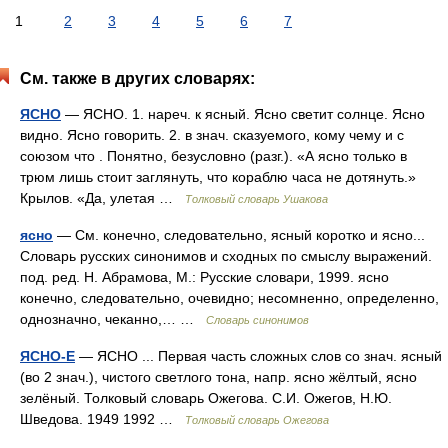
1
2
3
4
5
6
7
См. также в других словарях:
ЯСНО
— ЯСНО. 1. нареч. к ясный. Ясно светит солнце. Ясно
видно. Ясно говорить. 2. в знач. сказуемого, кому чему и с
союзом что . Понятно, безусловно (разг.). «А ясно только в
трюм лишь стоит заглянуть, что кораблю часа не дотянуть.»
Крылов. «Да, улетая …
Толковый словарь Ушакова
ясно
— См. конечно, следовательно, ясный коротко и ясно...
Словарь русских синонимов и сходных по смыслу выражений.
под. ред. Н. Абрамова, М.: Русские словари, 1999. ясно
конечно, следовательно, очевидно; несомненно, определенно,
однозначно, чеканно,… …
Словарь синонимов
ЯСНО-Е
— ЯСНО ... Первая часть сложных слов со знач. ясный
(во 2 знач.), чистого светлого тона, напр. ясно жёлтый, ясно
зелёный. Толковый словарь Ожегова. С.И. Ожегов, Н.Ю.
Шведова. 1949 1992 …
Толковый словарь Ожегова