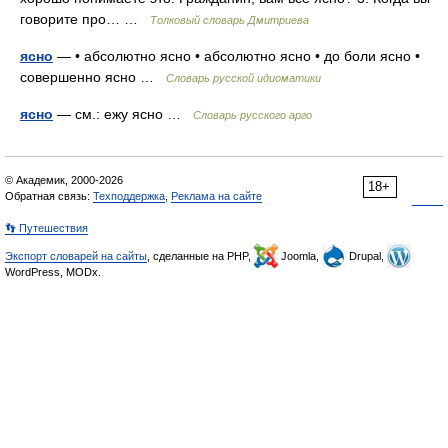
говорите про… …
Толковый словарь Дмитриева
ясно
— • абсолютно ясно • абсолютно ясно • до боли ясно •
совершенно ясно …
Словарь русской идиоматики
ясно
— см.: ежу ясно …
Словарь русского арго
© Академик, 2000-2026
18+
Обратная связь:
Техподдержка
,
Реклама на сайте
👣 Путешествия
Экспорт словарей на сайты
, сделанные на PHP,
Joomla,
Drupal,
WordPress, MODx.