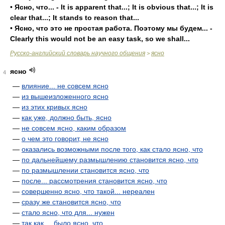
•
Ясно, что... - It is apparent that...; It is obvious that...; It is
clear that...; It stands to reason that...
•
Ясно, что это не простая работа. Поэтому мы будем... -
Clearly this would not be an easy task, so we shall...
Русско-английский словарь научного общения
ясно
>
ясно
4
—
влияние... не совсем ясно
—
из вышеизложенного ясно
—
из этих кривых ясно
—
как уже, должно быть, ясно
—
не совсем ясно, каким образом
—
о чем это говорит, не ясно
—
оказались возможными после того, как стало ясно, что
—
по дальнейшему размышлению становится ясно, что
—
по размышлении становится ясно, что
—
после... рассмотрения становится ясно, что
—
совершенно ясно, что такой... нереален
—
сразу же становится ясно, что
—
стало ясно, что для... нужен
—
так как..., было ясно, что