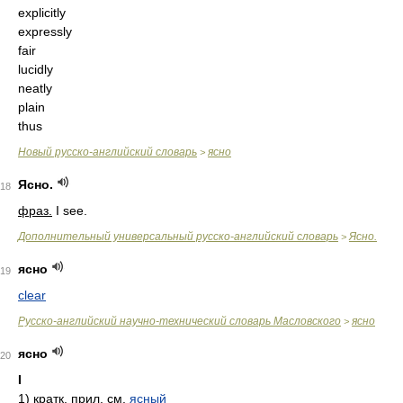
explicitly
expressly
fair
lucidly
neatly
plain
thus
Новый русско-английский словарь
ясно
>
Ясно.
18
фраз.
I see.
Дополнительный универсальный русско-английский словарь
Ясно.
>
ясно
19
clear
Русско-английский научно-технический словарь Масловского
ясно
>
ясно
20
I
1)
кратк. прил.
см.
ясный