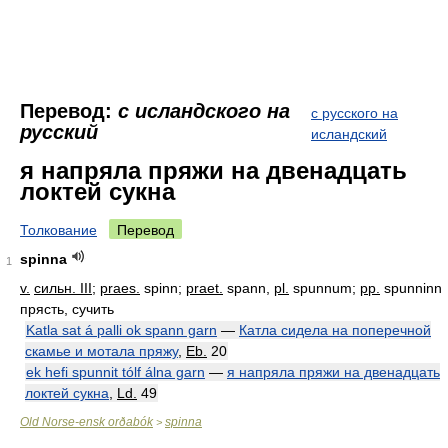
Перевод:
с исландского на
с русского на
русский
исландский
я напряла пряжи на двенадцать
локтей сукна
Толкование
Перевод
spinna
1
v.
сильн. III
;
praes.
spinn;
praet.
spann,
pl.
spunnum;
pp.
spunninn
прясть, сучить
Katla sat á palli ok spann garn
—
Катла сидела на поперечной
скамье и мотала пряжу
,
Eb.
20
ek hefi spunnit tólf álna garn
—
я напряла пряжи на двенадцать
локтей сукна
,
Ld.
49
Old Norse-ensk orðabók
spinna
>