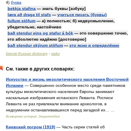
4)
буква
þekkja stafina
— знать буквы [азбуку]
læra að draga til stafs
—
учиться писать (буквы)
fullum stöfum
— а) полностью; б) недвусмысленно,
убедительно, настойчиво
það stendur eins og stafur á bók
— это совершенно точно,
это абсолютно надёжно [достоверно]
það stendur skýrum stöfum
—
это ясно и определённо
Íslensk-Russian dictionary
stafur
>
См. также в других словарях:
Искусство и жизнь мезолитического населения Восточной
Испании
— Совершенно особенное место среди памятников
культуры мезолитического населения Европы занимают
наскальные изображения испанского Леванта. Росписи
Леванта не раз привлекали внимание археологов, в
недоумении останавливавшихся перед загадкой их… …
Всемирная история. Энциклопедия
Киевский погром (1919)
— Часть серии статей об