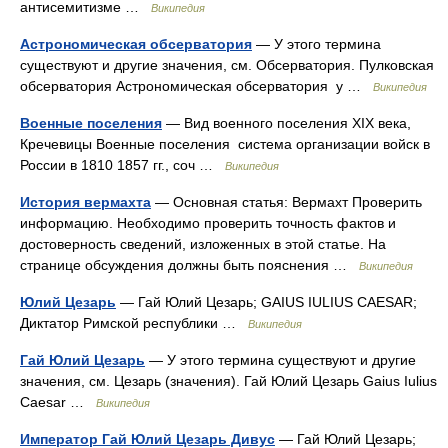
антисемитизме …
Википедия
Астрономическая обсерватория
— У этого термина
существуют и другие значения, см. Обсерватория. Пулковская
обсерватория Астрономическая обсерватория у …
Википедия
Военные поселения
— Вид военного поселения XIX века,
Кречевицы Военные поселения система организации войск в
России в 1810 1857 гг., соч …
Википедия
История вермахта
— Основная статья: Вермахт Проверить
информацию. Необходимо проверить точность фактов и
достоверность сведений, изложенных в этой статье. На
странице обсуждения должны быть пояснения …
Википедия
Юлий Цезарь
— Гай Юлий Цезарь; GAIUS IULIUS CAESAR;
Диктатор Римской республики …
Википедия
Гай Юлий Цезарь
— У этого термина существуют и другие
значения, см. Цезарь (значения). Гай Юлий Цезарь Gaius Iulius
Caesar …
Википедия
Император Гай Юлий Цезарь Дивус
— Гай Юлий Цезарь;