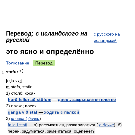
Перевод:
с исландского на
с русского на
русский
исландский
это ясно и определённо
Толкование
Перевод
stafur
1
[sd̥a:vʏr̬]
m
stafs, stafir
1)
столб; косяк
hurð fellur að stöfum
—
дверь закрывается плотно
2)
палка; посох
ganga við staf
—
ходить с палкой
3)
клёпка (
бочки
)
falla í stafi
— а) рассыхаться, разваливаться (
о бочке
); б)
перен.
задуматься, замечтаться, оцепенеть