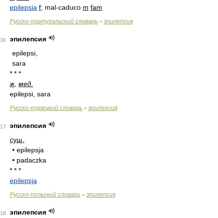
epilepsia
f
; mal-caduco
m
fam
Русско-португальский словарь
эпилепсия
>
эпилепсия
16
epilepsi,
sara
* * *
ж
,
мед.
epilepsi, sara
Русско-турецкий словарь
эпилепсия
>
эпилепсия
17
сущ.
• epilepsja
• padaczka
* * *
epilepsja
Русско-польский словарь
эпилепсия
>
эпилепсия
18