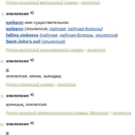
Русско-английский медицинский словарь
эпилепсия
>
эпилепсия
9
epilepsy
имя существительное:
epilepsy
(эпилепсия,
падучая
,
падучая болезнь
)
falling sickness
(
падучая
,
падучая болезнь
,
эпилепсия
)
Saint-John's evil
(эпилепсия)
Русско-английский синонимический словарь
эпилепсия
>
эпилепсия
10
ж
эпилепсия, өянәк, зыяндаш
Русско-татарский словарь
эпилепсия
>
эпилепсия
11
қояншық, эпилепсия
Русско-казахский терминологический словарь "Медицина"
эпилепсия
>
эпилепсия
12
ж