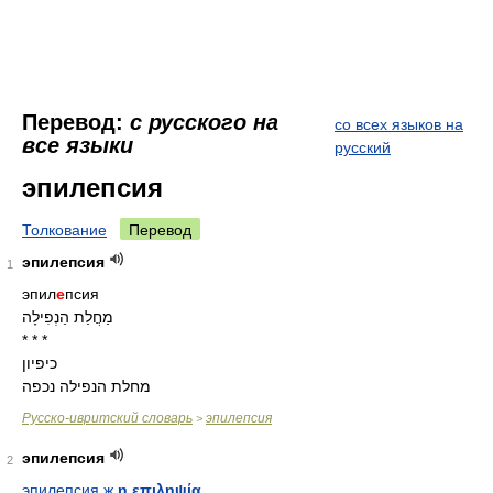
Перевод:
с русского на
со всех языков на
все языки
русский
эпилепсия
Толкование
Перевод
эпилепсия
1
эпил
е
псия
מַחֲלַת הַנְפִילָה
* * *
כיפיון
מחלת הנפילה נכפה
Русско-ивритский словарь
эпилепсия
>
эпилепсия
2
эпилепсия ж
η επιληψία