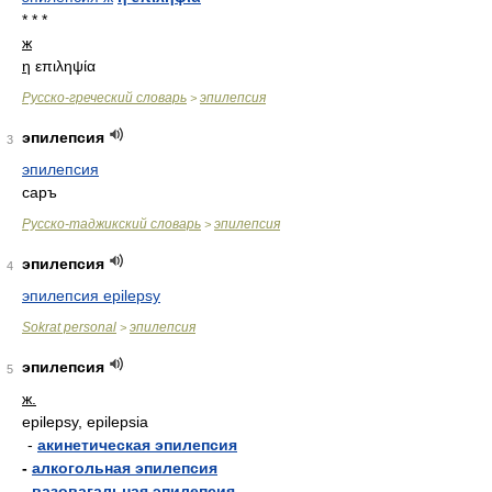
* * *
ж
η
επιληψία
Русско-греческий словарь
эпилепсия
>
эпилепсия
3
эпилепсия
саръ
Русско-таджикский словарь
эпилепсия
>
эпилепсия
4
эпилепсия epilepsy
Sokrat personal
эпилепсия
>
эпилепсия
5
ж.
epilepsy, epilepsia
-
акинетическая эпилепсия
-
алкогольная эпилепсия
-
вазовагальная эпилепсия