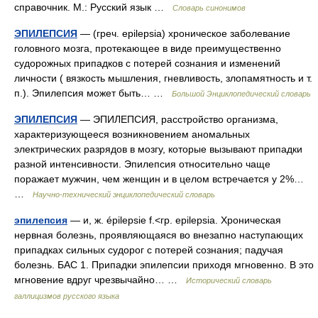
справочник. М.: Русский язык …
Словарь синонимов
ЭПИЛЕПСИЯ
— (греч. epilepsia) хроническое заболевание
головного мозга, протекающее в виде преимущественно
судорожных припадков с потерей сознания и изменений
личности ( вязкость мышления, гневливость, злопамятность и т.
п.). Эпилепсия может быть… …
Большой Энциклопедический словарь
ЭПИЛЕПСИЯ
— ЭПИЛЕПСИЯ, расстройство организма,
характеризующееся возникновением аномальных
электрических разрядов в мозгу, которые вызывают припадки
разной интенсивности. Эпилепсия относительно чаще
поражает мужчин, чем женщин и в целом встречается у 2%…
…
Научно-технический энциклопедический словарь
эпилепсия
— и, ж. épilepsie f.<гр. epilepsia. Хроническая
нервная болезнь, проявляющаяся во внезапно наступающих
припадках сильных судорог с потерей сознания; падучая
болезнь. БАС 1. Припадки эпилепсии приходя мгновенно. В это
мгновение вдруг чрезвычайно… …
Исторический словарь
галлицизмов русского языка