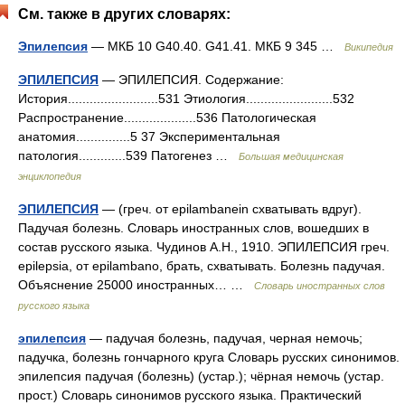
См. также в других словарях:
Эпилепсия
— МКБ 10 G40.40. G41.41. МКБ 9 345 …
Википедия
ЭПИЛЕПСИЯ
— ЭПИЛЕПСИЯ. Содержание:
История.........................531 Этиология........................532
Распространение....................536 Патологическая
анатомия...............5 37 Экспериментальная
патология.............539 Патогенез …
Большая медицинская
энциклопедия
ЭПИЛЕПСИЯ
— (греч. от epilambanein схватывать вдруг).
Падучая болезнь. Словарь иностранных слов, вошедших в
состав русского языка. Чудинов А.Н., 1910. ЭПИЛЕПСИЯ греч.
epilepsia, от epilambano, брать, схватывать. Болезнь падучая.
Объяснение 25000 иностранных… …
Словарь иностранных слов
русского языка
эпилепсия
— падучая болезнь, падучая, черная немочь;
падучка, болезнь гончарного круга Словарь русских синонимов.
эпилепсия падучая (болезнь) (устар.); чёрная немочь (устар.
прост.) Словарь синонимов русского языка. Практический