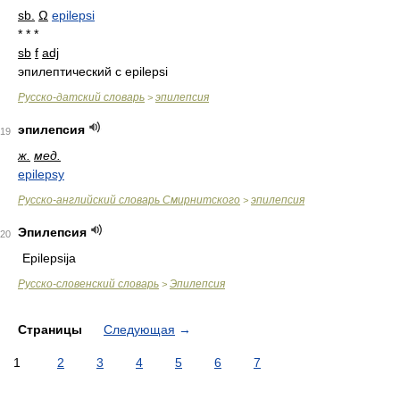
sb.
Ω
epilepsi
* * *
sb
f
adj
эпилептический c epilepsi
Русско-датский словарь
эпилепсия
>
эпилепсия
19
ж.
мед.
epilepsy
Русско-английский словарь Смирнитского
эпилепсия
>
Эпилепсия
20
Epilepsija
Русско-словенский словарь
Эпилепсия
>
Страницы
Следующая
→
1
2
3
4
5
6
7