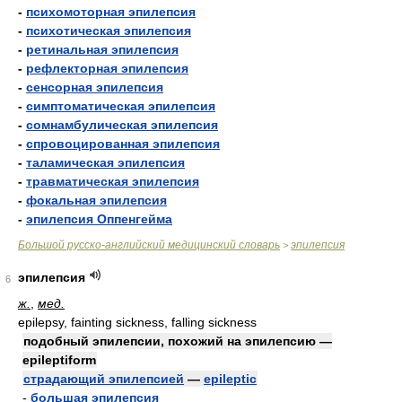
-
психомоторная эпилепсия
-
психотическая эпилепсия
-
ретинальная эпилепсия
-
рефлекторная эпилепсия
-
сенсорная эпилепсия
-
симптоматическая эпилепсия
-
сомнамбулическая эпилепсия
-
спровоцированная эпилепсия
-
таламическая эпилепсия
-
травматическая эпилепсия
-
фокальная эпилепсия
-
эпилепсия Оппенгейма
Большой русско-английский медицинский словарь
эпилепсия
>
эпилепсия
6
ж.
,
мед.
epilepsy, fainting sickness, falling sickness
подобный эпилепсии, похожий на эпилепсию —
epileptiform
страдающий эпилепсией
—
epileptic
-
большая эпилепсия