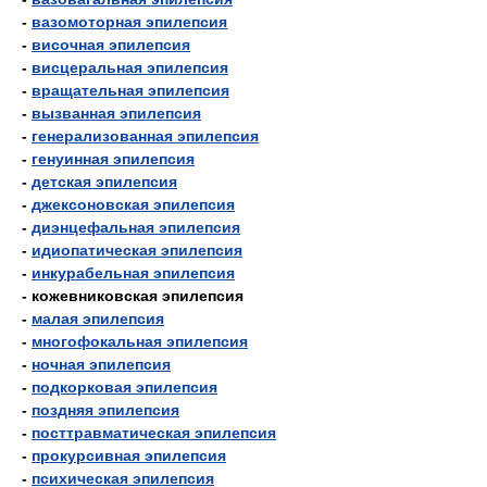
-
вазомоторная эпилепсия
-
височная эпилепсия
-
висцеральная эпилепсия
-
вращательная эпилепсия
-
вызванная эпилепсия
-
генерализованная эпилепсия
-
генуинная эпилепсия
-
детская эпилепсия
-
джексоновская эпилепсия
-
диэнцефальная эпилепсия
-
идиопатическая эпилепсия
-
инкурабельная эпилепсия
- кожевниковская эпилепсия
-
малая эпилепсия
-
многофокальная эпилепсия
-
ночная эпилепсия
-
подкорковая эпилепсия
-
поздняя эпилепсия
-
посттравматическая эпилепсия
-
прокурсивная эпилепсия
-
психическая эпилепсия