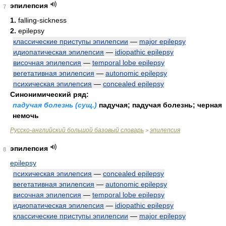
эпилепсия
7
1.
falling-sickness
2.
epilepsy
классические приступы эпилепсии
—
major epilepsy
идиопатическая эпилепсия
—
idiopathic epilepsy
височная эпилепсия
—
temporal lobe epilepsy
вегетативная эпилепсия
—
autonomic epilepsy
психическая эпилепсия
—
concealed epilepsy
Синонимический ряд:
падучая болезнь (сущ.)
падучая; падучая болезнь; черная
немочь
Русско-английский большой базовый словарь
эпилепсия
>
эпилепсия
8
epilepsy
психическая эпилепсия
—
concealed epilepsy
вегетативная эпилепсия
—
autonomic epilepsy
височная эпилепсия
—
temporal lobe epilepsy
идиопатическая эпилепсия
—
idiopathic epilepsy
классические приступы эпилепсии
—
major epilepsy