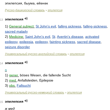
эпилепсия, быума, өйәнәк
Русско-башкирский словарь
эпилепсия
>
эпилепсия
13
1)
General subject:
St John's evil
,
falling sickness
,
falling-sickness
,
sacred malady
2)
Medicine:
Saint John's evil
,
St
.
Avertin's disease
,
activated
epilepsy
,
epilepsia
,
epilepsy
,
fainting sickness
,
sacred disease
,
seizure disorder
Универсальный русско-английский словарь
эпилепсия
>
эпилепсия
14
n
1)
gener.
böses Wesen, die fallende Sucht
2)
med.
Anfallsleiden, Epilepsie
3)
obs.
Fallsucht
Универсальный русско-немецкий словарь
эпилепсия
>
эпилепсия
15
ж
мед