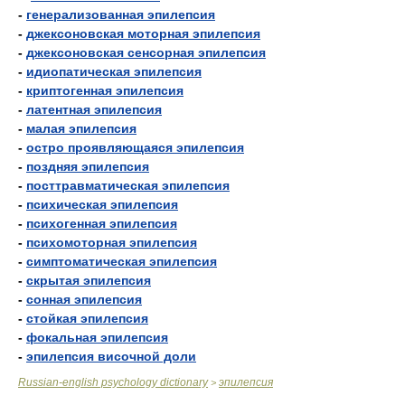
-
генерализованная эпилепсия
-
джексоновская моторная эпилепсия
-
джексоновская сенсорная эпилепсия
-
идиопатическая эпилепсия
-
криптогенная эпилепсия
-
латентная эпилепсия
-
малая эпилепсия
-
остро проявляющаяся эпилепсия
-
поздняя эпилепсия
-
посттравматическая эпилепсия
-
психическая эпилепсия
-
психогенная эпилепсия
-
психомоторная эпилепсия
-
симптоматическая эпилепсия
-
скрытая эпилепсия
-
сонная эпилепсия
-
стойкая эпилепсия
-
фокальная эпилепсия
-
эпилепсия височной доли
Russian-english psychology dictionary
эпилепсия
>