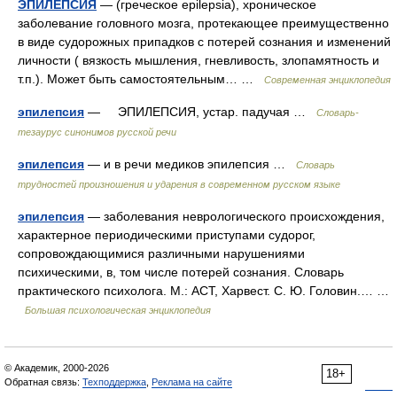
ЭПИЛЕПСИЯ
— (греческое epilepsia), хроническое
заболевание головного мозга, протекающее преимущественно
в виде судорожных припадков с потерей сознания и изменений
личности ( вязкость мышления, гневливость, злопамятность и
т.п.). Может быть самостоятельным… …
Современная энциклопедия
эпилепсия
— ЭПИЛЕПСИЯ, устар. падучая …
Словарь-
тезаурус синонимов русской речи
эпилепсия
— и в речи медиков эпилепсия …
Словарь
трудностей произношения и ударения в современном русском языке
эпилепсия
— заболевания неврологического происхождения,
характерное периодическими приступами судорог,
сопровождающимися различными нарушениями
психическими, в, том числе потерей сознания. Словарь
практического психолога. М.: АСТ, Харвест. С. Ю. Головин.… …
Большая психологическая энциклопедия
© Академик, 2000-2026
18+
Обратная связь:
Техподдержка
,
Реклама на сайте