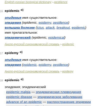
English-russian biological dictionary
pestilence
>
epidemic
16
эпидемия
имя существительное:
эпидемия
(epidemic,
epidemy
,
pestilence
)
вспышка болезни
(
ictus
,
attack
,
breakout
,
epidemic
)
имя прилагательное:
эпидемический
(epidemic,
epidemical
)
Англо-русский синонимический словарь
epidemic
>
epidemy
17
эпидемия
имя существительное:
эпидемия
(
epidemic
,
epidemy
,
pestilence
)
Англо-русский синонимический словарь
epidemy
>
epidemic
18
эпидемия; эпидемический
epidemic malgia
—
эпидемическая плевродиния
epidemic disease
—
эпидемическое заболевание
advance of an epidemic
—
распространение эпидемии