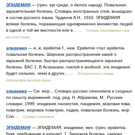
ЭПИДЕМИЯ
— (греч. epi среди, и demos народ). Повальная,
заразительная болезнь. Словарь иностранных слов, вошедших
в состав русского языка. Чудинов А.Н., 1910. ЭПИДЕМИЯ
всякая болезнь, поражающая одновременно множество людей
в одной и той же местности или в… …
Словарь иностранных слов
русского языка
эпидемия
— и, ж. épidémie f., нем. Epidemie <лат. epidemia
повальная болезнь. Широкое распространение какой л.
заразной болезни; быстро распространяющаяся заразная
болезнь. БАС 1. В Астрахани, гнилой и знойной, эта эпидемия
будет сильнее, чяем в других… …
Исторический словарь
галлицизмов русского языка
эпидемия
— См. мор... Словарь русских синонимов и сходных
по смыслу выражений. под. ред. Н. Абрамова, М.: Русские
словари, 1999. эпидемия панзоотия, пандемия, моровая язва,
поветрие, моровое поветрие, падеж, повальная болезнь, мор
Сло …
Словарь синонимов
ЭПИДЕМИЯ
— ЭПИДЕМИЯ, эпидемии, жен. (греч. epidemia,
букв. пребывание в народе). 1. Заразная болезнь, широко