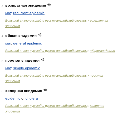
возвратная эпидемия
3
мат
.
recurrent epidemic
Большой англо-русский и русско-английский словарь
возвратная
>
эпидемия
общая эпидемия
4
мат
.
general epidemic
Большой англо-русский и русско-английский словарь
общая эпидемия
>
простая эпидемия
5
мат
.
simple epidemic
Большой англо-русский и русско-английский словарь
простая
>
эпидемия
холерная эпидемия
6
epidemic
of
cholera
Большой англо-русский и русско-английский словарь
холерная
>
эпидемия