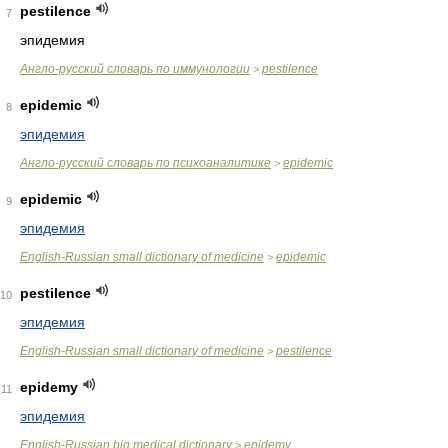
pestilence
7
эпидемия
Англо-русский словарь по иммунологии
pestilence
>
epidemic
8
эпидемия
Англо-русский словарь по психоаналитике
epidemic
>
epidemic
9
эпидемия
English-Russian small dictionary of medicine
epidemic
>
pestilence
10
эпидемия
English-Russian small dictionary of medicine
pestilence
>
epidemy
11
эпидемия
English-Russian big medical dictionary
epidemy
>