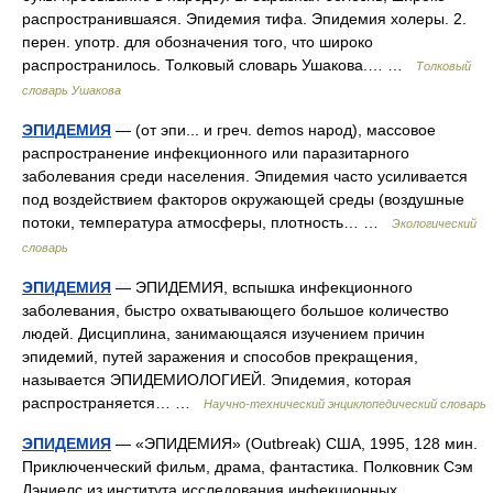
распространившаяся. Эпидемия тифа. Эпидемия холеры. 2.
перен. употр. для обозначения того, что широко
распространилось. Толковый словарь Ушакова.… …
Толковый
словарь Ушакова
ЭПИДЕМИЯ
— (от эпи... и греч. demos народ), массовое
распространение инфекционного или паразитарного
заболевания среди населения. Эпидемия часто усиливается
под воздействием факторов окружающей среды (воздушные
потоки, температуpa атмосферы, плотность… …
Экологический
словарь
ЭПИДЕМИЯ
— ЭПИДЕМИЯ, вспышка инфекционного
заболевания, быстро охватывающего большое количество
людей. Дисциплина, занимающаяся изучением причин
эпидемий, путей заражения и способов прекращения,
называется ЭПИДЕМИОЛОГИЕЙ. Эпидемия, которая
распространяется… …
Научно-технический энциклопедический словарь
ЭПИДЕМИЯ
— «ЭПИДЕМИЯ» (Outbreak) CША, 1995, 128 мин.
Приключенческий фильм, драма, фантастика. Полковник Сэм
Дэниелс из института исследования инфекционных