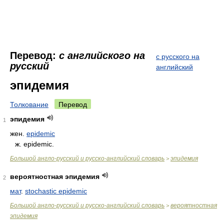
Перевод:
с английского на
с русского на
русский
английский
эпидемия
Толкование
Перевод
эпидемия
1
жен.
epidemic
ж. epidemic.
Большой англо-русский и русско-английский словарь
эпидемия
>
вероятностная эпидемия
2
мат
.
stochastic epidemic
Большой англо-русский и русско-английский словарь
вероятностная
>
эпидемия