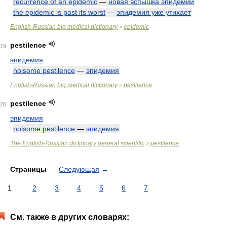
recurrence of an epidemic
—
новая вспышка эпидемии
the epidemic is past its worst
—
эпидемия уже утихает
English-Russian big medical dictionary
epidemic
>
pestilence
19
эпидемия
noisome pestilence
—
эпидемия
English-Russian big medical dictionary
pestilence
>
pestilence
20
эпидемия
noisome pestilence
—
эпидемия
The English-Russian dictionary general scientific
pestilence
>
Страницы
Следующая
→
1
2
3
4
5
6
7
См. также в других словарях: