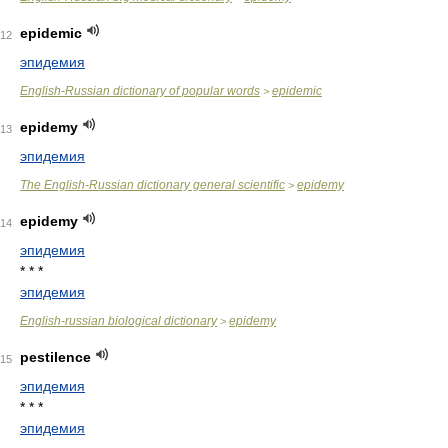
epidemic
12
эпидемия
English-Russian dictionary of popular words
epidemic
>
epidemy
13
эпидемия
The English-Russian dictionary general scientific
epidemy
>
epidemy
14
эпидемия
* * *
эпидемия
English-russian biological dictionary
epidemy
>
pestilence
15
эпидемия
* * *
эпидемия