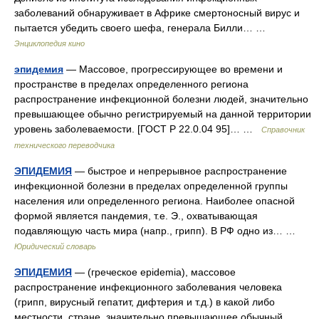
заболеваний обнаруживает в Африке смертоносный вирус и
пытается убедить своего шефа, генерала Билли… …
Энциклопедия кино
эпидемия
— Массовое, прогрессирующее во времени и
пространстве в пределах определенного региона
распространение инфекционной болезни людей, значительно
превышающее обычно регистрируемый на данной территории
уровень заболеваемости. [ГОСТ Р 22.0.04 95]… …
Справочник
технического переводчика
ЭПИДЕМИЯ
— быстрое и непрерывное распространение
инфекционной болезни в пределах определенной группы
населения или определенного региона. Наиболее опасной
формой является пандемия, т.е. Э., охватывающая
подавляющую часть мира (напр., грипп). В РФ одно из… …
Юридический словарь
ЭПИДЕМИЯ
— (греческое epidemia), массовое
распространение инфекционного заболевания человека
(грипп, вирусный гепатит, дифтерия и т.д.) в какой либо
местности, стране, значительно превышающее обычный