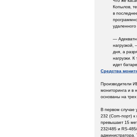
Что
же
каса
Копылов
,
т
в
последне
программн
удаленного
—
Адекватн
нагрузкой
,
дня
,
а
разр
нагрузки
.
К
идет
батар
Средства
монит
Производители
И
мониторинга
и
в
основаны
на
трех
В
первом
случае
232
(
Com
-
порт
)
к
превышает
15
ме
232
/
485
и
RS
-
485
администратора
.