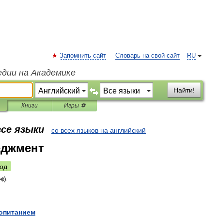
Запомнить сайт
Словарь на свой сайт
RU
едии на Академике
Найти!
Книги
Игры ⚽
все языки
со всех языков на английский
еджмент
од
опитанием