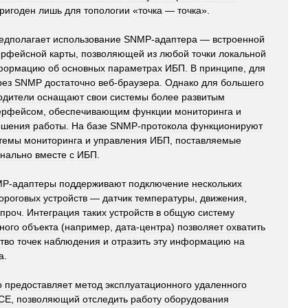
ригоден
лишь
для
топологии
«
точка
—
точка
».
едполагает
использование
SNMP
-
адаптера
—
встроенной
ерфейсной
карты
,
позволяющей
из
любой
точки
локальной
формацию
об
основных
параметрах
ИБП
.
В
принципе
,
для
рез
SNMP
достаточно
веб
-
браузера
.
Однако
для
большего
одители
оснащают
свои
системы
более
развитым
ерфейсом
,
обеспечивающим
функции
мониторинга
и
ршения
работы
.
На
базе
SNMP
-
протокола
функционируют
темы
мониторинга
и
управления
ИБП
,
поставляемые
нально
вместе
с
ИБП
.
MP
-
адаптеры
поддерживают
подключение
нескольких
ороговых
устройств
—
датчик
температуры
,
движения
,
проч
.
Интеграция
таких
устройств
в
общую
систему
ного
объекта
(
например
,
дата
-
центра
)
позволяет
охватить
тво
точек
наблюдения
и
отразить
эту
информацию
на
а
.
о
предоставляет
метод
эксплуатационного
удаленного
CE
,
позволяющий
отследить
работу
оборудования