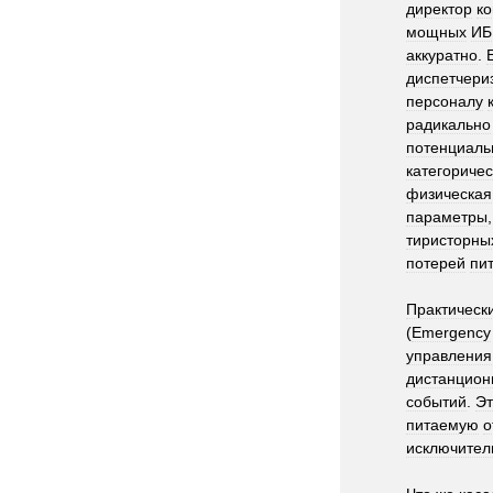
директор
к
мощных
ИБ
аккуратно
.
диспетчери
персоналу
радикально
потенциаль
категоричес
физическая
параметры
тиристорны
потерей
пи
Практическ
(
Emergency
управления
дистанцион
событий
.
Эт
питаемую
о
исключител