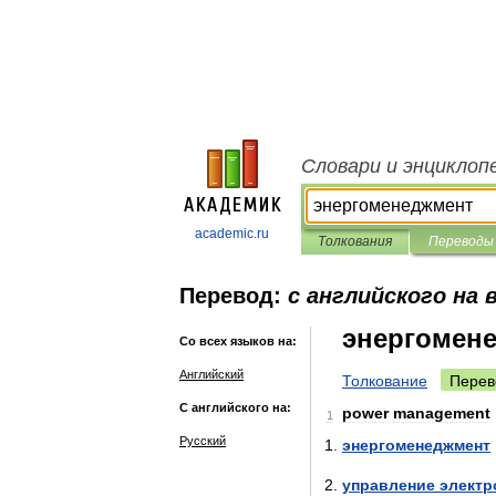
Словари и энциклоп
academic.ru
Толкования
Переводы
Перевод:
с английского на 
энергомен
Со всех языков на:
Английский
Толкование
Перев
С английского на:
power
management
1
Русский
энергоменеджмент
управление
электр