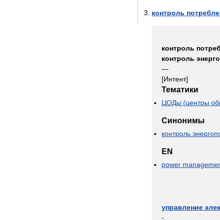
контроль
потребле
контроль
потре
контроль
энерг
—
[
Интент
]
Тематики
ЦОДы
(
центры
об
Синонимы
контроль
энергоп
EN
power
managemen
управление
эле
-