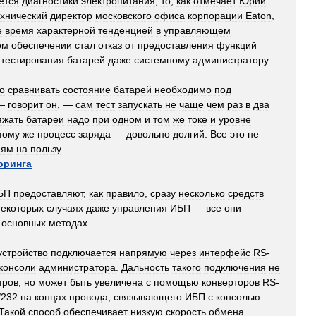
ется
диагностики
электропитания
,
то
,
как
отмечает
Юрий
ехнический
директор
московского
офиса
корпорации
Eaton
,
е
время
характерной
тенденцией
в
управляющем
ом
обеспечении
стал
отказ
от
предоставления
функций
тестирования
батарей
даже
системному
администратору
.
о
сравнивать
состояние
батарей
необходимо
под
 —
говорит
он
, —
сам
тест
запускать
не
чаще
чем
раз
в
два
яжать
батареи
надо
при
одном
и
том
же
токе
и
уровне
тому
же
процесс
заряда
—
довольно
долгий
.
Все
это
не
еям
на
пользу
.
оринга
БП
предоставляют
,
как
правило
,
сразу
несколько
средств
некоторых
случаях
даже
управления
ИБП
—
все
они
основных
методах
.
устройство
подключается
напрямую
через
интерфейс
RS
-
консоли
администратора
.
Дальность
такого
подключения
не
тров
,
но
может
быть
увеличена
с
помощью
конверторов
RS
-
/
232
на
концах
провода
,
связывающего
ИБП
с
консолью
Такой
способ
обеспечивает
низкую
скорость
обмена