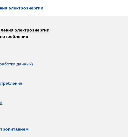
ния
электроэнергии
бления
электроэнергии
опотребления
работки
данных
)
отребления
t
ктропитанием