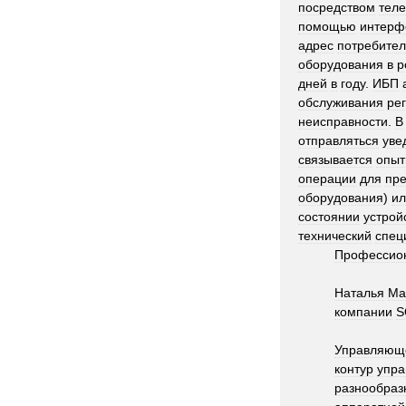
посредством
тел
помощью
интерф
адрес
потребите
оборудования
в
р
дней
в
году
.
ИБП
обслуживания
ре
неисправности
.
В
отправляться
уве
связывается
опы
операции
для
пр
оборудования
)
ил
состоянии
устрой
технический
спец
Профессио
Наталья
Ма
компании
S
Управляющ
контур
упра
разнообраз