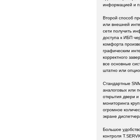
информацией
и
п
Второй
способ
пр
или
внешней
инт
сети
получить
ин
доступа
к
ИБП
че
комфорта
произв
графическим
инт
корректного
заве
все
основные
сис
штатно
или
опцио
Стандартные
SN
аналоговых
или
п
открытия
двери
и
мониторинга
круп
огромное
количес
экране
диспетчер
Большое
удобств
контроля
T
.
SERVI