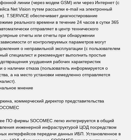
ефонной
линии
(
через
модем
GSM
)
или
через
Интернет
(
с
ейса
Net
Vision
путем
рассылки
e
-
mail
на
электронный
ля
).
T
.
SERVICE
обеспечивает
диагностирование
ежиме
реального
времени
в
течение
24
часов
в
сутки
365
автоматически
отправляет
в
центр
технического
гулярные
отчеты
или
отчеты
при
обнаружении
зависимости
от
контролируемых
параметров
могут
домления
о
неправильной
эксплуатации
(
с
пользователем
тный
специалист
и
рекомендует
выполнить
простые
едотвращения
ухудшения
рабочих
характеристик
и
о
наличии
отказа
(
пользователь
информируется
о
ства
,
а
на
место
установки
немедленно
отправляется
иалист
).
нальное
мнение
ркина
,
коммерческий
директор
представительства
OCOMEC
ее
ПО
фирмы
SOCOMEC
легко
интегрируется
в
общий
вления
инженерной
инфраструктурой
ЦОД
посредством
ных
интерфейсов
передачи
данных
ИБП
.
Установленное
в