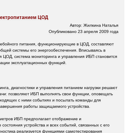
ектропитанием
ЦОД
Автор:
Жилкина
Наталья
Опубликовано
23
апреля
2009
года
ебойного
питания
,
функционирующие
в
ЦОД
,
составляют
общей
системы
его
энергообеспечения
.
Вписываясь
в
я
ЦОД
,
система
мониторинга
и
управления
ИБП
становится
зации
эксплуатационных
функций
.
инга
,
диагностики
и
управления
питанием
нагрузки
решают
ачи:
позволяют
ИБП
выполнять
свои
функции
,
оповещать
сходящих
с
ними
событиях
и
посылать
команды
для
завершения
работы
защищаемого
устройства
.
метров
ИБП
предполагает
отображение
и
е
состояния
устройства
и
всех
событий
,
связанных
с
его
гностика
реализуется
функциями
самотестирования