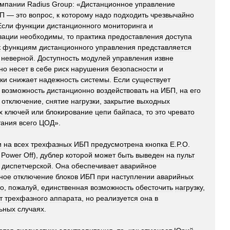
омпании
Radius
Group:
«
Дистанционное
управление
П
—
это
вопрос
,
к
которому
надо
подходить
чрезвычайно
Если
функции
дистанционного
мониторинга
и
зации
необходимы
,
то
практика
предоставления
доступа
к
функциям
дистанционного
управления
представляется
неверной
.
Доступность
модулей
управления
извне
но
несет
в
себе
риск
нарушения
безопасности
и
ки
снижает
надежность
системы
.
Если
существует
возможность
дистанционно
воздействовать
на
ИБП
,
на
его
,
отключение
,
снятие
нагрузки
,
закрытие
выходных
х
ключей
или
блокирование
цепи
байпаса
,
то
это
чревато
тания
всего
ЦОД
».
и
на
всех
трехфазных
ИБП
предусмотрена
кнопка
E
.
P
.
O
.
Power
Off
),
дублер
которой
может
быть
выведен
на
пульт
диспетчерской
.
Она
обеспечивает
аварийное
ное
отключение
блоков
ИБП
при
наступлении
аварийных
о
,
пожалуй
,
единственная
возможность
обесточить
нагрузку
,
т
трехфазного
аппарата
,
но
реализуется
она
в
ьных
случаях
.