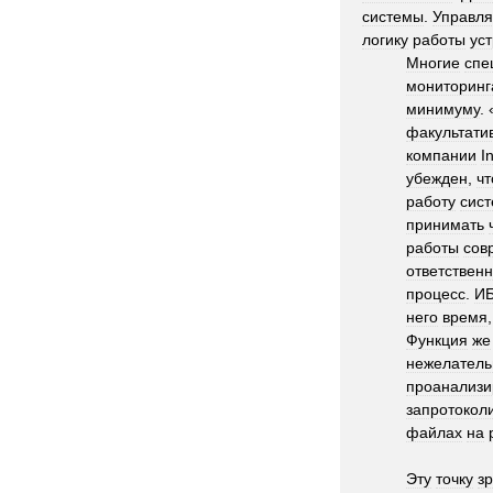
системы
.
Управл
логику
работы
ус
Многие
спе
мониторинг
минимуму
. 
факультати
компании
In
убежден
,
чт
работу
сис
принимать
работы
сов
ответствен
процесс
.
И
него
время
Функция
же
нежелатель
проанализи
запротокол
файлах
на
Эту
точку
з