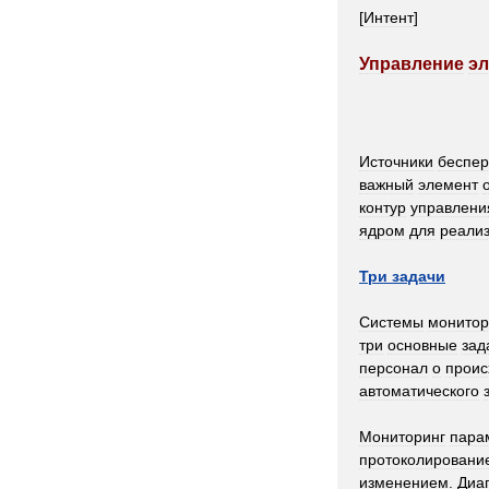
[
Интент
]
Управление
эл
Источники
беспер
важный
элемент
контур
управлени
ядром
для
реали
Три
задачи
Системы
монитор
три
основные
зад
персонал
о
прои
автоматического
Мониторинг
пара
протоколировани
изменением
.
Диа