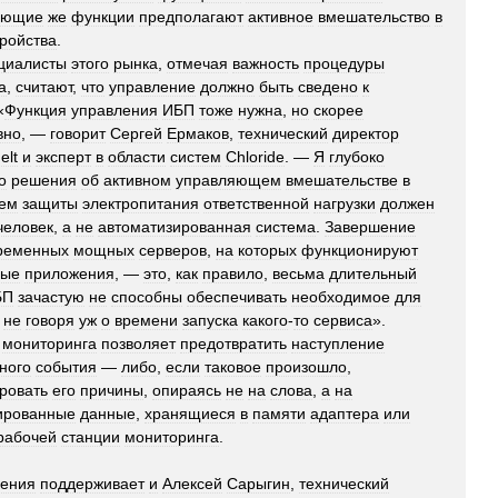
яющие
же
функции
предполагают
активное
вмешательство
в
тройства
.
циалисты
этого
рынка
,
отмечая
важность
процедуры
а
,
считают
,
что
управление
должно
быть
сведено
к
«
Функция
управления
ИБП
тоже
нужна
,
но
скорее
вно
, —
говорит
Сергей
Ермаков
,
технический
директор
elt
и
эксперт
в
области
систем
Chloride
. —
Я
глубоко
о
решения
об
активном
управляющем
вмешательстве
в
тем
защиты
электропитания
ответственной
нагрузки
должен
человек
,
а
не
автоматизированная
система
.
Завершение
ременных
мощных
серверов
,
на
которых
функционируют
ные
приложения
, —
это
,
как
правило
,
весьма
длительный
БП
зачастую
не
способны
обеспечивать
необходимое
для
,
не
говоря
уж
о
времени
запуска
какого
-
то
сервиса
».
мониторинга
позволяет
предотвратить
наступление
ного
события
—
либо
,
если
таковое
произошло
,
ровать
его
причины
,
опираясь
не
на
слова
,
а
на
ированные
данные
,
хранящиеся
в
памяти
адаптера
или
рабочей
станции
мониторинга
.
рения
поддерживает
и
Алексей
Сарыгин
,
технический