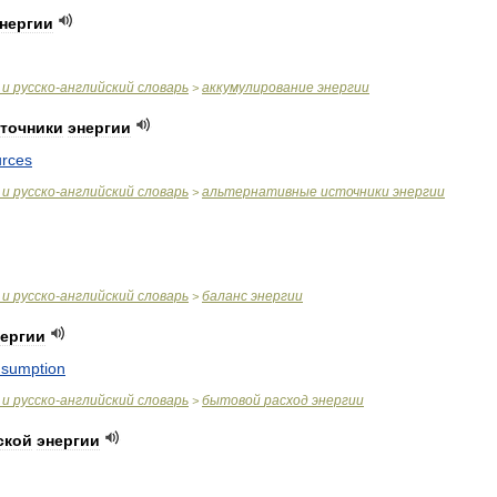
нергии
и
русско
-
английский
словарь
аккумулирование
энергии
>
точники
энергии
urces
и
русско
-
английский
словарь
альтернативные
источники
энергии
>
и
русско
-
английский
словарь
баланс
энергии
>
нергии
nsumption
и
русско
-
английский
словарь
бытовой
расход
энергии
>
ской
энергии