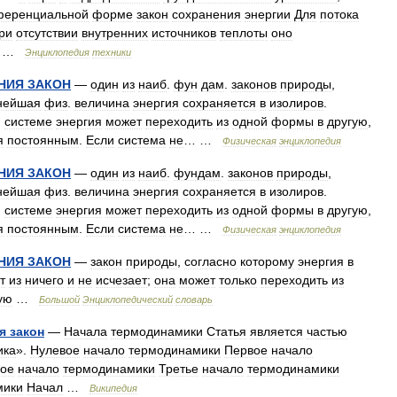
еренциальной
форме
закон
сохранения
энергии
Для
потока
ри
отсутствии
внутренних
источников
теплоты
оно
…
Энциклопедия
техники
НИЯ
ЗАКОН
—
один
из
наиб
.
фун
дам
.
законов
природы
,
нейшая
физ
.
величина
энергия
сохраняется
в
изолиров
.
.
системе
энергия
может
переходить
из
одной
формы
в
другую
,
я
постоянным
.
Если
система
не
… …
Физическая
энциклопедия
НИЯ
ЗАКОН
—
один
из
наиб
.
фундам
.
законов
природы
,
нейшая
физ
.
величина
энергия
сохраняется
в
изолиров
.
.
системе
энергия
может
переходить
из
одной
формы
в
другую
,
я
постоянным
.
Если
система
не
… …
Физическая
энциклопедия
НИЯ
ЗАКОН
—
закон
природы
,
согласно
которому
энергия
в
т
из
ничего
и
не
исчезает
;
она
может
только
переходить
из
ую
…
Большой
Энциклопедический
словарь
я
закон
—
Начала
термодинамики
Статья
является
частью
ика
».
Нулевое
начало
термодинамики
Первое
начало
рое
начало
термодинамики
Третье
начало
термодинамики
мики
Начал
…
Википедия