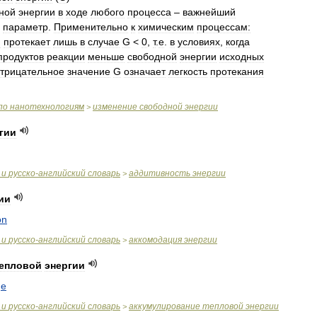
ной
энергии
в
ходе
любого
процесса
–
важнейший
параметр
.
Применительно
к
химическим
процессам:
я
протекает
лишь
в
случае
G
<
0
,
т
.
е
.
в
условиях
,
когда
продуктов
реакции
меньше
свободной
энергии
исходных
трицательное
значение
G
означает
легкость
протекания
по
нанотехнологиям
изменение
свободной
энергии
>
гии
и
русско
-
английский
словарь
аддитивность
энергии
>
ии
on
и
русско
-
английский
словарь
аккомодация
энергии
>
епловой
энергии
ge
и
русско
-
английский
словарь
аккумулирование
тепловой
энергии
>