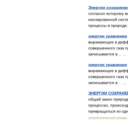
Энергии
сохранени
согласно
которому
в
изолированной
сист
процессы
в
природе
энергии
уравнение
выражающее
в
дифф
совершенного
газа
п
записывается
в
… 
энергии
уравнение
выражающее
в
дифф
совершенного
газа
п
записывается
в
… 
ЭНЕРГИИ
СОХРАНЕ
общий
закон
природ
процессах
,
происхо
превращаться
из
од
политехнический
словарь