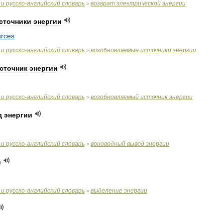
и
русско
-
английский
словарь
возврат
электрической
энергии
>
сточники
энергии
urces
и
русско
-
английский
словарь
возобновляемые
источники
энергии
>
сточник
энергии
и
русско
-
английский
словарь
возобновляемый
источник
энергии
>
д
энергии
и
русско
-
английский
словарь
воноводный
вывод
энергии
>
и
и
русско
-
английский
словарь
выделение
энергии
>