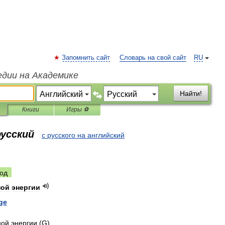
Запомнить сайт
Словарь на свой сайт
RU
едии на Академике
Найти!
Книги
Игры ⚽
русский
с русского на английский
од
ной
энергии
ge
ной
энергии
(
G
)