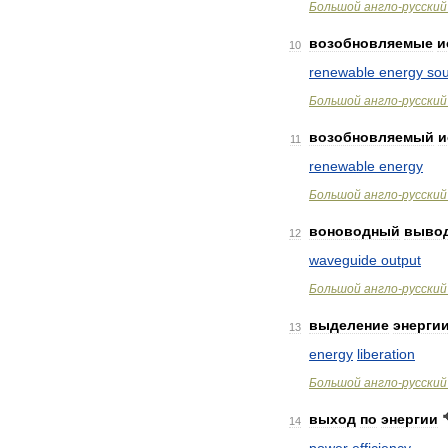
Большой
англо
-
русский
возобновляемые
и
10
renewable
energy
so
Большой
англо
-
русский
возобновляемый
и
11
renewable
energy
Большой
англо
-
русский
воноводный
выво
12
waveguide
output
Большой
англо
-
русский
выделение
энерги
13
energy
liberation
Большой
англо
-
русский
выход
по
энергии
14