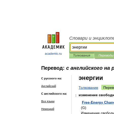
Словари и энциклоп
academic.ru
Толкования
Переводы
Перевод:
с английского на 
энергии
С русского на:
Английский
Толкование
Перев
С английского на:
изменение
свобод
1
Все языки
Free
-
Energy
Chan
(
G
)
Немецкий
Изменение
свобод