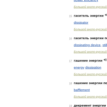
power
efficiency
Большой
англо
-
русский
гаситель
энергии
15
dissipator
Большой
англо
-
русский
гаситель
энергии
п
16
dissipating
device
,
sti
Большой
англо
-
русский
гашение
энергии
17
energy
dissipation
Большой
англо
-
русский
гашение
энергии
п
18
bafflement
Большой
англо
-
русский
декремент
энергии
19