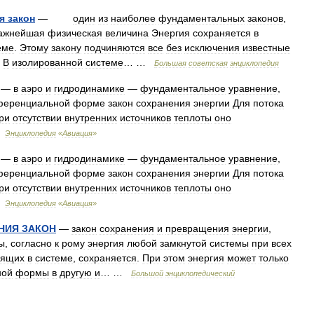
я
закон
—
один
из
наиболее
фундаментальных
законов
,
ажнейшая
физическая
величина
Энергия
сохраняется
в
еме
.
Этому
закону
подчиняются
все
без
исключения
известные
.
В
изолированной
системе
… …
Большая
советская
энциклопедия
—
в
аэро
и
гидродинамике
—
фундаментальное
уравнение
,
еренциальной
форме
закон
сохранения
энергии
Для
потока
ри
отсутствии
внутренних
источников
теплоты
оно
…
Энциклопедия
«
Авиация
»
—
в
аэро
и
гидродинамике
—
фундаментальное
уравнение
,
еренциальной
форме
закон
сохранения
энергии
Для
потока
ри
отсутствии
внутренних
источников
теплоты
оно
…
Энциклопедия
«
Авиация
»
НИЯ
ЗАКОН
—
закон
сохранения
и
превращения
энергии
,
ы
,
согласно
к
рому
энергия
любой
замкнутой
системы
при
всех
дящих
в
системе
,
сохраняется
.
При
этом
энергия
может
только
ной
формы
в
другую
и
… …
Большой
энциклопедический