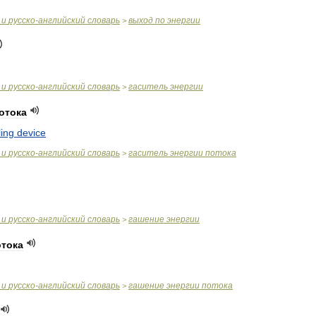
и
русско
-
английский
словарь
выход
по
энергии
>
и
русско
-
английский
словарь
гаситель
энергии
>
отока
lling
device
и
русско
-
английский
словарь
гаситель
энергии
потока
>
и
русско
-
английский
словарь
гашение
энергии
>
отока
и
русско
-
английский
словарь
гашение
энергии
потока
>