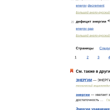
energy
decrement
Большой
англо
-
русский
дефицит
энергии
20
energy
gap
Большой
англо
-
русский
Страницы
След
1
2
3
См
.
также
в
друг
ЭНЕРГИИ
—
ЭНЕРГ
технический
энциклопеди
энергии
—
хватает
достаточность
…
Гл
Энергии
уравнение