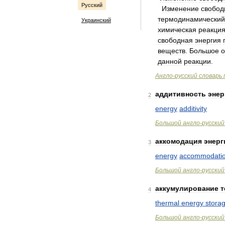
Русский
Изменение
свобод
термодинамический
Украинский
химическая
реакци
свободная
энергия
веществ
.
Большое
о
данной
реакции
.
Англо
-
русский
словарь
аддитивность
энер
2
energy
additivity
Большой
англо
-
русский
аккомодация
энерг
3
energy
accommodati
Большой
англо
-
русский
аккумулирование
т
4
thermal
energy
stora
Большой
англо
-
русский