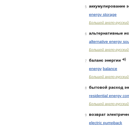
аккумулирование
э
5
energy
storage
Большой
англо
-
русский
альтернативные
ис
6
alternative
energy
so
Большой
англо
-
русский
баланс
энергии
7
energy
balance
Большой
англо
-
русский
бытовой
расход
э
8
residential
energy
co
Большой
англо
-
русский
возврат
электриче
9
electric
pumpback