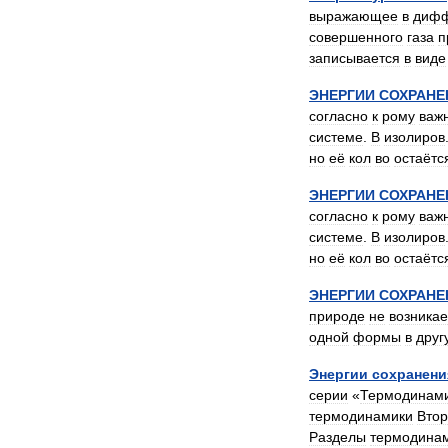
выражающее
в
дифф
совершенного
газа
п
записывается
в
виде
ЭНЕРГИИ
СОХРАНЕ
согласно
к
рому
важ
системе
.
В
изолиров
но
её
кол
во
остаётс
ЭНЕРГИИ
СОХРАНЕ
согласно
к
рому
важ
системе
.
В
изолиров
но
её
кол
во
остаётс
ЭНЕРГИИ
СОХРАНЕ
природе
не
возникае
одной
формы
в
друг
Энергии
сохранени
серии
«
Термодинам
термодинамики
Вто
Разделы
термодина