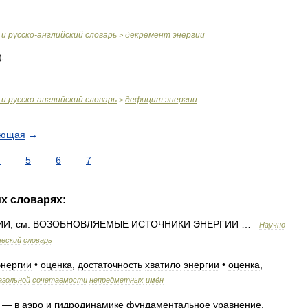
и
русско
-
английский
словарь
декремент
энергии
>
и
русско
-
английский
словарь
дефицит
энергии
>
ующая
→
4
5
6
7
их
словарях:
ИИ
,
см
.
ВОЗОБНОВЛЯЕМЫЕ
ИСТОЧНИКИ
ЭНЕРГИИ
…
Научно
-
ческий
словарь
энергии
•
оценка
,
достаточность
хватило
энергии
•
оценка
,
агольной
сочетаемости
непредметных
имён
—
в
аэро
и
гидродинамике
фундаментальное
уравнение
,