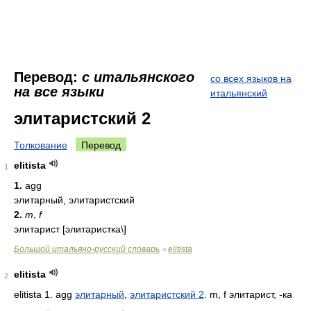
Перевод:
с итальянского
со всех языков на
на все языки
итальянский
элитаристский 2
Толкование
Перевод
elitista
1
1.
agg
элитарный, элитаристский
2.
m
,
f
элитарист [элитаристка\]
Большой итальяно-русский словарь
elitista
>
elitista
2
elitista 1. agg
элитарный
,
элитаристский 2
. m, f элитарист, -ка