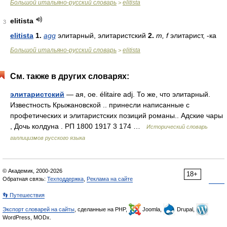
Большой итальяно-русский словарь
elitista
>
elitista
3
elitista
1.
agg
элитарный, элитаристский
2.
m
,
f
элитарист, -ка
Большой итальяно-русский словарь
elitista
>
См. также в других словарях:
элитаристский
— ая, ое. élitaire adj. То же, что элитарный.
Известность Крыжановской .. принесли написанные с
профетических и элитаристских позиций романы.. Адские чары
, Дочь колдуна . РП 1800 1917 3 174 …
Исторический словарь
галлицизмов русского языка
© Академик, 2000-2026
18+
Обратная связь:
Техподдержка
,
Реклама на сайте
👣 Путешествия
Экспорт словарей на сайты
, сделанные на PHP,
Joomla,
Drupal,
WordPress, MODx.