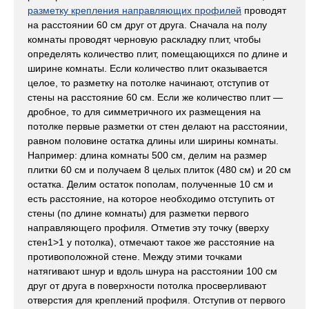
разметку крепления направляющих профилей
проводят
на расстоянии 60 см друг от друга. Сначала на полу
комнаты проводят черновую раскладку плит, чтобы
определять количество плит, помещающихся по длине и
ширине комнаты. Если количество плит оказывается
целое, то разметку на потолке начинают, отступив от
стены на расстояние 60 см. Если же количество плит —
дробное, то для симметричного их размещения на
потолке первые разметки от стен делают на расстоянии,
равном половине остатка длины или ширины комнаты.
Например: длина комнаты 500 см, делим на размер
плитки 60 см и получаем 8 целых плиток (480 см) и 20 см
остатка. Делим остаток пополам, полученные 10 см и
есть расстояние, на которое необходимо отступить от
стены (по длине комнаты) для разметки первого
направляющего профиля. Отметив эту точку (вверху
стен1>1 у потолка), отмечают такое же расстояние на
противоположной стене. Между этими точками
натягивают шнур и вдоль шнура на расстоянии 100 см
друг от друга в поверхности потолка просверливают
отверстия для креплений профиля. Отступив от первого