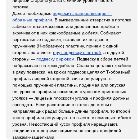
лицевой стороны уголка с линией уровня чистого
потолка.
Далее необходимо
подвесить направляющие Т-
образные профили
. В высверленные отверстия в потолке
забивают пластмассовые или деревянные пробки и
вкручивают в них крюкообразные дюбеля. Собирают
вертикальные подвески, вставляя их по двое в
пружинную (Н-образную) пластину, причем с одной
стороны вставляют
прут-подвеску с петлей
, а с другой
стороны —
подвеску с крюком
. Подвеску в сборе петлей
набрасывают на крюк дюбеля. Сначала цепляют крайние
в ряду подвески, на крюки подвесок цепляют Т-образный
профиль лицевой стороной вниз и регулируют с
помощью пружинной пластины, поднимая или опуская
ее, уровень профиля совмещая с уровнем пристенных
уголков — лицевые плоскости уголка и профиля должны
совпадать. Если расстояние от стены до стены в
направляющих радах больше длины профиля, то второй
конец профиля регулируют по высоте с помощью гибкого
уровня. Недостающий кусок профиля наращивают,
соединив в торец имеющимися на концах профилей
замками-защелками.