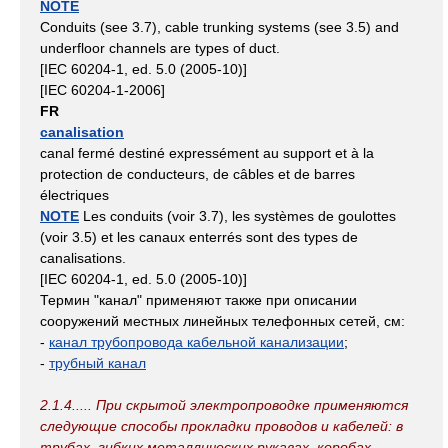
NOTE
Conduits (see 3.7), cable trunking systems (see 3.5) and
underfloor channels are types of duct.
[IEC 60204-1, ed. 5.0 (2005-10)]
[IEC 60204-1-2006]
FR
canalisation
canal fermé destiné expressément au support et à la
protection de conducteurs, de câbles et de barres
électriques
NOTE
Les conduits (voir 3.7), les systèmes de goulottes
(voir 3.5) et les canaux enterrés sont des types de
canalisations.
[IEC 60204-1, ed. 5.0 (2005-10)]
Термин "канал" применяют также при описании
сооружений местных линейных телефонных сетей, см:
-
канал трубопровода кабельной канализации
;
-
трубный канал
2.1.4..... При скрытой электропроводке применяются
следующие способы прокладки проводов и кабелей: в
трубах, гибких металлических рукавах, коробах,