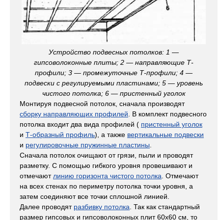
Устройство подвесных потолков: 1 —
гипсоволоконные плиты; 2 — направляющие Т-
профили; 3 — промежуточные Т-профили; 4 —
подвески с регулируемыми пластинами; 5 — уровень
чистого потолка; 6 — пристенный уголок
Монтируя подвесной потолок, сначала производят
сборку направляющих профилей
. В комплект подвесного
потолка входит два вида профилей (
пристенный уголок
и
Т-образный профиль
), а также
вертикальные подвески
и
регулировочные пружинные пластины
.
Сначала потолок очищают от грязи, пыли и проводят
разметку. С помощью гибкого уровня провешивают и
отмечают
линию горизонта чистого потолка
. Отмечают
на всех стенах по периметру потолка точки уровня, а
затем соединяют все точки сплошной линией.
Далее проводят
разбивку потолка
. Так как стандартный
размер гипсовых и гипсоволоконных плит 60x60 см, то