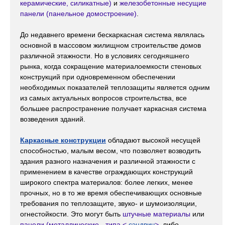
керамические, силикатные)
и
железобетонные несущие
панели (панельное домостроение)
.
До недавнего времени бескаркасная система являлась
основной в массовом жилищном строительстве домов
различной этажности. Но в условиях сегодняшнего
рынка, когда сокращение материалоемкости стеновых
конструкций при одновременном обеспечении
необходимых показателей теплозащиты является одним
из самых актуальных вопросов строительства, все
большее распространение получает каркасная система
возведения зданий.
Каркасные конструкции
обладают высокой несущей
способностью, малым весом, что позволяет возводить
здания разного назначения и различной этажности с
применением в качестве ограждающих конструкций
широкого спектра материалов: более легких, менее
прочных, но в то же время обеспечивающих основные
требования по теплозащите, звуко- и шумоизоляции,
огнестойкости. Это могут быть
штучные материалы
или
панели (металлические - типа <
сэндвич
>
, либо