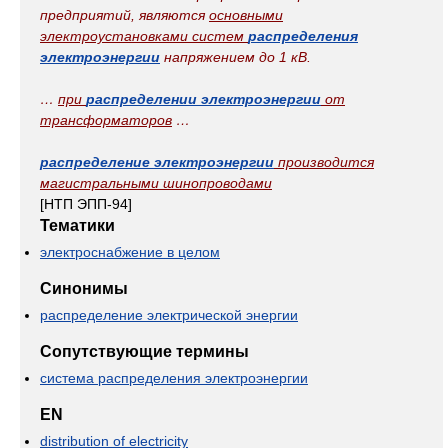
предприятий, являются
основными
электроустановками систем
распределения
электроэнергии
напряжением до 1 кВ.
…
при
распределении электроэнергии
от
трансформаторов
…
распределение электроэнергии
производится
магистральными шинопроводами
[НТП ЭПП-94]
Тематики
электроснабжение в целом
Синонимы
распределение электрической энергии
Сопутствующие термины
система распределения электроэнергии
EN
distribution of electricity