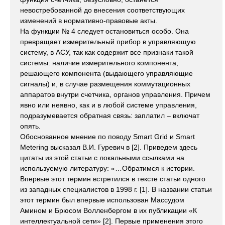
невостребованной до внесения соответствующих
изменений в нормативно-правовые акты.
На функции № 4 следует остановиться особо. Она
превращает измерительный прибор в управляющую
систему, в АСУ, так как содержит все признаки такой
системы: наличие измерительного компонента,
решающего компонента (выдающего управляющие
сигналы) и, в случае размещения коммутационных
аппаратов внутри счетчика, органов управления. Причем
явно или неявно, как и в любой системе управления,
подразумевается обратная связь: заплатил – включат
опять.
Обоснованное мнение по поводу Smart Grid и Smart
Metering высказал В.И. Гуревич в [2]. Приведем здесь
цитаты из этой статьи с локальными ссылками на
используемую литературу: «…Обратимся к истории.
Впервые этот термин встретился в тексте статьи одного
из западных специалистов в 1998 г. [1]. В названии статьи
этот термин был впервые использован Массудом
Амином и Брюсом Волленбергом в их публикации «К
интеллектуальной сети» [2]. Первые применения этого