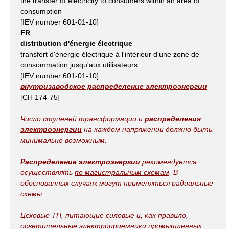
the transfer of electricity to consumers within an area of
consumption
[IEV number 601-01-10]
FR
distribution d'énergie électrique
transfert d'énergie électrique à l'intérieur d'une zone de
consommation jusqu'aux utilisateurs
[IEV number 601-01-10]
внутризаводское распределение электроэнергии
[СН 174-75]
Число ступеней
трансформации и
распределения
электроэнергии
на каждом напряжении должно быть
минимально возможным.
Распределение электроэнергии
рекомендуется
осуществлять
по магистральным схемам
. В
обоснованных случаях могут применяться радиальные
схемы.
Цеховые ТП, питающие силовые и, как правило,
осветительные электроприемники промышленных