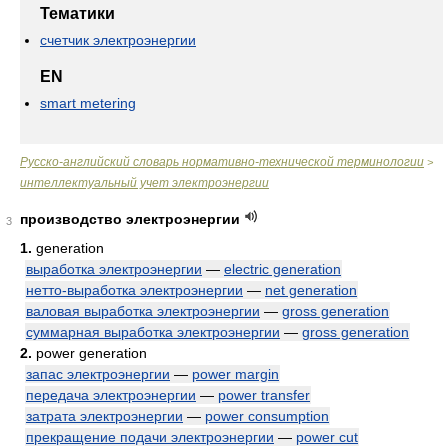
Тематики
счетчик электроэнергии
EN
smart metering
Русско-английский словарь нормативно-технической терминологии
>
интеллектуальный учет электроэнергии
производство электроэнергии
3
1.
generation
выработка электроэнергии
—
electric generation
нетто-выработка электроэнергии
—
net generation
валовая выработка электроэнергии
—
gross generation
суммарная выработка электроэнергии
—
gross generation
2.
power generation
запас электроэнергии
—
power margin
передача электроэнергии
—
power transfer
затрата электроэнергии
—
power consumption
прекращение подачи электроэнергии
—
power cut