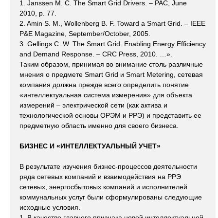
1. Janssen M. C. The Smart Grid Drivers. – PAC, June
2010, p. 77.
2. Amin S. M., Wollenberg B. F. Toward a Smart Grid. – IEEE
P&E Magazine, September/October, 2005.
3. Gellings C. W. The Smart Grid. Enabling Energy Efficiency
and Demand Response. – CRC Press, 2010. …».
Таким образом, принимая во внимание столь различные
мнения о предмете Smart Grid и Smart Metering, сетевая
компания должна прежде всего определить понятие
«интеллектуальная система измерения» для объекта
измерений – электрической сети (как актива и
технологической основы ОРЭМ и РРЭ) и представить ее
предметную область именно для своего бизнеса.
БИЗНЕС И «ИНТЕЛЛЕКТУАЛЬНЫЙ УЧЕТ»
В результате изучения бизнес-процессов деятельности
ряда сетевых компаний и взаимодействия на РРЭ
сетевых, энергосбытовых компаний и исполнителей
коммунальных услуг были сформулированы следующие
исходные условия.
1. В качестве главного признака новой интеллектуальной