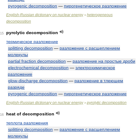
pyrogenic decomposition
—
пирогенетическое разложение
English-Russian dictionary on nuclear energy
heterogeneous
>
decomposition
pyrolytic decomposition
15
термическое разложение
splitting decomposition
—
разложение с расщеплением
молекулы
partial fraction decomposition
—
разложение на простые дроби
electrochemical decomposition
—
электрохимическое
разложение
glow-discharge decomposition
—
разложение в тлеющем
разряде
pyrogenic decomposition
—
пирогенетическое разложение
English-Russian dictionary on nuclear energy
pyrolytic decomposition
>
heat of decomposition
16
теплота разложения
splitting decomposition
—
разложение с расщеплением
молекулы