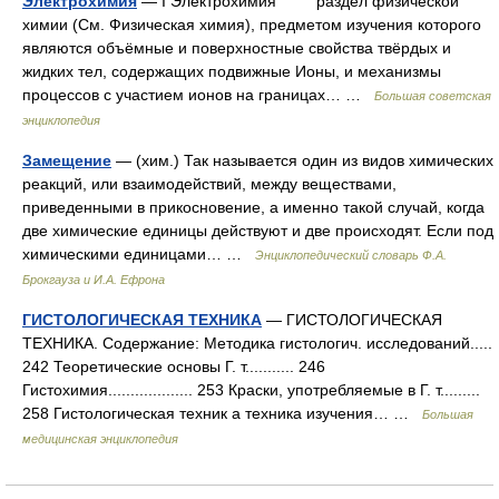
Электрохимия
— I Электрохимия раздел физической
химии (См. Физическая химия), предметом изучения которого
являются объёмные и поверхностные свойства твёрдых и
жидких тел, содержащих подвижные Ионы, и механизмы
процессов с участием ионов на границах… …
Большая советская
энциклопедия
Замещение
— (хим.) Так называется один из видов химических
реакций, или взаимодействий, между веществами,
приведенными в прикосновение, а именно такой случай, когда
две химические единицы действуют и две происходят. Если под
химическими единицами… …
Энциклопедический словарь Ф.А.
Брокгауза и И.А. Ефрона
ГИСТОЛОГИЧЕСКАЯ ТЕХНИКА
— ГИСТОЛОГИЧЕСКАЯ
ТЕХНИКА. Содержание: Методика гистологич. исследований.....
242 Теоретические основы Г. т........... 246
Гистохимия................... 253 Краски, употребляемые в Г. т.........
258 Гистологическая техник а техника изучения… …
Большая
медицинская энциклопедия