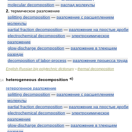
molecular decomposition
—
распад молекулы
2.
термическое разложение
splitting decomposition
—
разложение с расщеплением
молекулы
partial fraction decomposition
—
разложение на простые дроби
electrochemical decomposition
—
электрохимическое
разложение
glow-discharge decomposition
—
разложение в тлеющем
разряде
decomposition of labor-process
—
разложение процесса труда
English-Russian big polytechnic dictionary
thermal decomposition
>
heterogeneous decomposition
14
гетерогенное разложение
splitting decomposition
—
разложение с расщеплением
молекулы
partial fraction decomposition
—
разложение на простые дроби
electrochemical decomposition
—
электрохимическое
разложение
glow-discharge decomposition
—
разложение в тлеющем
разряде