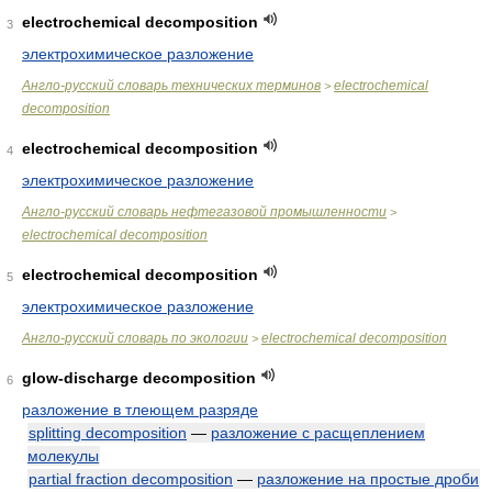
electrochemical decomposition
3
электрохимическое разложение
Англо-русский словарь технических терминов
electrochemical
>
decomposition
electrochemical decomposition
4
электрохимическое разложение
Англо-русский словарь нефтегазовой промышленности
>
electrochemical decomposition
electrochemical decomposition
5
электрохимическое разложение
Англо-русский словарь по экологии
electrochemical decomposition
>
glow-discharge decomposition
6
разложение в тлеющем разряде
splitting decomposition
—
разложение с расщеплением
молекулы
partial fraction decomposition
—
разложение на простые дроби