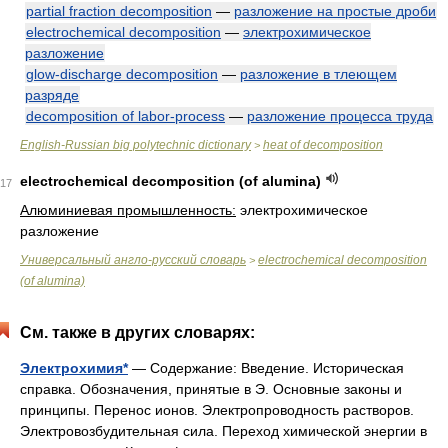
partial fraction decomposition
—
разложение на простые дроби
electrochemical decomposition
—
электрохимическое
разложение
glow-discharge decomposition
—
разложение в тлеющем
разряде
decomposition of labor-process
—
разложение процесса труда
English-Russian big polytechnic dictionary
heat of decomposition
>
electrochemical decomposition (of alumina)
17
Алюминиевая промышленность:
электрохимическое
разложение
Универсальный англо-русский словарь
electrochemical decomposition
>
(of alumina)
См. также в других словарях:
Электрохимия*
— Содержание: Введение. Историческая
справка. Обозначения, принятые в Э. Основные законы и
принципы. Перенос ионов. Электропроводность растворов.
Электровозбудительная сила. Переход химической энергии в