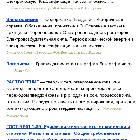
электрическую. Классификация гальванических… …
Энциклопедический словарь Ф.А. Брокгауза и И.А. Ефрона
Электрохимия
— Содержание: Введение. Историческая
справка. Обозначения, принятые в Э. Основные законы и
принципы. Перенос ионов. Электропроводность растворов.
Электровозбудительная сила. Переход химической энергии в
электрическую. Классификация гальванических… …
Энциклопедический словарь Ф.А. Брокгауза и И.А. Ефрона
Логарифм
— График двоичного логарифма Логарифм числа
…
Википедия
РАСТВОРЕНИЕ
— твердых тел, гетерогенное физ. хим.
взаимод. твердого тела и жидкости, сопровождающееся
переходом твердой фазы в р р; один из осн. процессов хим.
технологии. Р. следует отличать от экстрагирования, при к ром
контактирующие с р ром твердые частицы …
Химическая
энциклопедия
ГОСТ 9.901.1-89: Единая система защиты от коррозии и
старения. Металлы и сплавы. Общие требования к
методам испытаний на коррозионное растрескивание
—