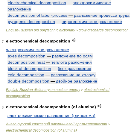
electrochemical decomposition
—
электрохимическое
разложение
decomposition of labor-process
—
разложение процесса труда
pyrogenic decomposition
—
пирогенетическое разложение
English-Russian big polytechnic dictionary
glow-discharge decomposition
>
electrochemical decomposition
7
электрохимическое разложение
axes decomposition
—
разложение по осям
decomposition heat
—
теплота разложения
block of decomposition
—
блок разложения
cold decomposition
—
разложение на холоду
double decomposition
—
двойное разложение
English-Russian dictionary on nuclear energy
electrochemical
>
decomposition
electrochemical decomposition (of alumina)
8
электрохимическое разложение (глинозема)
Англо-русский глоссарий алюминиевой промышленности
>
electrochemical decomposition (of alumina)