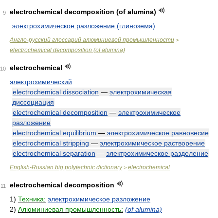
electrochemical decomposition (of alumina)
9
электрохимическое разложение (глинозема)
Англо-русский глоссарий алюминиевой промышленности
>
electrochemical decomposition (of alumina)
electrochemical
10
электрохимический
electrochemical dissociation
—
электрохимическая
диссоциация
electrochemical decomposition
—
электрохимическое
разложение
electrochemical equilibrium
—
электрохимическое равновесие
electrochemical stripping
—
электрохимическое растворение
electrochemical separation
—
электрохимическое разделение
English-Russian big polytechnic dictionary
electrochemical
>
electrochemical decomposition
11
1)
Техника:
электрохимическое разложение
2)
Алюминиевая промышленность:
(of alumina)