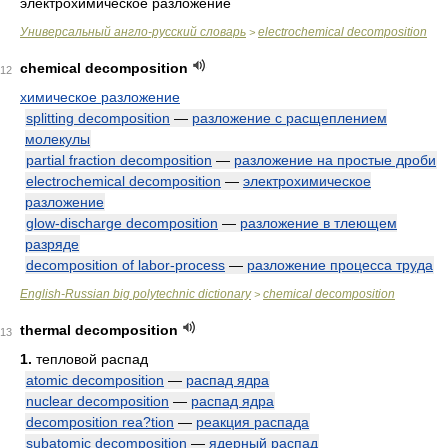
электрохимическое разложение
Универсальный англо-русский словарь
electrochemical decomposition
>
chemical decomposition
12
химическое разложение
splitting decomposition
—
разложение с расщеплением
молекулы
partial fraction decomposition
—
разложение на простые дроби
electrochemical decomposition
—
электрохимическое
разложение
glow-discharge decomposition
—
разложение в тлеющем
разряде
decomposition of labor-process
—
разложение процесса труда
English-Russian big polytechnic dictionary
chemical decomposition
>
thermal decomposition
13
1.
тепловой распад
atomic decomposition
—
распад ядра
nuclear decomposition
—
распад ядра
decomposition rea?tion
—
реакция распада
subatomic decomposition
—
ядерный распад