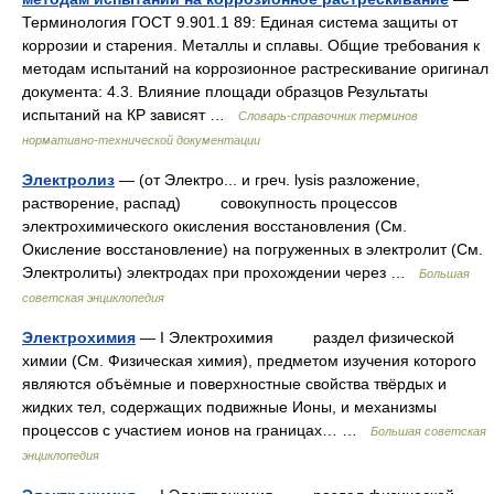
Терминология ГОСТ 9.901.1 89: Единая система защиты от
коррозии и старения. Металлы и сплавы. Общие требования к
методам испытаний на коррозионное растрескивание оригинал
документа: 4.3. Влияние площади образцов Результаты
испытаний на КР зависят …
Словарь-справочник терминов
нормативно-технической документации
Электролиз
— (от Электро... и греч. lysis разложение,
растворение, распад) совокупность процессов
электрохимического окисления восстановления (См.
Окисление восстановление) на погруженных в электролит (См.
Электролиты) электродах при прохождении через …
Большая
советская энциклопедия
Электрохимия
— I Электрохимия раздел физической
химии (См. Физическая химия), предметом изучения которого
являются объёмные и поверхностные свойства твёрдых и
жидких тел, содержащих подвижные Ионы, и механизмы
процессов с участием ионов на границах… …
Большая советская
энциклопедия