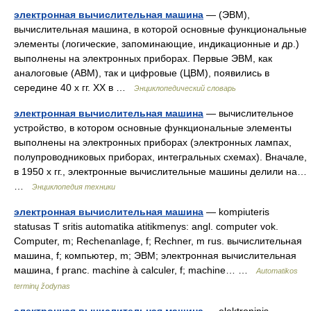
электронная вычислительная машина
— (ЭВМ),
вычислительная машина, в которой основные функциональные
элементы (логические, запоминающие, индикационные и др.)
выполнены на электронных приборах. Первые ЭВМ, как
аналоговые (АВМ), так и цифровые (ЦВМ), появились в
середине 40 х гг. XX в …
Энциклопедический словарь
электронная вычислительная машина
— вычислительное
устройство, в котором основные функциональные элементы
выполнены на электронных приборах (электронных лампах,
полупроводниковых приборах, интегральных схемах). Вначале,
в 1950 х гг., электронные вычислительные машины делили на…
…
Энциклопедия техники
электронная вычислительная машина
— kompiuteris
statusas T sritis automatika atitikmenys: angl. computer vok.
Computer, m; Rechenanlage, f; Rechner, m rus. вычислительная
машина, f; компьютер, m; ЭВМ; электронная вычислительная
машина, f pranc. machine à calculer, f; machine… …
Automatikos
terminų žodynas