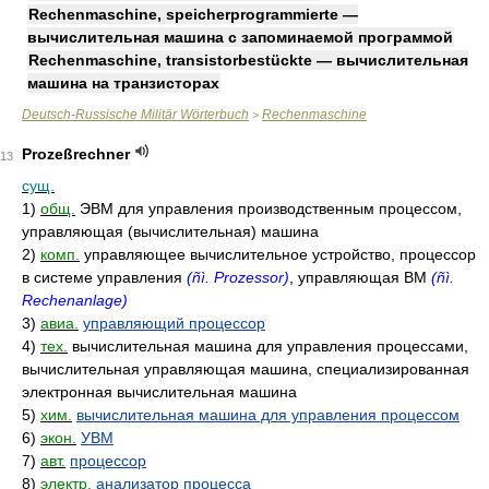
Rechenmaschine, speicherprogrammierte —
вычислительная машина с запоминаемой программой
Rechenmaschine, transistorbestückte — вычислительная
машина на транзисторах
Deutsch-Russische Militär Wörterbuch
Rechenmaschine
>
Prozeßrechner
13
сущ.
1)
общ.
ЭВМ для управления производственным процессом,
управляющая (вычислительная) машина
2)
комп.
управляющее вычислительное устройство, процессор
в системе управления
(ñì. Prozessor)
, управляющая ВМ
(ñì.
Rechenanlage)
3)
авиа.
управляющий процессор
4)
тех.
вычислительная машина для управления процессами,
вычислительная управляющая машина, специализированная
электронная вычислительная машина
5)
хим.
вычислительная машина для управления процессом
6)
экон.
УВМ
7)
авт.
процессор
8)
электр.
анализатор процесса