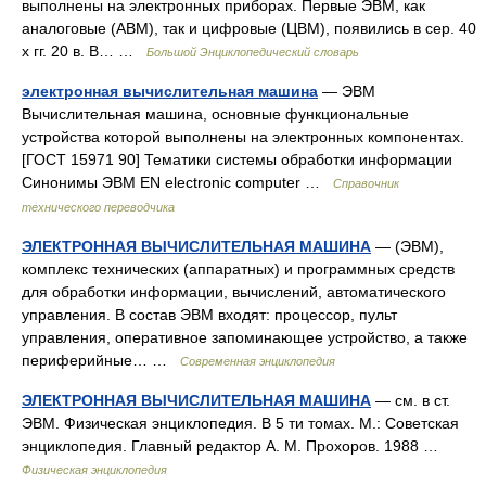
выполнены на электронных приборах. Первые ЭВМ, как
аналоговые (АВМ), так и цифровые (ЦВМ), появились в сер. 40
х гг. 20 в. В… …
Большой Энциклопедический словарь
электронная вычислительная машина
— ЭВМ
Вычислительная машина, основные функциональные
устройства которой выполнены на электронных компонентах.
[ГОСТ 15971 90] Тематики системы обработки информации
Синонимы ЭВМ EN electronic computer …
Справочник
технического переводчика
ЭЛЕКТРОННАЯ ВЫЧИСЛИТЕЛЬНАЯ МАШИНА
— (ЭВМ),
комплекс технических (аппаратных) и программных средств
для обработки информации, вычислений, автоматического
управления. В состав ЭВМ входят: процессор, пульт
управления, оперативное запоминающее устройство, а также
периферийные… …
Современная энциклопедия
ЭЛЕКТРОННАЯ ВЫЧИСЛИТЕЛЬНАЯ МАШИНА
— см. в ст.
ЭВМ. Физическая энциклопедия. В 5 ти томах. М.: Советская
энциклопедия. Главный редактор А. М. Прохоров. 1988 …
Физическая энциклопедия