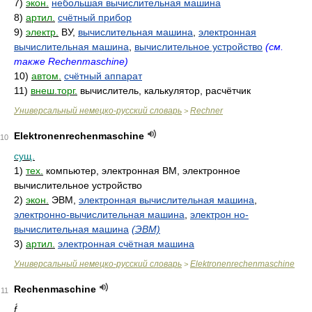
7)
экон.
небольшая вычислительная машина
8)
артил.
счётный прибор
9)
электр.
ВУ,
вычислительная машина
,
электронная
вычислительная машина
,
вычислительное устройство
(см.
также Rechenmaschine)
10)
автом.
счётный аппарат
11)
внеш.торг.
вычислитель, калькулятор, расчётчик
Универсальный немецко-русский словарь
Rechner
>
Elektronenrechenmaschine
10
сущ.
1)
тех.
компьютер, электронная ВМ, электронное
вычислительное устройство
2)
экон.
ЭВМ,
электронная вычислительная машина
,
электронно-вычислительная машина
,
электрон но-
вычислительная машина
(ЭВМ)
3)
артил.
электронная счётная машина
Универсальный немецко-русский словарь
Elektronenrechenmaschine
>
Rechenmaschine
11
f́