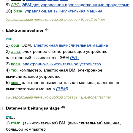
9)
АЭС.
ЭВМ для управления производственными процессами
10)
бизн.
управляющая вычислительная машина
Универсальный немецко-русский словарь
Prozeßrechner
>
Elektronenrechner
14
сущ.
1)
общ.
ЭВМ,
электронная вычислительная машина
2)
авиа.
электронное счётно-решающее устройство,
электронный вычислитель, ЭВМ
(ER)
3)
воен.
электронно-вычислительное устройство
4)
тех.
компьютер, электронная ВМ, электронное
вычислительное устройство
5)
экон.
электронно-вычислительная машина, электрон но-
вычислительная машина
(ЭВМ)
Универсальный немецко-русский словарь
Elektronenrechner
>
Datenverarbeitungsanlage
15
сущ.
1)
комп.
(вычислительная) ВМ, (вычислительная) машина,
большой компьютер