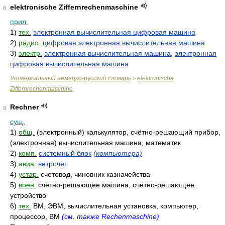
elektronische Ziffernrechenmaschine
8
прил.
1)
тех.
электронная вычислительная цифровая машина
2)
радио.
цифровая электронная вычислительная машина
3)
электр.
электронная вычислительная машина
,
электронная
цифровая вычислительная машина
Универсальный немецко-русский словарь
elektronische
>
Ziffernrechenmaschine
Rechner
9
сущ.
1)
общ.
(электронный) калькулятор, счётно-решающий прибор,
(электронная) вычислительная машина, математик
2)
комп.
системный блок
(компьютера)
3)
авиа.
ветрочёт
4)
устар.
счетовод, чиновник казначейства
5)
воен.
счётно-решающее машина, счётно-решающее
устройство
6)
тех.
ВМ, ЭВМ, вычислительная установка, компьютер,
процессор, ВМ
(см. также Rechenmaschine)