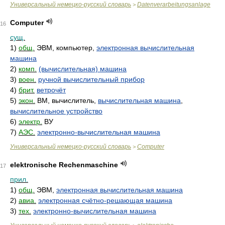
Универсальный немецко-русский словарь
Datenverarbeitungsanlage
>
Computer
16
сущ.
1)
общ.
ЭВМ, компьютер,
электронная вычислительная
машина
2)
комп.
(вычислительная) машина
3)
воен.
ручной вычислительный прибор
4)
брит.
ветрочёт
5)
экон.
ВМ, вычислитель,
вычислительная машина
,
вычислительное устройство
6)
электр.
ВУ
7)
АЭС.
электронно-вычислительная машина
Универсальный немецко-русский словарь
Computer
>
elektronische Rechenmaschine
17
прил.
1)
общ.
ЭВМ,
электронная вычислительная машина
2)
авиа.
электронная счётно-решающая машина
3)
тех.
электронно-вычислительная машина