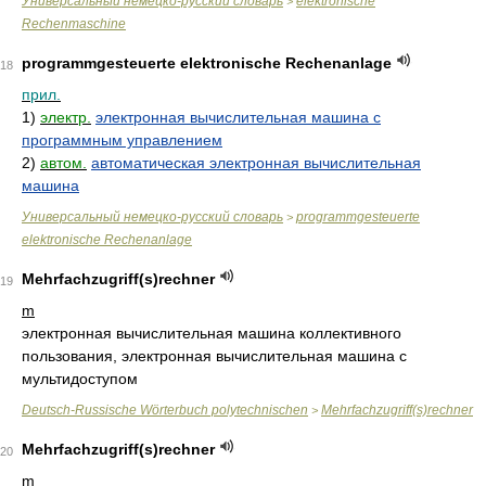
Универсальный немецко-русский словарь
elektronische
>
Rechenmaschine
programmgesteuerte elektronische Rechenanlage
18
прил.
1)
электр.
электронная вычислительная машина с
программным управлением
2)
автом.
автоматическая электронная вычислительная
машина
Универсальный немецко-русский словарь
programmgesteuerte
>
elektronische Rechenanlage
Mehrfachzugriff(s)rechner
19
m
электронная вычислительная машина коллективного
пользования, электронная вычислительная машина с
мультидоступом
Deutsch-Russische Wörterbuch polytechnischen
Mehrfachzugriff(s)rechner
>
Mehrfachzugriff(s)rechner
20
m