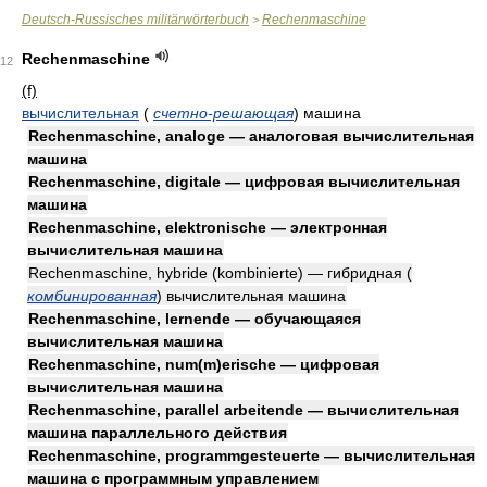
Deutsch-Russisches militärwörterbuch
Rechenmaschine
>
Rechenmaschine
12
(f)
вычислительная
(
счетно-решающая
)
машина
Rechenmaschine, analoge — аналоговая вычислительная
машина
Rechenmaschine, digitale — цифровая вычислительная
машина
Rechenmaschine, elektronische — электронная
вычислительная машина
Rechenmaschine, hybride (kombinierte) — гибридная
(
комбинированная
)
вычислительная машина
Rechenmaschine, lernende — обучающаяся
вычислительная машина
Rechenmaschine, num(m)erische — цифровая
вычислительная машина
Rechenmaschine, parallel arbeitende — вычислительная
машина параллельного действия
Rechenmaschine, programmgesteuerte — вычислительная
машина с программным управлением