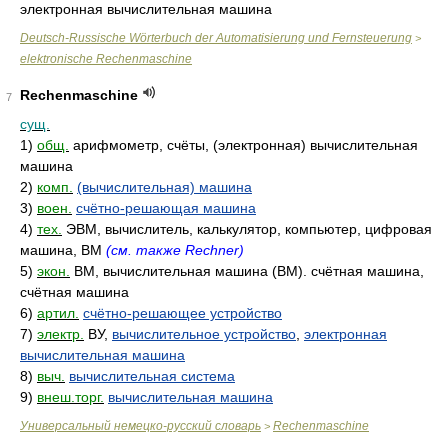
электронная вычислительная машина
Deutsch-Russische Wörterbuch der Automatisierung und Fernsteuerung
>
elektronische Rechenmaschine
Rechenmaschine
7
сущ.
1)
общ.
арифмометр, счёты, (электронная) вычислительная
машина
2)
комп.
(вычислительная) машина
3)
воен.
счётно-решающая машина
4)
тех.
ЭВМ, вычислитель, калькулятор, компьютер, цифровая
машина, ВМ
(см. также Rechner)
5)
экон.
ВМ, вычислительная машина (ВМ). счётная машина,
счётная машина
6)
артил.
счётно-решающее устройство
7)
электр.
ВУ,
вычислительное устройство
,
электронная
вычислительная машина
8)
выч.
вычислительная система
9)
внеш.торг.
вычислительная машина
Универсальный немецко-русский словарь
Rechenmaschine
>