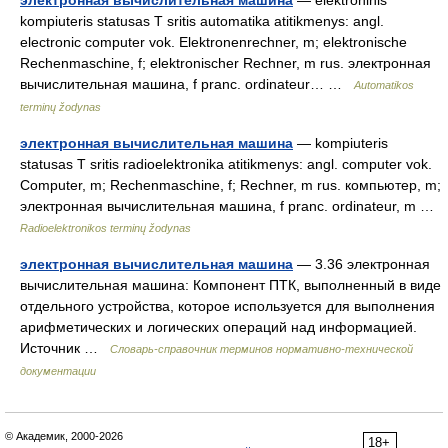
электронная вычислительная машина
— elektroninis
kompiuteris statusas T sritis automatika atitikmenys: angl.
electronic computer vok. Elektronenrechner, m; elektronische
Rechenmaschine, f; elektronischer Rechner, m rus. электронная
вычислительная машина, f pranc. ordinateur… …
Automatikos
terminų žodynas
электронная вычислительная машина
— kompiuteris
statusas T sritis radioelektronika atitikmenys: angl. computer vok.
Computer, m; Rechenmaschine, f; Rechner, m rus. компьютер, m;
электронная вычислительная машина, f pranc. ordinateur, m …
Radioelektronikos terminų žodynas
электронная вычислительная машина
— 3.36 электронная
вычислительная машина: Компонент ПТК, выполненный в виде
отдельного устройства, которое используется для выполнения
арифметических и логических операций над информацией.
Источник …
Словарь-справочник терминов нормативно-технической
документации
© Академик, 2000-2026
18+