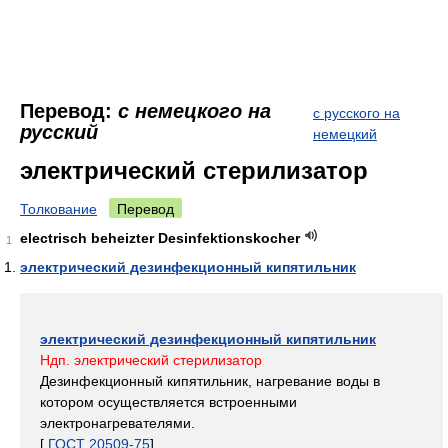
Перевод:
с немецкого на
с русского на
русский
немецкий
электрический стерилизатор
Толкование
Перевод
electrisch beheizter Desinfektionskocher
1
электрический дезинфекционный кипятильник
электрический дезинфекционный кипятильник
Ндп. электрический стерилизатор
Дезинфекционный кипятильник, нагревание воды в
котором осуществляется встроенными
электронагревателями.
[
ГОСТ 20509-75
]