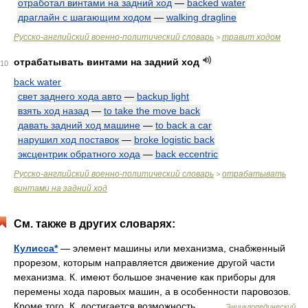
отработал винтами на задний ход
—
backed water
драглайн с шагающим ходом
—
walking dragline
Русско-английский военно-политический словарь
травит ходом
>
отрабатывать винтами на задний ход
10
back water
свет заднего хода авто
—
backup light
взять ход назад
—
to take the move back
давать задний ход машине
—
to back a car
нарушил ход поставок
—
broke logistic back
эксцентрик обратного хода
—
back eccentric
Русско-английский военно-политический словарь
отрабатывать
>
винтами на задний ход
См. также в других словарях:
Кулисса*
— элемент машины или механизма, снабженный
прорезом, которым направляется движение другой части
механизма. К. имеют большое значение как приборы для
перемены хода паровых машин, а в особенности паровозов.
Кроме того, К. достигается возможность… …
Энциклопедический