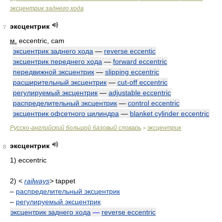
эксцентрик заднего хода
эксцентрик
7
м.
eccentric, cam
эксцентрик заднего хода
—
reverse eccentic
эксцентрик переднего хода
—
forward eccentric
передвижной эксцентрик
—
slipping eccentric
расширительный эксцентрик
—
cut-off eccentric
регулируемый эксцентрик
—
adjustable eccentric
распределительный эксцентрик
—
control eccentric
эксцентрик офсетного цилиндра
—
blanket cylinder eccentric
Русско-английский большой базовый словарь
эксцентрик
>
эксцентрик
8
1) eccentric
2)
<
railways
>
tappet
–
распределительный эксцентрик
–
регулируемый эксцентрик
эксцентрик заднего хода
—
reverse eccentric