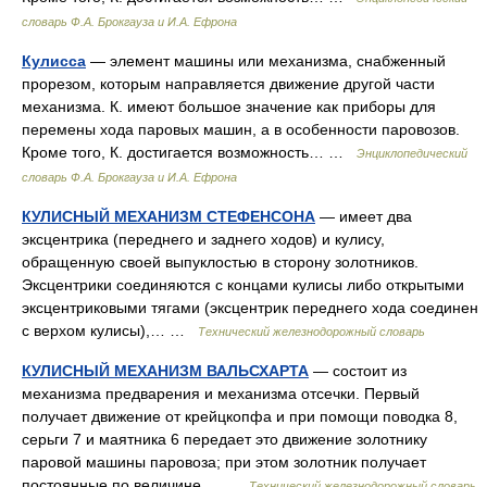
словарь Ф.А. Брокгауза и И.А. Ефрона
Кулисса
— элемент машины или механизма, снабженный
прорезом, которым направляется движение другой части
механизма. К. имеют большое значение как приборы для
перемены хода паровых машин, а в особенности паровозов.
Кроме того, К. достигается возможность… …
Энциклопедический
словарь Ф.А. Брокгауза и И.А. Ефрона
КУЛИСНЫЙ МЕХАНИЗМ СТЕФЕНСОНА
— имеет два
эксцентрика (переднего и заднего ходов) и кулису,
обращенную своей выпуклостью в сторону золотников.
Эксцентрики соединяются с концами кулисы либо открытыми
эксцентриковыми тягами (эксцентрик переднего хода соединен
с верхом кулисы),… …
Технический железнодорожный словарь
КУЛИСНЫЙ МЕХАНИЗМ ВАЛЬСХАРТА
— состоит из
механизма предварения и механизма отсечки. Первый
получает движение от крейцкопфа и при помощи поводка 8,
серьги 7 и маятника 6 передает это движение золотнику
паровой машины паровоза; при этом золотник получает
постоянные по величине… …
Технический железнодорожный словарь