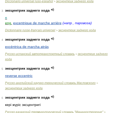
Diccionario universal ruso-español
эксцентрик заднего хода
>
эксцентрик заднего хода
3
n
eng.
excentrique de marche arrière
(напр., паровоза)
Dictionnaire russe-français universel
эксцентрик заднего хода
>
эксцентрик заднего хода
4
excéntrica de marcha atrás
Русско-испанский автотранспортный словарь
эксцентрик заднего
>
хода
эксцентрик заднего хода
5
reverse eccentric
Русско-английский научно-технический словарь Масловского
>
эксцентрик заднего хода
эксцентрик заднего хода
6
кері жүріс эксцентригі
Русско-казахский терминологический словарь "Машиностроение"
>