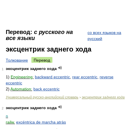
Перевод:
с русского на
со всех языков на
все языки
русский
эксцентрик заднего хода
Толкование
Перевод
эксцентрик заднего хода
1
1)
Engineering:
backward eccentric
,
rear eccentric
,
reverse
eccentric
2)
Automation:
back eccentric
Универсальный русско-английский словарь
эксцентрик заднего хода
>
эксцентрик заднего хода
2
n
railw.
excéntrica de marcha atràs