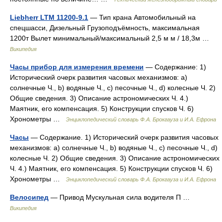
Liebherr LTM 11200-9.1
— Тип крана Автомобильный на
спецшасси, Дизельный Грузоподъёмность, максимальная
1200т Вылет минимальный/максимальный 2,5 м м / 18,3м …
Википедия
Часы прибор для измерения времени
— Содержание: 1)
Исторический очерк развития часовых механизмов: а)
солнечные Ч., b) водяные Ч., с) песочные Ч., d) колесные Ч. 2)
Общие сведения. 3) Описание астрономических Ч. 4.)
Маятник, его компенсация. 5) Конструкции спусков Ч. 6)
Хронометры …
Энциклопедический словарь Ф.А. Брокгауза и И.А. Ефрона
Часы
— Содержание. 1) Исторический очерк развития часовых
механизмов: а) солнечные Ч., b) водяные Ч., с) песочные Ч., d)
колесные Ч. 2) Общие сведения. 3) Описание астрономических
Ч. 4.) Маятник, его компенсация. 5) Конструкции спусков Ч. 6)
Хронометры …
Энциклопедический словарь Ф.А. Брокгауза и И.А. Ефрона
Велосипед
— Привод Мускульная сила водителя П …
Википедия