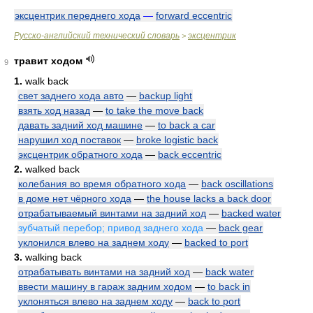
эксцентрик переднего хода
—
forward eccentric
Русско-английский технический словарь
эксцентрик
>
травит ходом
9
1.
walk back
свет заднего хода авто
—
backup light
взять ход назад
—
to take the move back
давать задний ход машине
—
to back a car
нарушил ход поставок
—
broke logistic back
эксцентрик обратного хода
—
back eccentric
2.
walked back
колебания во время обратного хода
—
back oscillations
в доме нет чёрного хода
—
the house lacks a back door
отрабатываемый винтами на задний ход
—
backed water
зубчатый перебор; привод заднего хода
—
back gear
уклонился влево на заднем ходу
—
backed to port
3.
walking back
отрабатывать винтами на задний ход
—
back water
ввести машину в гараж задним ходом
—
to back in
уклоняться влево на заднем ходу
—
back to port